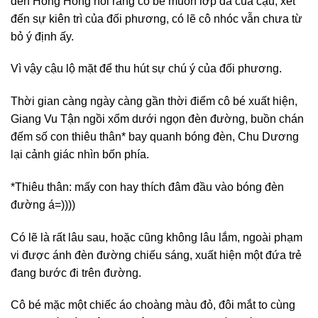
đến Hồng Hồng nói rằng cô bé muốn lớp da của cậu, xét
đến sự kiên trì của đối phương, có lẽ cô nhóc vẫn chưa từ
bỏ ý định ấy.
Vì vậy cậu lộ mặt để thu hút sự chú ý của đối phương.
Thời gian càng ngày càng gần thời điểm cô bé xuất hiện,
Giang Vu Tận ngồi xổm dưới ngọn đèn đường, buồn chán
đếm số con thiêu thân* bay quanh bóng đèn, Chu Dương
lại cảnh giác nhìn bốn phía.
*Thiêu thân: mấy con hay thích đâm đầu vào bóng đèn
đường á=))))
Có lẽ là rất lâu sau, hoặc cũng không lâu lắm, ngoài phạm
vi được ánh đèn đường chiếu sáng, xuất hiện một đứa trẻ
đang bước đi trên đường.
Cô bé mặc một chiếc áo choàng màu đỏ, đôi mắt to cùng