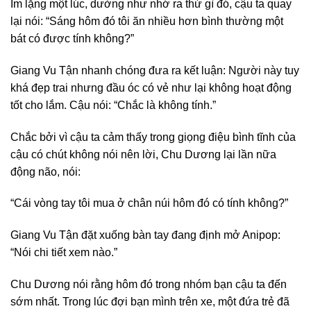
Im lặng một lúc, dường như nhớ ra thứ gì đó, cậu ta quay
lại nói: “Sáng hôm đó tôi ăn nhiều hơn bình thường một
bát có được tính không?”
Giang Vu Tận nhanh chóng đưa ra kết luận: Người này tuy
khá đẹp trai nhưng đầu óc có vẻ như lại không hoạt động
tốt cho lắm. Cậu nói: “Chắc là không tính.”
Chắc bởi vì cậu ta cảm thấy trong giọng điệu bình tĩnh của
cậu có chút không nói nên lời, Chu Dương lại lần nữa
động não, nói:
“Cái vòng tay tôi mua ở chân núi hôm đó có tính không?”
Giang Vu Tận đặt xuống bàn tay đang định mở Anipop:
“Nói chi tiết xem nào.”
Chu Dương nói rằng hôm đó trong nhóm bạn cậu ta đến
sớm nhất. Trong lúc đợi bạn mình trên xe, một đứa trẻ đã