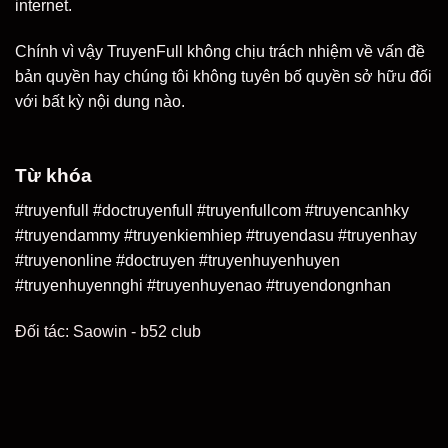
internet.
Chính vì vậy TruyenFull không chịu trách nhiệm về vấn đề
bản quyền hay chúng tôi không tuyên bố quyền sở hữu đối
với bất kỳ nội dung nào.
Từ khóa
#truyenfull #doctruyenfull #truyenfullcom #truyencanhky
#truyendammy #truyenkiemhiep #truyendasu #truyenhay
#truyenonline #doctruyen #truyenhuyenhuyen
#truyenhuyennghi #truyenhuyenao #truyendongnhan
Đối tác:
Saowin
-
b52 club