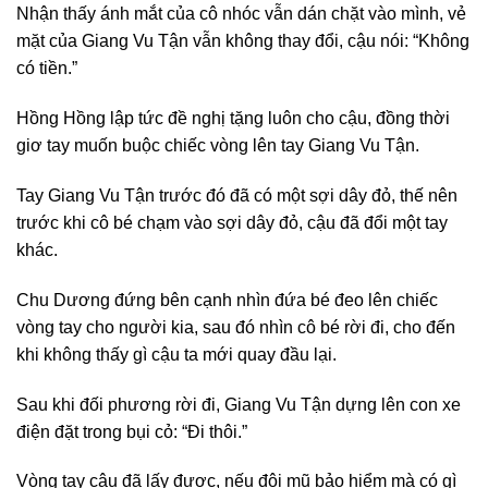
Nhận thấy ánh mắt của cô nhóc vẫn dán chặt vào mình, vẻ
mặt của Giang Vu Tận vẫn không thay đổi, cậu nói: “Không
có tiền.”
Hồng Hồng lập tức đề nghị tặng luôn cho cậu, đồng thời
giơ tay muốn buộc chiếc vòng lên tay Giang Vu Tận.
Tay Giang Vu Tận trước đó đã có một sợi dây đỏ, thế nên
trước khi cô bé chạm vào sợi dây đỏ, cậu đã đổi một tay
khác.
Chu Dương đứng bên cạnh nhìn đứa bé đeo lên chiếc
vòng tay cho người kia, sau đó nhìn cô bé rời đi, cho đến
khi không thấy gì cậu ta mới quay đầu lại.
Sau khi đối phương rời đi, Giang Vu Tận dựng lên con xe
điện đặt trong bụi cỏ: “Đi thôi.”
Vòng tay cậu đã lấy được, nếu đội mũ bảo hiểm mà có gì