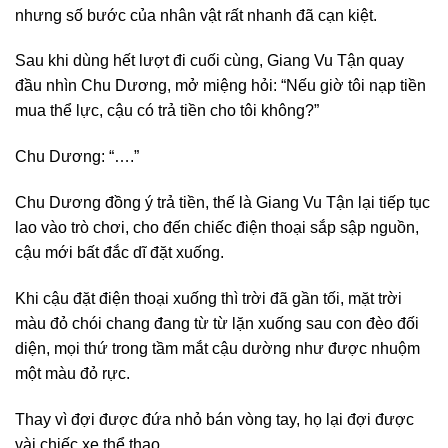
nhưng số bước của nhân vật rất nhanh đã cạn kiệt.
Sau khi dùng hết lượt đi cuối cùng, Giang Vu Tận quay
đầu nhìn Chu Dương, mở miệng hỏi: “Nếu giờ tôi nạp tiền
mua thể lực, cậu có trả tiền cho tôi không?”
Chu Dương: “….”
Chu Dương đồng ý trả tiền, thế là Giang Vu Tận lại tiếp tục
lao vào trò chơi, cho đến chiếc điện thoại sắp sập nguồn,
cậu mới bất đắc dĩ đặt xuống.
Khi cậu đặt điện thoại xuống thì trời đã gần tối, mặt trời
màu đỏ chói chang đang từ từ lặn xuống sau con đèo đối
diện, mọi thứ trong tầm mắt cậu dường như được nhuộm
một màu đỏ rực.
Thay vì đợi được đứa nhỏ bán vòng tay, họ lại đợi được
vài chiếc xe thể thao.