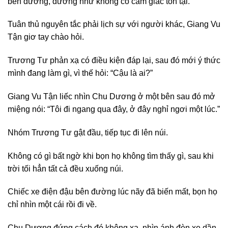
bên đường, dường như không có cảm giác tồn tại.
Tuân thủ nguyên tắc phải lịch sự với người khác, Giang Vu
Tận giơ tay chào hỏi.
Trương Tư phản xạ có điều kiện đáp lại, sau đó mới ý thức
mình đang làm gì, vì thế hỏi: “Cậu là ai?”
Giang Vu Tận liếc nhìn Chu Dương ở một bên sau đó mở
miệng nói: “Tôi đi ngang qua đây, ở đây nghỉ ngơi một lúc.”
Nhóm Trương Tư gật đầu, tiếp tục đi lên núi.
Không có gì bất ngờ khi bọn họ không tìm thấy gì, sau khi
trời tối hẳn tất cả đều xuống núi.
Chiếc xe điện đậu bên đường lúc nãy đã biến mất, bọn họ
chỉ nhìn một cái rồi đi về.
Chu Dương đứng cách đó không xa, nhìn ánh đèn xe dần