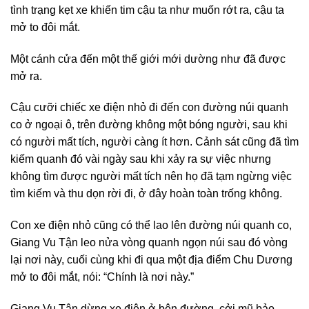
tình trạng kẹt xe khiến tim cậu ta như muốn rớt ra, cậu ta
mở to đôi mắt.
Một cánh cửa đến một thế giới mới dường như đã được
mở ra.
Cậu cưỡi chiếc xe điện nhỏ đi đến con đường núi quanh
co ở ngoại ô, trên đường không một bóng người, sau khi
có người mất tích, người càng ít hơn. Cảnh sát cũng đã tìm
kiếm quanh đó vài ngày sau khi xảy ra sự việc nhưng
không tìm được người mất tích nên họ đã tạm ngừng việc
tìm kiếm và thu dọn rời đi, ở đây hoàn toàn trống không.
Con xe điện nhỏ cũng có thể lao lên đường núi quanh co,
Giang Vu Tận leo nửa vòng quanh ngọn núi sau đó vòng
lại nơi này, cuối cùng khi đi qua một địa điểm Chu Dương
mở to đôi mắt, nói: “Chính là nơi này.”
Giang Vu Tận dừng xe điện ở bên đường, cởi mũ bảo