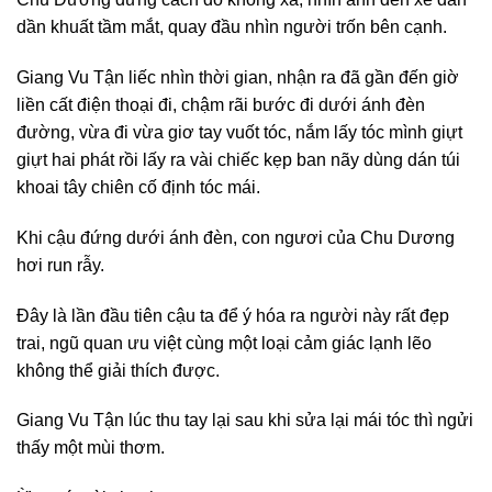
dần khuất tầm mắt, quay đầu nhìn người trốn bên cạnh.
Giang Vu Tận liếc nhìn thời gian, nhận ra đã gần đến giờ
liền cất điện thoại đi, chậm rãi bước đi dưới ánh đèn
đường, vừa đi vừa giơ tay vuốt tóc, nắm lấy tóc mình giựt
giựt hai phát rồi lấy ra vài chiếc kẹp ban nãy dùng dán túi
khoai tây chiên cố định tóc mái.
Khi cậu đứng dưới ánh đèn, con ngươi của Chu Dương
hơi run rẫy.
Đây là lần đầu tiên cậu ta để ý hóa ra người này rất đẹp
trai, ngũ quan ưu việt cùng một loại cảm giác lạnh lẽo
không thể giải thích được.
Giang Vu Tận lúc thu tay lại sau khi sửa lại mái tóc thì ngửi
thấy một mùi thơm.