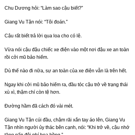
Chu Dương hỏi: “Làm sao cậu biết?”
Giang Vu Tận nói: “Tôi đoán.”
Cậu rất biết trả lời qua loa cho có lệ.
Vừa nói cậu đậu chiếc xe điện vào một nơi đậu xe an toàn
rồi cởi mũ bảo hiểm.
Dù thế nào đi nữa, sự an toàn của xe điện vẫn là trên hết.
Ngay khi cởi mũ bảo hiểm ra, đầu tóc cậu trở về trạng thái
xù xì, thậm chí còn tệ hơn.
Đường hầm đã cách đó vài mét.
Giang Vu Tận cúi đầu, chậm rãi xắn tay áo lên, Giang Vu
Tận nhìn người ủy thác bên cạnh, nói: “Khi trở về, cậu nhớ
tăng gấp đôi phí hoa hồng.”