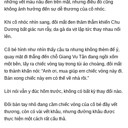
những vết màu nâu đen trên mặt, nhưng điều đó cũng
không ảnh hưởng đến sự dễ thương của cô nhóc.
Khi cô nhóc nhìn sang, đôi mắt đen thăm thẳm khiến Chu
Dương bất giác run rẫy, da gà da vịt lập tức thay nhau nổi
lên.
Cô bé hình như nhìn thấy cậu ta nhưng không thèm để ý,
quay mặt đi thẳng đến chỗ Giang Vu Tận đang ngồi xổm
một bên, lấy ra chiếc vòng tay trong túi áo choàng, đôi mắt
to thành khẩn nói: “Anh ơi, mua giúp em chiếc vòng này đi.
Bán xong chiếc này em có thể về nhà rồi.”
Lời nói vẫn y đúc hôm trước, không có bất kỳ thay đổi nào.
Đôi bàn tay nhỏ đang cầm chiếc vòng của cô bé đầy vết
thương, còn có vài vết khâu, nhưng đường khâu được
thực hiện một cách rất cẩu thả.