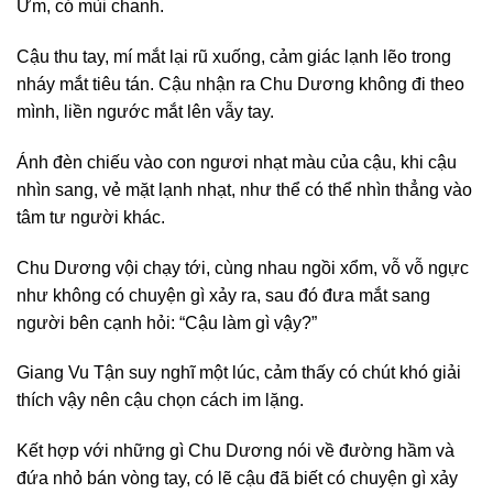
Ừm, có mùi chanh.
Cậu thu tay, mí mắt lại rũ xuống, cảm giác lạnh lẽo trong
nháy mắt tiêu tán. Cậu nhận ra Chu Dương không đi theo
mình, liền ngước mắt lên vẫy tay.
Ánh đèn chiếu vào con ngươi nhạt màu của cậu, khi cậu
nhìn sang, vẻ mặt lạnh nhạt, như thể có thể nhìn thẳng vào
tâm tư người khác.
Chu Dương vội chạy tới, cùng nhau ngồi xổm, vỗ vỗ ngực
như không có chuyện gì xảy ra, sau đó đưa mắt sang
người bên cạnh hỏi: “Cậu làm gì vậy?”
Giang Vu Tận suy nghĩ một lúc, cảm thấy có chút khó giải
thích vậy nên cậu chọn cách im lặng.
Kết hợp với những gì Chu Dương nói về đường hầm và
đứa nhỏ bán vòng tay, có lẽ cậu đã biết có chuyện gì xảy