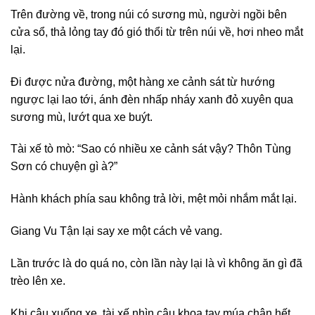
Trên đường về, trong núi có sương mù, người ngồi bên
cửa sổ, thả lỏng tay đó gió thổi từ trên núi về, hơi nheo mắt
lại.
Đi được nửa đường, một hàng xe cảnh sát từ hướng
ngược lại lao tới, ánh đèn nhấp nháy xanh đỏ xuyên qua
sương mù, lướt qua xe buýt.
Tài xế tò mò: “Sao có nhiều xe cảnh sát vậy? Thôn Tùng
Sơn có chuyện gì à?”
Hành khách phía sau không trả lời, mệt mỏi nhắm mắt lại.
Giang Vu Tận lại say xe một cách vẻ vang.
Lần trước là do quá no, còn lần này lại là vì không ăn gì đã
trèo lên xe.
Khi cậu xuống xe, tài xế nhìn cậu khoa tay múa chân hết