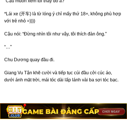
“Cậu muốn xem tôi thay đồ à?”
*Lái xe (开车) là từ lóng ý chỉ mấy thứ 18+, không phù hợp
với trẻ nhỏ =))))
Cậu nói: “Đừng nhìn tôi như vậy, tôi thích đàn ông.”
“…”
Chu Dương quay đầu đi.
Giang Vu Tận khẽ cười và tiếp tục cúi đầu cởi cúc áo,
dưới ánh mặt trời, mái tóc dài lấp lánh vài ba sợi tóc bạc.