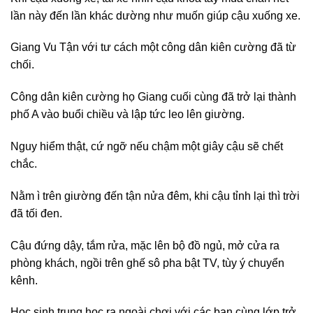
lần này đến lần khác dường như muốn giúp cậu xuống xe.
Giang Vu Tận với tư cách một công dân kiên cường đã từ
chối.
Công dân kiên cường họ Giang cuối cùng đã trở lại thành
phố A vào buổi chiều và lập tức leo lên giường.
Nguy hiểm thật, cứ ngỡ nếu chậm một giây cậu sẽ chết
chắc.
Nằm ì trên giường đến tận nửa đêm, khi cậu tỉnh lại thì trời
đã tối đen.
Cậu đứng dậy, tắm rửa, mặc lên bộ đồ ngủ, mở cửa ra
phòng khách, ngồi trên ghế sô pha bật TV, tùy ý chuyển
kênh.
Học sinh trung học ra ngoài chơi với các bạn cùng lớp trở