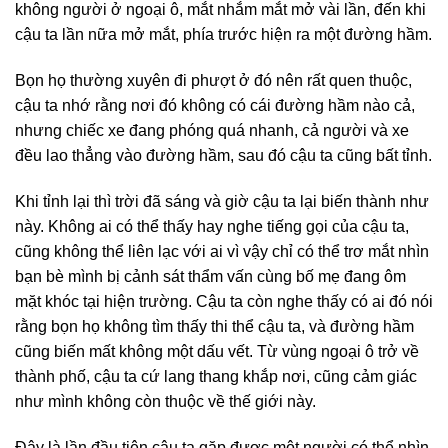
không người ở ngoại ô, mắt nhắm mắt mở vài lần, đến khi
cậu ta lần nữa mở mắt, phía trước hiện ra một đường hầm.
Bọn họ thường xuyên đi phượt ở đó nên rất quen thuộc,
cậu ta nhớ rằng nơi đó không có cái đường hầm nào cả,
nhưng chiếc xe đang phóng quá nhanh, cả người và xe
đều lao thẳng vào đường hầm, sau đó cậu ta cũng bất tỉnh.
Khi tỉnh lại thì trời đã sáng và giờ cậu ta lại biến thành như
này. Không ai có thể thấy hay nghe tiếng gọi của cậu ta,
cũng không thể liên lạc với ai vì vậy chỉ có thể trơ mắt nhìn
bạn bè mình bị cảnh sát thẩm vấn cùng bố mẹ đang ôm
mặt khóc tại hiện trường. Cậu ta còn nghe thấy có ai đó nói
rằng bọn họ không tìm thấy thi thể cậu ta, và đường hầm
cũng biến mất không một dấu vết. Từ vùng ngoại ô trở về
thành phố, cậu ta cứ lang thang khắp nơi, cũng cảm giác
như mình không còn thuộc về thế giới này.
Đây là lần đầu tiên cậu ta gặp được một người có thể nhìn