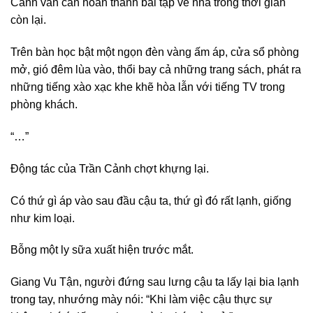
Cảnh vẫn cần hoàn thành bài tập về nhà trong thời gian
còn lại.
Trên bàn học bật một ngọn đèn vàng ấm áp, cửa sổ phòng
mở, gió đêm lùa vào, thổi bay cả những trang sách, phát ra
những tiếng xào xạc khe khẽ hòa lẫn với tiếng TV trong
phòng khách.
“…”
Động tác của Trần Cảnh chợt khựng lại.
Có thứ gì áp vào sau đầu cậu ta, thứ gì đó rất lạnh, giống
như kim loại.
Bỗng một ly sữa xuất hiện trước mắt.
Giang Vu Tận, người đứng sau lưng cậu ta lấy lại bia lạnh
trong tay, nhướng mày nói: “Khi làm việc cậu thực sự