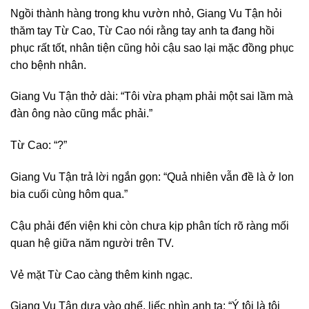
Ngồi thành hàng trong khu vườn nhỏ, Giang Vu Tận hỏi
thăm tay Từ Cao, Từ Cao nói rằng tay anh ta đang hồi
phục rất tốt, nhân tiện cũng hỏi cậu sao lại mặc đồng phục
cho bệnh nhân.
Giang Vu Tận thở dài: “Tôi vừa phạm phải một sai lầm mà
đàn ông nào cũng mắc phải.”
Từ Cao: “?”
Giang Vu Tận trả lời ngắn gọn: “Quả nhiên vẫn đề là ở lon
bia cuối cùng hôm qua.”
Cậu phải đến viện khi còn chưa kịp phân tích rõ ràng mối
quan hệ giữa năm người trên TV.
Vẻ mặt Từ Cao càng thêm kinh ngạc.
Giang Vu Tận dựa vào ghế, liếc nhìn anh ta: “Ý tôi là tôi