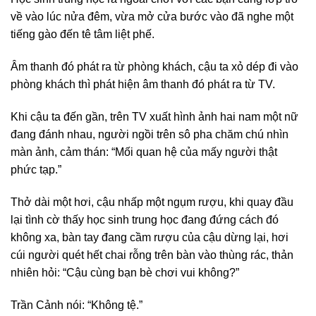
về vào lúc nửa đêm, vừa mở cửa bước vào đã nghe một
tiếng gào đến tê tâm liệt phế.
Âm thanh đó phát ra từ phòng khách, cậu ta xỏ dép đi vào
phòng khách thì phát hiện âm thanh đó phát ra từ TV.
Khi cậu ta đến gần, trên TV xuất hình ảnh hai nam một nữ
đang đánh nhau, người ngồi trên sô pha chăm chú nhìn
màn ảnh, cảm thán: “Mối quan hệ của mấy người thật
phức tạp.”
Thở dài một hơi, cậu nhấp một ngụm rượu, khi quay đầu
lại tình cờ thấy học sinh trung học đang đứng cách đó
không xa, bàn tay đang cầm rượu của cậu dừng lại, hơi
cúi người quét hết chai rỗng trên bàn vào thùng rác, thản
nhiên hỏi: “Cậu cùng bạn bè chơi vui không?”
Trần Cảnh nói: “Không tệ.”