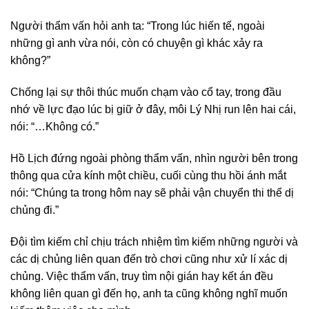
Người thẩm vấn hỏi anh ta: “Trong lúc hiến tế, ngoài
những gì anh vừa nói, còn có chuyện gì khác xảy ra
không?”
Chống lại sự thôi thúc muốn chạm vào cổ tay, trong đầu
nhớ về lực đạo lúc bị giữ ở đây, môi Lý Nhị run lên hai cái,
nói: “…Không có.”
Hồ Lịch đứng ngoài phòng thẩm vấn, nhìn người bên trong
thông qua cửa kính một chiều, cuối cùng thu hồi ánh mắt
nói: “Chúng ta trong hôm nay sẽ phải vận chuyển thi thể dị
chủng đi.”
Đội tìm kiếm chỉ chịu trách nhiệm tìm kiếm những người và
các dị chủng liên quan đến trò chơi cũng như xử lí xác dị
chủng. Việc thẩm vấn, truy tìm nội gián hay kết án đều
không liên quan gì đến họ, anh ta cũng không nghĩ muốn