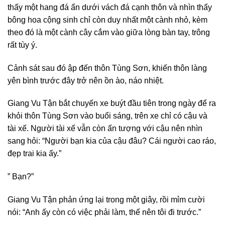
thấy một hang đá ẩn dưới vách đá cạnh thôn và nhìn thấy
bông hoa cộng sinh chỉ còn duy nhất một cành nhỏ, kèm
theo đó là một cành cây cắm vào giữa lòng bàn tay, trông
rất tùy ý.
Cảnh sát sau đó ập đến thôn Tùng Sơn, khiến thôn làng
yên bình trước đây trở nên ồn ào, náo nhiệt.
Giang Vu Tận bắt chuyến xe buýt đầu tiên trong ngày để ra
khỏi thôn Tùng Sơn vào buổi sáng, trên xe chỉ có cậu và
tài xế. Người tài xế vẫn còn ấn tượng với cậu nên nhìn
sang hỏi: “Người bạn kia của cậu đâu? Cái người cao ráo,
đẹp trai kia ấy.”
” Bạn?”
Giang Vu Tận phản ứng lại trong một giây, rồi mỉm cười
nói: “Anh ấy còn có việc phải làm, thế nên tôi đi trước.”