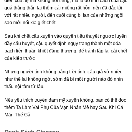
diễn xuất tệ mà không nổi tiếng, mà là do tính cách của cậu
quá thẳng thắn lại thêm cái miệng rất hỗn, nên đã đắc tội
với rất nhiều người, đến cuối cùng bị fan của những ngôi
sao mới nổi kia giết chết.
Sau khi chết cậu xuyên vào quyển tiểu thuyết ngược luyến
đầy cẩu huyết, cậu quyết định ngụy trang thành một đóa
bạch liên thuần khiết đáng thương, để tránh lập lại cái chết
của kiếp trước
Nhưng người tính không bằng trời tính, cậu giả vờ nhiều
như thế lại không ngờ, sớm đã bị một người nào đó nhìn
thấu nội tâm từ lâu.
Nếu yêu thích
truyện đam mỹ
xuyên không, bạn có thể đọc
thêm Ta Làm Vai Phụ Của Vạn Nhân Mê hay Sau Khi Cá
Mặn Thế Gả.
Danh Sách Chương