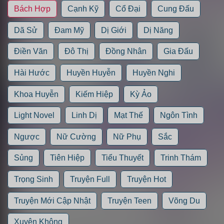
Bách Hợp
Cạnh Kỹ
Cổ Đại
Cung Đấu
Dã Sử
Đam Mỹ
Dị Giới
Dị Năng
Điền Văn
Đô Thị
Đồng Nhân
Gia Đấu
Hài Hước
Huyền Huyễn
Huyền Nghi
Khoa Huyễn
Kiếm Hiệp
Kỳ Ảo
Light Novel
Linh Dị
Mạt Thế
Ngôn Tình
Ngược
Nữ Cường
Nữ Phụ
Sắc
Sủng
Tiên Hiệp
Tiểu Thuyết
Trinh Thám
Trọng Sinh
Truyện Full
Truyện Hot
Truyện Mới Cập Nhật
Truyện Teen
Võng Du
Xuyên Không