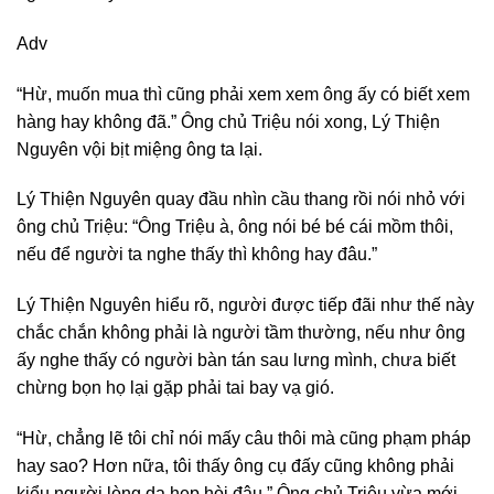
Adv
“Hừ, muốn mua thì cũng phải xem xem ông ấy có biết xem
hàng hay không đã.” Ông chủ Triệu nói xong, Lý Thiện
Nguyên vội bịt miệng ông ta lại.
Lý Thiện Nguyên quay đầu nhìn cầu thang rồi nói nhỏ với
ông chủ Triệu: “Ông Triệu à, ông nói bé bé cái mồm thôi,
nếu để người ta nghe thấy thì không hay đâu.”
Lý Thiện Nguyên hiểu rõ, người được tiếp đãi như thế này
chắc chắn không phải là người tầm thường, nếu như ông
ấy nghe thấy có người bàn tán sau lưng mình, chưa biết
chừng bọn họ lại gặp phải tai bay vạ gió.
“Hừ, chẳng lẽ tôi chỉ nói mấy câu thôi mà cũng phạm pháp
hay sao? Hơn nữa, tôi thấy ông cụ đấy cũng không phải
kiểu người lòng dạ hẹp hòi đâu.” Ông chủ Triệu vừa mới