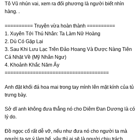
Tô Vũ nhún vai, xem ra đối phương là người biết nhìn
hàng. .
========== Truyện vừa hoàn thành ==========
1. Xuyên Tới Thú Nhân: Ta Làm Nữ Hoàng
2. Dù Có Gặp Lại
3. Sau Khi Lưu Lạc Trên Đảo Hoang Và Được Nàng Tiên
Cá Nhặt Về (Mỹ Nhân Ngư)
4. Khoảnh Khắc Năm Ấy
=====================================
Anh đặt khối đá hoa mai trong tay mình lên mặt kính của tủ
trưng bày.
Sở dĩ anh không đưa thẳng nó cho Diêm Đan Dương là có
lý do.
Đồ ngọc cổ rất dễ vỡ, nếu như đưa nó cho người ta mà
người ta sơ ý làm bể, vậy thì ai sẽ là người chịu trách