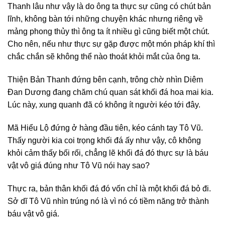
Thanh lâu như vậy là do ông ta thực sự cũng có chút bản
lĩnh, không bàn tới những chuyện khác nhưng riêng về
mảng phong thủy thì ông ta ít nhiều gì cũng biết một chút.
Cho nên, nếu như thực sự gặp được một món pháp khí thì
chắc chắn sẽ không thể nào thoát khỏi mắt của ông ta.
Thiện Bản Thanh đứng bên cạnh, trông chờ nhìn Diêm
Đan Dương đang chăm chú quan sát khối đá hoa mai kia.
Lúc này, xung quanh đã có không ít người kéo tới đây.
Mã Hiểu Lộ đứng ở hàng đầu tiên, kéo cánh tay Tô Vũ.
Thấy người kia coi trọng khối đá ấy như vậy, cô không
khỏi cảm thấy bối rối, chẳng lẽ khối đá đó thực sự là báu
vật vô giá đúng như Tô Vũ nói hay sao?
Thực ra, bản thân khối đá đó vốn chỉ là một khối đá bỏ đi.
Sở dĩ Tô Vũ nhìn trúng nó là vì nó có tiềm năng trở thành
báu vật vô giá.