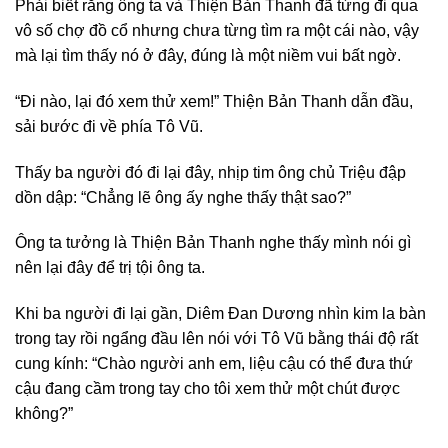
Phải biết rằng ông ta và Thiện Bản Thanh đã từng đi qua
vô số chợ đồ cổ nhưng chưa từng tìm ra một cái nào, vậy
mà lại tìm thấy nó ở đây, đúng là một niềm vui bất ngờ.
“Đi nào, lại đó xem thử xem!” Thiện Bản Thanh dẫn đầu,
sải bước đi về phía Tô Vũ.
Thấy ba người đó đi lại đây, nhịp tim ông chủ Triệu đập
dồn dập: “Chẳng lẽ ông ấy nghe thấy thật sao?”
Ông ta tưởng là Thiện Bản Thanh nghe thấy mình nói gì
nên lại đây để trị tội ông ta.
Khi ba người đi lại gần, Diêm Đan Dương nhìn kim la bàn
trong tay rồi ngẩng đầu lên nói với Tô Vũ bằng thái độ rất
cung kính: “Chào người anh em, liệu cậu có thể đưa thứ
cậu đang cầm trong tay cho tôi xem thử một chút được
không?”