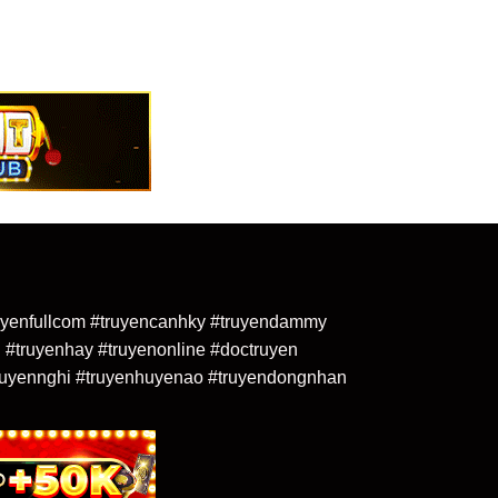
truyenfullcom #truyencanhky #truyendammy
 #truyenhay #truyenonline #doctruyen
uyennghi #truyenhuyenao #truyendongnhan