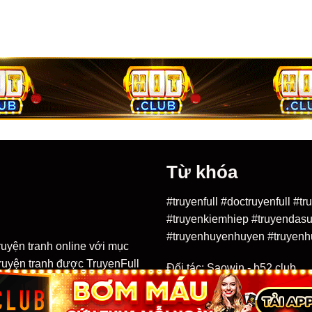
Từ khóa
#truyenfull #doctruyenfull #
#truyenkiemhiep #truyendasu
#truyenhuyenhuyen #truyenh
ruyện tranh online với mục
 truyện tranh được TruyenFull
Đối tác:
Saowin
-
b52 club
uồn khác nhau trên mạng