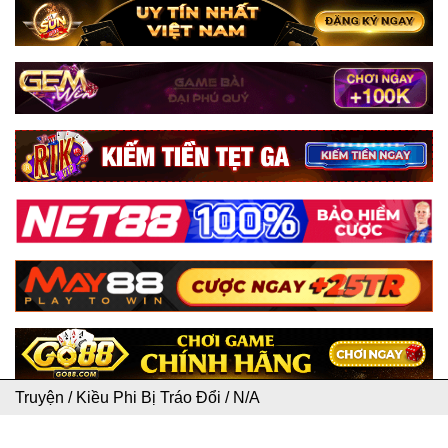
Truyện
/
Kiều Phi Bị Tráo Đổi
/
N/A