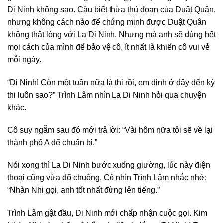
Di Ninh không sao. Cậu biết thừa thủ đoạn của Duật Quân,
nhưng không cách nào để chứng minh được Duật Quân
không thật lòng với La Di Ninh. Nhưng mà anh sẽ dùng hết
mọi cách của mình để bảo vệ cô, ít nhất là khiến cô vui vẻ
mỗi ngày.
“Di Ninh! Còn một tuần nữa là thi rồi, em định ở đây đến kỳ
thi luôn sao?” Trình Lâm nhìn La Di Ninh hỏi qua chuyện
khác.
Cô suy ngẫm sau đó mới trả lời: “Vài hôm nữa tôi sẽ về lại
thành phố A để chuẩn bị.”
Nói xong thì La Di Ninh bước xuống giường, lúc này điện
thoại cũng vừa đổ chuông. Cô nhìn Trình Lâm nhắc nhở:
“Nhàn Nhi gọi, anh tốt nhất đừng lên tiếng.”
Trình Lâm gật đầu, Di Ninh mới chấp nhận cuộc gọi. Kim