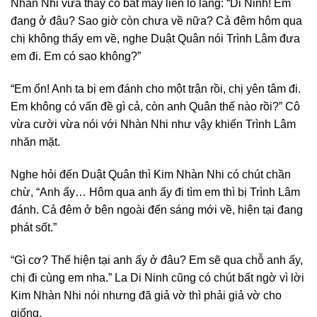
Nhàn Nhi vừa thấy cô bắt máy liền lo lắng: “Di Ninh! Em
đang ở đâu? Sao giờ còn chưa về nữa? Cả đêm hôm qua
chị không thấy em về, nghe Duật Quân nói Trình Lâm đưa
em đi. Em có sao không?”
“Em ổn! Anh ta bị em đánh cho một trận rồi, chị yên tâm đi.
Em không có vấn đề gì cả, còn anh Quân thế nào rồi?” Cô
vừa cười vừa nói với Nhàn Nhi như vậy khiến Trình Lâm
nhăn mặt.
Nghe hỏi đến Duật Quân thì Kim Nhàn Nhi có chút chần
chừ, “Anh ấy… Hôm qua anh ấy đi tìm em thì bị Trình Lâm
đánh. Cả đêm ở bên ngoài đến sáng mới về, hiện tại đang
phát sốt.”
“Gì cơ? Thế hiện tại anh ấy ở đâu? Em sẽ qua chỗ anh ấy,
chị đi cùng em nha.” La Di Ninh cũng có chút bất ngờ vì lời
Kim Nhàn Nhi nói nhưng đã giả vờ thì phải giả vờ cho
giống.