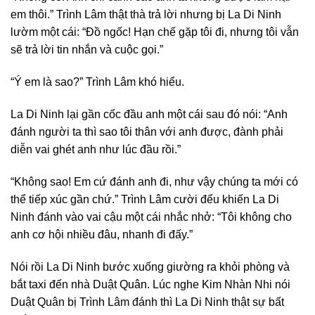
em thôi.” Trình Lâm thật thà trả lời nhưng bị La Di Ninh
lườm một cái: “Đồ ngốc! Hạn chế gặp tôi đi, nhưng tôi vẫn
sẽ trả lời tin nhắn và cuộc gọi.”
“Ý em là sao?” Trình Lâm khó hiểu.
La Di Ninh lại gần cốc đầu anh một cái sau đó nói: “Anh
đánh người ta thì sao tôi thân với anh được, đành phải
diễn vai ghét anh như lúc đầu rồi.”
“Không sao! Em cứ đánh anh đi, như vậy chúng ta mới có
thể tiếp xúc gần chứ.” Trình Lâm cười đểu khiến La Di
Ninh đánh vào vai cậu một cái nhắc nhở: “Tôi không cho
anh cơ hội nhiều đâu, nhanh đi đấy.”
Nói rồi La Di Ninh bước xuống giường ra khỏi phòng và
bắt taxi đến nhà Duật Quân. Lúc nghe Kim Nhàn Nhi nói
Duật Quân bị Trình Lâm đánh thì La Di Ninh thật sự bất