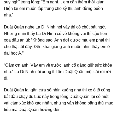
suy nghĩ trong lòng: “Em nghĩ… em cần thêm thời gian.
Hiện tại em muốn tập trung cho kỳ thi, anh đừng buồn
nha.”
Duật Quân nghe La Di Ninh nói vậy thì có chút bất ngờ.
Nhưng nhìn thấy La Di Ninh có vẻ không vui thì cậu liền
xoa đầu an ủi: “Không sao! Anh đợi được mà, em phải thi
cho thật tốt đấy. Đến khai giảng anh muốn nhìn thấy em ở
đại học A.”
“Cảm ơn anh! Vậy em về trước, anh cố gắng giữ sức khỏe
nha.” La Di Ninh nói xong thì ôm Duật Quân một cái rồi rời
đi.
Duật Quân lại gần cửa sổ nhìn xuống nhà thì xe ô tô cũng
bắt đầu chạy đi. Lúc này trong lòng Duật Quân lại có một
vài cảm xúc khó xác nhận, nhưng vẫn không bằng thứ mục
tiêu mà Duật Quân hướng đến.