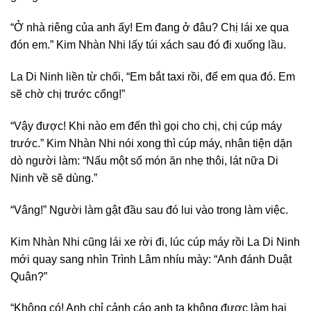
“Ở nhà riêng của anh ấy! Em đang ở đâu? Chị lái xe qua
đón em.” Kim Nhàn Nhi lấy túi xách sau đó đi xuống lầu.
La Di Ninh liền từ chối, “Em bắt taxi rồi, để em qua đó. Em
sẽ chờ chị trước cổng!”
“Vậy được! Khi nào em đến thì gọi cho chị, chị cúp máy
trước.” Kim Nhàn Nhi nói xong thì cúp máy, nhân tiện dặn
dò người làm: “Nấu một số món ăn nhẹ thôi, lát nữa Di
Ninh về sẽ dùng.”
“Vâng!” Người làm gật đầu sau đó lui vào trong làm việc.
Kim Nhàn Nhi cũng lái xe rời đi, lúc cúp máy rồi La Di Ninh
mới quay sang nhìn Trình Lâm nhíu mày: “Anh đánh Duật
Quân?”
“Không có! Anh chỉ cảnh cáo anh ta không được làm hại