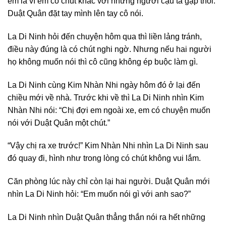
em là vì em có chút khác với những người cậu ta gặp thôi.”
Duật Quân đặt tay mình lên tay cô nói.
La Di Ninh hỏi đến chuyện hôm qua thì liền lảng tránh,
điều này đúng là có chút nghi ngờ. Nhưng nếu hai người
họ không muốn nói thì cô cũng không ép buộc làm gì.
La Di Ninh cùng Kim Nhàn Nhi ngày hôm đó ở lại đến
chiều mới về nhà. Trước khi về thì La Di Ninh nhìn Kim
Nhàn Nhi nói: “Chị đợi em ngoài xe, em có chuyện muốn
nói với Duật Quân một chút.”
“Vậy chị ra xe trước!” Kim Nhàn Nhi nhìn La Di Ninh sau
đó quay đi, hình như trong lòng có chút không vui lắm.
Căn phòng lúc này chỉ còn lại hai người. Duật Quân mới
nhìn La Di Ninh hỏi: “Em muốn nói gì với anh sao?”
La Di Ninh nhìn Duật Quân thẳng thắn nói ra hết những