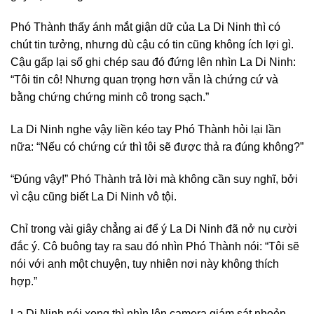
Phó Thành thấy ánh mắt giận dữ của La Di Ninh thì có
chút tin tưởng, nhưng dù cậu có tin cũng không ích lợi gì.
Cậu gấp lại sổ ghi chép sau đó đứng lên nhìn La Di Ninh:
“Tôi tin cô! Nhưng quan trọng hơn vẫn là chứng cứ và
bằng chứng chứng minh cô trong sạch.”
La Di Ninh nghe vậy liền kéo tay Phó Thành hỏi lại lần
nữa: “Nếu có chứng cứ thì tôi sẽ được thả ra đúng không?”
“Đúng vậy!” Phó Thành trả lời mà không cần suy nghĩ, bởi
vì cậu cũng biết La Di Ninh vô tội.
Chỉ trong vài giây chẳng ai để ý La Di Ninh đã nở nụ cười
đắc ý. Cô buông tay ra sau đó nhìn Phó Thành nói: “Tôi sẽ
nói với anh một chuyện, tuy nhiên nơi này không thích
hợp.”
La Di Ninh nói xong thì nhìn lên camera giám sát nhoẻn