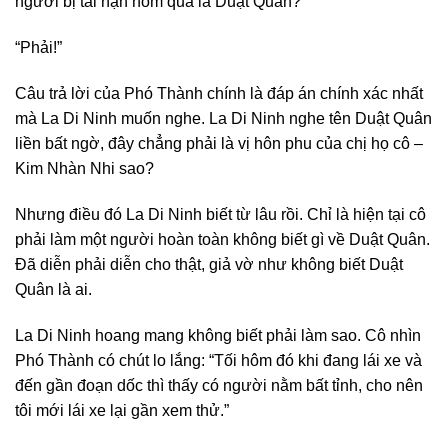
người bị tai nạn hôm qua là Duật Quân?”
“Phải!”
Câu trả lời của Phó Thành chính là đáp án chính xác nhất
mà La Di Ninh muốn nghe. La Di Ninh nghe tên Duật Quân
liền bất ngờ, đây chẳng phải là vị hôn phu của chị họ cô –
Kim Nhàn Nhi sao?
Nhưng điều đó La Di Ninh biết từ lâu rồi. Chỉ là hiện tại cô
phải làm một người hoàn toàn không biết gì về Duật Quân.
Đã diễn phải diễn cho thật, giả vờ như không biết Duật
Quân là ai.
La Di Ninh hoang mang không biết phải làm sao. Cô nhìn
Phó Thành có chút lo lắng: “Tối hôm đó khi đang lái xe và
đến gần đoạn dốc thì thấy có người nằm bất tỉnh, cho nên
tôi mới lái xe lại gần xem thử.”