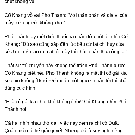
chút không vui.
Cố Khang vỗ vai Phó Thành: “Với thân phận và địa vị của
mày, cứu người không khó.”
Phó Thành lấy một điếu thuốc ra châm lửa hút rồi nhìn Cố
Khang: “Dù sao cũng sắp đến lúc bầu cử lại chỉ huy của
sở J rồi, nếu tao ra mặt lúc này thì chắc chắn thua ông ta.”
Thật sự thì chuyện này không thể trách Phó Thành được.
Cố Khang biết nếu Phó Thành không ra mặt thì cô gái kia
sẽ chịu không ít khổ. Để muốn một người nhận tội thì phải
dùng cực hình.
“E là cô gái kia chịu khổ không ít rồi!” Cố Khang nhìn Phó
Thành nói.
Cả hai nhìn nhau thở dài, việc này xem ra chỉ có Duật
Quân mới có thể giải quyết. Nhưng đó là suy nghĩ riêng