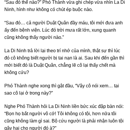
“Sau đó thế nào?” Phó Thành vừa ghi chép vừa nhìn La Di
Ninh, hình như không có chút ép buộc nào.
“Sau đó… cả người Duật Quân đầy máu, tôi mới đưa anh
ấy đến bệnh viện. Lúc đó trời mưa rất lớn, xung quanh
cũng không thấy người nào.”
La Di Ninh trả lời lại theo trí nhớ của mình, thật sự thì lúc
đó cô không biết người bị tai nạn là ai. Sau khi đến gần thì
mới biết đó là Duật Quân, chẳng lẽ cô lại thấy chết mà
không cứu?
Phó Thành nghe xong thì gật đầu, “Vậy cô nói xem… tại
sao cô lại ở trong này?”
Nghe Phó Thành hỏi La Di Ninh liền bức xúc đập bàn nói:
“Bọn họ bắt người vô cớ! Tôi không có tội, hơn nữa tôi
cũng không làm gì sai. Bộ cứu người là phải nhận luôn tội
gây hại cho người đó à?”