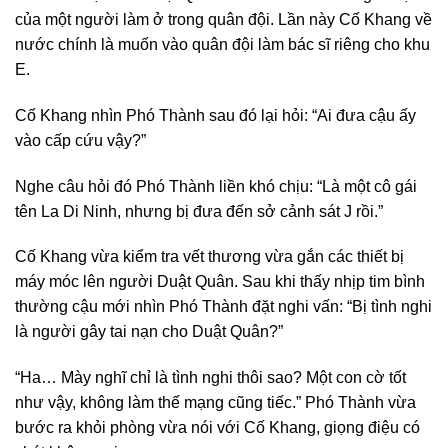
của một người làm ở trong quân đội. Lần này Cố Khang về
nước chính là muốn vào quân đội làm bác sĩ riêng cho khu
E.
Cố Khang nhìn Phó Thành sau đó lại hỏi: “Ai đưa cậu ấy
vào cấp cứu vậy?”
Nghe câu hỏi đó Phó Thành liền khó chịu: “Là một cô gái
tên La Di Ninh, nhưng bị đưa đến sở cảnh sát J rồi.”
Cố Khang vừa kiểm tra vết thương vừa gắn các thiết bị
máy móc lên người Duật Quân. Sau khi thấy nhịp tim bình
thường cậu mới nhìn Phó Thành đặt nghi vấn: “Bị tình nghi
là người gây tai nạn cho Duật Quân?”
“Ha… Mày nghĩ chỉ là tình nghi thôi sao? Một con cờ tốt
như vậy, không làm thế mạng cũng tiếc.” Phó Thành vừa
bước ra khỏi phòng vừa nói với Cố Khang, giọng điệu có