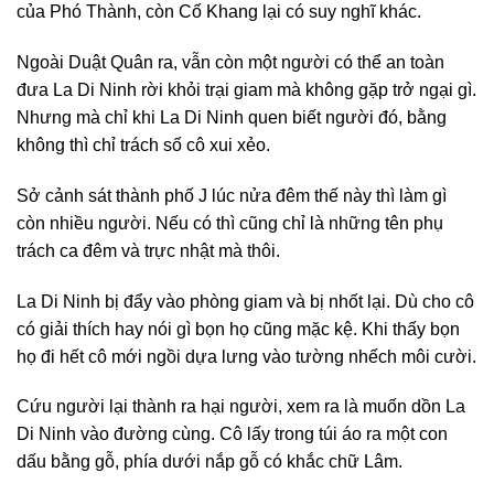
của Phó Thành, còn Cố Khang lại có suy nghĩ khác.
Ngoài Duật Quân ra, vẫn còn một người có thể an toàn
đưa La Di Ninh rời khỏi trại giam mà không gặp trở ngại gì.
Nhưng mà chỉ khi La Di Ninh quen biết người đó, bằng
không thì chỉ trách số cô xui xẻo.
Sở cảnh sát thành phố J lúc nửa đêm thế này thì làm gì
còn nhiều người. Nếu có thì cũng chỉ là những tên phụ
trách ca đêm và trực nhật mà thôi.
La Di Ninh bị đẩy vào phòng giam và bị nhốt lại. Dù cho cô
có giải thích hay nói gì bọn họ cũng mặc kệ. Khi thấy bọn
họ đi hết cô mới ngồi dựa lưng vào tường nhếch môi cười.
Cứu người lại thành ra hại người, xem ra là muốn dồn La
Di Ninh vào đường cùng. Cô lấy trong túi áo ra một con
dấu bằng gỗ, phía dưới nắp gỗ có khắc chữ Lâm.