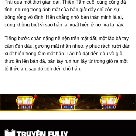
Trải qua một thời gian dài, Thiên Tâm cuối cùng cũng đã
tỉnh, nhưng trong ánh mắt của hắn giờ đây chỉ còn sự
trống rỗng vô định. Hắn chẳng nhớ bản thân mình là ai,
cũng không biết vì sao hắn lại xuất hiện ở nơi xa lạ này.
Tiếng bước chân nặng nề nện trên mặt đất, một lão bà tay
cầm đèn dầu, gương mặt nhăn nheo, y phục rách rưới dần
xuất hiện trong tầm mắt hắn. Lão bà đặt đèn dầu và giỏ
thức ăn lên bàn đá, bàn tay run run lấy từ trong giỏ ra một
tô thức ăn, sau đó tiến đến chỗ hắn.