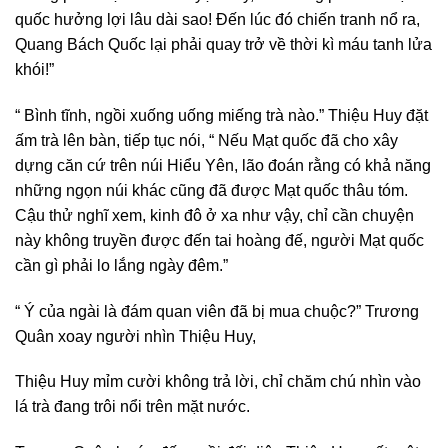
quốc hưởng lợi lâu dài sao! Đến lúc đó chiến tranh nổ ra,
Quang Bách Quốc lại phải quay trở về thời kì máu tanh lửa
khói!”
“ Bình tĩnh, ngồi xuống uống miếng trà nào.” Thiệu Huy đặt
ấm trà lên bàn, tiếp tục nói, “ Nếu Mạt quốc đã cho xây
dựng căn cứ trên núi Hiểu Yên, lão đoán rằng có khả năng
những ngọn núi khác cũng đã được Mạt quốc thâu tóm.
Cậu thử nghĩ xem, kinh đô ở xa như vậy, chỉ cần chuyện
này không truyền được đến tai hoàng đế, người Mạt quốc
cần gì phải lo lắng ngày đêm.”
“ Ý của ngài là đám quan viên đã bị mua chuộc?” Trương
Quân xoay người nhìn Thiệu Huy,
Thiệu Huy mỉm cười không trả lời, chỉ chăm chú nhìn vào
lá trà đang trôi nổi trên mặt nước.