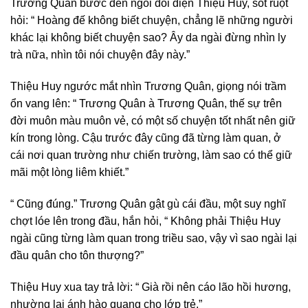
Trương Quân bước đến ngồi đối diện Thiệu Huy, sốt ruột
hỏi: “ Hoàng đế không biết chuyện, chẳng lẽ những người
khác lại không biết chuyện sao? Ây da ngài đừng nhìn ly
trà nữa, nhìn tôi nói chuyện đây này.”
Thiệu Huy ngước mắt nhìn Trương Quân, giọng nói trầm
ổn vang lên: “ Trương Quân à Trương Quân, thế sự trên
đời muôn màu muôn vẻ, có một số chuyện tốt nhất nên giữ
kín trong lòng. Cậu trước đây cũng đã từng làm quan, ở
cái nơi quan trường như chiến trường, làm sao có thể giữ
mãi một lòng liêm khiết.”
“ Cũng đúng.” Trương Quân gật gù cái đầu, một suy nghĩ
chợt lóe lên trong đầu, hắn hỏi, “ Không phải Thiệu Huy
ngài cũng từng làm quan trong triều sao, vậy vì sao ngài lại
đầu quân cho tôn thượng?”
Thiệu Huy xua tay trả lời: “ Già rồi nên cáo lão hồi hương,
nhường lại ánh hào quang cho lớp trẻ.”