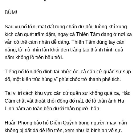
BÙM!
Sau vụ nổ lớn, mặt đất rung chấn dữ dội, luồng khí xung
kích càn quét trăm dặm, ngay cả Thiên Tâm đang ở nơi xa
vẫn có thể cảm nhận dễ dàng. Thiên Tâm dùng tay cản
nắng, tò mò nhìn làn khói đen trắng tạo thành hình quả
nấm khổng lồ trên bầu trời.
Tiếng nổ lớn đến đinh tai nhức óc, cả căn cứ quân sự sụp
đổ, một kiến trúc hùng vĩ phút chốc trở thành phế tích.
Tại vị trí cách khu vực căn cứ quân sự không quá xa, Hắc
Cầm chật vật thoát khỏi đống đổ nát, để lộ thân ảnh Hạ
Linh nằm an toàn bên dưới thân người hắn.
Huân Phong bảo hộ Diễm Quỳnh trong người, may mắn
không bị đất đá đè lên trên, xem như là bình an vô sự.