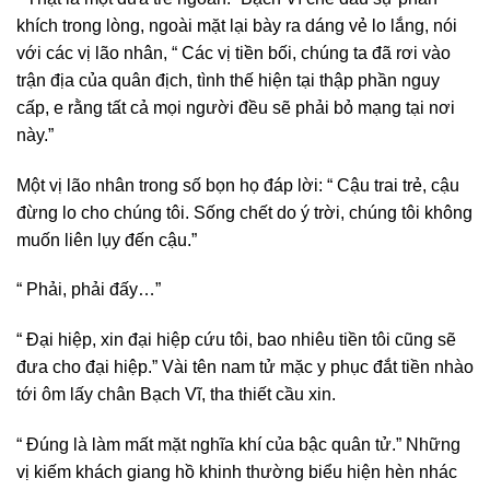
khích trong lòng, ngoài mặt lại bày ra dáng vẻ lo lắng, nói
với các vị lão nhân, “ Các vị tiền bối, chúng ta đã rơi vào
trận địa của quân địch, tình thế hiện tại thập phần nguy
cấp, e rằng tất cả mọi người đều sẽ phải bỏ mạng tại nơi
này.”
Một vị lão nhân trong số bọn họ đáp lời: “ Cậu trai trẻ, cậu
đừng lo cho chúng tôi. Sống chết do ý trời, chúng tôi không
muốn liên lụy đến cậu.”
“ Phải, phải đấy…”
“ Đại hiệp, xin đại hiệp cứu tôi, bao nhiêu tiền tôi cũng sẽ
đưa cho đại hiệp.” Vài tên nam tử mặc y phục đắt tiền nhào
tới ôm lấy chân Bạch Vĩ, tha thiết cầu xin.
“ Đúng là làm mất mặt nghĩa khí của bậc quân tử.” Những
vị kiếm khách giang hồ khinh thường biểu hiện hèn nhác