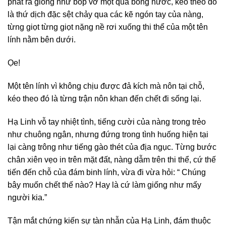
phát ra giống như bóp vỡ một quả bóng nước, kéo theo đó
là thứ dịch đặc sệt chảy qua các kẽ ngón tay của nàng,
từng giọt từng giọt nặng nề rơi xuống thi thể của một tên
lính nằm bên dưới.
Ọe!
Một tên lính vì không chịu được đả kích mà nôn tại chỗ,
kéo theo đó là từng trận nôn khan đến chết đi sống lại.
Hạ Linh vỗ tay nhiệt tình, tiếng cười của nàng trong trẻo
như chuông ngân, nhưng đứng trong tình huống hiện tại
lại càng trông như tiếng gào thét của địa ngục. Từng bước
chân xiên vẹo in trên mặt đất, nàng dẫm trên thi thể, cứ thế
tiến đến chỗ của đám binh lính, vừa đi vừa hỏi: “ Chúng
bây muốn chết thế nào? Hay là cứ làm giống như mấy
người kia.”
Tận mắt chứng kiến sự tàn nhẫn của Hạ Linh, đám thuộc