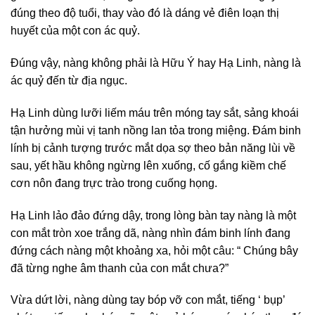
đúng theo độ tuổi, thay vào đó là dáng vẻ điên loạn thị
huyết của một con ác quỷ.
Đúng vậy, nàng không phải là Hữu Ý hay Hạ Linh, nàng là
ác quỷ đến từ địa ngục.
Hạ Linh dùng lưỡi liếm máu trên móng tay sắt, sảng khoái
tận hưởng mùi vị tanh nồng lan tỏa trong miệng. Đám binh
lính bị cảnh tượng trước mắt dọa sợ theo bản năng lùi về
sau, yết hầu không ngừng lên xuống, cố gắng kiềm chế
cơn nôn đang trực trào trong cuống họng.
Hạ Linh lảo đảo đứng dậy, trong lòng bàn tay nàng là một
con mắt tròn xoe trắng dã, nàng nhìn đám binh lính đang
đứng cách nàng một khoảng xa, hỏi một câu: “ Chúng bây
đã từng nghe âm thanh của con mắt chưa?”
Vừa dứt lời, nàng dùng tay bóp vỡ con mắt, tiếng ‘ bụp’