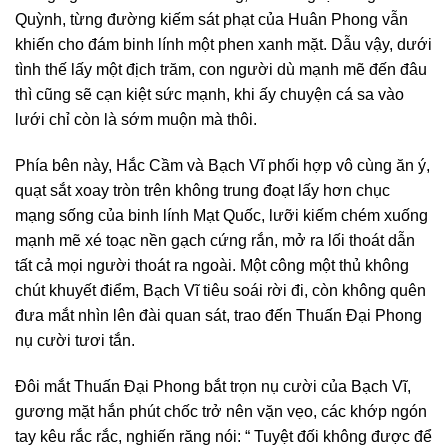
Quỳnh, từng đường kiếm sát phạt của Huân Phong vẫn
khiến cho đám binh lính một phen xanh mặt. Dẫu vậy, dưới
tình thế lấy một địch trăm, con người dù mạnh mẽ đến đâu
thì cũng sẽ cạn kiệt sức mạnh, khi ấy chuyện cá sa vào
lưới chỉ còn là sớm muộn mà thôi.
Phía bên này, Hắc Cầm và Bạch Vĩ phối hợp vô cùng ăn ý,
quạt sắt xoay tròn trên không trung đoạt lấy hơn chục
mạng sống của binh lính Mạt Quốc, lưỡi kiếm chém xuống
mạnh mẽ xé toạc nền gạch cứng rắn, mở ra lối thoát dẫn
tất cả mọi người thoát ra ngoài. Một công một thủ không
chút khuyết điểm, Bạch Vĩ tiêu soái rời đi, còn không quên
đưa mắt nhìn lên đài quan sát, trao đến Thuấn Đại Phong
nụ cười tươi tắn.
Đôi mắt Thuấn Đại Phong bắt trọn nụ cười của Bạch Vĩ,
gương mặt hắn phút chốc trở nên vặn vẹo, các khớp ngón
tay kêu rắc rắc, nghiến răng nói: “ Tuyệt đối không được để