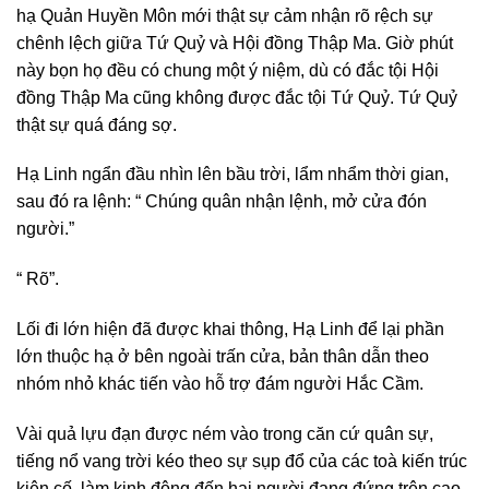
hạ Quản Huyền Môn mới thật sự cảm nhận rõ rệch sự
chênh lệch giữa Tứ Quỷ và Hội đồng Thập Ma. Giờ phút
này bọn họ đều có chung một ý niệm, dù có đắc tội Hội
đồng Thập Ma cũng không được đắc tội Tứ Quỷ. Tứ Quỷ
thật sự quá đáng sợ.
Hạ Linh ngẩn đầu nhìn lên bầu trời, lẩm nhẩm thời gian,
sau đó ra lệnh: “ Chúng quân nhận lệnh, mở cửa đón
người.”
“ Rõ”.
Lối đi lớn hiện đã được khai thông, Hạ Linh để lại phần
lớn thuộc hạ ở bên ngoài trấn cửa, bản thân dẫn theo
nhóm nhỏ khác tiến vào hỗ trợ đám người Hắc Cầm.
Vài quả lựu đạn được ném vào trong căn cứ quân sự,
tiếng nổ vang trời kéo theo sự sụp đổ của các toà kiến trúc
kiên cố, làm kinh động đến hai người đang đứng trên cao.