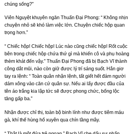
chúng sống?”
Viên Nguyệt khuyên ngăn Thuấn Đại Phong: “ Không nhịn
chuyện nhỏ sẽ khó làm việc lớn. Chuyện chiếc hộp quan
trọng hơn.”
“ Chiếc hộp! Chiếc hộp! Lúc nào cũng chiếc hộp! Rốt cuộc
bên trong chiếc hộp chứa thứ gì mà khiến cô và phụ hoàng
thèm khát đến vậy.” Thuấn Đại Phong đã bị Bạch Vĩ thành
công dắt mũi, nào còn giữ được lý trí sáng suốt. Hắn giơ
tay ra lệnh: “ Toàn quân nhận lệnh, tất giết hết đám người
dám xông vào căn cứ quân sự. Nếu ai lấy được đầu của
tên áo trắng kia lập tức sẽ được phong chức, bổng lộc
tăng gấp ba.”
Nhận được chỉ thị, toàn bộ binh lính như được tiêm máu
gà, khí thế hùng hổ xuyên qua chín tầng mây.
“ Thật là một đứa trẻ ngoan.” Bạch Vĩ che dấu sự phấn