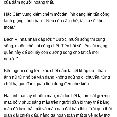
của đám người hoàng thất.
Hắc Cầm vung kiếm chém một tên lính đang lén tấn công,
lạnh giọng cảnh báo: “ Nếu còn cần chừ, tất cả sẽ khó
thoát.”
Bạch Vĩ nhã nhặn đáp lời: “ Được, muốn sống thì cùng
sống, muốn chết thì cùng chết. Tiền bối sẽ liều cái mạng
quèn này để đổi lấy con đường sống cho tất cả mọi
người.”
Bên ngoài cổng lớn, xác chết nằm la liệt khắp nơi, thân
ảnh nữ tử nhỏ bé vẫn đang không ngừng di chuyển, từng
chút hạ gục đám quân lính đông đen như kiến.
Hạ Linh hai tay nhuốm máu, mái tóc bết lại ôm sát gương
mặt, bộ y phục sáng màu trên người dần bị thay thế bằng
màu đỏ tươi bắt mắt và màu nâu đất bẩn thỉu. Trải qua thời
gian dài chiến đấu, nàng đã hoàn toàn mất đi vẻ ngây thơ