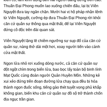
Thuấn Đại Phong muốn lao xuống chiến đấu, lại bị Viên
Nguyệt đưa tay ngăn chặn. Mười hai vị hộ pháp nhận lệnh
từ Viên Nguyệt, cưỡng ép đưa Thuấn Đại Phong rời khỏi
căn cứ quân sự thông qua mật thất, để lại Viên Nguyệt
đứng cô độc trên đài quan sát.
Viên Nguyệt lặng lẽ chiêm ngưỡng sự sụp đổ của căn cứ
quân sự, nàng thở dài một hơi, xoay người tiến vào cánh
cửa mật thất.
Ngọn lửa nhỏ rơi xuống dòng nước, cả căn cứ quân sự
đột ngột chìm trong biển lửa, bao bọc lấy toàn bộ binh lính
Mạt Quốc cùng đoàn người Quản Huyền Môn. Những kẻ
xui xẻo đứng trên đoạn đường lửa chạy qua đều bị hóa
thành ngọn đuốc sống, tiếng gào thét tuyệt vọng phủ khắp
không gian, biến khu căn cứ quân sự đồ sộ trở thành chốn
địa ngục trần gian.