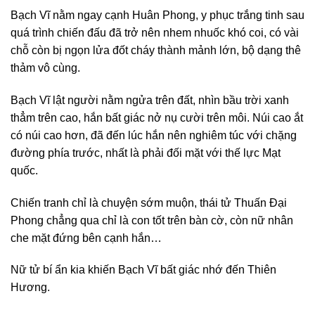
Bạch Vĩ nằm ngay cạnh Huân Phong, y phục trắng tinh sau
quá trình chiến đấu đã trở nên nhem nhuốc khó coi, có vài
chỗ còn bị ngọn lửa đốt cháy thành mảnh lớn, bộ dạng thê
thảm vô cùng.
Bạch Vĩ lật người nằm ngửa trên đất, nhìn bầu trời xanh
thẳm trên cao, hắn bất giác nở nụ cười trên môi. Núi cao ắt
có núi cao hơn, đã đến lúc hắn nên nghiêm túc với chặng
đường phía trước, nhất là phải đối mặt với thế lực Mạt
quốc.
Chiến tranh chỉ là chuyện sớm muộn, thái tử Thuấn Đại
Phong chẳng qua chỉ là con tốt trên bàn cờ, còn nữ nhân
che mặt đứng bên cạnh hắn…
Nữ tử bí ẩn kia khiến Bạch Vĩ bất giác nhớ đến Thiên
Hương.