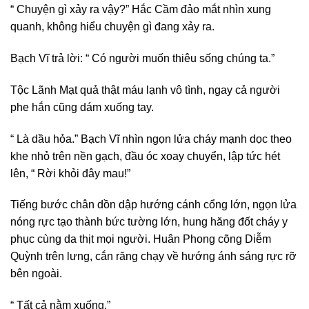
“ Chuyện gì xảy ra vậy?” Hắc Cầm đảo mắt nhìn xung
quanh, không hiểu chuyện gì đang xảy ra.
Bạch Vĩ trả lời: “ Có người muốn thiêu sống chúng ta.”
Tộc Lãnh Mạt quả thật máu lạnh vô tình, ngay cả người
phe hắn cũng dám xuống tay.
“ Là dầu hỏa.” Bạch Vĩ nhìn ngọn lửa cháy mạnh dọc theo
khe nhỏ trên nền gạch, đầu óc xoay chuyển, lập tức hét
lên, “ Rời khỏi đây mau!”
Tiếng bước chân dồn dập hướng cánh cổng lớn, ngọn lửa
nóng rực tạo thành bức tường lớn, hung hăng đốt cháy y
phục cùng da thịt mọi người. Huân Phong cõng Diễm
Quỳnh trên lưng, cắn răng chạy về hướng ánh sáng rực rỡ
bên ngoài.
“ Tất cả nằm xuống.”