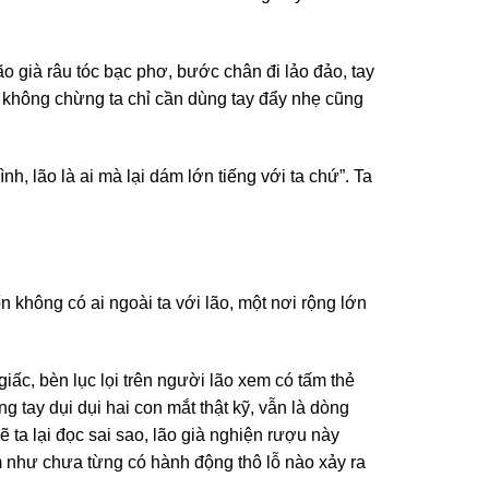
ão già râu tóc bạc phơ, bước chân đi lảo đảo, tay
i không chừng ta chỉ cần dùng tay đẩy nhẹ cũng
h, lão là ai mà lại dám lớn tiếng với ta chứ”. Ta
 không có ai ngoài ta với lão, một nơi rộng lớn
ấc, bèn lục lọi trên người lão xem có tấm thẻ
 tay dụi dụi hai con mắt thật kỹ, vẫn là dòng
 ta lại đọc sai sao, lão già nghiện rượu này
xem như chưa từng có hành động thô lỗ nào xảy ra