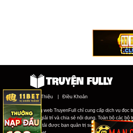
Giới Thiệu
|
Điều Khoản
Trang web TruyenFull chỉ cung cấp dịch vụ đọc t
đích giải trí và chia sẻ nội dung. Toàn bộ các bộ
đăng tải được bạn quản trị sưu tầm từ nhiều ng
internet.