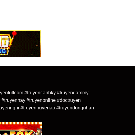
truyenfullcom #truyencanhky #truyendammy
 #truyenhay #truyenonline #doctruyen
uyennghi #truyenhuyenao #truyendongnhan