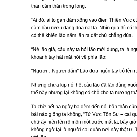
thần cảm thán trong lòng.
“Ai đó, ai to gan dám xông vào điện Thiên Vực củ
cầm bầu rượu đang dọa nạt ta. Nhìn qua thì có t
có thể khiến lão nằm lăn ra đất chứ chẳng đùa.
“Nè lão già, câu này ta hỏi lão mới đúng, ta là 
khoanh tay hất mặt nói về phía lão;
“Ngươi…Ngươi dám” Lão đưa ngón tay trỏ lên run
Nhưng chưa kịp nói hết câu lão đã lăn đùng xuống
thế này nhưng lại không có chỗ cho ta nương thân 
Ta chờ hết ba ngày ba đêm đến nổi bản thân cũng
bài nào giống ta không, “Tử Vực Tôn Sư – cai quả
chữ ấy hiện lên rõ mồn một trước mắt ta, bây giờ
không ngờ lại là người cai quản nơi này thật ư. T