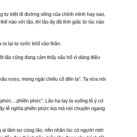
g tự triệt đi đường sống của chính mình hay sao,
ế nào với lão, thì lão ấy đã tỉnh giấc từ lúc nào
a ra lại tự rước khổ vào thân.
ết lão cũng đang cảm thấy xấu hổ vì dáng điệu
ấu rượu, mong ngài chiếu cố đến ta”. Ta vừa nói
n phức…phiền phức”. Lão hạ tay ta xuống tỏ ý cứ
mấy lễ nghĩa phiền phức kia mà nói chuyện ngang
ng ai tâm sự cùng lão, nên nhân lúc có người mới