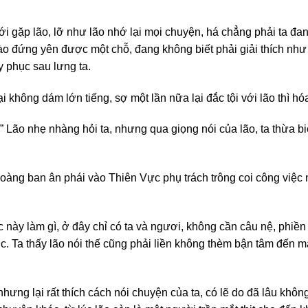
i gặp lão, lỡ như lão nhớ lại mọi chuyện, há chẳng phải ta đan
ào đứng yên được một chỗ, đang không biết phải giải thích như th
y phục sau lưng ta.
ại không dám lớn tiếng, sợ một lần nữa lại đắc tội với lão thì hó
Lão nhẹ nhàng hỏi ta, nhưng qua giọng nói của lão, ta thừa bi
ng ban ân phái vào Thiên Vực phụ trách trông coi công việc n
này làm gì, ở đây chỉ có ta và ngươi, không cần câu nệ, phiề
. Ta thấy lão nói thế cũng phải liền không thèm bận tâm đến 
nhưng lại rất thích cách nói chuyện của ta, có lẽ do đã lâu khô