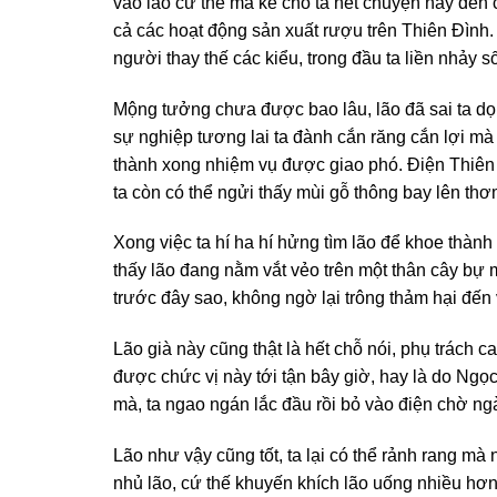
vào lão cứ thế mà kể cho ta hết chuyện này đến ch
cả các hoạt động sản xuất rượu trên Thiên Đình. 
người thay thế các kiểu, trong đầu ta liền nhảy s
Mộng tưởng chưa được bao lâu, lão đã sai ta dọ
sự nghiệp tương lai ta đành cắn răng cắn lợi mà
thành xong nhiệm vụ được giao phó. Điện Thiên
ta còn có thể ngửi thấy mùi gỗ thông bay lên thơm
Xong việc ta hí ha hí hửng tìm lão để khoe thàn
thấy lão đang nằm vắt vẻo trên một thân cây bự 
trước đây sao, không ngờ lại trông thảm hại đến
Lão già này cũng thật là hết chỗ nói, phụ trách c
được chức vị này tới tận bây giờ, hay là do Ngọ
mà, ta ngao ngán lắc đầu rồi bỏ vào điện chờ ngày 
Lão như vậy cũng tốt, ta lại có thể rảnh rang mà 
nhủ lão, cứ thế khuyến khích lão uống nhiều hơn, 