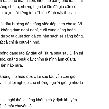
i đắc đạo thành tiên, hiện lão đang phụ trách tất
sáng chế ra, nhưng hiện tại lão đã già cần có
u rượu nổi tiếng trên Thiên Đình này thì sao.
t đầu hướng dẫn công việc tiếp theo cho ta. Vì
ác không dám ngơi nghỉ, cuối cùng cũng hoàn
được ta quét dọn đã trở nên sạch sẽ sáng bóng,
ất cả chỉ là chuyện nhỏ.
bóng dáng lão ấy đâu cả. Ta ra phía sau Điện thì
ộc, chẳng phải đây chính là hình ảnh của ta
 lần nào nữa.
t không thể hiểu được tại sau lão vẫn còn giữ
ị, thật tội nghiệp cho những người giống như ta
o ta, nghĩ thế ta cũng không có ý định khuyên
t là một chuyện tốt.