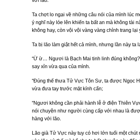
với lão.
Ta chợt lo ngại về những câu nói của mình lúc mớ
ý nghĩ này lóe lên khiến ta bất an mà không tài n
không hay, còn vội vội vàng vàng chỉnh trang lại 
Ta bị lão làm giật hết cả mình, nhưng lần này ta l
“Ừ ừ… Ngươi là Bạch Mai tinh linh đúng không?” 
say xỉn vừa qua của mình.
“Đúng thế thưa Tử Vực Tôn Sư, ta được Ngọc Hoà
vừa đưa tay trước mặt kính cẩn;
“Ngươi không cần phải hành lễ ở điện Thiên Vực 
nói chuyện như người cùng cấp với nhau là được
hàng với lão.
Lão già Tử Vực này tuy có hơi lớn tuổi một chút 