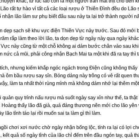
uyện khác, từ lúc lão còn là một người trần mắt thịt cho đến kh
Lão rất tự hào vì tất cả các loại rượu ở Thiên Đình đều do Lão 
ố nhận lão làm sư phụ biết đâu sau này ta lại trở thành người nấ
n dẹp sạch sẽ khu vực điện Thiên Vực này trước. Sau đó mới bắ
 răm rắp làm theo lời lão, ta dọn dẹp từ ngày này qua ngày kh
 Vực này cũng từ một chỗ không ai dám bước chân vào sau khi 
 nức cả mũi, phải công nhận Bạch Mai ta một khi đã ra tay thì t
h tích, nhưng kiếm khắp ngóc ngách trong Điện cũng không thấy 
mà ôm bầu rượu say sỉn. Bóng dáng này trông có vẻ rất quen thu
 vậy, làm ta nhất thời rùng mình mà không dám nhớ lại thêm một
ai quản quy trình nấu rượu mà suốt ngày say xỉn như thế, ta thậ
c Hoàng thấy lão đã già, quá đáng thương nên mới cho lão yên v
lão tỉnh táo lại rồi muốn sai ta làm gì thì làm.
ngồi chơi xơi nước chờ ngày nhận bổng lộc, tính ra lại có lợi ch
kết quả số ngày tỉnh của lão chỉ đếm trên đầu ngón tay, quả thậ