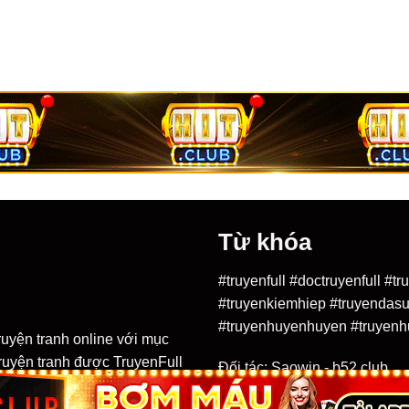
Từ khóa
#truyenfull #doctruyenfull #
#truyenkiemhiep #truyendasu
#truyenhuyenhuyen #truyenh
ruyện tranh online với mục
 truyện tranh được TruyenFull
Đối tác:
Saowin
-
b52 club
uồn khác nhau trên mạng