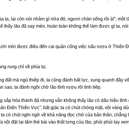
a ta, lại còn nói nhảm gì nữa đó, ngươi chán sống rồi à!”, một l
hể thấy lão đã say mèn, hoàn toàn không thể làm được gì ta, nó
người mới được điều đến cai quản công việc nấu rượu ở Thiên Đìn
g rung chỉ về phía ta;
 đất mà ngủ thiếp đi, ta cũng đành bất lực, xung quanh đây vốn
sao, ta đành ngồi chờ lão tỉnh rượu rồi tính tiếp.
 sắp hóa thành đá nhưng vẫn không thấy lão có dấu hiệu tỉnh gi
n Điện Thiên Vực”, bất giác ta có chút chóng mặt, vội vàng dùng
 ta có chút nghi ngờ về khả năng đọc chữ của bản thân, chẳng lẽ
a vội đặt lại tấm thẻ bài vào thắt lưng của lão, phủi phủi tay 