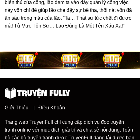
biển thủ của công, lão đem ta vào đây quản lý công việc
này vốn chỉ để giúp lão che đậy sự bê tha, thối nát vốn đã
ăn sâu trong máu của lão. “Ta… Thật sự tức chết đi được
mà! Tử Vực Tôn Sư… Lão Đúng Là Một Tên Xấu Xa!”
Giới Thiệu
|
Điều Khoản
Trang web TruyenFull chỉ cung cấp dịch vụ đọc truyện
tranh online với mục đích giải trí và chia sẻ nội dung. Toàn
bộ các bộ truyện tranh được TruyenFull đăng tải được bạn