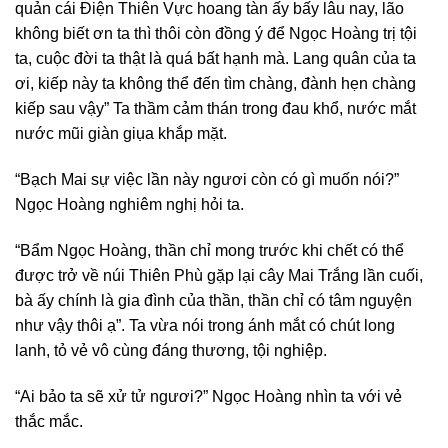
quản cái Điện Thiên Vực hoang tàn ấy bấy lâu nay, lão
không biết ơn ta thì thôi còn đồng ý để Ngọc Hoàng trị tội
ta, cuộc đời ta thật là quá bất hạnh mà. Lang quân của ta
ơi, kiếp này ta không thể đến tìm chàng, đành hẹn chàng
kiếp sau vậy” Ta thầm cảm thán trong đau khổ, nước mắt
nước mũi giàn giụa khắp mặt.
“Bạch Mai sự việc lần này ngươi còn có gì muốn nói?”
Ngọc Hoàng nghiêm nghị hỏi ta.
“Bẩm Ngọc Hoàng, thần chỉ mong trước khi chết có thể
được trở về núi Thiên Phù gặp lại cây Mai Trắng lần cuối,
bà ấy chính là gia đình của thần, thần chỉ có tâm nguyện
như vậy thôi ạ”. Ta vừa nói trong ánh mắt có chút long
lanh, tỏ vẻ vô cùng đáng thương, tội nghiệp.
“Ai bảo ta sẽ xử tử ngươi?” Ngọc Hoàng nhìn ta với vẻ
thắc mắc.