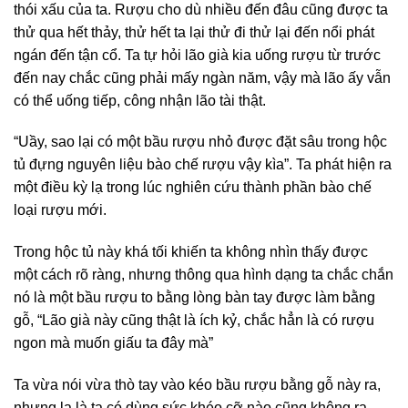
thói xấu của ta. Rượu cho dù nhiều đến đâu cũng được ta
thử qua hết thảy, thử hết ta lại thử đi thử lại đến nổi phát
ngán đến tận cổ. Ta tự hỏi lão già kia uống rượu từ trước
đến nay chắc cũng phải mấy ngàn năm, vậy mà lão ấy vẫn
có thể uống tiếp, công nhận lão tài thật.
“Uầy, sao lại có một bầu rượu nhỏ được đặt sâu trong hộc
tủ đựng nguyên liệu bào chế rượu vậy kìa”. Ta phát hiện ra
một điều kỳ lạ trong lúc nghiên cứu thành phần bào chế
loại rượu mới.
Trong hộc tủ này khá tối khiến ta không nhìn thấy được
một cách rõ ràng, nhưng thông qua hình dạng ta chắc chắn
nó là một bầu rượu to bằng lòng bàn tay được làm bằng
gỗ, “Lão già này cũng thật là ích kỷ, chắc hẳn là có rượu
ngon mà muốn giấu ta đây mà”
Ta vừa nói vừa thò tay vào kéo bầu rượu bằng gỗ này ra,
nhưng lạ là ta có dùng sức khéo cỡ nào cũng không ra