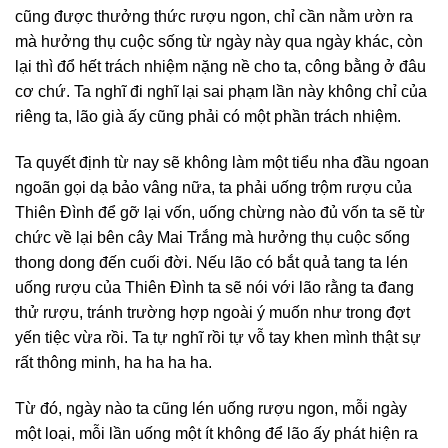
cũng được thưởng thức rượu ngon, chỉ cần nằm ườn ra
mà hưởng thụ cuộc sống từ ngày này qua ngày khác, còn
lại thì đổ hết trách nhiệm nặng nề cho ta, công bằng ở đâu
cơ chứ. Ta nghĩ đi nghĩ lại sai phạm lần này không chỉ của
riêng ta, lão già ấy cũng phải có một phần trách nhiệm.
Ta quyết định từ nay sẽ không làm một tiểu nha đầu ngoan
ngoãn gọi dạ bảo vâng nữa, ta phải uống trộm rượu của
Thiên Đình để gỡ lại vốn, uống chừng nào đủ vốn ta sẽ từ
chức về lại bên cây Mai Trắng mà hưởng thụ cuộc sống
thong dong đến cuối đời. Nếu lão có bắt quả tang ta lén
uống rượu của Thiên Đình ta sẽ nói với lão rằng ta đang
thử rượu, tránh trường hợp ngoài ý muốn như trong đợt
yến tiệc vừa rồi. Ta tự nghĩ rồi tự vỗ tay khen mình thật sự
rất thông minh, ha ha ha ha.
Từ đó, ngày nào ta cũng lén uống rượu ngon, mỗi ngày
một loại, mỗi lần uống một ít không để lão ấy phát hiện ra