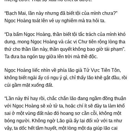
“Bạch Mai, lần này nhưng đã biết tội của mình chưa?”
Ngọc Hoàng toát lên vẻ uy nghiêm mà tra hỏi ta.
“Dạ bẩm Ngọc Hoàng, thần biết tội tắc trách của mình khó
dung, mong Ngọc Hoàng và các vị Chư tiên rộng lòng tha
thứ cho thần lần này, thần quyết không bao giờ tái phạm”.
Ta đưa ba ngón tay giữa lên trời mà thề độc.
Ngọc Hoàng liếc nhìn về phía lão già Tử Vực Tiên Tôn,
không biết ngài ấy có ngụ ý gì, chỉ thấy lão khẽ gật đầu, rồi
cúi gầm mặt xuống đất.
“Lần này thì hay rồi, chắc chắn lão đang ngầm đồng thuận
với Ngọc Hoàng sẽ xử tử ta, hoặc chí ít sẽ đày ta làm khổ
sai ở một vùng đất nào đó hoang sơ cằn cỗi, không một
bóng người. Không ngờ Lão già ấy lại đối xử với ta như
vậy, ta dốc hết tâm huyết, một lòng một dạ giúp lão cai