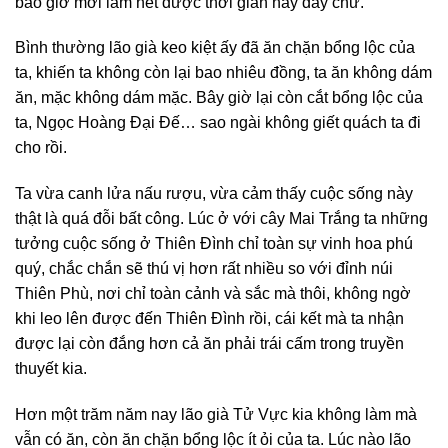
bao giờ mới làm hết được thời gian này đây chứ.
Bình thường lão già keo kiệt ấy đã ăn chặn bổng lộc của
ta, khiến ta không còn lại bao nhiêu đồng, ta ăn không dám
ăn, mặc không dám mặc. Bây giờ lại còn cắt bổng lộc của
ta, Ngọc Hoàng Đại Đế… sao ngài không giết quách ta đi
cho rồi.
Ta vừa canh lửa nấu rượu, vừa cảm thấy cuộc sống này
thật là quá đỗi bất công. Lúc ở với cây Mai Trắng ta những
tưởng cuộc sống ở Thiên Đình chỉ toàn sự vinh hoa phú
quý, chắc chắn sẽ thú vị hơn rất nhiều so với đỉnh núi
Thiên Phù, nơi chỉ toàn cảnh và sắc mà thôi, không ngờ
khi leo lên được đến Thiên Đình rồi, cái kết mà ta nhận
được lại còn đắng hơn cả ăn phải trái cấm trong truyền
thuyết kia.
Hơn một trăm năm nay lão già Tử Vực kia không làm mà
vẫn có ăn, còn ăn chặn bổng lộc ít ỏi của ta. Lúc nào lão