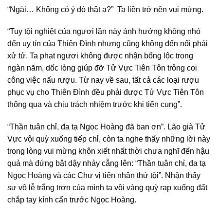
“Ngài… Không có ý đó thật ạ?” Ta liền trở nên vui mừng.
“Tuy tội nghiệt của ngươi lần này ảnh hưởng không nhỏ
đến uy tín của Thiên Đình nhưng cũng không đến nổi phải
xử tử. Ta phạt ngươi không được nhận bổng lộc trong
ngàn năm, dốc lòng giúp đỡ Tử Vực Tiên Tôn trông coi
công việc nấu rượu. Từ nay về sau, tất cả các loại rượu
phục vụ cho Thiên Đình đều phải được Tử Vực Tiên Tôn
thông qua và chịu trách nhiệm trước khi tiến cung”.
“Thần tuân chỉ, đa tạ Ngọc Hoàng đã ban ơn”. Lão già Tử
Vực vội quỳ xuống tiếp chỉ, còn ta nghe thấy những lời này
trong lòng vui mừng khôn xiết nhất thời chưa nghĩ đến hậu
quả mà đứng bật dậy nhảy cẫng lên: “Thần tuân chỉ, đa tạ
Ngọc Hoàng và các Chư vị tiên nhân thứ tội”. Nhận thấy
sự vô lễ trắng trợn của mình ta vội vàng quỳ rạp xuống đất
chắp tay kính cẩn trước Ngọc Hoàng.