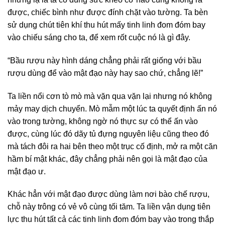
được, chiếc bình như được đính chặt vào tường. Ta bèn
sử dụng chút tiên khí thu hút mấy tinh linh đom đóm bay
vào chiếu sáng cho ta, để xem rốt cuộc nó là gì đây.
“Bầu rượu này hình dáng chẳng phải rất giống với bầu
rượu dùng để vào mật đạo này hay sao chứ, chẳng lẽ!”
Ta liền nổi cơn tò mò mà vặn qua vặn lại nhưng nó không
mảy may dịch chuyển. Mò mẫm một lúc ta quyết định ấn nó
vào trong tường, không ngờ nó thực sự có thể ấn vào
được, cùng lúc đó dãy tủ đựng nguyên liệu cũng theo đó
mà tách đôi ra hai bên theo một trục cố định, mở ra một căn
hầm bí mật khác, đây chẳng phải nên gọi là mật đạo của
mật đạo ư.
Khác hẳn với mật đạo được dùng làm nơi bào chế rượu,
chỗ này trông có vẻ vô cùng tối tăm. Ta liền vận dụng tiên
lực thu hút tất cả các tinh linh đom đóm bay vào trong thắp