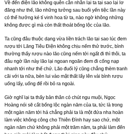
Về đến điện lão không quên cằn nhằn lại ta tại sao lại lơ
đãng như thế, lão những tưởng sau buổi yến tiệc lần này
có thể hưởng ké tí vinh hoa từ ta, nào ngờ không những
không được gì mà còn thất thoát bổng lộc của lão.
Ta cũng đâu thuộc dạng vừa liền trách lão tại sao lúc đem
rượu tới Lăng Tiêu Điện không chịu nếm thử trước, bình
thường thấy rượu nào lão cũng nếm tới ngất đi thì thôi, ta
đâu ngờ lần này lão lại ngoan ngoãn đem đi cống nạp
nhanh tới như thế chứ. Lão đuối lý cũng chẳng thèm tranh
cãi với ta nữa, bèn lui vào mật thất lấy lên vài bình rượu
uống lấy, uống để rồi bỏ ra ngoài.
Giờ nghĩ lại ta thấy bản thân có chút ngu muội, Ngọc
Hoàng nói sẽ cắt bổng lộc ngàn năm của ta, tức là trong
một ngàn năm tới há chẳng phải ta là một đứa nha hoàn
làm việc không công cho Thiên Đình hay sao chứ, một
ngàn năm chứ không phải một trăm năm, ta phải làm đến