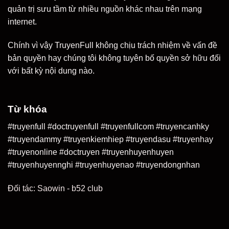
quản trị sưu tầm từ nhiều nguồn khác nhau trên mạng
internet.
Chính vì vậy TruyenFull không chịu trách nhiệm về vấn đề
bản quyền hay chúng tôi không tuyên bố quyền sở hữu đối
với bất kỳ nội dung nào.
Từ khóa
#truyenfull #doctruyenfull #truyenfullcom #truyencanhky
#truyendammy #truyenkiemhiep #truyendasu #truyenhay
#truyenonline #doctruyen #truyenhuyenhuyen
#truyenhuyennghi #truyenhuyenao #truyendongnhan
Đối tác:
Saowin
-
b52 club