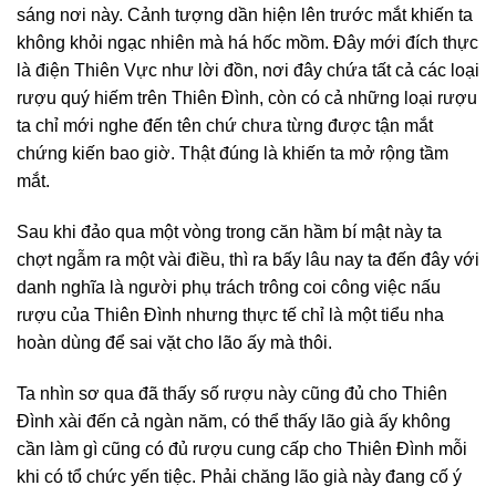
sáng nơi này. Cảnh tượng dần hiện lên trước mắt khiến ta
không khỏi ngạc nhiên mà há hốc mồm. Đây mới đích thực
là điện Thiên Vực như lời đồn, nơi đây chứa tất cả các loại
rượu quý hiếm trên Thiên Đình, còn có cả những loại rượu
ta chỉ mới nghe đến tên chứ chưa từng được tận mắt
chứng kiến bao giờ. Thật đúng là khiến ta mở rộng tầm
mắt.
Sau khi đảo qua một vòng trong căn hầm bí mật này ta
chợt ngẫm ra một vài điều, thì ra bấy lâu nay ta đến đây với
danh nghĩa là người phụ trách trông coi công việc nấu
rượu của Thiên Đình nhưng thực tế chỉ là một tiểu nha
hoàn dùng để sai vặt cho lão ấy mà thôi.
Ta nhìn sơ qua đã thấy số rượu này cũng đủ cho Thiên
Đình xài đến cả ngàn năm, có thể thấy lão già ấy không
cần làm gì cũng có đủ rượu cung cấp cho Thiên Đình mỗi
khi có tổ chức yến tiệc. Phải chăng lão già này đang cố ý