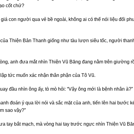
ạo cốt chứ?
 giá con người qua vẻ bề ngoài, không ai có thể nói liệu đối p
 của Thiện Bản Thanh giống như tàu lượn siêu tốc, người thanh 
òng, anh đưa mắt nhìn Thiện Vũ Băng đang nằm trên giường rồi
 lập tức muốn xác nhận thân phận của Tô Vũ.
uay đầu nhìn ông ấy, tò mò hỏi: “Vậy ông mới là bệnh nhân à?”
 đoán ý qua lời nói và sắc mặt của anh, tiến lên hai bước kéo
àm sao vậy?”
ưa tay bắt mạch, mà vòng hai tay trước ngực nhìn Thiện Vũ Bă