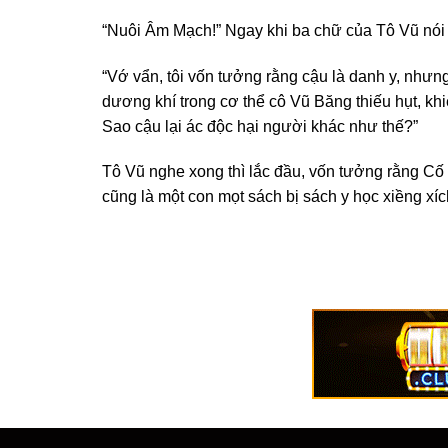
“Nuôi Âm Mạch!” Ngay khi ba chữ của Tô Vũ nói r
“Vớ vẩn, tôi vốn tưởng rằng cậu là danh y, như
dương khí trong cơ thể cô Vũ Băng thiếu hụt, khi
Sao cậu lại ác độc hại người khác như thế?”
Tô Vũ nghe xong thì lắc đầu, vốn tưởng rằng C
cũng là một con mọt sách bị sách y học xiềng xíc