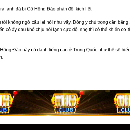
a, anh đã bị Cố Hồng Đào phản đối kịch liệt.
ng tôi không ngờ cậu lại nói như vậy. Đông y chú trọng cân b
ến cô ấy đau khổ chịu nỗi lạnh cực độ, nhẹ thì có thể khiến cơ 
ố Hồng Đào này có danh tiếng cao ở Trung Quốc như thế sẽ hiể
h.