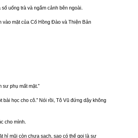
a sổ uống trà và ngắm cảnh bên ngoài.
mạnh vào mặt của Cố Hồng Đào và Thiện Bản
m sư phụ mất mặt.”
ột bài học cho cô.” Nói rồi, Tô Vũ đứng dậy không
úc cho mình.
 hỉ mũi còn chưa sạch, sao có thể gọi là sư