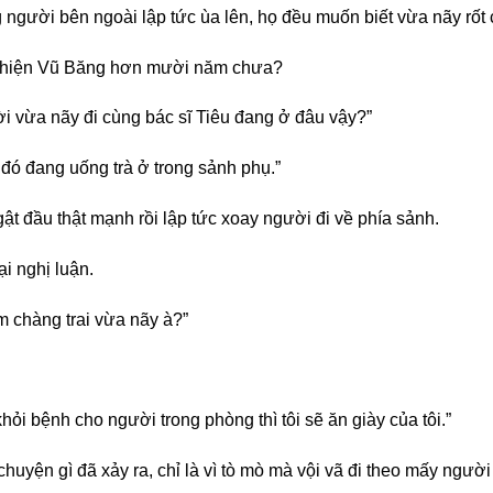
gười bên ngoài lập tức ùa lên, họ đều muốn biết vừa nãy rốt 
 Thiện Vũ Băng hơn mười năm chưa?
i vừa nãy đi cùng bác sĩ Tiêu đang ở đâu vậy?”
đó đang uống trà ở trong sảnh phụ.”
t đầu thật mạnh rồi lập tức xoay người đi về phía sảnh.
i nghị luận.
m chàng trai vừa nãy à?”
hỏi bệnh cho người trong phòng thì tôi sẽ ăn giày của tôi.”
chuyện gì đã xảy ra, chỉ là vì tò mò mà vội vã đi theo mấy ngườ