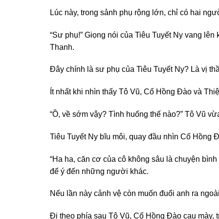
Lúc này, trong sảnh phụ rộng lớn, chỉ có hai n
“Sư phụ!” Giọng nói của Tiêu Tuyết Ny vang lên
Thanh.
Đây chính là sư phụ của Tiêu Tuyết Ny? Là vị 
Ít nhất khi nhìn thấy Tô Vũ, Cố Hồng Đào và Thi
“Ồ, về sớm vậy? Tình huống thế nào?” Tô Vũ vừa 
Tiêu Tuyết Ny bĩu môi, quay đầu nhìn Cố Hồng Đà
“Ha ha, căn cơ của cô không sâu là chuyện bình t
để ý đến những người khác.
Nếu lần này cảnh vệ còn muốn đuổi anh ra ngoài
Đi theo phía sau Tô Vũ, Cố Hồng Đào cau mày, tr