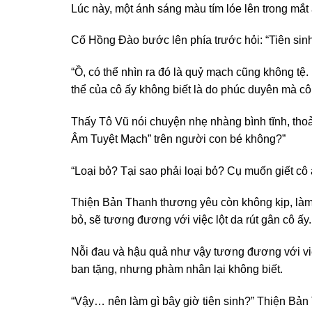
Lúc này, một ánh sáng màu tím lóe lên trong mắt 
Cố Hồng Đào bước lên phía trước hỏi: “Tiên sin
“Ồ, có thể nhìn ra đó là quỷ mạch cũng không t
thể của cô ấy không biết là do phúc duyên mà cô 
Thấy Tô Vũ nói chuyện nhẹ nhàng bình tĩnh, thoải
Âm Tuyệt Mạch” trên người con bé không?”
“Loại bỏ? Tại sao phải loại bỏ? Cụ muốn giết cô 
Thiện Bản Thanh thương yêu còn không kịp, làm
bỏ, sẽ tương đương với việc lột da rút gân cô ấy.
Nỗi đau và hậu quả như vậy tương đương với việc
ban tặng, nhưng phàm nhân lại không biết.
“Vậy… nên làm gì bây giờ tiên sinh?” Thiện Bản 