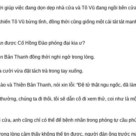
gười giúp việc đang dọn dẹp nhà cửa và Tô Vũ đang ngồi bên cử
 khiến Tô Vũ bừng tỉnh, đồng thời cũng giống một cái tát tát 
thần được Cố Hồng Đào phóng đại kia ư?
ện Bản Thanh đồng thời nghi ngờ trong lòng.
cười vừa đặt tách trà trong tay xuống.
o và Thiện Bản Thanh, nói xin lỗi: “Đệ tử thật ngu ngốc, đã là
hường, chúng ta đi thôi, tôi sẽ dẫn cô đi xem thử, coi như là m
 cửa, anh cũng chỉ có thể để bệnh nhân trong phòng tự cầu ph
ong lòng cảm thấy không thể tin được, người đàn ông trước mặt