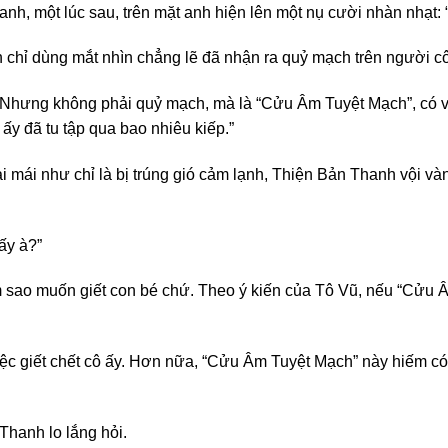
anh, một lúc sau, trên mặt anh hiện lên một nụ cười nhàn nhạt: “
h chỉ dùng mắt nhìn chẳng lẽ đã nhận ra quỷ mạch trên người 
ệ. Nhưng không phải quỷ mạch, mà là “Cửu Âm Tuyệt Mạch”, có v
ấy đã tu tập qua bao nhiêu kiếp.”
 mái như chỉ là bị trúng gió cảm lạnh, Thiện Bản Thanh vội vàn
ấy à?”
 sao muốn giết con bé chứ. Theo ý kiến của Tô Vũ, nếu “Cửu Â
 giết chết cô ấy. Hơn nữa, “Cửu Âm Tuyệt Mạch” này hiếm có trê
Thanh lo lắng hỏi.