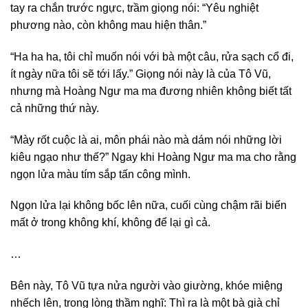
tay ra chắn trước ngực, trầm giọng nói: “Yêu nghiệt
phương nào, còn không mau hiện thân.”
“Ha ha ha, tôi chỉ muốn nói với bà một câu, rửa sạch cổ đi,
ít ngày nữa tôi sẽ tới lấy.” Giọng nói này là của Tô Vũ,
nhưng mà Hoàng Ngư ma ma đương nhiên không biết tất
cả những thứ này.
“Mày rốt cuộc là ai, môn phái nào mà dám nói những lời
kiêu ngạo như thế?” Ngay khi Hoàng Ngư ma ma cho rằng
ngọn lửa màu tím sắp tấn công mình.
Ngọn lửa lại không bốc lên nữa, cuối cùng chậm rãi biến
mất ở trong không khí, không để lại gì cả.
…
Bên này, Tô Vũ tựa nửa người vào giường, khóe miệng
nhếch lên, trong lòng thầm nghĩ: Thì ra là một bà già chỉ