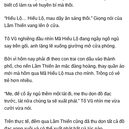
biết cố làm ra vẻ huyền bí mà thôi.
“Hiểu Lộ… Hiểu Lộ, mau dậy ăn sáng thôi.” Giọng nói của
Lâm Thiến vang lên ở cửa.
Tô Vũ nghiêng đầu nhìn Mã Hiểu Lộ đang ngây ngô ngủ
say trên gối, anh lặng lẽ xuống giường mở cửa phòng.
Bởi vì hôm nay phải đi theo con trai con dâu vào thành
phố, cho nên Lâm Thiến ăn mặc đàng hoàng, thay quần áo
mới mà hôm qua Mã Hiểu Lộ mua cho mình. Trông có vẻ
trẻ hơn nhiều.
“Mẹ, để cô ấy ngủ thêm một lát đi, mẹ thu dọn đồ đạc
trước, lát nữa chúng ta sẽ xuất phát.” Tô Vũ nhìn mẹ vừa
cười vừa nói.
Trên thực tế, đêm qua Lâm Thiến cũng đã thu dọn tất cả đồ
đạc xong xuôi và có thể xuất phát bất cứ lúc nào.