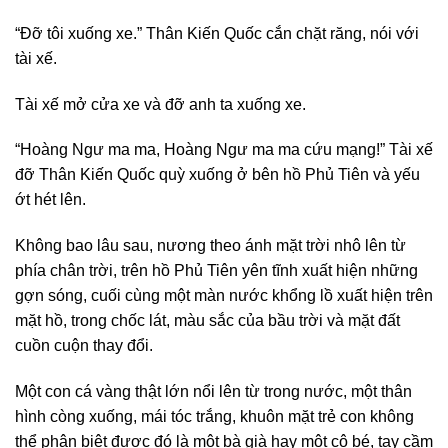
“Đỡ tôi xuống xe.” Thân Kiến Quốc cắn chặt răng, nói với
tài xế.
Tài xế mở cửa xe và đỡ anh ta xuống xe.
“Hoàng Ngư ma ma, Hoàng Ngư ma ma cứu mạng!” Tài xế
đỡ Thân Kiến Quốc quỳ xuống ở bên hồ Phủ Tiên và yếu
ớt hét lên.
Không bao lâu sau, nương theo ánh mặt trời nhô lên từ
phía chân trời, trên hồ Phủ Tiên yên tĩnh xuất hiện những
gợn sóng, cuối cùng một màn nước khổng lồ xuất hiện trên
mặt hồ, trong chốc lát, màu sắc của bầu trời và mặt đất
cuồn cuộn thay đổi.
Một con cá vàng thật lớn nổi lên từ trong nước, một thân
hình còng xuống, mái tóc trắng, khuôn mặt trẻ con không
thể phân biệt được đó là một bà già hay một cô bé, tay cầm