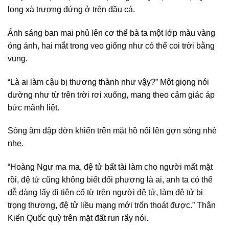
long xà trượng đứng ở trên đầu cá.
Ánh sáng ban mai phủ lên cơ thể bà ta một lớp màu vàng
óng ánh, hai mắt trong veo giống như có thể coi trời bằng
vung.
“Là ai làm cậu bị thương thành như vậy?” Một giọng nói
dường như từ trên trời rơi xuống, mang theo cảm giác áp
bức mãnh liệt.
Sóng âm dập dờn khiến trên mặt hồ nổi lên gợn sóng nhè
nhẹ.
“Hoàng Ngư ma ma, đệ tử bất tài làm cho người mất mặt
rồi, đệ tử cũng không biết đối phương là ai, anh ta có thể
dễ dàng lấy đi tiên cổ từ trên người đệ tử, làm đệ tử bị
trọng thương, đệ tử liều mạng mới trốn thoát được.” Thân
Kiến Quốc quỳ trên mặt đất run rẩy nói.