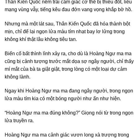
Thân Kiến Quốc nếm trải cảm giác cơ thể bị thiêu đốt, liều
mạng vùng vẫy, tiếng kêu đau đớn vang vọng khắp bờ hồ.
Nhưng mà một lát sau, Thân Kiến Quốc đã hóa thành bột
mịn, chỉ để lại ngọn lửa màu tím nhạt bay lơ lửng trong
không khí thật lâu không tiêu tan.
Biến cố bất thình lình xảy ra, cho dù là Hoàng Ngư ma ma
cũng bị cảnh tượng trước mắt dọa sợ ngây người, chỉ thấy
mí mắt của bà ta giật giật, trong lòng có một loại dự cảm
không lành.
Ngay khi Hoàng Ngư ma ma đang ngây người, trong ngọn
lửa màu tím kia có một bóng người như ẩn như hiện.
“Hoàng Ngư ma ma đúng không?” Giọng nói từ trong ngọn
lửa truyền ra.
Hoàng Ngư ma ma cảnh giác vươn long xà trượng trong