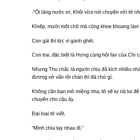
-“Ối làng nước ơi, Khôi vừa nói chuyện với tớ
Khiếp, mười một chữ mà cũng khoe khoang làm nh
Con gái thì tức vì ganh ghét.
Con trai, đặc biệt là Hưng cùng hội fan của Ch
Nhưng Thu chắc là người chịu đả kích nhiều nhất ý
đương vớ vẩn rồi chán thì đá chứ gì.
Không cần bạn mở miệng nha, tớ sẽ tự rút lui để 
chuyển cho cậu ấy.
Đại loại tớ viết.
“Mình chia tay nhau đi.”