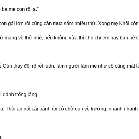
ba mẹ con rồi ạ.”
 con gái lớn rồi cũng cần mua sắm nhiều thứ. Xong mẹ Khôi còn đ
 cứ mang về thử nhé, nếu không vừa thì cho chị em hay bạn bè 
bé Cún thay đổi rõ rệt luôn, làm người làm mẹ như cô cũng mát
i đánh trống lảng.
ệu. Thôi ăn nốt cái bánh rồi cô chở con về trường, nhanh nhan
g.