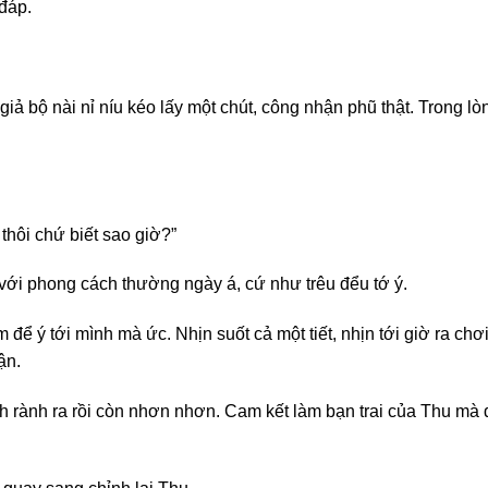
đáp.
ả bộ nài nỉ níu kéo lấy một chút, công nhận phũ thật. Trong lò
thôi chứ biết sao giờ?”
 với phong cách thường ngày á, cứ như trêu đểu tớ ý.
 để ý tới mình mà ức. Nhịn suốt cả một tiết, nhịn tới giờ ra ch
ận.
h rành ra rồi còn nhơn nhơn. Cam kết làm bạn trai của Thu mà đ