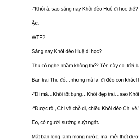
-“Khôi à, sao sáng nay Khôi đèo Huệ đi học th
Ặc.
WTF?
Sáng nay Khôi đèo Huệ đi học?
Thu có nghe nhầm không thế? Tên này coi trời b
Bạn trai Thu đó…nhưng mà lại đi đèo con khác! K
-“Đi mà…Khôi tốt bụng…Khôi đẹp trai…sao Khô
-“Được rồi, Chi về chỗ đi, chiều Khôi đèo Chi về.
Eo, có người sướng suýt ngất.
Mắt bạn long lanh mọng nước, mãi mới thốt được l