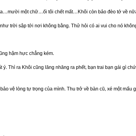
 nha…mười một chữ…ối tôi chết mất…Khôi còn bảo đèo tớ về n
ư trời sập tới nơi không bằng. Thử hỏi có ai vui cho nó khôn
i cũng hậm hực chẳng kém.
. Thì ra Khôi cũng lăng nhăng ra phết, bạn trai bạn gái gì chứ, t
bảo vệ lòng tự trọng của mình. Thu trở về bàn cũ, xé một mẩu g