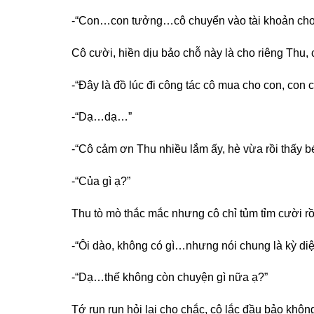
-“Con…con tưởng…cô chuyển vào tài khoản cho 
Cô cười, hiền dịu bảo chỗ này là cho riêng Thu,
-“Đây là đồ lúc đi công tác cô mua cho con, con
-“Dạ…dạ…”
-“Cô cảm ơn Thu nhiều lắm ấy, hè vừa rồi thấy 
-“Của gì ạ?”
Thu tò mò thắc mắc nhưng cô chỉ tủm tỉm cười rồ
-“Ôi dào, không có gì…nhưng nói chung là kỳ di
-“Dạ…thế không còn chuyện gì nữa ạ?”
Tớ run run hỏi lại cho chắc, cô lắc đầu bảo khôn