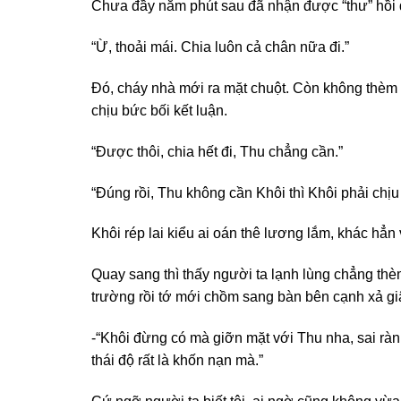
Chưa đầy năm phút sau đã nhận được “thư” hồi 
“Ừ, thoải mái. Chia luôn cả chân nữa đi.”
Đó, cháy nhà mới ra mặt chuột. Còn không thèm gi
chịu bức bối kết luận.
“Được thôi, chia hết đi, Thu chẳng cần.”
“Đúng rồi, Thu không cần Khôi thì Khôi phải chịu 
Khôi rép lai kiểu ai oán thê lương lắm, khác hẳn
Quay sang thì thấy người ta lạnh lùng chẳng thèm
trường rồi tớ mới chồm sang bàn bên cạnh xả gi
-“Khôi đừng có mà giỡn mặt với Thu nha, sai ràn
thái độ rất là khốn nạn mà.”