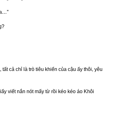
ữa…”
g?
ất cả chỉ là trò tiêu khiển của cậu ấy thôi, yêu
iấy viết nắn nót mấy từ rồi kéo kéo áo Khôi