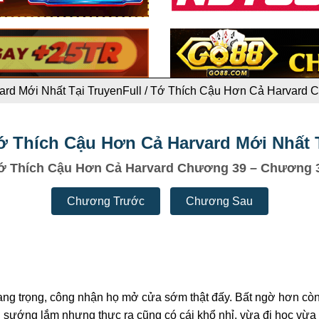
rd Mới Nhất Tại TruyenFull
/
Tớ Thích Cậu Hơn Cả Harvard 
ớ Thích Cậu Hơn Cả Harvard Mới Nhất T
ớ Thích Cậu Hơn Cả Harvard Chương 39 – Chương 
Chương Trước
Chương Sau
ng trọng, công nhận họ mở cửa sớm thật đấy. Bất ngờ hơn còn
l sướng lắm nhưng thực ra cũng có cái khổ nhỉ, vừa đi học vừa 