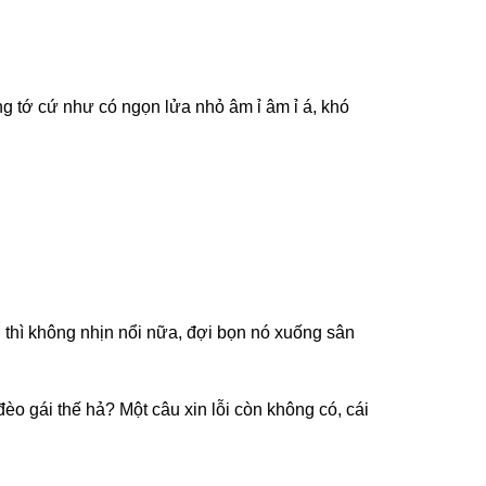
ng tớ cứ như có ngọn lửa nhỏ âm ỉ âm ỉ á, khó
ơi thì không nhịn nổi nữa, đợi bọn nó xuống sân
èo gái thế hả? Một câu xin lỗi còn không có, cái