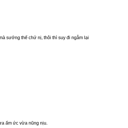
à sướng thế chứ nị, thôi thì suy đi ngẫm lại
vừa ấm ức vừa nũng nịu.