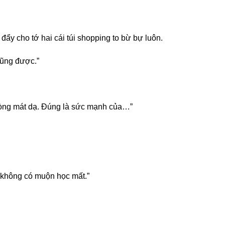
ẩy cho tớ hai cái túi shopping to bừ bự luôn.
cũng được.”
 lòng mát dạ. Đúng là sức mạnh của…”
h không có muộn học mất.”