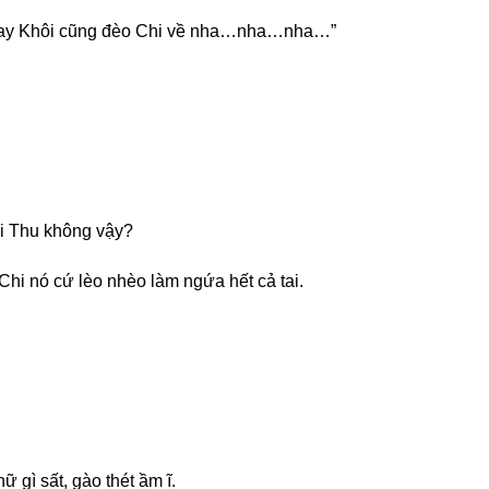
ều nay Khôi cũng đèo Chi về nha…nha…nha…”
ai Thu không vậy?
Chi nó cứ lèo nhèo làm ngứa hết cả tai.
 gì sất, gào thét ầm ĩ.