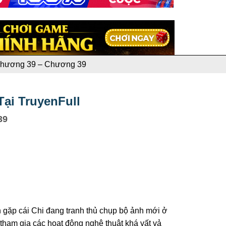
Chương 39 – Chương 39
ại TruyenFull
39
 gặp cái Chi đang tranh thủ chụp bộ ảnh mới ở
tham gia các hoạt động nghệ thuật khá vất vả