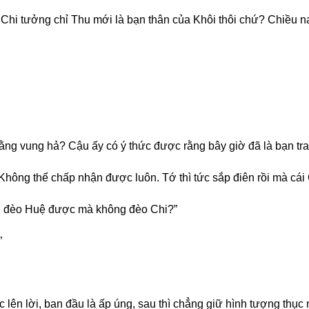
ế? Chi tưởng chỉ Thu mới là bạn thân của Khôi thôi chứ? Chi
ằng vung hả? Cậu ấy có ý thức được rằng bây giờ đã là bạn tr
hông thể chấp nhận được luôn. Tớ thì tức sắp điên rồi mà cái 
i đèo Huệ được mà không đèo Chi?”
”
ên lời, ban đầu là ấp úng, sau thì chẳng giữ hình tượng thục nữ