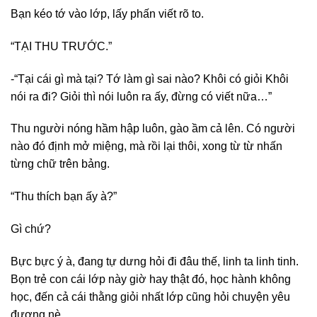
Bạn kéo tớ vào lớp, lấy phấn viết rõ to.
“TẠI THU TRƯỚC.”
-“Tại cái gì mà tại? Tớ làm gì sai nào? Khôi có giỏi Khôi
nói ra đi? Giỏi thì nói luôn ra ấy, đừng có viết nữa…”
Thu người nóng hầm hập luôn, gào ầm cả lên. Có người
nào đó định mở miệng, mà rồi lại thôi, xong từ từ nhấn
từng chữ trên bảng.
“Thu thích bạn ấy à?”
Gì chứ?
Bực bực ý à, đang tự dưng hỏi đi đâu thế, linh ta linh tinh.
Bọn trẻ con cái lớp này giờ hay thật đó, học hành không
học, đến cả cái thằng giỏi nhất lớp cũng hỏi chuyện yêu
đương nè.