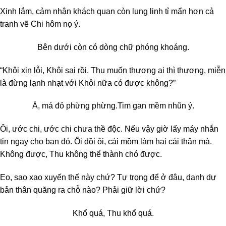
Xinh lắm, cảm nhận khách quan còn lung linh tỉ mẩn hơn cả
tranh vẽ Chi hôm nọ ý.
Bên dưới còn có dòng chữ phóng khoáng.
“Khôi xin lỗi, Khôi sai rồi. Thu muốn thương ai thì thương, miễn
là đừng lạnh nhạt với Khôi nữa có được không?”
Á, má đỏ phừng phừng.
Tim gan mềm nhũn ý.
Ôi, ước chi, ước chi chưa thề độc. Nếu vậy giờ lấy máy nhắn
tin ngay cho bạn đó. Ối dồi ôi, cái mồm làm hại cái thân mà.
Không được, Thu không thể thành chó được.
Eo, sao xao xuyến thế này chứ? Tự trọng để ở đâu, danh dự
bản thân quăng ra chỗ nào? Phải giữ lời chứ?
Khổ quá, Thu khổ quá.