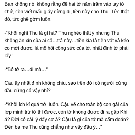
Bạn không nói không rằng để hai tờ năm trăm vào tay tớ
chứ, còn viết mẩu giấy đừng đi, tiền này cho Thu. Tức thật
đó, tức ghê gớm luôn.
-“Khôi nghĩ Thu là gì hả? Thu nghèo thật ý nhưng Thu
không ăn xin của ai cả…trả này…tiền kia là tiền vất vả kéo
co mới được, là mồ hôi công sức của tớ, nhất định tớ phải
lấy.”
-“Bỏ tớ ra…đi mà…”
Cậu ấy nhất định không chịu, sao trên đời có người cứng
đầu cứng cổ vậy nhỉ?
-“Khôi ích kỉ quá trời luôn. Cậu vẽ cho toàn bộ con gái của
lớp mình trừ tớ thì được, còn tớ không được đi ra gặp Khỉ
á? Đời có cái lý đấy cơ à? Cậu là gì của tớ mà cấm đoán?
Đến ba mẹ Thu cũng chẳng như vậy đâu ý…”