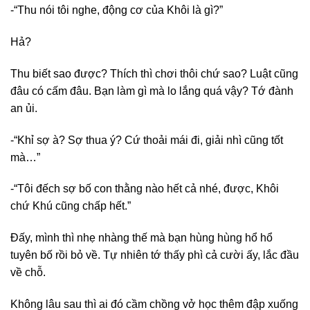
-“Thu nói tôi nghe, động cơ của Khôi là gì?”
Hả?
Thu biết sao được? Thích thì chơi thôi chứ sao? Luật cũng
đâu có cấm đâu. Bạn làm gì mà lo lắng quá vậy? Tớ đành
an ủi.
-“Khỉ sợ à? Sợ thua ý? Cứ thoải mái đi, giải nhì cũng tốt
mà…”
-“Tôi đếch sợ bố con thằng nào hết cả nhé, được, Khôi
chứ Khú cũng chấp hết.”
Đấy, mình thì nhẹ nhàng thế mà bạn hùng hùng hổ hổ
tuyên bố rồi bỏ về. Tự nhiên tớ thấy phì cả cười ấy, lắc đầu
về chỗ.
Không lâu sau thì ai đó cầm chồng vở học thêm đập xuống