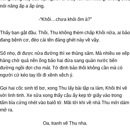
nói năng ấp a ấp úng.
-“Khôi…chưa khỏi ốm à?”
Thấy bạn gật đầu. Thôi, Thu không thèm chấp Khôi nữa, ai bảo
đang bệnh cơ, đèo cái tên đáng ghét này về vậy.
Số nhọ, đi được nửa đường thì xe thủng săm. Mà nhiều xe xếp
hàng chờ quá nên ông bảo hai đứa sang quán nước bên
đường ngồi đợi cho mát. Tớ định bảo thôi không cần mà có
người cứ kéo tay lôi đi xềnh xệch ý.
Gọi hai cốc sinh tố bơ, xong Thu lấy bài tập ra làm, Khôi thì vẽ
vời linh tinh. Xe sửa xong thấy cậu ấy kẹp tờ giấy vào trong
tấm bìa cứng nhét vào balô tớ. Mãi tới khi về nhà Thu mới dám
mở ra.
Oa, tranh vẽ Thu nha.