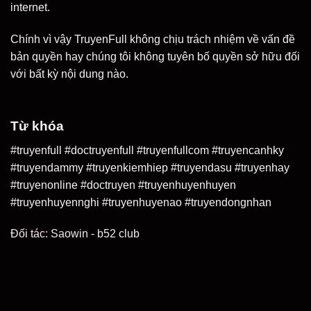
internet.
Chính vì vậy TruyenFull không chịu trách nhiệm về vấn đề
bản quyền hay chúng tôi không tuyên bố quyền sở hữu đối
với bất kỳ nội dung nào.
Từ khóa
#truyenfull #doctruyenfull #truyenfullcom #truyencanhky
#truyendammy #truyenkiemhiep #truyendasu #truyenhay
#truyenonline #doctruyen #truyenhuyenhuyen
#truyenhuyennghi #truyenhuyenao #truyendongnhan
Đối tác:
Saowin
-
b52 club