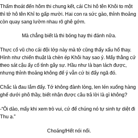
Thấm thoát đến hôm thi chung kết, cái Chi hô tên Khôi to một
thì tớ hô tên Khỉ to gấp mười. Hai con ra sức gào, thỉnh thoảng
còn quay sang lườm nhau rõ ghê gớm.
Mà chẳng biết là thi bóng hay thi đánh nữa.
Thực cổ vũ cho cái đội lớp này mà tớ cũng thấy xấu hổ thay.
Hình như chiến thuật là chèn ép Khôi hay sao ý. Mấy thằng cứ
theo sát cậu ấy cố tình gây sự. Hầu như là bạn lách được,
nhưng thỉnh thoảng không để ý vẫn cứ bị đẩy ngã đó.
Chắc là đau lắm đấy. Tớ không đành lòng, len lén xuống hàng
ghế dưới phô thầy, biết nhận được câu trả lời là gì không?
-“Ôi dào, mấy khi xem trò vui, cứ để chúng nó tự sinh tự diệt đi
Thu ạ.”
Choáng!
Hết nói nổi.