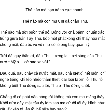
Thế nào mà bạn tránh cực nhanh.
Thế nào mà con mụ Chi đá chân Thu.
Thế nào mà đời buồn thế đó. Bóng với chả bánh, chuẩn xác
trúng giữa trán Tây Thu, bộp một phát xong chỉ thấy hoa mắt
chóng mặt, đầu óc vù vù như có tổ ong bay quanh ý.
Trời đất quỷ thần ơi, đầu Thu, tương lai tươi sáng của Thu…
nước Mỹ ơi…cớ sao xa vời?
Đau quá, đau chảy cả nước mắt, đau chả biết gì hết luôn, chỉ
nghe tiếng Khỉ léo nhéo thảm thiết, đại loại là xin lỗi Thu, tôi
không biết Thu đứng sau tôi, Thu ơi Thu đừng chết.
Chẳng rõ có phải não hỏng rồi không mà còn mơ màng thấy
Khôi nữa đấy, mặt cậu ấy làm sao mà cứ tội tội ấy. Hình như
cậu ấy kéo tớ lên rồi bế nữa hay sao ý.