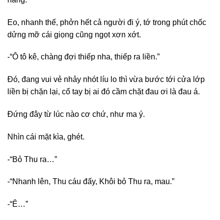
Eo, nhanh thế, phởn hết cả người đi ý, tớ trong phút chốc
dửng mỡ cái giọng cũng ngọt xơn xớt.
-“Ô tô kê, chàng đợi thiếp nha, thiếp ra liền.”
Đó, đang vui vẻ nhảy nhót líu lo thì vừa bước tới cửa lớp
liền bị chặn lại, cổ tay bị ai đó cầm chặt đau ơi là đau á.
Đứng đây từ lúc nào cơ chứ, như ma ý.
Nhìn cái mặt kìa, ghét.
-“Bỏ Thu ra…”
-“Nhanh lên, Thu cáu đấy, Khôi bỏ Thu ra, mau.”
-“Ê…”