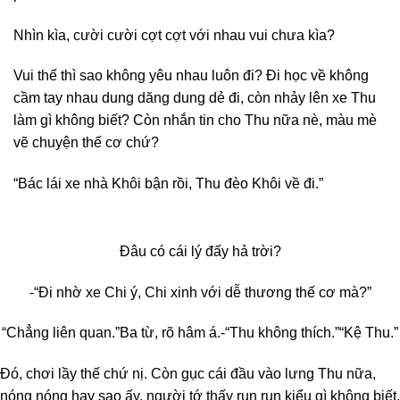
Nhìn kìa, cười cười cợt cợt với nhau vui chưa kìa?
Vui thế thì sao không yêu nhau luôn đi? Đi học về không
cầm tay nhau dung dăng dung dẻ đi, còn nhảy lên xe Thu
làm gì không biết? Còn nhắn tin cho Thu nữa nè, màu mè
vẽ chuyện thế cơ chứ?
“Bác lái xe nhà Khôi bận rồi, Thu đèo Khôi về đi.”
Đâu có cái lý đấy hả trời?
-“Đi nhờ xe Chi ý, Chi xinh với dễ thương thế cơ mà?”
“Chẳng liên quan.”
Ba từ, rõ hâm á.
-“Thu không thích.”
“Kệ Thu.”
Đó, chơi lầy thế chứ nị. Còn gục cái đầu vào lưng Thu nữa,
nóng nóng hay sao ấy, người tớ thấy run run kiểu gì không biết,