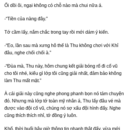
Ối dồi ôi, ngại không có chỗ nào mà chui nữa á.
-“Tiền của nàng đây.”
Tớ cầm lấy, nắm chắc trong tay rồi mới dám ý kiến.
-“Eo, lần sau mà xưng hô thế là Thu không chơi với Khỉ
đâu, nghe chối chối à.”
-“Đùa mà, Thu này, hôm chung kết giải bóng rổ đi cổ vũ
cho tôi nhé, kiểu gì lớp tôi cũng giải nhất, đảm bảo không
làm Thu mất mặt.”
À cái giải này cũng nghe phong phanh bọn nó tám chuyện
đó. Nhưng mà lớp tớ toàn mỹ nhân á, Thu lấy đâu vé mà
được vào đội cổ vũ, chúng nó sợ xấu đội hình đấy. Nghe
cũng thích thích nhỉ, tớ đồng ý luôn.
Khổ, thời buổi bây giờ thông tin nhanh thật đấy, vừa mới