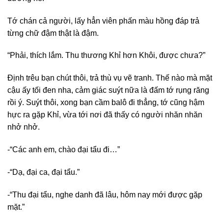
Tớ chán cả người, lấy hẳn viên phấn màu hồng đáp trả
từng chữ đậm thật là đậm.
“Phải, thích lắm. Thu thương Khỉ hơn Khôi, được chưa?”
Định trêu bạn chút thôi, trả thù vụ vẽ tranh. Thế nào mà mặt
cậu ấy tối đen nha, cảm giác suýt nữa là đấm tớ rụng răng
rồi ý. Suýt thôi, xong bạn cầm balô đi thẳng, tớ cũng hậm
hực ra gặp Khỉ, vừa tới nơi đã thấy có người nhăn nhăn
nhở nhở.
-“Các anh em, chào đại tẩu đi…”
-“Dạ, đại ca, đại tẩu.”
-“Thu đại tẩu, nghe danh đã lâu, hôm nay mới được gặp
mặt.”