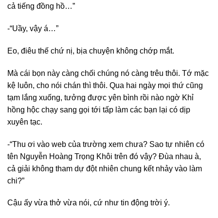
cả tiếng đồng hồ…”
-“Uầy, vậy á…”
Eo, điêu thế chứ nị, bịa chuyện không chớp mắt.
Mà cái bọn này càng chối chúng nó càng trêu thôi. Tớ mặc
kệ luôn, cho nói chán thì thôi. Qua hai ngày mọi thứ cũng
tạm lắng xuống, tưởng được yên bình rồi nào ngờ Khỉ
hồng hộc chạy sang gọi tới tấp làm các bạn lại có dịp
xuyên tạc.
-“Thu ơi vào web của trường xem chưa? Sao tự nhiên có
tên Nguyễn Hoàng Trọng Khôi trên đó vậy? Đùa nhau à,
cả giải không tham dự đột nhiên chung kết nhảy vào làm
chi?”
Cậu ấy vừa thở vừa nói, cứ như tin động trời ý.