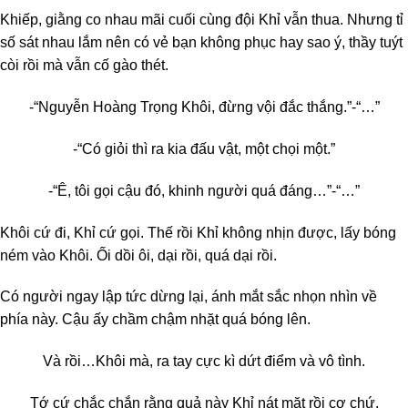
Khiếp, giằng co nhau mãi cuối cùng đội Khỉ vẫn thua. Nhưng tỉ
số sát nhau lắm nên có vẻ bạn không phục hay sao ý, thầy tuýt
còi rồi mà vẫn cố gào thét.
-“Nguyễn Hoàng Trọng Khôi, đừng vội đắc thắng.”
-“…”
-“Có giỏi thì ra kia đấu vật, một chọi một.”
-“Ê, tôi gọi cậu đó, khinh người quá đáng…”
-“…”
Khôi cứ đi, Khỉ cứ gọi. Thế rồi Khỉ không nhịn được, lấy bóng
ném vào Khôi. Ối dồi ôi, dại rồi, quá dại rồi.
Có người ngay lập tức dừng lại, ánh mắt sắc nhọn nhìn về
phía này. Cậu ấy chầm chậm nhặt quá bóng lên.
Và rồi…
Khôi mà, ra tay cực kì dứt điểm và vô tình.
Tớ cứ chắc chắn rằng quả này Khỉ nát mặt rồi cơ chứ.