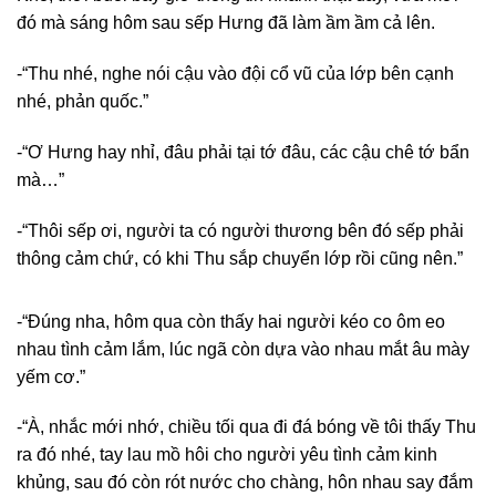
đó mà sáng hôm sau sếp Hưng đã làm ầm ầm cả lên.
-“Thu nhé, nghe nói cậu vào đội cổ vũ của lớp bên cạnh
nhé, phản quốc.”
-“Ơ Hưng hay nhỉ, đâu phải tại tớ đâu, các cậu chê tớ bẩn
mà…”
-“Thôi sếp ơi, người ta có người thương bên đó sếp phải
thông cảm chứ, có khi Thu sắp chuyển lớp rồi cũng nên.”
-“Đúng nha, hôm qua còn thấy hai người kéo co ôm eo
nhau tình cảm lắm, lúc ngã còn dựa vào nhau mắt âu mày
yếm cơ.”
-“À, nhắc mới nhớ, chiều tối qua đi đá bóng về tôi thấy Thu
ra đó nhé, tay lau mồ hôi cho người yêu tình cảm kinh
khủng, sau đó còn rót nước cho chàng, hôn nhau say đắm