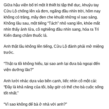
Giữa hậu viện bố trí một ít thiết bị tập thể dục, khuỷu tay
Cửu Lộ chống lên xà đơn, ngẩng đầu nhìn trời, hôm nay
không có trăng, mây đen che khuất những vì sao sáng.
Không lâu sau, một tiếng “Tách” nhỏ vang lên, khóe mắt
nhìn thấy ánh lửa, cô nghiêng đầu nhìn sang, hóa ra Trì
Kiến đang châm thuốc lá.
Anh thật lâu không lên tiếng, Cửu Lộ đành phải mở miệng
trước.
“Thật ra tôi không hiểu, tại sao anh lại đưa bà ngoại đến
viện dưỡng lão?”
Anh lười nhác dựa vào bên cạnh, liếc nhìn cô một cái:
“Đây là khả năng của tôi, bây giờ có thể cho bà cuộc sống
tốt nhất.”
“Vì sao không để bà ở nhà với anh?”