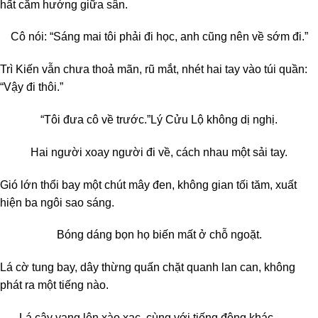
hất cằm hướng giữa sân.
Cô nói: “Sáng mai tôi phải đi học, anh cũng nên về sớm đi.”
Trì Kiến vẫn chưa thoả mãn, rũ mắt, nhét hai tay vào túi quần:
“Vậy đi thôi.”
“Tôi đưa cô về trước.”
Lý Cửu Lộ không dị nghị.
Hai người xoay người đi về, cách nhau một sải tay.
Gió lớn thổi bay một chút mây đen, không gian tối tăm, xuất
hiện ba ngôi sao sáng.
Bóng dáng bọn họ biến mất ở chỗ ngoặt.
Lá cờ tung bay, dây thừng quấn chặt quanh lan can, không
phát ra một tiếng nào.
Lá cây vang lên xào xạc, cùng với tiếng động khác ——