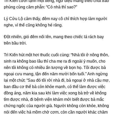
Trì Kiến cười lạnh một tiếng, ngữ điệu mang theo chút trào
phúng cùng căm phẫn: “Có nhà thì sao?”
Lý Cửu Lộ cảm thấy, đêm nay cô chỉ thích hợp làm người
nghe, vì thế cũng không hé răng.
Đột nhiên, gió đêm nổi lên, mang theo chiếc lá rách bay
trên bầu trời.
Trì Kiến hút một hơi thuốc cuối cùng: “Nhà tôi ở nông thôn,
sinh ra không bao lâu thì cha mẹ ra đi ngoài ý muốn, cho
nên tôi không có nhiều ấn tượng về bọn họ. Tôi được bà
ngoại cưu mang, tận đến năm mười bốn tuổi.” Anh ngừng
lại một chút: “Sau đó tôi rời nhà đi, bà ngoại ở nhà cậu mợ,
ban đầu cơ thể bà còn khỏe mạnh, có thể làm được việc
đồng áng, năm kia sau khi làm việc xong bà trở về không
tìm được nhà, đi bệnh viện khám mới biết được bà mắc
chứng ngốc của người già. Người không còn khỏe, không
nói đến việc há mồm chờ cơm, còn cần người khác chăm