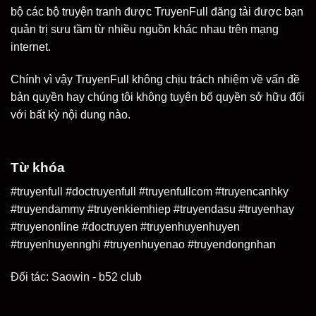
bộ các bộ truyện tranh được TruyenFull đăng tải được bạn
quản trị sưu tầm từ nhiều nguồn khác nhau trên mạng
internet.
Chính vì vậy TruyenFull không chịu trách nhiệm về vấn đề
bản quyền hay chúng tôi không tuyên bố quyền sở hữu đối
với bất kỳ nội dung nào.
Từ khóa
#truyenfull #doctruyenfull #truyenfullcom #truyencanhky
#truyendammy #truyenkiemhiep #truyendasu #truyenhay
#truyenonline #doctruyen #truyenhuyenhuyen
#truyenhuyennghi #truyenhuyenao #truyendongnhan
Đối tác:
Saowin
-
b52 club