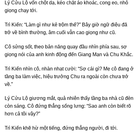
Lý Cửu Lộ vốn chột dạ, kéo chặt áo khoác, cong eo, nhỏ
giọng chạy tới.
Trì Kiến: “Làm gì như kẻ trộm thế?” Bây giờ ngữ điệu đã
trở về bình thường, âm cuối vẫn cao giọng như cũ.
Cô sửng sốt, theo bản năng quay đầu nhìn phía sau, sợ
giọng nói của anh kinh động đến Giang Mạn và Chu Khắc.
Trì Kiến nhìn cô, nhàn nhạt cười: “Sợ cái gì? Mẹ cô đang ở
tầng ba làm việc, hiệu trưởng Chu ra ngoài còn chưa trở
về.”
Lý Cửu Lộ giương mắt, quả nhiên thấy tầng ba nhà cũ đèn
còn sáng. Cô đứng thẳng sống lưng: “Sao anh còn biết rõ
hơn cả tôi vậy?”
Trì Kiến khẽ hừ một tiếng, đứng thẳng người, đi tới.