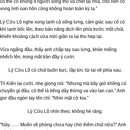
có thể có không ít người sống thọ và chết tại nhà, cho nên có
vong linh oan hồn cũng không hoàn toàn kỳ lạ.”
Lý Cửu Lộ nghe xong lạnh cả sống lưng, cảm giác sau cổ có
khí lạnh bốc lên, theo bản năng dịch lên phía trước một chút,
khiến khoảng cách vừa mới giãn ra lại thu hẹp lại.
Vừa ngẩng đầu, thấy anh chắp tay sau lưng, khóe miệng
nhếch lên, trong mắt tràn đầy ý cười.
Lý Cửu Lộ có chút buồn bực, lập tức lùi lại về phía sau.
Trì Kiến lại cười, nhẹ giọng nói: “Nhưng mà bây giờ không có
chuyện gì đâu, có thể là tiếng dây thừng va vào lan can.” Anh
giơ đầu ngón tay lên chỉ: “Nhìn mặt cờ kia.”
Lý Cửu Lộ nhìn theo, không hé răng.
“Này…… Muốn về phòng chưa hay chờ thêm chút nữa?” Anh