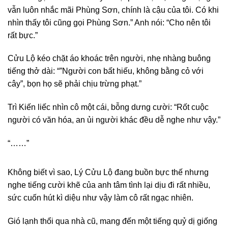
vẫn luôn nhắc mãi Phùng Sơn, chính là cậu của tôi. Có khi
nhìn thấy tôi cũng gọi Phùng Sơn.” Anh nói: “Cho nên tôi
rất bực.”
Cửu Lộ kéo chặt áo khoác trên người, nhẹ nhàng buông
tiếng thở dài: “”Người con bất hiếu, không bằng cỏ với
cây”, bọn họ sẽ phải chịu trừng phạt.”
Trì Kiến liếc nhìn cô một cái, bỗng dưng cười: “Rốt cuộc
người có văn hóa, an ủi người khác đều dễ nghe như vậy.”
“……”
Không biết vì sao, Lý Cửu Lộ đang buồn bực thế nhưng
nghe tiếng cười khẽ của anh tâm tình lại dịu đi rất nhiều,
sức cuốn hút kì diệu như vậy làm cô rất ngạc nhiên.
Gió lạnh thổi qua nhà cũ, mang đến một tiếng quỷ dị giống