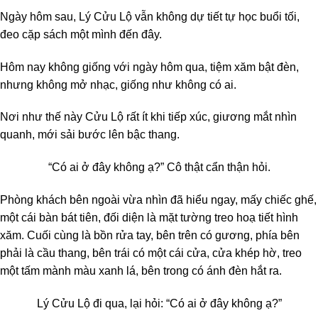
Ngày hôm sau, Lý Cửu Lộ vẫn không dự tiết tự học buổi tối,
đeo cặp sách một mình đến đây.
Hôm nay không giống với ngày hôm qua, tiệm xăm bật đèn,
nhưng không mở nhạc, giống như không có ai.
Nơi như thế này Cửu Lộ rất ít khi tiếp xúc, giương mắt nhìn
quanh, mới sải bước lên bậc thang.
“Có ai ở đây không ạ?” Cô thật cẩn thận hỏi.
Phòng khách bên ngoài vừa nhìn đã hiểu ngay, mấy chiếc ghế,
một cái bàn bát tiên, đối diện là mặt tường treo hoạ tiết hình
xăm. Cuối cùng là bồn rửa tay, bên trên có gương, phía bên
phải là cầu thang, bên trái có một cái cửa, cửa khép hờ, treo
một tấm mành màu xanh lá, bên trong có ánh đèn hắt ra.
Lý Cửu Lộ đi qua, lại hỏi: “Có ai ở đây không ạ?”