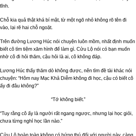
tĩnh.
Chỗ kia quả thật khá bí mật, từ một ngõ nhỏ không rõ tên đi
vào, lại rẽ hai chỗ ngoặt.
Trên đường Lương Húc nói chuyện luôn mồm, nhất định muốn
biết cô tìm tiệm xăm hình để làm gì. Cửu Lộ nói có bạn muốn
nhờ cô đi hỏi thăm, cậu hỏi là ai, cô không đáp.
Lương Húc thấy thăm dò không được, nên tìm đề tài khác nói
chuyện: “Hôm nay Mạc Khả Diễm không đi học, cậu có biết cô
ấy đi đâu không?”
“Tớ không biết.”
“Tuy rằng cô ấy là người rất ngang ngược, nhưng lại học giỏi,
chưa từng nghỉ học lần nào.”
Cửu Lộ hoàn toàn không có hứng thú đối với người này, càng