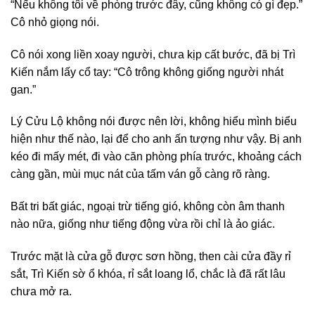
“Nếu không tôi về phòng trước đây, cũng không có gì đẹp.”
Cô nhỏ giọng nói.
Cô nói xong liền xoay người, chưa kịp cất bước, đã bị Trì
Kiến nắm lấy cổ tay: “Cô trông không giống người nhát
gan.”
Lý Cửu Lộ không nói được nên lời, không hiểu mình biểu
hiện như thế nào, lại để cho anh ấn tượng như vậy. Bị anh
kéo đi mấy mét, đi vào căn phòng phía trước, khoảng cách
càng gần, mùi mục nát của tấm ván gỗ càng rõ ràng.
Bất tri bất giác, ngoại trừ tiếng gió, không còn âm thanh
nào nữa, giống như tiếng động vừa rồi chỉ là ảo giác.
Trước mặt là cửa gỗ được sơn hồng, then cài cửa đầy rỉ
sắt, Trì Kiến sờ ổ khóa, rỉ sắt loang lổ, chắc là đã rất lâu
chưa mở ra.