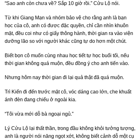
“Sao anh còn chưa về? Sắp 10 giờ rồi.” Cửu Lộ nói.
Từ khi Giang Mạn và nhóm bảo vệ cho rằng anh là bạn
học của cô, anh có được đặc quyền, chỉ cần nhìn khuôn
mặt, đều coi như có giấy thông hành, thời gian ra vào viện
dưỡng lão so với người khác cũng tự do hơn một chút.
Biết bọn cô muốn cùng nhau học tiết tự học buổi tối, nếu
thời gian không quá muộn, đều đồng ý cho anh tiến vào.
Nhưng hôm nay thời gian đi lại quả thật đã quá muộn.
Trì Kiến đi đến trước mặt cô, vóc dáng cao lớn, che khuất
ánh đèn đang chiếu ở ngoài kia.
“Tôi vừa mới dỗ bà ngoại ngủ.”
Lý Cửu Lộ lại thất thần, trong đầu không khỏi tưởng tượng,
anh là người nói năng ngọt xớt, không biết cảnh dỗ một cụ