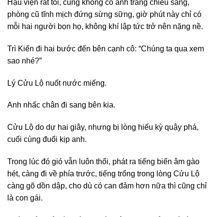
Hậu viện rất tối, cũng không có ánh trăng chiếu sáng,
phòng cũ tĩnh mịch đứng sừng sững, giờ phút này chỉ có
mỗi hai người bọn họ, không khí lập tức trở nên nặng nề.
Trì Kiến đi hai bước đến bên cạnh cô: “Chúng ta qua xem
sao nhé?”
Lý Cửu Lộ nuốt nước miếng.
Anh nhấc chân đi sang bên kia.
Cửu Lộ do dự hai giây, nhưng bị lòng hiếu kỳ quậy phá,
cuối cùng đuổi kịp anh.
Trong lúc đó gió vẫn luôn thổi, phát ra tiếng biến âm gào
hét, càng đi về phía trước, tiếng trống trong lòng Cửu Lộ
càng gõ dồn dập, cho dù có can đảm hơn nữa thì cũng chỉ
là con gái.