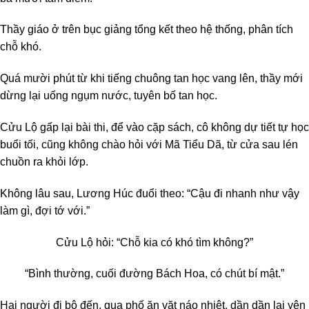
Thầy giáo ở trên bục giảng tổng kết theo hệ thống, phân tích
chỗ khó.
Quá mười phút từ khi tiếng chuông tan học vang lên, thầy mới
dừng lại uống ngụm nước, tuyên bố tan học.
Cửu Lộ gấp lại bài thi, để vào cặp sách, cô không dự tiết tự học
buổi tối, cũng không chào hỏi với Mã Tiểu Dã, từ cửa sau lén
chuồn ra khỏi lớp.
Không lâu sau, Lương Húc đuổi theo: “Cậu đi nhanh như vậy
làm gì, đợi tớ với.”
Cửu Lộ hỏi: “Chỗ kia có khó tìm không?”
“Bình thường, cuối đường Bách Hoa, có chút bí mật.”
Hai người đi bộ đến, qua phố ăn vặt náo nhiệt, dần dần lại yên