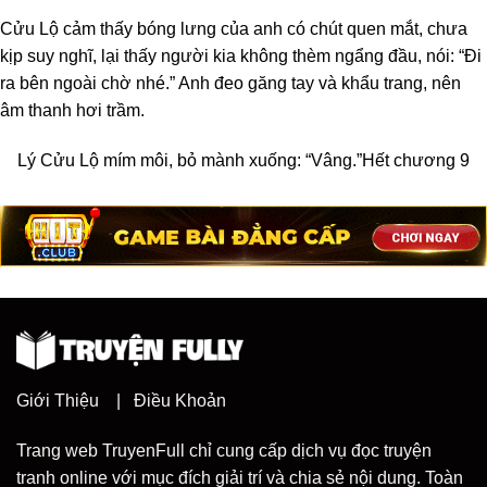
Cửu Lộ cảm thấy bóng lưng của anh có chút quen mắt, chưa
kịp suy nghĩ, lại thấy người kia không thèm ngẩng đầu, nói: “Đi
ra bên ngoài chờ nhé.” Anh đeo găng tay và khẩu trang, nên
âm thanh hơi trầm.
Lý Cửu Lộ mím môi, bỏ mành xuống: “Vâng.”
Hết chương 9
Giới Thiệu
|
Điều Khoản
Trang web TruyenFull chỉ cung cấp dịch vụ đọc truyện
tranh online với mục đích giải trí và chia sẻ nội dung. Toàn