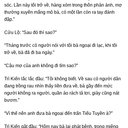
sóc. Lần này tôi trở về, hàng xóm trong thôn phản ánh, mợ
thường xuyên mắng mỏ bà, có một lần còn ra tay đánh
đập.”
Cửu Lộ: “Sau đó thì sao?”
“Tháng trước có người nói với tôi bà ngoại đi lạc, khi tôi
trở về, bà đã đi ba ngày.”
“Cậu mợ của anh không đi tìm sao?”
Trì Kiến lắc lắc đầu: “Tôi không biết. Về sau có người dân
đang trồng rau nhìn thấy liền đưa về, bà gầy đến mức
người không ra người, quần áo rách tả tơi, giày cũng nát
bươm.”
“Vì thế nên anh đưa bà ngoại đến trấn Tiểu Tuyền à?”
Trì Kiến gật đầu: “Hôm nay bà lại phát bệnh, trong miệng