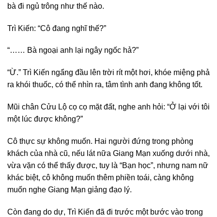
bà đi ngủ trông như thế nào.
Trì Kiến: “Cô đang nghĩ thế?”
“…… Bà ngoại anh lại ngây ngốc hả?”
“Ừ.” Trì Kiến ngẩng đầu lên trời rít một hơi, khóe miệng phả
ra khói thuốc, có thể nhìn ra, tâm tình anh đang không tốt.
Mũi chân Cửu Lộ cọ cọ mặt đất, nghe anh hỏi: “Ở lại với tôi
một lúc được không?”
Cô thực sự không muốn. Hai người đứng trong phòng
khách của nhà cũ, nếu lát nữa Giang Mạn xuống dưới nhà,
vừa vặn có thể thấy được, tuy là “Bạn học”, nhưng nam nữ
khác biệt, cô không muốn thêm phiền toái, càng không
muốn nghe Giang Mạn giảng đạo lý.
Còn đang do dự, Trì Kiến đã đi trước một bước vào trong