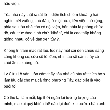
hậu viện.
Tòa nhà này thật ra rất lớn, diện tích chiếm khoảng hai
nghìn mét vuông, chủ đất giữ một nửa, tiền viện mở rộng,
phía sau tòa nhà còn có nội viện, bốn phía là phòng chứa
đồ, cấu trúc theo hình chữ “Nhân”, chỉ là cao thấp không
giống nhau, có vẻ đan xen tùy ý.
Không trí trầm mặc rất lâu, lúc này một cái đèn chiếu sáng
cũng không có, cửa sổ tối đen, nhìn lâu sẽ cảm thấy có
chút âm u khủng bố.
Lý Cửu Lộ vẫn luôn cảm thấy, tòa nhà cũ này rất thích hợp
làm lâu đài cho ma cà rồng phương Tây, đặc biệt là vào
buổi tối.
Cô thu lại tầm mắt, kịp thời ngăn lại tưởng tượng của
mình, ma xui quỷ khiến thế nào lại đuổi kịp bước chân anh.