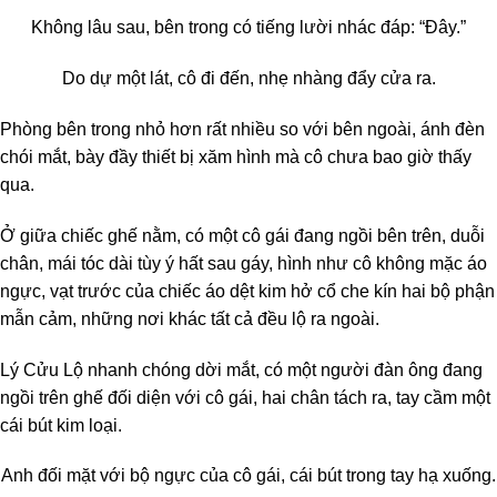
Không lâu sau, bên trong có tiếng lười nhác đáp: “Đây.”
Do dự một lát, cô đi đến, nhẹ nhàng đẩy cửa ra.
Phòng bên trong nhỏ hơn rất nhiều so với bên ngoài, ánh đèn
chói mắt, bày đầy thiết bị xăm hình mà cô chưa bao giờ thấy
qua.
Ở giữa chiếc ghế nằm, có một cô gái đang ngồi bên trên, duỗi
chân, mái tóc dài tùy ý hất sau gáy, hình như cô không mặc áo
ngực, vạt trước của chiếc áo dệt kim hở cổ che kín hai bộ phận
mẫn cảm, những nơi khác tất cả đều lộ ra ngoài.
Lý Cửu Lộ nhanh chóng dời mắt, có một người đàn ông đang
ngồi trên ghế đối diện với cô gái, hai chân tách ra, tay cầm một
cái bút kim loại.
Anh đối mặt với bộ ngực của cô gái, cái bút trong tay hạ xuống.