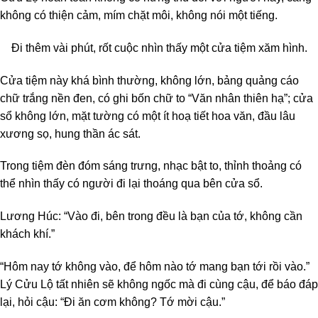
không có thiện cảm, mím chặt môi, không nói một tiếng.
Đi thêm vài phút, rốt cuộc nhìn thấy một cửa tiệm xăm hình.
Cửa tiệm này khá bình thường, không lớn, bảng quảng cáo
chữ trắng nền đen, có ghi bốn chữ to “Văn nhân thiên hạ”; cửa
sổ không lớn, mặt tường có một ít hoạ tiết hoa văn, đầu lâu
xương sọ, hung thần ác sát.
Trong tiệm đèn đóm sáng trưng, nhạc bật to, thỉnh thoảng có
thể nhìn thấy có người đi lại thoáng qua bên cửa sổ.
Lương Húc: “Vào đi, bên trong đều là bạn của tớ, không cần
khách khí.”
“Hôm nay tớ không vào, để hôm nào tớ mang bạn tới rồi vào.”
Lý Cửu Lộ tất nhiên sẽ không ngốc mà đi cùng cậu, để báo đáp
lại, hỏi cậu: “Đi ăn cơm không? Tớ mời cậu.”