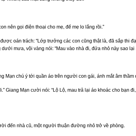
n nên gọi điện thoại cho mẹ, để mẹ lo lắng rồi.”
ược oán trách: “Lớp trưởng các con cũng thật là, đã sắp thi đại 
g dưới mưa, vội vàng nói: “Mau vào nhà đi, đứa nhỏ này sao lạ
 Mạn chú ý tới quần áo trên người con gái, ánh mắt âm thầm qu
.” Giang Mạn cười nói: “Lộ Lộ, mau trả lại áo khoác cho bạn đi,
ười đến nhà cũ, một người thuận đường nhỏ trở về phòng.