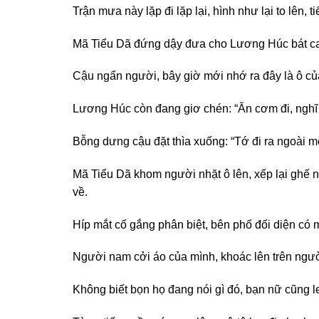
Trận mưa này lặp đi lặp lại, hình như lại to lên,
Mã Tiểu Dã đứng dậy đưa cho Lương Húc bát canh
Cậu ngẩn người, bây giờ mới nhớ ra đây là ô c
Lương Húc còn đang giơ chén: “Ăn cơm đi, nghĩ 
Bỗng dưng cậu đặt thìa xuống: “Tớ đi ra ngoài một
Mã Tiểu Dã khom người nhặt ô lên, xếp lại ghế n
về.
Híp mắt cố gắng phân biệt, bên phố đối diện có 
Người nam cởi áo của mình, khoác lên trên ngườ
Không biết bọn họ đang nói gì đó, bạn nữ cũng le