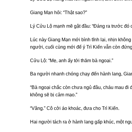
Giang Mạn hỏi: “Thật sao?”
Lý Cửu Lộ mạnh mẽ gật đầu: “Đáng ra trước đó co
Lúc này Giang Mạn mới bình tĩnh lại, nhịn không đ
người, cuối cùng mới để ý Trì Kiến vẫn còn đứn
Cửu Lộ: “Mẹ, anh ấy tới thăm bà ngoại.”
Ba người nhanh chóng chạy đến hành lang, Giang
“Bà ngoại chắc còn chưa ngủ đâu, cháu mau đi đi
không sẽ bị cảm mạo.”
“Vâng.” Cô cởi áo khoác, đưa cho Trì Kiến.
Hai người tách ra ở hành lang gấp khúc, một ng