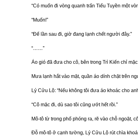
“Có muốn đi vòng quanh trấn Tiểu Tuyền một vò
“Muốn!”
“Để lần sau đi, giờ đang lạnh chết người đây.”
“……”
Áo gió đã đưa cho cô, bên trong Trì Kiến chỉ mặc
Mưa lạnh hắt vào mặt, quần áo dính chặt trên ng
Lý Cửu Lộ: “Nếu không tôi đưa áo khoác cho anh
“Cô mặc đi, dù sao tôi cũng ướt hết rồi.”
Mô-tô từ trong phố phóng ra, rẽ vào chỗ ngoặt, 
Đỗ mô-tô ở cạnh tường, Lý Cửu Lộ rút chìa khoá