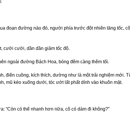
.
qua đoạn đường nào đó, người phía trước đột nhiên tăng tốc, c
, cười cười, dần dần giảm tốc độ.
ên ngoài đường Bách Hoa, bóng đêm càng thêm tối.
 điên cuồng, kích thích, dường như là một trải nghiệm mới. Từ
nh, mũ kéo xuống dưới, tóc ướt lất phất dính vào khuôn mặt.
ưa: “Còn có thể nhanh hơn nữa, cô có dám đi không?”