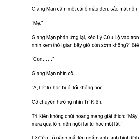
Giang Mạn cầm một cái ô màu đen, sắc mặt nôn n
“Mẹ.”
Giang Mạn phản ứng lại, kéo Lý Cửu Lộ vào trong 
nhìn xem thời gian bây giờ còn sớm không?” Biểu
“Con……”
Giang Mạn nhìn cô.
“À, tiết tự học buổi tối không học.”
Cô chuyển hướng nhìn Trì Kiến.
Trì Kiến không chút hoang mang giải thích: “Mấy 
mưa quá lớn, nên ngồi lại tự học một lát.”
Lý Cửu Lộ nâng mắt lén ngắm anh, anh bình tĩnh 