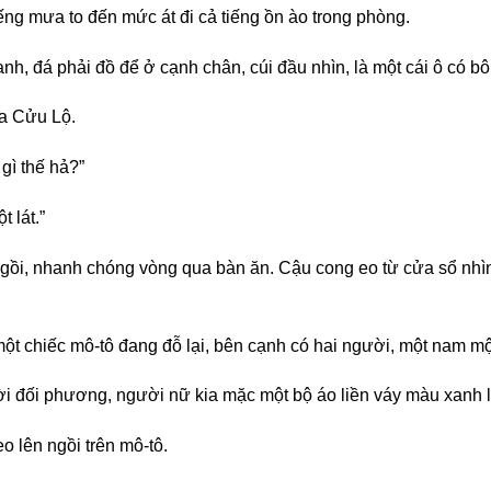
 tiếng mưa to đến mức át đi cả tiếng ồn ào trong phòng.
, đá phải đồ để ở cạnh chân, cúi đầu nhìn, là một cái ô có b
ủa Cửu Lộ.
gì thế hả?”
 lát.”
gồi, nhanh chóng vòng qua bàn ăn. Cậu cong eo từ cửa sổ nhìn ra
một chiếc mô-tô đang đỗ lại, bên cạnh có hai người, một nam mộ
i đối phương, người nữ kia mặc một bộ áo liền váy màu xanh l
o lên ngồi trên mô-tô.