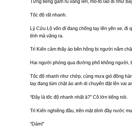
Từng tiếng gầm rú vang lên, mô-tô lao đi như bay
Tốc độ rất nhanh.
Lý Cửu Lộ vốn dĩ đang chống tay lên yên xe, đi 
tính mà văng ra.
Trì Kiến cảm thấy áo bên hông bị người nắm chặt
Hai người phóng qua đường phố không người, b
Tốc độ nhanh như chớp, cùng mưa gió đồng hành,
tay đang túm chặt áo anh di chuyển đặt lên vai a
“Đây là tốc độ nhanh nhất à?” Cô lớn tiếng nói.
Trì Kiến nghiêng đầu, trên mặt dính đầy nước m
“Dám!”