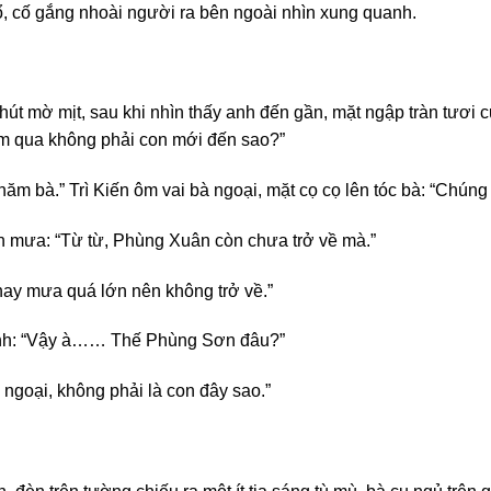
ổ, cố gắng nhoài người ra bên ngoài nhìn xung quanh.
hút mờ mịt, sau khi nhìn thấy anh đến gần, mặt ngập tràn tươi 
m qua không phải con mới đến sao?”
ăm bà.” Trì Kiến ôm vai bà ngoại, mặt cọ cọ lên tóc bà: “Chúng 
àn mưa: “Từ từ, Phùng Xuân còn chưa trở về mà.”
nay mưa quá lớn nên không trở về.”
 anh: “Vậy à…… Thế Phùng Sơn đâu?”
 ngoại, không phải là con đây sao.”