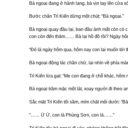
Bà ngoại đang ở hành lang, bà vịn tay lên cửa s
Bước chân Trì Kiến dừng một chút: “Bà ngoại.”
Bà ngoại quay đầu lại, ban đầu ánh mắt còn có c
con còn đến thăm…… Bà lại hồ đồ rồi? Ngày hô
“Đó là ngày hôm qua, hôm nay con lại muốn tới th
Bà ngoại động tác chần chừ, lại nhìn về phía m
Trì Kiến lừa gạt: “Mẹ con đang ở chỗ khác, hôm 
Bà ngoại trầm mặc một lát, xoay người đi theo
Sắc mặt Trì Kiến tối sầm, mím chặt môi dưới: “Bà
“…… Ừ Ừ, con là Phùng Sơn, con là……”