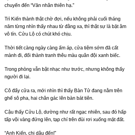
chuyến đến “Văn nhân thiên hạ.”
Trì Kiến thành thật chờ đợi, nếu không phải cuối tháng
năm từng nhìn thấy nhau từ đằng xa, thì thật sự là bặt âm
vô tín. Cửu Lộ có chút khó chịu.
Thời tiết càng ngày càng ấm áp, cửa tiệm sớm đã cất
mành đi, đổi thành tranh thêu màu quân đội xanh biếc.
Trong phòng vẫn bật nhạc như trước, nhưng không thấy
người đi lại.
Cô đẩy cửa ra, mới nhìn thì thấy Bàn Tử đang nằm trên
ghế sô pha, hai chân gác lên bàn bát tiên.
Cậu thấy Cửu Lộ, dường như rất ngạc nhiên, sau đó hấp
tấp vội vàng đứng lên, tạp chí trên đùi rơi xuống mặt đất.
“Anh Kiến, chị dâu đến!”