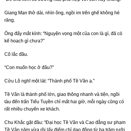
Giang Mạn thở dài, nhìn ông, ngồi im trên ghế không hé
răng.
Ông đẩy mắt kính: “Nguyện vọng một của con là gì, đã có
kế hoạch gì chưa?”
Cô lắc đầu.
“Con muốn học ở đâu?”
Cửu Lộ nghĩ một lát: “Thành phố Tề Vân ạ.”
Tề Vân là thành phố lớn, giao thông nhanh và tiện, ngồi
tàu đến trấn Tiểu Tuyền chỉ mất hai giờ, mỗi ngày cũng có
rất nhiều chuyến xe khách.
Chu Khắc gật đầu: “Đại học Tề Vân và Cao đẳng sư phạm
Tề Vân năm vừa rồi lấy điểm chỉ dao động từ ba trăm rưỡi