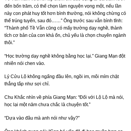
đến bốn trăm, có thể chọn làm nguyện vọng một, nếu lần
này con phát huy tốt hơn bình thường, nói không chừng có
thể trúng tuyển, sau đó……” Ông trước sau vẫn bình tĩnh:
“Thành phố Tề Vẫn cũng có mấy trường dạy nghề, thành
tích cơ bản của con khá ổn, chủ yếu là chọn chuyên ngành
thôi.”
“Học trường dạy nghề không bằng học lại.” Giang Mạn đột
nhiên nói chen vào.
Lý Cửu Lộ không ngẩng đầu lên, ngồi im, môi mím chặt
thẳng tắp như sợi chỉ.
Chu Khắc nhìn về phía Giang Mạn: “Đối với Lộ Lộ mà nói,
học lại một năm chưa chắc là chuyện tốt.”
“Dựa vào đâu mà anh nói như vậy?”