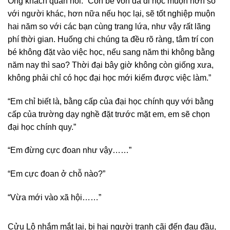
Ông khách quan nói: “Con bé vốn đã đi học muộn hơn so
với người khác, hơn nữa nếu học lại, sẽ tốt nghiệp muộn
hai năm so với các bạn cùng trang lứa, như vậy rất lãng
phí thời gian. Huống chi chúng ta đều rõ ràng, tâm trí con
bé không đặt vào việc học, nếu sang năm thi không bằng
năm nay thì sao? Thời đại bây giờ không còn giống xưa,
không phải chỉ có học đại học mới kiếm được việc làm.”
“Em chỉ biết là, bằng cấp của đại học chính quy với bằng
cấp của trường dạy nghề đặt trước mặt em, em sẽ chọn
đại học chính quy.”
“Em đừng cực đoan như vậy……”
“Em cực đoan ở chỗ nào?”
“Vừa mới vào xã hội……”
Cửu Lộ nhắm mắt lại, bị hai người tranh cãi đến đau đầu,