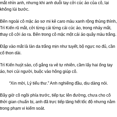
mắt nhìn anh, nhưng khi anh duỗi tay cởi cúc áo của cô, lại
không lùi bước.
Bên ngoài cô mặc áo sơ mi kẻ caro màu xanh rộng thùng thình,
Trì Kiến rũ mắt, cởi từng cái từng cái cúc áo, trong nháy mắt,
thay cô cởi áo ra. Bên trong cô mặc một cái áo quây màu trắng.
Đập vào mắt là làn da trắng mịn như tuyết, bộ ngực no đủ, cần
cổ thon dài.
Trì Kiến huýt sáo, cố gắng ra vẻ tự nhiên, cầm lấy hai ống tay
áo, hơi cúi người, buộc vào hông giúp cô.
“Xin mời, Lý tiểu thư.” Anh nghiêng đầu, dịu dàng nói.
Bây giờ cô ngồi phía trước, tiếp tục lên đường, chưa cho cô
thời gian chuẩn bị, anh đã trực tiếp tăng hết tốc độ nhưng nằm
trong phạm vi kiểm soát.