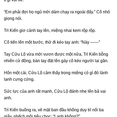
“Em phải đợi họ ngủ mới dám chạy ra ngoài đấy.” Cô nhỏ
giọng nói.
Trì Kiến giơ cánh tay lên, miệng nhai kem rộp rộp.
Cô tiến lên một bước, thử đi kéo tay anh: “Này ——”
Tay Cửu Lộ vừa mới vươn được một nửa, Trì Kiến bỗng
nhiên cử động, bàn tay đặt lên gáy cô kéo người lại gần.
Hôn một cái, Cửu Lộ cảm thấy trong miệng có gì đó lành
lạnh cưng cứng.
Sức lực của anh rất mạnh, Cửu Lộ đánh nhẹ lên bả vai
anh.
Trì Kiến buông ra, vẻ mặt ban đầu không duy trì nổi ba
giây, nhếch môi trêu chọc: “Lạnh không?”