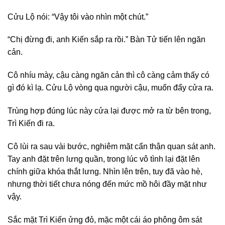
Cửu Lộ nói: “Vậy tôi vào nhìn một chút.”
“Chị đừng đi, anh Kiến sắp ra rồi.” Bàn Tử tiến lên ngăn
cản.
Cô nhíu mày, cậu càng ngăn cản thì cô càng cảm thấy có
gì đó kì lạ. Cửu Lộ vòng qua người cậu, muốn đẩy cửa ra.
Trùng hợp đúng lúc này cửa lại được mở ra từ bên trong,
Trì Kiến đi ra.
Cô lùi ra sau vài bước, nghiêm mặt cẩn thận quan sát anh.
Tay anh đặt trên lưng quần, trong lúc vô tình lại đặt lên
chính giữa khóa thắt lưng. Nhìn lên trên, tuy đã vào hè,
nhưng thời tiết chưa nóng đến mức mồ hôi đầy mặt như
vậy.
Sắc mặt Trì Kiến ửng đỏ, mặc một cái áo phông ôm sát