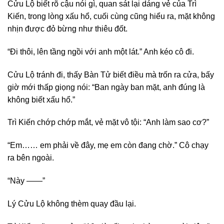
Cửu Lộ biết rõ cậu nói gì, quan sát lại dáng vẻ của Trì
Kiến, trong lòng xấu hổ, cuối cùng cũng hiểu ra, mặt không
nhịn được đỏ bừng như thiêu đốt.
“Đi thôi, lên tầng ngồi với anh một lát.” Anh kéo cô đi.
Cửu Lộ tránh đi, thấy Bàn Tử biết điều mà trốn ra cửa, bấy
giờ mới thấp giọng nói: “Ban ngày ban mặt, anh đúng là
không biết xấu hổ.”
Trì Kiến chớp chớp mắt, vẻ mặt vô tội: “Anh làm sao cơ?”
“Em…… em phải về đây, mẹ em còn đang chờ.” Cô chạy
ra bên ngoài.
“Này ——”
Lý Cửu Lộ không thèm quay đầu lại.