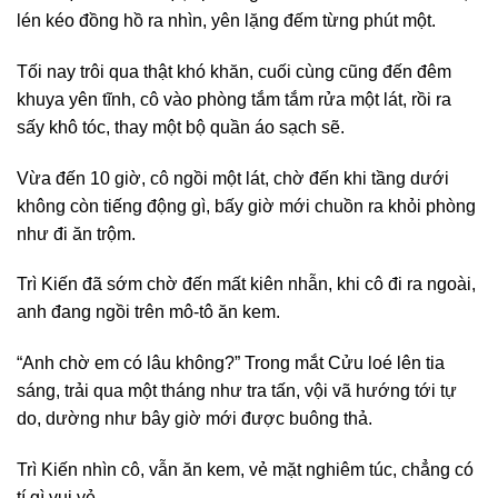
lén kéo đồng hồ ra nhìn, yên lặng đếm từng phút một.
Tối nay trôi qua thật khó khăn, cuối cùng cũng đến đêm
khuya yên tĩnh, cô vào phòng tắm tắm rửa một lát, rồi ra
sấy khô tóc, thay một bộ quần áo sạch sẽ.
Vừa đến 10 giờ, cô ngồi một lát, chờ đến khi tầng dưới
không còn tiếng động gì, bấy giờ mới chuồn ra khỏi phòng
như đi ăn trộm.
Trì Kiến đã sớm chờ đến mất kiên nhẫn, khi cô đi ra ngoài,
anh đang ngồi trên mô-tô ăn kem.
“Anh chờ em có lâu không?” Trong mắt Cửu loé lên tia
sáng, trải qua một tháng như tra tấn, vội vã hướng tới tự
do, dường như bây giờ mới được buông thả.
Trì Kiến nhìn cô, vẫn ăn kem, vẻ mặt nghiêm túc, chẳng có
tí gì vui vẻ.