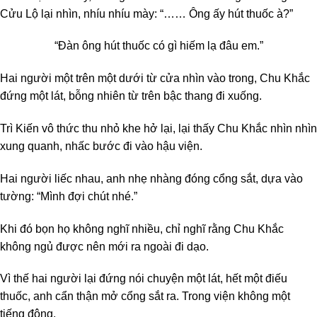
Cửu Lộ lại nhìn, nhíu nhíu mày: “…… Ông ấy hút thuốc à?”
“Đàn ông hút thuốc có gì hiếm lạ đâu em.”
Hai người một trên một dưới từ cửa nhìn vào trong, Chu Khắc
đứng một lát, bỗng nhiên từ trên bậc thang đi xuống.
Trì Kiến vô thức thu nhỏ khe hở lại, lại thấy Chu Khắc nhìn nhìn
xung quanh, nhấc bước đi vào hậu viện.
Hai người liếc nhau, anh nhẹ nhàng đóng cổng sắt, dựa vào
tường: “Mình đợi chút nhé.”
Khi đó bọn họ không nghĩ nhiều, chỉ nghĩ rằng Chu Khắc
không ngủ được nên mới ra ngoài đi dạo.
Vì thế hai người lại đứng nói chuyện một lát, hết một điếu
thuốc, anh cẩn thận mở cổng sắt ra. Trong viện không một
tiếng động.