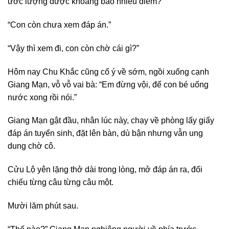
ước lượng được khoảng bao nhiêu điểm?”
“Con còn chưa xem đáp án.”
“Vậy thì xem đi, con còn chờ cái gì?”
Hôm nay Chu Khắc cũng cố ý về sớm, ngồi xuống cạnh
Giang Mạn, vỗ vỗ vai bà: “Em đừng vội, để con bé uống
nước xong rồi nói.”
Giang Mạn gật đầu, nhân lúc này, chạy về phòng lấy giấy
đáp án tuyển sinh, đặt lên bàn, dù bận nhưng vẫn ung
dung chờ cô.
Cửu Lộ yên lặng thở dài trong lòng, mở đáp án ra, đối
chiếu từng câu từng câu một.
Mười lăm phút sau.