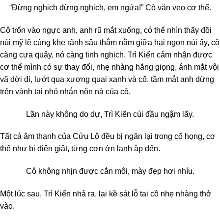
“Đừng nghịch đừng nghịch, em ngứa!” Cô vặn vẹo cơ thể.
Cô trốn vào ngực anh, anh rũ mắt xuống, có thể nhìn thấy đồi
núi mỹ lệ cùng khe rãnh sâu thẳm nằm giữa hai ngọn núi ấy, cô
càng cựa quậy, nó càng tinh nghịch. Trì Kiến cảm nhận được
cơ thể mình có sự thay đổi, nhẹ nhàng hắng giọng, ánh mắt vội
vã dời đi, lướt qua xương quai xanh và cổ, tầm mắt anh dừng
trên vành tai nhỏ nhắn nõn nà của cô.
Lần này không do dự, Trì Kiến cúi đầu ngậm lấy.
Tất cả âm thanh của Cửu Lộ đều bị ngăn lại trong cổ họng, cơ
thể như bị điện giật, từng cơn ớn lạnh ập đến.
Cô không nhịn được cắn môi, mày đẹp hơi nhíu.
Một lúc sau, Trì Kiến nhả ra, lại kề sát lỗ tai cô nhẹ nhàng thở
vào.