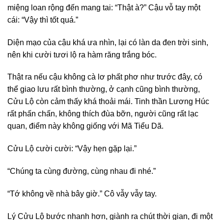
miệng loan rộng đến mang tai: “Thật à?” Cậu vỗ tay một
cái: “Vậy thì tốt quá.”
Diện mạo của cậu khá ưa nhìn, lại có làn da đen trời sinh,
nên khi cười tươi lộ ra hàm răng trắng bóc.
Thật ra nếu cậu không cà lơ phất phơ như trước đây, có
thể giao lưu rất bình thường, ở cạnh cũng bình thường,
Cửu Lộ còn cảm thấy khá thoải mái. Tinh thần Lương Húc
rất phấn chấn, không thích đùa bỡn, người cũng rất lạc
quan, điểm này không giống với Mã Tiểu Dã.
Cửu Lộ cười cười: “Vậy hẹn gặp lại.”
“Chúng ta cùng đường, cùng nhau đi nhé.”
“Tớ không về nhà bây giờ.” Cô vẫy vẫy tay.
Lý Cửu Lộ bước nhanh hơn, giành ra chút thời gian, đi một