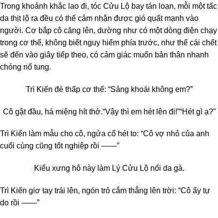
Trong khoảnh khắc lao đi, tóc Cửu Lộ bay tán loạn, mỗi một tấc
da thịt lộ ra đều có thể cảm nhận được gió quất mạnh vào
người. Cơ bắp cô căng lên, dường như có một dòng điện chạy
trong cơ thể, không biết nguy hiểm phía trước, như thể cái chết
sẽ đến vào giây tiếp theo, có cảm giác muốn bản thân nhanh
chóng nổ tung.
Trì Kiến đè thấp cơ thể: “Sảng khoái không em?”
Cô gật đầu, há miệng hít thở.
“Vậy thì em hét lên đi!”
“Hét gì ạ?”
Trì Kiến làm mẫu cho cô, ngửa cổ hét to: “Cô vợ nhỏ của anh
cuối cùng cũng tốt nghiệp rồi ——”
Kiểu xưng hô này làm Lý Cửu Lộ nổi da gà.
Trì Kiến giơ tay trái lên, ngón trỏ cắm thẳng lên trời: “Cô ấy tự
do rồi ——”