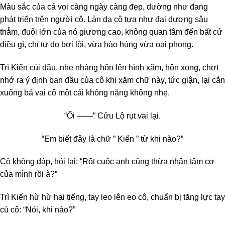
Màu sắc của cá voi càng ngày càng đẹp, dường như đang
phát triển trên người cô. Làn da cô tựa như đại dương sâu
thẳm, đuôi lớn của nó giương cao, không quan tâm đến bất cứ
điều gì, chỉ tự do bơi lội, vừa hào hùng vừa oai phong.
Trì Kiến cúi đầu, nhẹ nhàng hôn lên hình xăm, hôn xong, chợt
nhớ ra ý định ban đầu của cô khi xăm chữ này, tức giận, lại cắn
xuống bả vai cô một cái không nặng không nhẹ.
“Ối ——” Cửu Lộ rụt vai lại.
“Em biết đây là chữ ” Kiến ” từ khi nào?”
Cô không đáp, hỏi lại: “Rốt cuộc anh cũng thừa nhận tâm cơ
của mình rồi à?”
Trì Kiến hừ hừ hai tiếng, tay leo lên eo cô, chuẩn bị tăng lực tay
cù cô: “Nói, khi nào?”