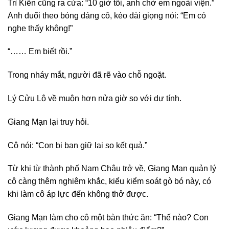
Trì Kiến cũng ra cửa: “10 giờ tối, anh chờ em ngoài viện.”
Anh đuổi theo bóng dáng cô, kéo dài giọng nói: “Em có
nghe thấy không!”
“…… Em biết rồi.”
Trong nháy mắt, người đã rẽ vào chỗ ngoặt.
Lý Cửu Lộ về muộn hơn nửa giờ so với dự tính.
Giang Mạn lại truy hỏi.
Cô nói: “Con bị bạn giữ lại so kết quả.”
Từ khi từ thành phố Nam Châu trở về, Giang Mạn quản lý
cô càng thêm nghiêm khắc, kiểu kiểm soát gò bó này, có
khi làm cô áp lực đến không thở được.
Giang Mạn làm cho cô một bàn thức ăn: “Thế nào? Con