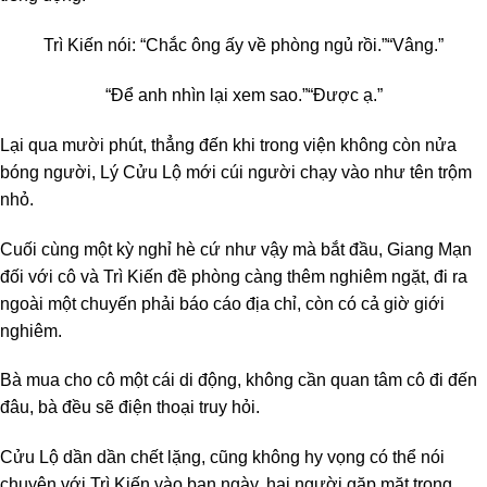
Trì Kiến nói: “Chắc ông ấy về phòng ngủ rồi.”
“Vâng.”
“Để anh nhìn lại xem sao.”
“Được ạ.”
Lại qua mười phút, thẳng đến khi trong viện không còn nửa
bóng người, Lý Cửu Lộ mới cúi người chạy vào như tên trộm
nhỏ.
Cuối cùng một kỳ nghỉ hè cứ như vậy mà bắt đầu, Giang Mạn
đối với cô và Trì Kiến đề phòng càng thêm nghiêm ngặt, đi ra
ngoài một chuyến phải báo cáo địa chỉ, còn có cả giờ giới
nghiêm.
Bà mua cho cô một cái di động, không cần quan tâm cô đi đến
đâu, bà đều sẽ điện thoại truy hỏi.
Cửu Lộ dần dần chết lặng, cũng không hy vọng có thể nói
chuyện với Trì Kiến vào ban ngày, hai người gặp mặt trong