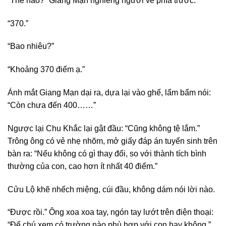
“Thế nào?” Giang Mạn nghiêng người về phía trước.
“370.”
“Bao nhiêu?”
“Khoảng 370 điểm ạ.”
Ánh mắt Giang Mạn dại ra, dựa lại vào ghế, lẩm bẩm nói:
“Còn chưa đến 400……”
Ngược lại Chu Khắc lại gật đầu: “Cũng không tệ lắm.”
Trông ông có vẻ nhẹ nhõm, mở giấy đáp án tuyển sinh trên
bàn ra: “Nếu không có gì thay đổi, so với thành tích bình
thường của con, cao hơn ít nhất 40 điểm.”
Cửu Lộ khẽ nhếch miệng, cúi đầu, không dám nói lời nào.
“Được rồi.” Ông xoa xoa tay, ngón tay lướt trên điện thoại:
“Để chú xem có trường nào phù hợp với con hay không.”