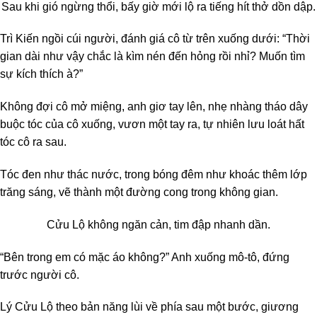
Sau khi gió ngừng thổi, bấy giờ mới lộ ra tiếng hít thở dồn dập.
Trì Kiến ngồi cúi người, đánh giá cô từ trên xuống dưới: “Thời
gian dài như vậy chắc là kìm nén đến hỏng rồi nhỉ? Muốn tìm
sự kích thích à?”
Không đợi cô mở miệng, anh giơ tay lên, nhẹ nhàng tháo dây
buộc tóc của cô xuống, vươn một tay ra, tự nhiên lưu loát hất
tóc cô ra sau.
Tóc đen như thác nước, trong bóng đêm như khoác thêm lớp
trăng sáng, vẽ thành một đường cong trong không gian.
Cửu Lộ không ngăn cản, tim đập nhanh dần.
“Bên trong em có mặc áo không?” Anh xuống mô-tô, đứng
trước người cô.
Lý Cửu Lộ theo bản năng lùi về phía sau một bước, giương