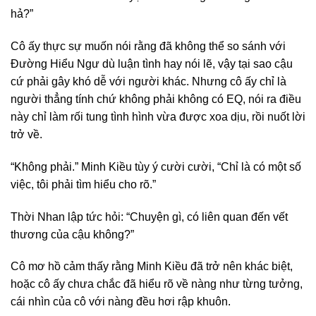
hả?”
Cô ấy thực sự muốn nói rằng đã không thể so sánh với
Đường Hiểu Ngư dù luận tình hay nói lẽ, vậy tại sao cậu
cứ phải gây khó dễ với người khác. Nhưng cô ấy chỉ là
người thẳng tính chứ không phải không có EQ, nói ra điều
này chỉ làm rối tung tình hình vừa được xoa dịu, rồi nuốt lời
trở về.
“Không phải.” Minh Kiều tùy ý cười cười, “Chỉ là có một số
việc, tôi phải tìm hiểu cho rõ.”
Thời Nhan lập tức hỏi: “Chuyện gì, có liên quan đến vết
thương của cậu không?”
Cô mơ hồ cảm thấy rằng Minh Kiều đã trở nên khác biệt,
hoặc cô ấy chưa chắc đã hiểu rõ về nàng như từng tưởng,
cái nhìn của cô với nàng đều hơi rập khuôn.