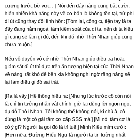
cương trước bờ vực…] Nói đến đây nàng cũng bật cười,
hiển nhiên khả năng này về cơ bản là không tồn tại, trừ phi
dì út cũng thay đổi linh hồn: [Tóm lại, công cụ tiện tay là ta
đây đang nằm ngoài tầm kiểm soát của dì ta, nên dì ta kiểu
gì cũng sẽ làm gì đó, đến khi đó nhờ Thời Nhan giúp cũng
chưa muộn.]
Nếu vô duyên vô cớ nhờ Thời Nhan giúp điều tra hoặc
giám sát dì út thì dựa trên ấn tượng hiện tại của Thời Nhan
về nàng, rất khó để bên kia không nghi ngờ rằng nàng sẽ
lại làm điều gì đó sai trái.
[Ra là vậy.] Hệ thống hiểu ra: [Nhưng lúc trước cô còn nói
là chỉ tin tưởng nhân vật chính, giờ lại dùng lời ngon ngọt
dụ dỗ Thời Nhan. Tôi không thể không nói, kí chủ à, cô
đúng là một cô gái tâm cơ cấp SSS mà.] [Mi nói tâm cơ là
có ý gì? Người ta gọi đó là trí tuệ.] Minh Kiều mỉm cười:
[Hơn nữa, Đường Hiểu Ngư là người ta tin tưởng nhất.