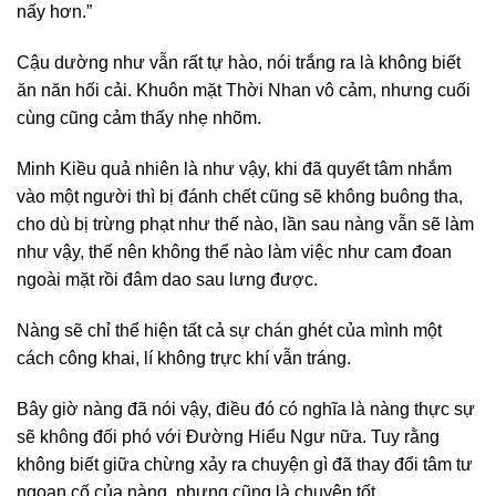
nấy hơn.”
Cậu dường như vẫn rất tự hào, nói trắng ra là không biết
ăn năn hối cải. Khuôn mặt Thời Nhan vô cảm, nhưng cuối
cùng cũng cảm thấy nhẹ nhõm.
Minh Kiều quả nhiên là như vậy, khi đã quyết tâm nhắm
vào một người thì bị đánh chết cũng sẽ không buông tha,
cho dù bị trừng phạt như thế nào, lần sau nàng vẫn sẽ làm
như vậy, thế nên không thể nào làm việc như cam đoan
ngoài mặt rồi đâm dao sau lưng được.
Nàng sẽ chỉ thể hiện tất cả sự chán ghét của mình một
cách công khai, lí không trực khí vẫn tráng.
Bây giờ nàng đã nói vậy, điều đó có nghĩa là nàng thực sự
sẽ không đối phó với Đường Hiểu Ngư nữa. Tuy rằng
không biết giữa chừng xảy ra chuyện gì đã thay đổi tâm tư
ngoan cố của nàng, nhưng cũng là chuyện tốt.