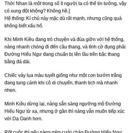
Thời Nhan là một trong số ít người ta có thể tin tưởng, vậy
có xung đột không? Không hề.]
Hệ thống: Kí chủ này mặc dù rất mạnh, nhưng cũng quá
không biết xấu hổ.
Khi Minh Kiều đang trò chuyện và đùa giỡn với hệ thống,
nàng nhanh chóng đi đến cầu thang, và tình cờ đụng phải
Đường Hiểu Ngư đang chuẩn bị lên lầu trên bậc thang
bằng đá dài.
Chiếc váy lụa màu tuyết giống như một con bướm trắng
đang tung cánh khi cô di chuyển, thanh lịch mà nhanh
nhẹn.
Minh Kiều dừng lại, nàng sẵn sàng ngưỡng mộ Đường
Hiểu Ngư từ xa, nhưng ở gần thì nàng vẫn muốn tiếp xúc
với Dạ Oanh hơn.
Rốt cuộc thì nếu nàng mỉm cười chào Đường Hiểu Ngư,