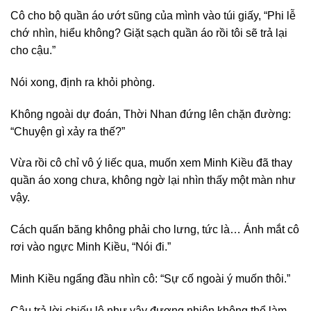
Cô cho bộ quần áo ướt sũng của mình vào túi giấy, “Phi lễ
chớ nhìn, hiểu không? Giặt sạch quần áo rồi tôi sẽ trả lại
cho cậu.”
Nói xong, định ra khỏi phòng.
Không ngoài dự đoán, Thời Nhan đứng lên chặn đường:
“Chuyện gì xảy ra thế?”
Vừa rồi cô chỉ vô ý liếc qua, muốn xem Minh Kiều đã thay
quần áo xong chưa, không ngờ lại nhìn thấy một màn như
vậy.
Cách quấn băng không phải cho lưng, tức là… Ánh mắt cô
rơi vào ngực Minh Kiều, “Nói đi.”
Minh Kiều ngẩng đầu nhìn cô: “Sự cố ngoài ý muốn thôi.”
Câu trả lời chiếu lệ như vậy đương nhiên không thể làm