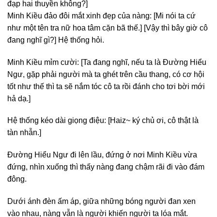
đạp hai thuyền không?]
Minh Kiều đảo đôi mắt xinh đẹp của nàng: [Mi nói ta cứ
như một tên tra nữ hoa tâm cặn bã thế.] [Vậy thì bây giờ cô
đang nghĩ gì?] Hệ thống hỏi.
Minh Kiều mỉm cười: [Ta đang nghĩ, nếu ta là Đường Hiểu
Ngư, gặp phải người mà ta ghét trên cầu thang, có cơ hội
tốt như thế thì ta sẽ nắm tóc cô ta rồi đánh cho tơi bời mới
hả dạ.]
Hệ thống kéo dài giọng điệu: [Haiz~ ký chủ ơi, cô thật là
tàn nhẫn.]
Đường Hiểu Ngư đi lên lầu, đứng ở nơi Minh Kiều vừa
đứng, nhìn xuống thì thấy nàng đang chậm rãi đi vào đám
đông.
Dưới ánh đèn ấm áp, giữa những bóng người đan xen
vào nhau, nàng vẫn là người khiến người ta lóa mắt.