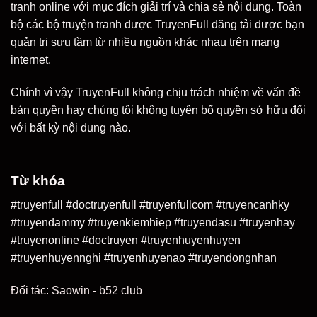
tranh online với mục đích giải trí và chia sẻ nội dung. Toàn
bộ các bộ truyện tranh được TruyenFull đăng tải được bạn
quản trị sưu tầm từ nhiều nguồn khác nhau trên mạng
internet.
Chính vì vậy TruyenFull không chịu trách nhiệm về vấn đề
bản quyền hay chúng tôi không tuyên bố quyền sở hữu đối
với bất kỳ nội dung nào.
Từ khóa
#truyenfull #doctruyenfull #truyenfullcom #truyencanhky
#truyendammy #truyenkiemhiep #truyendasu #truyenhay
#truyenonline #doctruyen #truyenhuyenhuyen
#truyenhuyennghi #truyenhuyenao #truyendongnhan
Đối tác:
Saowin
-
b52 club