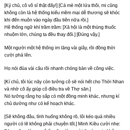
[Ký chủ, cô vô sỉ thật đấy!] [Cá mè một lứa thôi, mi cũng
không còn là hệ thống kiểu mềm mại dễ thương sẽ khóc
khi đến muộn vào ngày đầu tiên nữa rồi.]
Hệ thống ngữ khí trầm trầm: [Xã hội là một thùng thuốc
nhuộm lớn, chúng ta đều thay đổi.] [Đúng vậy.]
Một người một hệ thống im lặng vài giây, rồi đồng thời
cười phá lên.
Họ nói đùa vài câu rồi nhanh chóng bàn về công việc.
[Kí chủ, tôi lúc nãy còn tưởng cô sẽ nói hết cho Thời Nhan
và nhờ cô ấy giúp cô điều tra về Thợ săn.]
Nó tưởng rằng họ sắp có một đồng minh khác, nhưng kí
chủ dường như có kế hoạch khác.
[Sẽ không đâu, tình huống không rõ, lôi kéo quá nhiều
người có lẽ không phải chuyện tốt.] Minh Kiều cười nhẹ: