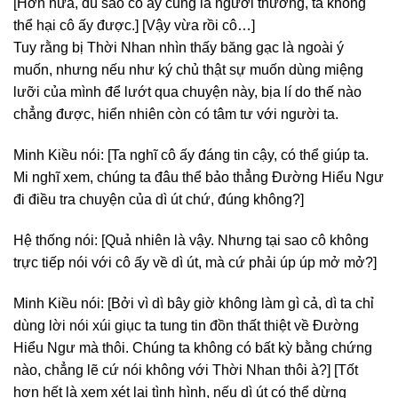
[Hơn nữa, dù sao cô ấy cũng là người thường, ta không
thể hại cô ấy được.] [Vậy vừa rồi cô…]
Tuy rằng bị Thời Nhan nhìn thấy băng gạc là ngoài ý
muốn, nhưng nếu như ký chủ thật sự muốn dùng miệng
lưỡi của mình để lướt qua chuyện này, bịa lí do thế nào
chẳng được, hiển nhiên còn có tâm tư với người ta.
Minh Kiều nói: [Ta nghĩ cô ấy đáng tin cậy, có thể giúp ta.
Mi nghĩ xem, chúng ta đâu thể bảo thẳng Đường Hiểu Ngư
đi điều tra chuyện của dì út chứ, đúng không?]
Hệ thống nói: [Quả nhiên là vậy. Nhưng tại sao cô không
trực tiếp nói với cô ấy về dì út, mà cứ phải úp úp mở mở?]
Minh Kiều nói: [Bởi vì dì bây giờ không làm gì cả, dì ta chỉ
dùng lời nói xúi giục ta tung tin đồn thất thiệt về Đường
Hiểu Ngư mà thôi. Chúng ta không có bất kỳ bằng chứng
nào, chẳng lẽ cứ nói không với Thời Nhan thôi à?] [Tốt
hơn hết là xem xét lại tình hình, nếu dì út có thể dừng