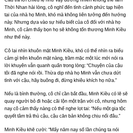
Thời Nhan hài lòng, cô nghĩ đến tình cảnh phức tạp hiện
tại của nhà họ Minh, khó mà không liên tưởng đến hướng
này. Nhưng dựa vào sự hiểu biết của cô đối với nhà họ
Minh, cô cảm thấy bọn họ sẽ không tổn thương Minh Kiều
như thế này.
Cô lại nhìn khuôn mặt Minh Kiều, khó có thể nhìn ra biểu
cảm gì trên khuôn mặt nàng, trầm mặc một lúc mới nói ra
lời khuyên vẫn quanh quẩn trong lòng: “Chuyện của cậu
tôi đã nghe nói rồi. Thừa dịp nhà họ Minh vẫn chưa dứt
tình với cậu, hãy buông đi, đừng khiêu khích họ nữa.”
Nếu là bình thường, cô chỉ cần bắt đầu, Minh Kiều có lẽ sẽ
quay người bỏ đi hoặc cãi lộn một trận với cô, nhưng hôm
nay cô cảm thấy nàng có thể nghe lọt tai: “Nếu một gia tộc
quyết tâm trả thù cậu, cậu căn bản không chịu nổi đâu.”
Minh Kiều khẽ cười: “Mấy năm nay số lần chúng ta nói