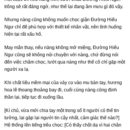
trông sẽ rất đáng ngờ, như thể lại đang âm mưu gì đó vậy.
Nhưng nàng cũng không muốn chọc giận Đường Hiểu
Ngư chỉ để phù hợp với thiết kế nhân vật, nên tình huống
hiện tại rất xấu hổ.
May mắn thay, nếu nàng không mở miệng, Đường Hiểu
Ngư cũng sẽ không nói chuyện với nàng, chứ đừng nói
đến việc châm chọc, lướt qua nàng như thể cô chỉ gặp một
người xa lạ.
Khi chất liệu mềm mại của váy cọ vào mu bàn tay, hương
hoa lê thoang thoảng bay đi, cuối cùng nàng cũng định
thần lại, tiếp tục đi xuống lầu.
[Kí chủ, vừa mới chia tay một trong số ít người có thể tin
tưởng, lại gặp lại người tin cậy nhất, cảm giác thế nào?]
Hệ thống lên tiếng trêu chọc: [Có thấy chột dạ vì hai chân