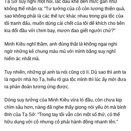
Tạ Sở suy nghĩ một hồi, lắc đầu khẽ đến mức gần như
không thể nhận ra: “Tư tưởng của cô còn lương thiện quá,
sao không phải là các thế lực khác nhau trong gia tộc của
tôi tranh đấu, muốn dùng cái chết của tôi để khích cho bên
kia đối đầu với chim bay, mượn đao giết người chứ?”
Minh Kiều nghĩ thầm, anh đúng thật là không ngại nghi
ngờ những kẻ chung máu mủ với mình bằng suy nghĩ
hiểm ác nhất mà.
Tuy nhiên, những gì anh ta nói cũng có lí. Dù sao thì anh ta
là người nhà họ Tạ, hiểu rõ gia tộc mình thì lúc ấy mới đưa
ra phán đoán tương ứng được.
Dòng suy tưởng của Minh Kiều vừa ló đầu, còn chưa kịp
chìm sâu hơn, nàng đã nghe thấy giọng nói yếu ớt mà bình
tĩnh của Tạ Sở: “Trong tay tôi vẫn còn một số thứ, có thể
hữu dụng với cô nhưng cô phải hành động nhanh lên.”