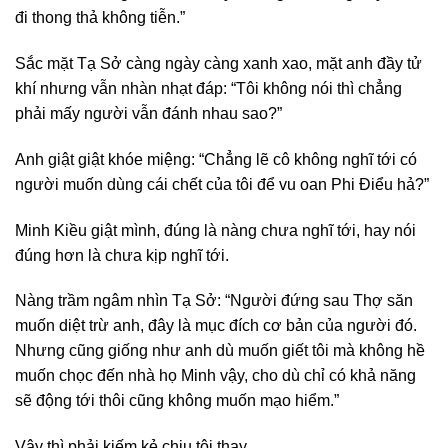
đi thong thả không tiễn.”
Sắc mặt Tạ Sở càng ngày càng xanh xao, mặt anh đầy tử
khí nhưng vẫn nhàn nhạt đáp: “Tôi không nói thì chẳng
phải mấy người vẫn đánh nhau sao?”
Anh giật giật khóe miệng: “Chẳng lẽ cô không nghĩ tới có
người muốn dùng cái chết của tôi để vu oan Phi Điểu hả?”
Minh Kiều giật mình, đúng là nàng chưa nghĩ tới, hay nói
đúng hơn là chưa kịp nghĩ tới.
Nàng trầm ngâm nhìn Tạ Sở: “Người đứng sau Thợ săn
muốn diệt trừ anh, đây là mục đích cơ bản của người đó.
Nhưng cũng giống như anh dù muốn giết tôi mà không hề
muốn chọc đến nhà họ Minh vậy, cho dù chỉ có khả năng
sẽ động tới thôi cũng không muốn mạo hiểm.”
Vậy thì phải kiếm kẻ chịu tội thay.