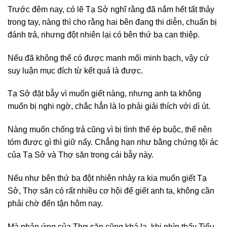
Trước đêm nay, có lẽ Tạ Sở nghĩ rằng đã nắm hết tất thảy
trong tay, nàng thì cho rằng hai bên đang thi diễn, chuẩn bị
đánh trả, nhưng đột nhiên lại có bên thứ ba can thiệp.
Nếu đã không thể có được manh mối minh bạch, vậy cứ
suy luận mục đích từ kết quả là được.
Tạ Sở đặt bẫy vì muốn giết nàng, nhưng anh ta không
muốn bị nghi ngờ, chắc hẳn là lo phải giải thích với dì út.
Nàng muốn chống trả cũng vì bị tình thế ép buộc, thế nên
tóm được gì thì giữ nấy. Chẳng hạn như bằng chứng tội ác
của Tạ Sở và Thợ săn trong cái bẫy này.
Nếu như bên thứ ba đột nhiên nhảy ra kia muốn giết Tạ
Sở, Thợ săn có rất nhiều cơ hội để giết anh ta, không cần
phải chờ đến tận hôm nay.
Mà phản ứng của Thợ săn cũng khá lạ, khi nhìn thấy Tiểu