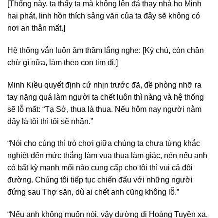
[Thống này, ta thấy ta mà không lên đá thay nhà họ Minh
hai phát, linh hồn thích sảng văn của ta đây sẽ không có
nơi an thân mất.]
Hệ thống vẫn luôn âm thầm lắng nghe: [Ký chủ, còn chần
chừ gì nữa, làm theo con tim đi.]
Minh Kiều quyết định cứ nhịn trước đã, đề phòng nhỡ ra
tay nặng quá làm người ta chết luôn thì nàng và hệ thống
sẽ lỗ mất: “Tạ Sở, thua là thua. Nếu hôm nay người nằm
đây là tôi thì tôi sẽ nhận.”
“Nói cho cùng thì trò chơi giữa chúng ta chưa từng khắc
nghiệt đến mức thắng làm vua thua làm giặc, nên nếu anh
có bất kỳ manh mối nào cung cấp cho tôi thì vui cả đôi
đường. Chúng tôi tiếp tục chiến đấu với những người
đứng sau Thợ săn, dù ai chết anh cũng không lỗ.”
“Nếu anh không muốn nói, vậy đường đi Hoàng Tuyền xa,