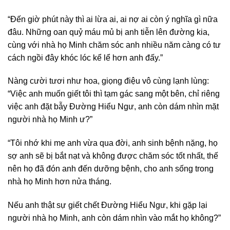
“Đến giờ phút này thì ai lừa ai, ai nợ ai còn ý nghĩa gì nữa
đâu. Những oan quỷ máu mủ bị anh tiễn lên đường kia,
cùng với nhà họ Minh chăm sóc anh nhiều năm càng có tư
cách ngồi đây khóc lóc kể lể hơn anh đấy.”
Nàng cười tươi như hoa, giọng điệu vô cùng lạnh lùng:
“Việc anh muốn giết tôi thì tạm gác sang một bên, chỉ riêng
việc anh đặt bẫy Đường Hiểu Ngư, anh còn dám nhìn mặt
người nhà họ Minh ư?”
“Tôi nhớ khi mẹ anh vừa qua đời, anh sinh bệnh nặng, họ
sợ anh sẽ bị bắt nạt và không được chăm sóc tốt nhất, thế
nên họ đã đón anh đến dưỡng bệnh, cho anh sống trong
nhà họ Minh hơn nửa tháng.
Nếu anh thật sự giết chết Đường Hiểu Ngư, khi gặp lại
người nhà họ Minh, anh còn dám nhìn vào mắt họ không?”