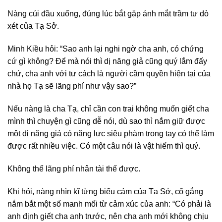
Nàng cúi đầu xuống, đúng lúc bắt gặp ánh mắt trầm tư dò
xét của Tạ Sở.
Minh Kiều hỏi: “Sao anh lại nghi ngờ cha anh, có chứng
cứ gì không? Để mà nói thì dị năng giả cũng quý lắm đấy
chứ, cha anh với tư cách là người cầm quyền hiện tại của
nhà họ Tạ sẽ lãng phí như vậy sao?”
Nếu nàng là cha Tạ, chỉ cần con trai không muốn giết cha
mình thì chuyện gì cũng dễ nói, dù sao thì nắm giữ được
một dị năng giả có năng lực siêu phàm trong tay có thể làm
được rất nhiều việc. Có một câu nói là vật hiếm thì quý.
Không thể lãng phí nhân tài thế được.
Khi hỏi, nàng nhìn kĩ từng biểu cảm của Tạ Sở, cố gắng
nắm bắt một số manh mối từ cảm xúc của anh: “Có phải là
anh định giết cha anh trước, nên cha anh mới không chịu