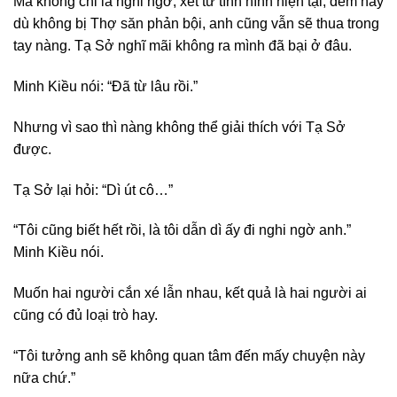
Mà không chỉ là nghi ngờ, xét từ tình hình hiện tại, đêm nay
dù không bị Thợ săn phản bội, anh cũng vẫn sẽ thua trong
tay nàng. Tạ Sở nghĩ mãi không ra mình đã bại ở đâu.
Minh Kiều nói: “Đã từ lâu rồi.”
Nhưng vì sao thì nàng không thể giải thích với Tạ Sở
được.
Tạ Sở lại hỏi: “Dì út cô…”
“Tôi cũng biết hết rồi, là tôi dẫn dì ấy đi nghi ngờ anh.”
Minh Kiều nói.
Muốn hai người cắn xé lẫn nhau, kết quả là hai người ai
cũng có đủ loại trò hay.
“Tôi tưởng anh sẽ không quan tâm đến mấy chuyện này
nữa chứ.”