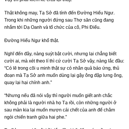
Thật không may, Tạ Sở đã tính đến Đường Hiểu Ngư.
Trong khi những người đứng sau Thợ săn cũng đang
nhắm tới Dạ Oanh và tổ chức của cô, Phi Điểu.
Đường Hiểu Ngư khổ thật.
Nghĩ đến đây, nàng suýt bật cười, nhưng lại chẳng biết
cười ai, mà xét theo lí thì cứ cười Tạ Sở vậy, nàng lắc đầu:
“Có lẽ trong cõi u minh thật sự có nhân quả báo ứng, thủ
đoạn mà Tạ Sở anh muốn dùng lại gậy ông đập lưng ông,
quay lại hại chính anh.”
“Nhưng nếu đã nói vậy thì người muốn giết anh chắc
không phải là người nhà họ Tạ rồi, còn những người ở
sau màn kia lại muốn mượn cái chết của anh để châm
ngòi chiến tranh giữa hai phe.”