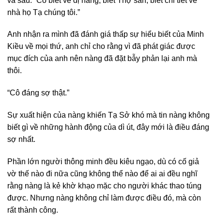
và sâu: “Cô biết về dị năng, biết Thợ săn, biết chi tiết về
nhà họ Tạ chúng tôi.”
Anh nhận ra mình đã đánh giá thấp sự hiểu biết của Minh
Kiều về mọi thứ, anh chỉ cho rằng vì đã phát giác được
mục đích của anh nên nàng đã đặt bẫy phản lại anh mà
thôi.
“Cô đáng sợ thật.”
Sự xuất hiện của nàng khiến Tạ Sở khó mà tin nàng không
biết gì về những hành động của dì út, đây mới là điều đáng
sợ nhất.
Phần lớn người thông minh đều kiêu ngạo, dù có cố giả
vờ thế nào đi nữa cũng không thể nào để ai ai đều nghĩ
rằng nàng là kẻ khờ khạo mặc cho người khác thao túng
được. Nhưng nàng không chỉ làm được điều đó, mà còn
rất thành công.