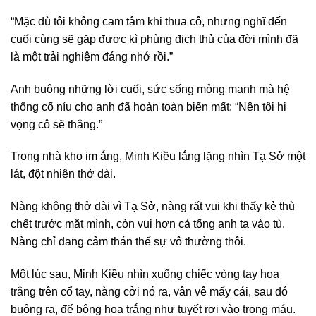
“Mặc dù tôi không cam tâm khi thua cô, nhưng nghĩ đến
cuối cùng sẽ gặp được kì phùng địch thủ của đời mình đã
là một trải nghiệm đáng nhớ rồi.”
Anh buông những lời cuối, sức sống mỏng manh mà hệ
thống cố níu cho anh đã hoàn toàn biến mất: “Nên tôi hi
vọng cô sẽ thắng.”
Trong nhà kho im ắng, Minh Kiều lẳng lặng nhìn Tạ Sở một
lát, đột nhiên thở dài.
Nàng không thở dài vì Tạ Sở, nàng rất vui khi thấy kẻ thù
chết trước mặt mình, còn vui hơn cả tống anh ta vào tù.
Nàng chỉ đang cảm thán thế sự vô thường thôi.
Một lúc sau, Minh Kiều nhìn xuống chiếc vòng tay hoa
trắng trên cổ tay, nàng cởi nó ra, vân vê mấy cái, sau đó
buông ra, để bông hoa trắng như tuyết rơi vào trong máu.