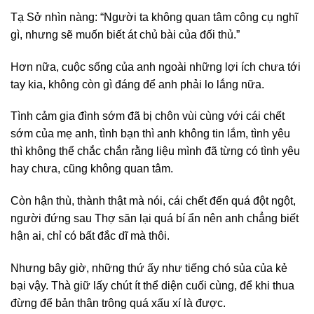
Tạ Sở nhìn nàng: “Người ta không quan tâm công cụ nghĩ
gì, nhưng sẽ muốn biết át chủ bài của đối thủ.”
Hơn nữa, cuộc sống của anh ngoài những lợi ích chưa tới
tay kia, không còn gì đáng để anh phải lo lắng nữa.
Tình cảm gia đình sớm đã bị chôn vùi cùng với cái chết
sớm của mẹ anh, tình bạn thì anh không tin lắm, tình yêu
thì không thể chắc chắn rằng liệu mình đã từng có tình yêu
hay chưa, cũng không quan tâm.
Còn hận thù, thành thật mà nói, cái chết đến quá đột ngột,
người đứng sau Thợ săn lại quá bí ẩn nên anh chẳng biết
hận ai, chỉ có bất đắc dĩ mà thôi.
Nhưng bây giờ, những thứ ấy như tiếng chó sủa của kẻ
bại vậy. Thà giữ lấy chút ít thể diện cuối cùng, để khi thua
đừng để bản thân trông quá xấu xí là được.