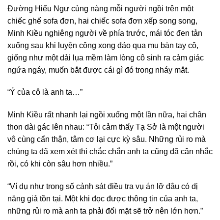
Đường Hiểu Ngư cùng nàng mỗi người ngồi trên một
chiếc ghế sofa đơn, hai chiếc sofa đơn xếp song song,
Minh Kiều nghiêng người về phía trước, mái tóc đen tản
xuống sau khi luyện công xong đảo qua mu bàn tay cô,
giống như một dải lụa mềm làm lòng cô sinh ra cảm giác
ngứa ngáy, muốn bắt được cái gì đó trong nháy mắt.
“Ý của cô là anh ta…”
Minh Kiều rất nhanh lại ngồi xuống một lần nữa, hai chân
thon dài gác lên nhau: “Tôi cảm thấy Tạ Sở là một người
vô cùng cẩn thận, tâm cơ lại cực kỳ sâu. Những rủi ro mà
chúng ta đã xem xét thì chắc chắn anh ta cũng đã cân nhắc
rồi, có khi còn sâu hơn nhiều.”
“Ví dụ như trong số cảnh sát điều tra vụ án lỡ đâu có dị
năng giả tồn tại. Một khi đọc được thông tin của anh ta,
những rủi ro mà anh ta phải đối mặt sẽ trở nên lớn hơn.”