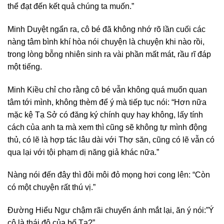
thể đạt đến kết quả chúng ta muốn.”
Minh Duyệt ngẩn ra, cô bé đã không nhớ rõ lần cuối các
nàng tâm bình khí hòa nói chuyện là chuyện khi nào rồi,
trong lòng bỗng nhiên sinh ra vài phần mất mát, rầu rĩ đáp
một tiếng.
Minh Kiều chỉ cho rằng cô bé vẫn không quá muốn quan
tâm tới mình, không thèm để ý mà tiếp tục nói: “Hơn nữa
mặc kệ Tạ Sở có đăng ký chính quy hay không, lấy tính
cách của anh ta mà xem thì cũng sẽ không tự mình động
thủ, có lẽ là hợp tác lâu dài với Thợ săn, cũng có lẽ vẫn có
qua lại với tội phạm dị năng giả khác nữa.”
Nàng nói đến đây thì đôi môi đỏ mọng hơi cong lên: “Còn
có một chuyện rất thú vị.”
Đường Hiểu Ngư chậm rãi chuyển ánh mắt lại, ăn ý nói:”Ý
cô là thái độ của bố Tạ?”