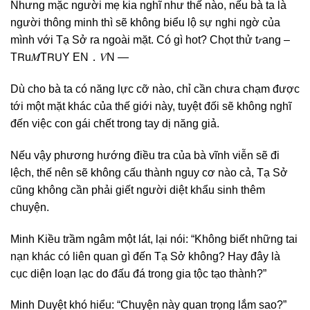
Nhưng mặc người mẹ kia nghĩ như thế nào, nếu bà ta là
người thông minh thì sẽ không biểu lộ sự nghi ngờ của
mình với Tạ Sở ra ngoài mặt. Có‎ gì‎ hot?‎ Chọt‎ thử‎ t𝑟ang‎ –‎
T𝖱u𝑀T𝖱𝖴Y‎ EN．𝑉N‎ —
Dù cho bà ta có năng lực cỡ nào, chỉ cần chưa chạm được
tới một mặt khác của thế giới này, tuyệt đối sẽ không nghĩ
đến việc con gái chết trong tay dị năng giả.
Nếu vậy phương hướng điều tra của bà vĩnh viễn sẽ đi
lệch, thế nên sẽ không cấu thành nguy cơ nào cả, Tạ Sở
cũng không cần phải giết người diệt khẩu sinh thêm
chuyện.
Minh Kiều trầm ngâm một lát, lại nói: “Không biết những tai
nạn khác có liên quan gì đến Tạ Sở không? Hay đây là
cục diện loạn lạc do đấu đá trong gia tộc tạo thành?”
Minh Duyệt khó hiểu: “Chuyện này quan trọng lắm sao?”