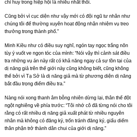
chỉ huy trong hiệp hội là nhiều nhất thôi.
Cũng bởi vì cục diện như vậy mới có đội ngũ tư nhân như
chúng tôi để thường xuyên hoạt động nhận nhiệm vụ treo
thưởng trong thành phố.”
Minh Kiều như có điều suy nghĩ, ngón tay ngọc trắng nõn
tùy ý vuốt ve ngọn tóc của mình: “Nói vậy thì cảnh sát điều
tra những vụ án này rất có khả năng ngay cả sự tồn tại của
dị năng giả trên thế giới này cũng không biết, cũng không
thể bởi vì Tạ Sở là dị năng giả mà từ phương diện dị năng
bắt đầu trọng điểm điều tra.”
Nàng nói xong thanh âm bỗng nhiên dừng lại, thân thể đột
ngột nghiêng về phía trước: “Tôi nhớ cô đã từng nói cho tôi
rằng có rất nhiều dị năng giả xuất phát từ nhiều nguyên
nhân mà không có đăng ký, trốn tránh đăng ký, giấu diếm
thân phận trở thành dân chui của giới dị năng.”