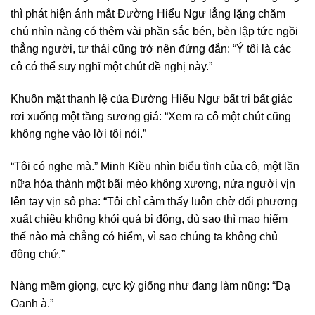
thì phát hiện ánh mắt Đường Hiểu Ngư lẳng lặng chăm
chú nhìn nàng có thêm vài phần sắc bén, bèn lập tức ngồi
thẳng người, tư thái cũng trở nên đứng đắn: “Ý tôi là các
cô có thể suy nghĩ một chút đề nghị này.”
Khuôn mặt thanh lệ của Đường Hiểu Ngư bất tri bất giác
rơi xuống một tầng sương giá: “Xem ra cô một chút cũng
không nghe vào lời tôi nói.”
“Tôi có nghe mà.” Minh Kiều nhìn biểu tình của cô, một lần
nữa hóa thành một bãi mèo không xương, nửa người vịn
lên tay vịn sô pha: “Tôi chỉ cảm thấy luôn chờ đối phương
xuất chiêu không khỏi quá bị động, dù sao thì mạo hiểm
thế nào mà chẳng có hiểm, vì sao chúng ta không chủ
động chứ.”
Nàng mềm giọng, cực kỳ giống như đang làm nũng: “Dạ
Oanh à.”