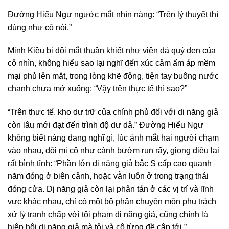
Đường Hiểu Ngư ngước mắt nhìn nàng: “Trên lý thuyết thì
đúng như cô nói.”
Minh Kiều bị đôi mắt thuần khiết như viên đá quý đen của
cô nhìn, không hiểu sao lại nghĩ đến xúc cảm ấm áp mềm
mại phủ lên mắt, trong lòng khẽ động, tiện tay buông nước
chanh chưa mở xuống: “Vậy trên thực tế thì sao?”
“Trên thực tế, kho dự trữ của chính phủ đối với dị năng giả
còn lâu mới đạt đến trình độ dư dả.” Đường Hiểu Ngư
không biết nàng đang nghĩ gì, lúc ánh mắt hai người chạm
vào nhau, đôi mi cô như cánh bướm run rẩy, giọng điệu lại
rất bình tĩnh: “Phần lớn dị năng giả bậc S cấp cao quanh
năm đóng ở biên cảnh, hoặc vẫn luôn ở trong trạng thái
đóng cửa. Dị năng giả còn lại phân tán ở các vị trí và lĩnh
vực khác nhau, chỉ có một bộ phận chuyên môn phụ trách
xử lý tranh chấp với tội phạm dị năng giả, cũng chính là
hiệp hội dị năng giả mà tôi và cô từng đề cập tới.”