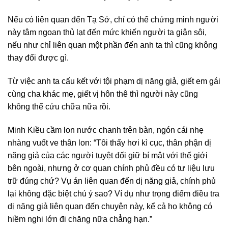
Nếu có liên quan đến Tạ Sở, chỉ có thể chứng minh người
này tâm ngoan thủ lạt đến mức khiến người ta giận sôi,
nếu như chỉ liên quan một phần đến anh ta thì cũng không
thay đổi được gì.
Từ việc anh ta cấu kết với tội phạm dị năng giả, giết em gái
cùng cha khác mẹ, giết vị hôn thê thì người này cũng
không thể cứu chữa nữa rồi.
Minh Kiều cầm lon nước chanh trên bàn, ngón cái nhẹ
nhàng vuốt ve thân lon: “Tôi thấy hơi kì cục, thân phận dị
năng giả của các người tuyệt đối giữ bí mật với thế giới
bên ngoài, nhưng ở cơ quan chính phủ đều có tư liệu lưu
trữ đúng chứ? Vụ án liên quan đến dị năng giả, chính phủ
lại không đặc biệt chú ý sao? Ví dụ như trọng điểm điều tra
dị năng giả liên quan đến chuyện này, kể cả họ không có
hiềm nghi lớn đi chăng nữa chẳng hạn.”