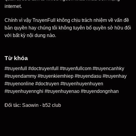
internet.
Chính vì vậy TruyenFull không chịu trách nhiệm về vấn đề
bản quyền hay chúng tôi không tuyên bố quyền sở hữu đối
với bất kỳ nội dung nào.
Từ khóa
#truyenfull #doctruyenfull #truyenfullcom #truyencanhky
#truyendammy #truyenkiemhiep #truyendasu #truyenhay
#truyenonline #doctruyen #truyenhuyenhuyen
#truyenhuyennghi #truyenhuyenao #truyendongnhan
Đối tác:
Saowin
-
b52 club