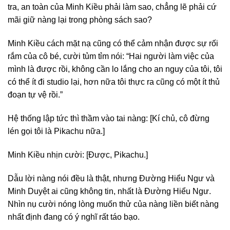
tra, an toàn của Minh Kiều phải làm sao, chẳng lẽ phải cứ
mãi giữ nàng lại trong phòng sách sao?
Minh Kiều cách mặt nạ cũng có thể cảm nhận được sự rối
rắm của cô bé, cười tủm tỉm nói: “Hai người làm việc của
mình là được rồi, không cần lo lắng cho an nguy của tôi, tôi
có thể ít đi studio lại, hơn nữa tôi thực ra cũng có một ít thủ
đoạn tự vệ rồi.”
Hệ thống lập tức thì thầm vào tai nàng: [Kí chủ, cô đừng
lén gọi tôi là Pikachu nữa.]
Minh Kiều nhịn cười: [Được, Pikachu.]
Dẫu lời nàng nói đều là thật, nhưng Đường Hiểu Ngư và
Minh Duyệt ai cũng không tin, nhất là Đường Hiểu Ngư.
Nhìn nụ cười nóng lòng muốn thử của nàng liền biết nàng
nhất định đang có ý nghĩ rất táo bạo.