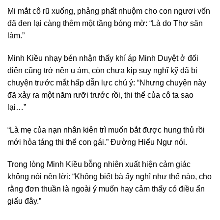
Mi mắt cô rũ xuống, phảng phất nhuộm cho con ngươi vốn
đã đen lại càng thêm một tầng bóng mờ: “Là do Thợ săn
làm.”
Minh Kiều nhạy bén nhận thấy khí áp Minh Duyệt ở đối
diện cũng trở nên u ám, còn chưa kịp suy nghĩ kỹ đã bị
chuyện trước mắt hấp dẫn lực chú ý: “Nhưng chuyện này
đã xảy ra một năm rưỡi trước rồi, thi thể của cô ta sao
lại…”
“Là mẹ của nạn nhân kiên trì muốn bắt được hung thủ rồi
mới hỏa táng thi thể con gái.” Đường Hiểu Ngư nói.
Trong lòng Minh Kiều bỗng nhiên xuất hiện cảm giác
không nói nên lời: “Không biết bà ấy nghĩ như thế nào, cho
rằng đơn thuần là ngoài ý muốn hay cảm thấy có điều ẩn
giấu đây.”