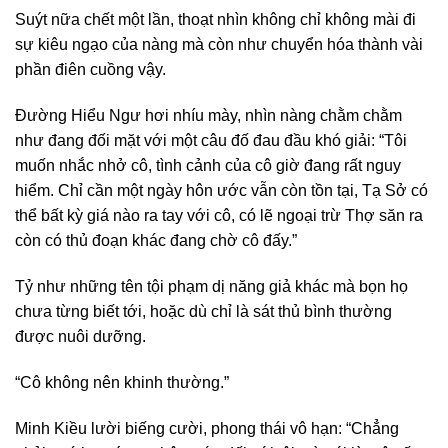
Suýt nữa chết một lần, thoạt nhìn không chỉ không mài đi
sự kiêu ngạo của nàng mà còn như chuyển hóa thành vài
phần điên cuồng vậy.
Đường Hiểu Ngư hơi nhíu mày, nhìn nàng chằm chằm
như đang đối mặt với một câu đố đau đầu khó giải: “Tôi
muốn nhắc nhở cô, tình cảnh của cô giờ đang rất nguy
hiểm. Chỉ cần một ngày hôn ước vẫn còn tồn tại, Tạ Sở có
thể bất kỳ giá nào ra tay với cô, có lẽ ngoại trừ Thợ săn ra
còn có thủ đoạn khác đang chờ cô đấy.”
Tỷ như những tên tội phạm dị năng giả khác mà bọn họ
chưa từng biết tới, hoặc dù chỉ là sát thủ bình thường
được nuôi dưỡng.
“Cô không nên khinh thường.”
Minh Kiều lười biếng cười, phong thái vô hạn: “Chẳng