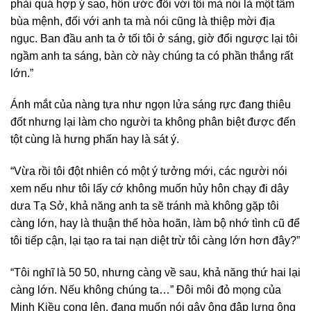
phải quá hợp ý sao, hôn ước đối với tôi mà nói là một tấm
bùa mệnh, đối với anh ta mà nói cũng là thiệp mời địa
ngục. Ban đầu anh ta ở tối tôi ở sáng, giờ đổi ngược lại tôi
ngầm anh ta sáng, bàn cờ này chúng ta có phần thắng rất
lớn.”
Ánh mắt của nàng tựa như ngọn lửa sáng rực đang thiêu
đốt nhưng lại làm cho người ta không phân biệt được đến
tột cùng là hưng phấn hay là sát ý.
“Vừa rồi tôi đột nhiên có một ý tưởng mới, các người nói
xem nếu như tôi lấy cớ không muốn hủy hôn chạy đi dây
dưa Tạ Sở, khả năng anh ta sẽ tránh mà không gặp tôi
càng lớn, hay là thuận thế hòa hoãn, làm bộ nhớ tình cũ để
tôi tiếp cận, lại tạo ra tai nạn diệt trừ tôi càng lớn hơn đây?”
“Tôi nghĩ là 50 50, nhưng càng về sau, khả năng thứ hai lại
càng lớn. Nếu không chúng ta…” Đôi môi đỏ mọng của
Minh Kiều cong lên, đang muốn nói gậy ông đập lưng ông