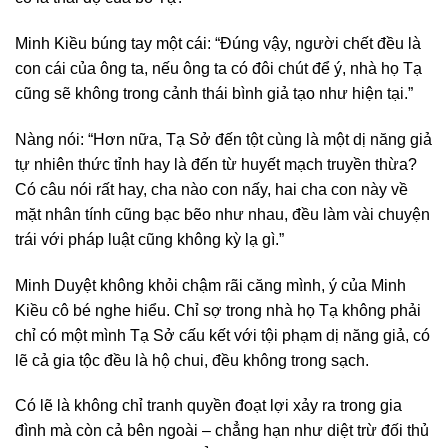
Minh Kiều búng tay một cái: “Đúng vậy, người chết đều là
con cái của ông ta, nếu ông ta có đôi chút để ý, nhà họ Tạ
cũng sẽ không trong cảnh thái bình giả tạo như hiện tại.”
Nàng nói: “Hơn nữa, Tạ Sở đến tột cùng là một dị năng giả
tự nhiên thức tỉnh hay là đến từ huyết mạch truyền thừa?
Có câu nói rất hay, cha nào con nấy, hai cha con này về
mặt nhân tính cũng bạc bẽo như nhau, đều làm vài chuyện
trái với pháp luật cũng không kỳ lạ gì.”
Minh Duyệt không khỏi chậm rãi căng mình, ý của Minh
Kiều cô bé nghe hiểu. Chỉ sợ trong nhà họ Tạ không phải
chỉ có một mình Tạ Sở cấu kết với tội phạm dị năng giả, có
lẽ cả gia tộc đều là hộ chui, đều không trong sạch.
Có lẽ là không chỉ tranh quyền đoạt lợi xảy ra trong gia
đình mà còn cả bên ngoài – chẳng hạn như diệt trừ đối thủ