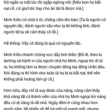
Nó ngẩn ra một lúc rồi ngập ngừng nói: [Nếu bọn họ bắt
nạt cô, cứ giựt tóc hay cho ăn tát là được mà.]
Minh Kiều có chút ủ rũ, chống cằm lên bàn: [Ta là người có
nguyên tắc, đánh người xấu như ta thì không tính, đánh
người tốt ta sẽ cảm thấy có lỗi.]
Hệ thống: Vậy cô đúng là quá có nguyên tắc.
Minh Kiều nhanh chóng vực dậy tinh thần: [Bỏ đi, theo tu
dưỡng và hành vi của người nhà họ Minh, ngoại trừ dì út
ra, họ không làm ra được chuyện động tay động chân đâu.
Nói đúng ra thì hình như toàn là họ bị ta bắt nạt, thế nên
không phải hoảng làm gì cả.]
Hơn nữa, đây chỉ là suy đoán của nàng, nàng cảm thấy
khả năng tất cả thành viên của nhà họ Minh ngoại trừ nàng
đều có dị năng là rất nhỏ. Ngày đêm ở cùng nhau hơn
mười năm, tất nhiên sẽ để lọt một số manh mối, nhưng