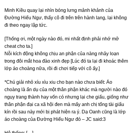
Minh Kiều quay lại nhìn bóng lưng mảnh khảnh của
Đường Hiểu Ngư, thấy cô đi trên trên hành lang, lại không
đi theo ngay lập tức.
[Thống ơi, một ngày nào đó, mi nhất định phải nhớ mở
cheat cho ta.]
Nỗi kích động không chịu an phận của nàng nhảy loạn
trong đôi mắt hoa đào xinh đẹp [Lúc đó ta lại đi khoác thêm
lớp áo choàng nữa, rồi đi chơi tiếp với cô ấy.]
*Chú giải nhỏ xíu xìu xiu cho bạn nào chưa biết: Áo
choàng là ẩn dụ của một thân phận khác mà người nào đó
ngụy trang thành hay vốn có nhưng lại che giấu, giống như
thân phận đại ca xã hội đen mà mấy anh chị tổng tài giấu
kín rồi sau này mới bị phát hiện ra ý. Dạ Oanh cũng là lớp
áo choàng của Đường Hiểu Ngư đó – JC said:3
Hệ thống: […]