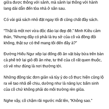
giữa được thông với sảnh, mà sảnh lại thông với hành
lang dài dẫn đến tòa nhà ở sân sau.
Có vài giá sách nhỏ đặt ngay lối đi cũng chất đầy sách.
“Thật là một nơi vừa độc đáo lại đẹp đẽ.” Minh Kiều cảm
thán, “Nhưng đây có phải là trụ sở của cô và đồng đội
không, thật sự có thể mang tôi đến đây à?”
Đường Hiểu Ngư xếp lại đống đồ ăn vặt bày bừa trên bàn
cà phê trở lại giỏ đồ ăn nhẹ, tư thế của cô rất quen thuộc,
có vẻ như đúng là nơi thường tới.
Những động tác đơn giản và tùy ý do cô thực hiện cũng lộ
ra vẻ tao nhã dễ chịu, dường như là năng lực bẩm sinh
của cô chứ không phải do môi trường rèn giũa.
Nghe vậy, cô chậm rãi ngước mắt lên, “Không sao.”