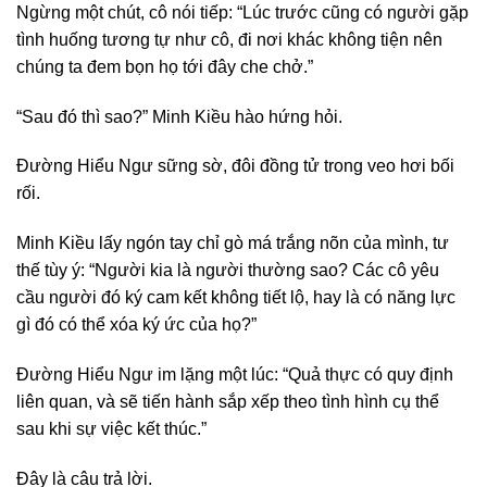
Ngừng một chút, cô nói tiếp: “Lúc trước cũng có người gặp
tình huống tương tự như cô, đi nơi khác không tiện nên
chúng ta đem bọn họ tới đây che chở.”
“Sau đó thì sao?” Minh Kiều hào hứng hỏi.
Đường Hiểu Ngư sững sờ, đôi đồng tử trong veo hơi bối
rối.
Minh Kiều lấy ngón tay chỉ gò má trắng nõn của mình, tư
thế tùy ý: “Người kia là người thường sao? Các cô yêu
cầu người đó ký cam kết không tiết lộ, hay là có năng lực
gì đó có thể xóa ký ức của họ?”
Đường Hiểu Ngư im lặng một lúc: “Quả thực có quy định
liên quan, và sẽ tiến hành sắp xếp theo tình hình cụ thể
sau khi sự việc kết thúc.”
Đây là câu trả lời.