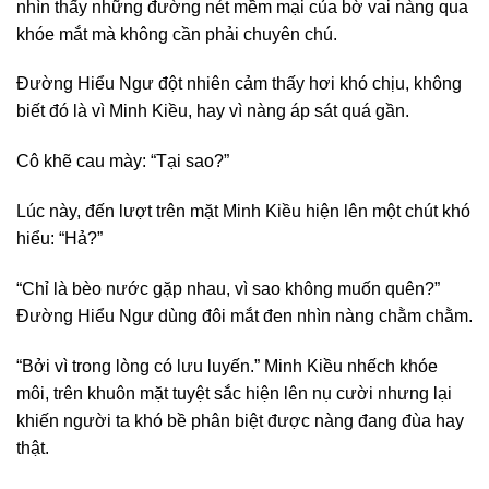
nhìn thấy những đường nét mềm mại của bờ vai nàng qua
khóe mắt mà không cần phải chuyên chú.
Đường Hiểu Ngư đột nhiên cảm thấy hơi khó chịu, không
biết đó là vì Minh Kiều, hay vì nàng áp sát quá gần.
Cô khẽ cau mày: “Tại sao?”
Lúc này, đến lượt trên mặt Minh Kiều hiện lên một chút khó
hiểu: “Hả?”
“Chỉ là bèo nước gặp nhau, vì sao không muốn quên?”
Đường Hiểu Ngư dùng đôi mắt đen nhìn nàng chằm chằm.
“Bởi vì trong lòng có lưu luyến.” Minh Kiều nhếch khóe
môi, trên khuôn mặt tuyệt sắc hiện lên nụ cười nhưng lại
khiến người ta khó bề phân biệt được nàng đang đùa hay
thật.