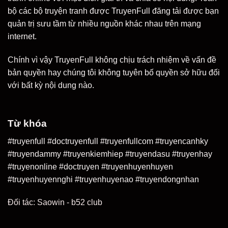
bộ các bộ truyện tranh được TruyenFull đăng tải được bạn
quản trị sưu tầm từ nhiều nguồn khác nhau trên mạng
internet.
Chính vì vậy TruyenFull không chịu trách nhiệm về vấn đề
bản quyền hay chúng tôi không tuyên bố quyền sở hữu đối
với bất kỳ nội dung nào.
Từ khóa
#truyenfull #doctruyenfull #truyenfullcom #truyencanhky
#truyendammy #truyenkiemhiep #truyendasu #truyenhay
#truyenonline #doctruyen #truyenhuyenhuyen
#truyenhuyennghi #truyenhuyenao #truyendongnhan
Đối tác:
Saowin
-
b52 club