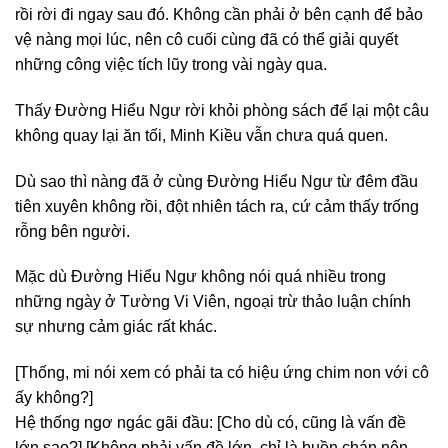
rồi rời đi ngay sau đó. Không cần phải ở bên cạnh để bảo
vệ nàng mọi lúc, nên cô cuối cùng đã có thể giải quyết
những công việc tích lũy trong vài ngày qua.
Thấy Đường Hiểu Ngư rời khỏi phòng sách để lại một câu
không quay lại ăn tối, Minh Kiều vẫn chưa quá quen.
Dù sao thì nàng đã ở cùng Đường Hiểu Ngư từ đêm đầu
tiên xuyên không rồi, đột nhiên tách ra, cứ cảm thấy trống
rỗng bên người.
Mặc dù Đường Hiểu Ngư không nói quá nhiều trong
những ngày ở Tường Vi Viên, ngoại trừ thảo luận chính
sự nhưng cảm giác rất khác.
[Thống, mi nói xem có phải ta có hiệu ứng chim non với cô
ấy không?]
Hệ thống ngơ ngác gãi đầu: [Cho dù có, cũng là vấn đề
lớn sao?] [Không phải vấn đề lớn, chỉ là buồn chán nên