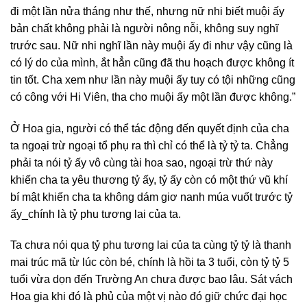
đi một lần nửa tháng như thế, nhưng nữ nhi biết muội ấy
bản chất không phải là người nông nỗi, không suy nghĩ
trước sau. Nữ nhi nghĩ lần này muội ấy đi như vậy cũng là
có lý do của mình, ắt hẳn cũng đã thu hoạch được không ít
tin tốt. Cha xem như lần này muội ấy tuy có tội những cũng
có công với Hi Viên, tha cho muội ấy một lần được không.”
Ở Hoa gia, người có thể tác động đến quyết định của cha
ta ngoại trừ ngoại tổ phụ ra thì chỉ có thể là tỷ tỷ ta. Chẳng
phải ta nói tỷ ấy vô cùng tài hoa sao, ngoại trừ thứ này
khiến cha ta yêu thương tỷ ấy, tỷ ấy còn có một thứ vũ khí
bí mật khiến cha ta không dám giơ nanh múa vuốt trước tỷ
ấy_chính là tỷ phu tương lai của ta.
Ta chưa nói qua tỷ phu tương lai của ta cùng tỷ tỷ là thanh
mai trúc mã từ lúc còn bé, chính là hồi ta 3 tuổi, còn tỷ tỷ 5
tuổi vừa dọn đến Trường An chưa được bao lâu. Sát vách
Hoa gia khi đó là phủ của một vị nào đó giữ chức đại học