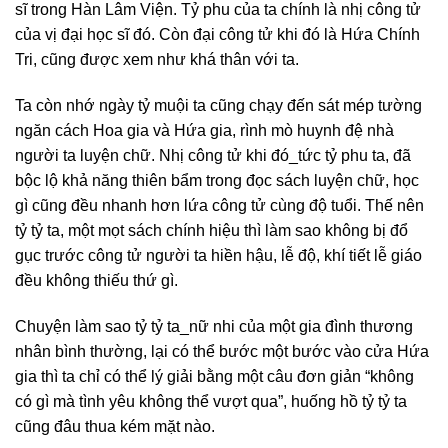
sĩ trong Hàn Lâm Viện. Tỷ phu của ta chính là nhị công tử
của vị đại học sĩ đó. Còn đại công tử khi đó là Hứa Chính
Tri, cũng được xem như khá thân với ta.
Ta còn nhớ ngày tỷ muội ta cũng chạy đến sát mép tường
ngăn cách Hoa gia và Hứa gia, rình mò huynh đệ nhà
người ta luyện chữ. Nhị công tử khi đó_tức tỷ phu ta, đã
bộc lộ khả năng thiên bẩm trong đọc sách luyện chữ, học
gì cũng đều nhanh hơn lứa công tử cùng độ tuổi. Thế nên
tỷ tỷ ta, một mọt sách chính hiệu thì làm sao không bị đổ
gục trước công tử người ta hiền hậu, lễ độ, khí tiết lễ giáo
đều không thiếu thứ gì.
Chuyện làm sao tỷ tỷ ta_nữ nhi của một gia đình thương
nhân bình thường, lại có thể bước một bước vào cửa Hứa
gia thì ta chỉ có thể lý giải bằng một câu đơn giản “không
có gì mà tình yêu không thể vượt qua”, huống hồ tỷ tỷ ta
cũng đâu thua kém mặt nào.