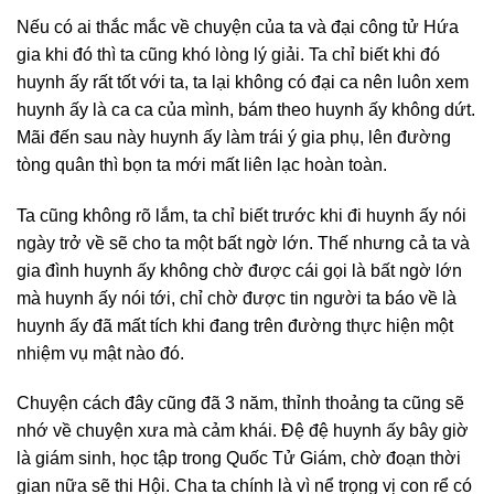
Nếu có ai thắc mắc về chuyện của ta và đại công tử Hứa
gia khi đó thì ta cũng khó lòng lý giải. Ta chỉ biết khi đó
huynh ấy rất tốt với ta, ta lại không có đại ca nên luôn xem
huynh ấy là ca ca của mình, bám theo huynh ấy không dứt.
Mãi đến sau này huynh ấy làm trái ý gia phụ, lên đường
tòng quân thì bọn ta mới mất liên lạc hoàn toàn.
Ta cũng không rõ lắm, ta chỉ biết trước khi đi huynh ấy nói
ngày trở về sẽ cho ta một bất ngờ lớn. Thế nhưng cả ta và
gia đình huynh ấy không chờ được cái gọi là bất ngờ lớn
mà huynh ấy nói tới, chỉ chờ được tin người ta báo về là
huynh ấy đã mất tích khi đang trên đường thực hiện một
nhiệm vụ mật nào đó.
Chuyện cách đây cũng đã 3 năm, thỉnh thoảng ta cũng sẽ
nhớ về chuyện xưa mà cảm khái. Đệ đệ huynh ấy bây giờ
là giám sinh, học tập trong Quốc Tử Giám, chờ đoạn thời
gian nữa sẽ thi Hội. Cha ta chính là vì nể trọng vị con rể có