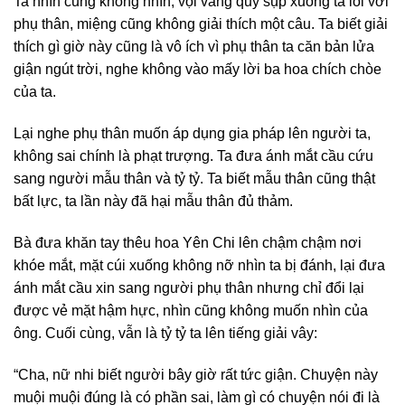
Ta nhìn cũng không nhìn, vội vàng quỳ sụp xuống ta lỗi với
phụ thân, miệng cũng không giải thích một câu. Ta biết giải
thích gì giờ này cũng là vô ích vì phụ thân ta căn bản lửa
giận ngút trời, nghe không vào mấy lời ba hoa chích chòe
của ta.
Lại nghe phụ thân muốn áp dụng gia pháp lên người ta,
không sai chính là phạt trượng. Ta đưa ánh mắt cầu cứu
sang người mẫu thân và tỷ tỷ. Ta biết mẫu thân cũng thật
bất lực, ta lần này đã hại mẫu thân đủ thảm.
Bà đưa khăn tay thêu hoa Yên Chi lên chậm chậm nơi
khóe mắt, mặt cúi xuống không nỡ nhìn ta bị đánh, lại đưa
ánh mắt cầu xin sang người phụ thân nhưng chỉ đổi lại
được vẻ mặt hậm hực, nhìn cũng không muốn nhìn của
ông. Cuối cùng, vẫn là tỷ tỷ ta lên tiếng giải vây:
“Cha, nữ nhi biết người bây giờ rất tức giận. Chuyện này
muội muội đúng là có phần sai, làm gì có chuyện nói đi là