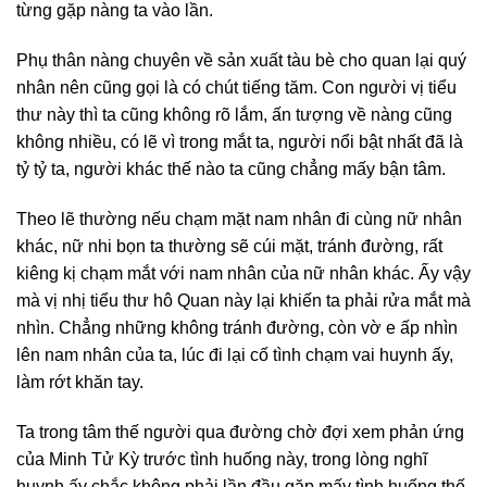
từng gặp nàng ta vào lần.
Phụ thân nàng chuyên về sản xuất tàu bè cho quan lại quý
nhân nên cũng gọi là có chút tiếng tăm. Con người vị tiểu
thư này thì ta cũng không rõ lắm, ấn tượng về nàng cũng
không nhiều, có lẽ vì trong mắt ta, người nổi bật nhất đã là
tỷ tỷ ta, người khác thế nào ta cũng chẳng mấy bận tâm.
Theo lẽ thường nếu chạm mặt nam nhân đi cùng nữ nhân
khác, nữ nhi bọn ta thường sẽ cúi mặt, tránh đường, rất
kiêng kị chạm mắt với nam nhân của nữ nhân khác. Ấy vậy
mà vị nhị tiểu thư hô Quan này lại khiến ta phải rửa mắt mà
nhìn. Chẳng những không tránh đường, còn vờ e ấp nhìn
lên nam nhân của ta, lúc đi lại cố tình chạm vai huynh ấy,
làm rớt khăn tay.
Ta trong tâm thế người qua đường chờ đợi xem phản ứng
của Minh Tử Kỳ trước tình huống này, trong lòng nghĩ
huynh ấy chắc không phải lần đầu gặp mấy tình huống thế