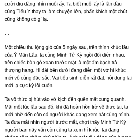
cười dịu dàng nhìn muội ấy. Ta biết muội ấy là lần đầu
cùng Tiểu Y thay ta làm chuyện lớn, phấn khích một chút
cũng không có gì lạ.
…
Một chiều thu lộng gió của 5 ngày sau, trên thính khúc lầu
của Ý Mãn Lâu, ta cùng Minh Tử Kỳ ngồi đối diện nhau,
trên chiếc bàn gỗ xoan trước mặt là một ấm bạch trà
thượng hạng. Hí đài bên dưới đang diễn một vở hí khúc
mới vô cùng đặc sắc. Vai tiểu sinh diễn rất đạt, nội dung lại
mới lạ cực kỳ lôi cuốn.
Ta vô thức bị hút vào vở kịch đến quên mất xung quanh.
Mãi một lúc lâu sau đó, khi đã hoàn hồn trở về thực tại, ta
mới nhờ đến còn có người khác đang xem hát cùng mình.
Ta đưa mắt nhìn người trước mắt, chợt thấy Minh Tử Kỳ
người ban nãy vẫn còn cùng ta xem hí khúc, lại đang