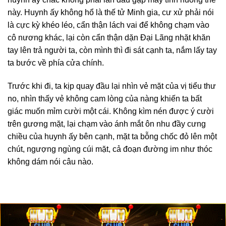
này. Huynh ấy không hổ là thế tử Minh gia, cư xử phải nói
là cực kỳ khéo léo, cẩn thận lách vai để không chạm vào
cô nương khác, lại còn cẩn thận dặn Đại Lãng nhặt khăn
tay lên trả người ta, còn mình thì đi sát cạnh ta, nắm lấy tay
ta bước về phía cửa chính.
Trước khi đi, ta kịp quay đầu lại nhìn vẻ mặt của vị tiểu thư
no, nhìn thấy vẻ không cam lòng của nàng khiến ta bất
giác muốn mỉm cười một cái. Không kìm nén được ý cười
trên gương mặt, lại chạm vào ánh mắt ôn nhu đầy cưng
chiều của huynh ấy bên cạnh, mặt ta bỗng chốc đỏ lên một
chút, ngượng ngùng cúi mặt, cả đoạn đường im như thóc
không dám nói câu nào.