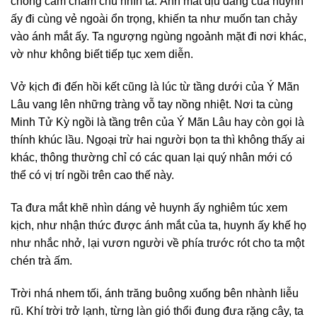
chống cắm chăm chú nhìn ta. Ánh mắt dịu dàng của huynh
ấy đi cùng vẻ ngoài ổn trọng, khiến ta như muốn tan chảy
vào ánh mắt ấy. Ta ngượng ngùng ngoảnh mặt đi nơi khác,
vờ như không biết tiếp tục xem diễn.
Vở kịch đi đến hồi kết cũng là lúc từ tầng dưới của Ý Mãn
Lâu vang lên những tràng vỗ tay nồng nhiệt. Nơi ta cùng
Minh Tử Kỳ ngồi là tầng trên của Ý Mãn Lâu hay còn gọi là
thính khúc lầu. Ngoại trừ hai người bọn ta thì không thấy ai
khác, thông thường chỉ có các quan lại quý nhân mới có
thể có vị trí ngồi trên cao thế này.
Ta đưa mắt khẽ nhìn dáng vẻ huynh ấy nghiêm túc xem
kịch, như nhận thức được ánh mắt của ta, huynh ấy khế họ
như nhắc nhở, lại vươn người về phía trước rót cho ta một
chén trà ấm.
Trời nhá nhem tối, ánh trăng buông xuống bên nhành liễu
rũ. Khí trời trở lạnh, từng làn gió thổi đung đưa rặng cây, ta