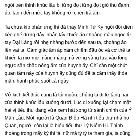
ngồi trên thính khúc lầu bị từng đợt từng đợt gió thu đánh
úp, lạnh đến mức tay không rời chén trà ấm.
Ta chưa kịp phản ứng thì đã thấy Minh Tử Kỳ ngồi đối diện
kéo ghế đứng dậy, nhận lấy chiếc áo choàng màu ngọc từ
tay Đại Lãng rồi nhẹ nhàng bước đến sau ta, choàng áo
lên vai ta. Cảm giác ấm áp xâm chiếm đầu óc và cơ thể ta
khiến ta mơ mơ màng màng mà vững vàng tựa vào lồng
ngực săn chắc nóng ấm của huynh ấy. Chỉ cần một chút
quan tâm này của huynh ấy cũng đủ để ta cảm thấy thỏa
mãn, hạnh phúc suốt cả ngày.
Vở kịch kết thúc cũng là tối muộn, chúng ta đi từ tầng hai
của thính khúc lâu xuống dưới. Lúc đi xuống lại chạm mặt
hai vị tiểu thư đang vừa xem hát xong từ sảnh chính của Ý
Mãn Lâu. Một người là Quan Điệp Hà nhị tiểu thư nhà họ
Quan, người còn lại là biểu tiểu thư Lý Niêm Hi. Thỉnh
thoảng trong mấy kỳ thi tài nữ mà tỷ tỷ ta tham gia, ta cũng