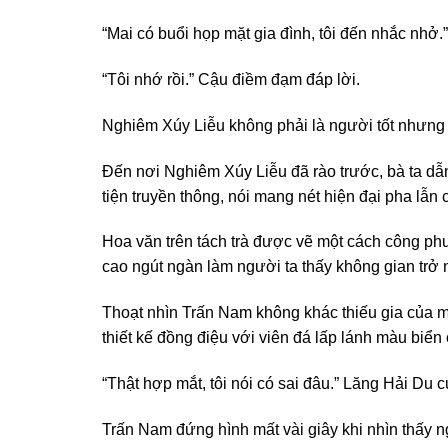
“Mai có buổi họp mặt gia đình, tôi đến nhắc nh
“Tôi nhớ rồi.” Cậu điềm đạm đáp lời.
Nghiêm Xúy Liễu không phải là người tốt nhưng đ
Đến nơi Nghiêm Xúy Liễu đã rào trước, bà ta dẫ
tiện truyền thông, nói mang nét hiện đại pha lẫn 
Hoa văn trên tách trà được vẽ một cách công phu
cao ngút ngàn làm người ta thấy không gian trở 
Thoạt nhìn Trấn Nam không khác thiếu gia của mộ
thiết kế đồng điệu với viên đá lấp lánh màu biển 
“Thật hợp mắt, tôi nói có sai đâu.” Lăng Hải Du 
Trấn Nam đứng hình mất vài giây khi nhìn thấy ng