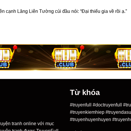
ên cạnh Lăng Liên Tường cúi đầu nói: “Đại thiếu gia về rồi ạ.”
Từ khóa
#truyenfull #doctruyenfull #
#truyenkiemhiep #truyendasu
#truyenhuyenhuyen #truyenh
ruyện tranh online với mục
 truyện tranh được TruyenFull