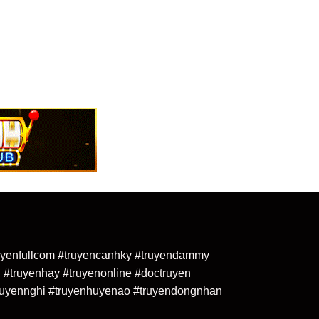
truyenfullcom #truyencanhky #truyendammy
 #truyenhay #truyenonline #doctruyen
uyennghi #truyenhuyenao #truyendongnhan