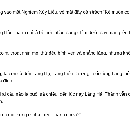
g vào mắt Nghiêm Xúy Liễu, vẻ mặt đầy oán trách “Kẻ muốn có t
 Hải Thành chỉ là bề nổi, phần đang chìm dưới đáy mang tên L
cơm, thoạt nhìn mọi thứ đều bình yên và phẳng lặng, nhưng khô
 là con cả đến Lăng Hạ, Lăng Liên Dương cuối cùng Lăng Liên
a đình.
i ai câu nào là buổi trà chiều, đến lúc này Lăng Hải Thành vẫ
n.
với cuộc sống ở nhà Tiểu Thành chưa?”