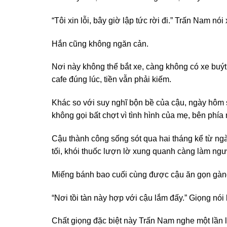
“Tôi xin lỗi, bây giờ lập tức rời đi.” Trấn Nam nói
Hắn cũng không ngăn cản.
Nơi này không thể bắt xe, càng không có xe buýt,
cafe đúng lúc, tiền vẫn phải kiếm.
Khác so với suy nghĩ bộn bề của cậu, ngày hôm sa
không gọi bất chợt vì tình hình của mẹ, bên phía
Cậu thành công sống sót qua hai tháng kể từ ng
tối, khói thuốc lượn lờ xung quanh càng làm ngư
Miếng bánh bao cuối cùng được cậu ăn gọn gàng
“Nơi tồi tàn này hợp với cậu lắm đấy.” Giọng nói 
Chất giọng đặc biệt này Trấn Nam nghe một lần 