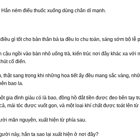
ở.” Hắn ném điếu thuốc xuống dùng chân dí mạnh.
iều gì tốt cho bản thân bà ta đều lo chu toàn, sáng sớm bộ lễ
n cậu ngồi vào bàn nhỏ uống trà, kiến trúc nơi đây khác xa vớ
chút cổ điển.
, thật sang trọng khi những họa tiết ấy đều mang sắc vàng, nhữn
nên bao la.
t gia đình giàu có là bao, đồng hồ đắt tiền được đeo bên tay t
cả, mái tóc được vuốt gọn, và một loại khí chất được toát lên t
cười mãn nguyện, xuất hiện từ phía sau.
ười này, hắn ta sao lại xuất hiện ở nơi đây?