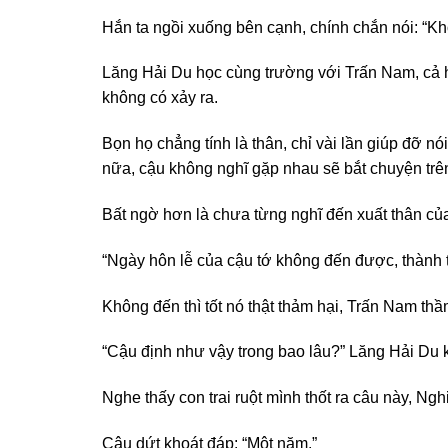
Hắn ta ngồi xuống bên cạnh, chính chắn nói: “K
Lăng Hải Du học cùng trường với Trấn Nam, cả ha
không có xảy ra.
Bọn họ chẳng tính là thân, chỉ vài lần giúp đỡ 
nữa, cậu không nghĩ gặp nhau sẽ bắt chuyện trên
Bất ngờ hơn là chưa từng nghĩ đến xuất thân của
“Ngày hôn lễ của cậu tớ không đến được, thành th
Không đến thì tốt nó thật thảm hại, Trấn Nam thầ
“Cậu định như vậy trong bao lâu?” Lăng Hải Du 
Nghe thấy con trai ruột mình thốt ra câu này, N
Cậu dứt khoát đáp: “Một năm.”