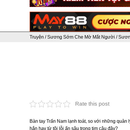
Truyện
/
Sương Sớm Che Mờ Mắt Người
/
Sươn
Rate this post
Bàn tay Trấn Nam lạnh toát, so với những quản 
hắn hay từ tội lỗi ẩn sâu trong tim cậu đây?