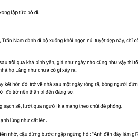
 xong lập tức bỏ đi.
 Trấn Nam đành đi bộ xuống khỏi ngọn núi tuyệt đẹp này, chỉ cò
u trôi qua khá bình yên, giá như ngày nào cũng như vậy thì tốt
 nhà họ Lăng như chưa có gì xảy ra.
ày kết hôn đó, trở về nhà sau một ngày ròng rã, bóng người đ
ời đó trở nên thần bí đến đáng sợ.
 sạch sẽ, lướt qua người kia mang theo chút đề phòng.
lạnh lùng như cất lên.
liền nhớ, cậu dừng bước ngập ngừng hỏi: “Anh đến đây làm gì?