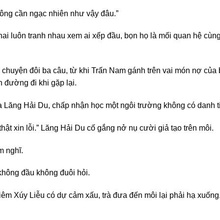
hông cần ngạc nhiên như vậy đâu.”
i luôn tranh nhau xem ai xếp đầu, bọn họ là mối quan hệ cùng 
nói chuyện đôi ba câu, từ khi Trấn Nam gánh trên vai món nợ củ
 đường đi khi gặp lại.
 Lăng Hải Du, chấp nhận học một ngôi trường không có danh tiế
ật xin lỗi.” Lăng Hải Du cố gắng nở nụ cười giả tạo trên môi.
m nghĩ.
không đầu không đuôi hỏi.
ghiêm Xúy Liễu có dự cảm xấu, trà đưa đến môi lại phải hạ xuốn