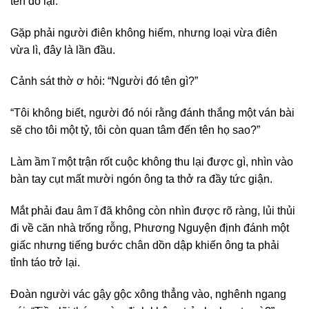
tên đó lại.”
Gặp phải người điên không hiếm, nhưng loại vừa điên
vừa lì, đây là lần đầu.
Cảnh sát thờ ơ hỏi: “Người đó tên gì?”
“Tôi không biết, người đó nói rằng đánh thắng một ván bài
sẽ cho tôi một tỷ, tôi còn quan tâm đến tên họ sao?”
Làm ầm ĩ một trận rốt cuộc không thu lại được gì, nhìn vào
bàn tay cụt mất mười ngón ông ta thở ra đầy tức giận.
Mắt phải đau âm ĩ đã không còn nhìn được rõ ràng, lủi thủi
đi về căn nhà trống rỗng, Phương Nguyện định đánh một
giấc nhưng tiếng bước chân dồn dập khiến ông ta phải
tỉnh táo trở lại.
Đoàn người vác gậy gộc xông thẳng vào, nghênh ngang