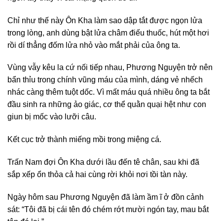
Chỉ như thế này Ôn Kha làm sao dập tắt được ngọn lửa
trong lòng, anh dùng bật lửa châm điếu thuốc, hút một hơi
rồi dí thẳng đốm lửa nhỏ vào mắt phải của ông ta.
Vùng vẫy kêu la cứ nối tiếp nhau, Phương Nguyện trở nên
bẩn thỉu trong chính vũng máu của mình, dáng vẻ nhếch
nhác càng thêm tuột dốc. Vì mất máu quá nhiều ông ta bắt
đầu sinh ra những ảo giác, cơ thể quằn quại hệt như con
giun bị mốc vào lưỡi câu.
Kết cục trở thành miếng mồi trong miệng cá.
Trấn Nam đợi Ôn Kha dưới lầu đến tê chân, sau khi đã
sắp xếp ổn thỏa cả hai cùng rời khỏi nơi tồi tàn này.
Ngày hôm sau Phương Nguyện đã làm ầm ĩ ở đồn cảnh
sát: “Tôi đã bị cái tên đó chém rớt mười ngón tay, mau bắt