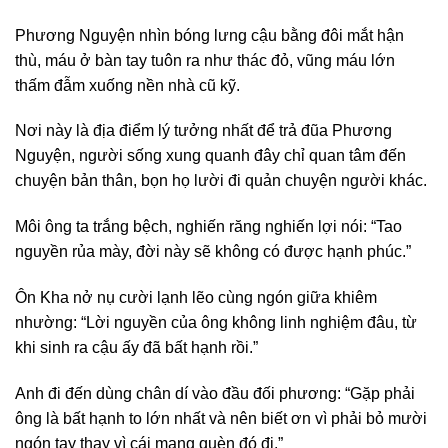
Phương Nguyện nhìn bóng lưng cậu bằng đôi mắt hận
thù, máu ở bàn tay tuôn ra như thác đỏ, vũng máu lớn
thấm đẫm xuống nền nhà cũ kỹ.
Nơi này là địa điểm lý tưởng nhất để trả đũa Phương
Nguyện, người sống xung quanh đây chỉ quan tâm đến
chuyện bản thân, bọn họ lười đi quản chuyện người khác.
Môi ông ta trắng bệch, nghiến răng nghiến lợi nói: “Tao
nguyền rủa mày, đời này sẽ không có được hạnh phúc.”
Ôn Kha nở nụ cười lạnh lẽo cùng ngón giữa khiêm
nhường: “Lời nguyền của ông không linh nghiệm đâu, từ
khi sinh ra cậu ấy đã bất hạnh rồi.”
Anh đi đến dùng chân dí vào đầu đối phương: “Gặp phải
ông là bất hạnh to lớn nhất và nên biết ơn vì phải bỏ mười
ngón tay thay vì cái mạng quèn đó đi.”