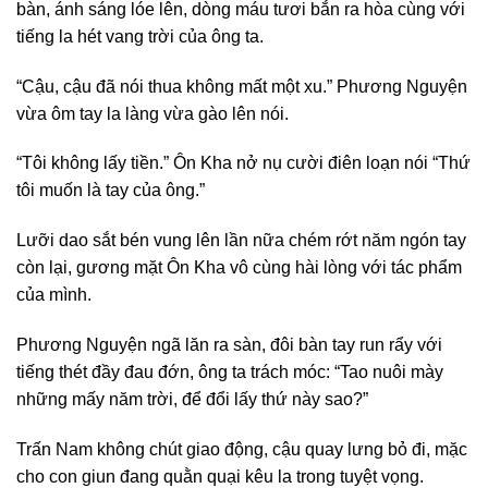
bàn, ánh sáng lóe lên, dòng máu tươi bắn ra hòa cùng với
tiếng la hét vang trời của ông ta.
“Cậu, cậu đã nói thua không mất một xu.” Phương Nguyện
vừa ôm tay la làng vừa gào lên nói.
“Tôi không lấy tiền.” Ôn Kha nở nụ cười điên loạn nói “Thứ
tôi muốn là tay của ông.”
Lưỡi dao sắt bén vung lên lần nữa chém rớt năm ngón tay
còn lại, gương mặt Ôn Kha vô cùng hài lòng với tác phẩm
của mình.
Phương Nguyện ngã lăn ra sàn, đôi bàn tay run rẩy với
tiếng thét đầy đau đớn, ông ta trách móc: “Tao nuôi mày
những mấy năm trời, để đổi lấy thứ này sao?”
Trấn Nam không chút giao động, cậu quay lưng bỏ đi, mặc
cho con giun đang quằn quại kêu la trong tuyệt vọng.