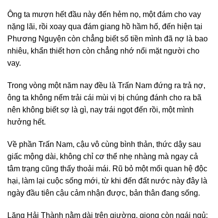
Ông ta mượn hết đầu này đến hẻm nọ, một đám cho vay
nặng lãi, rồi xoay qua đám giang hồ hầm hố, đến hiện tại
Phương Nguyện còn chẳng biết số tiền mình đã nợ là bao
nhiêu, khẩn thiết hơn còn chẳng nhớ nổi mặt người cho
vay.
Trong vòng một năm nay đều là Trấn Nam đứng ra trả nợ,
ông ta không nếm trải cái mùi vị bị chúng đánh cho ra bã
nên không biết sợ là gì, nay trái ngọt đến rồi, một mình
hưởng hết.
Về phần Trấn Nam, cậu vô cùng bình thản, thức dậy sau
giấc mộng dài, không chỉ cơ thể nhẹ nhàng mà ngay cả
tâm trạng cũng thấy thoải mái. Rũ bỏ một mối quan hệ độc
hại, làm lại cuộc sống mới, từ khi đến đất nước này đây là
ngày đầu tiên cậu cảm nhận được, bản thân đang sống.
Lăng Hải Thành nằm dài trên giường, giọng còn ngái ngủ: