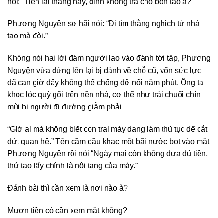
nói: “Tiền lãi tháng này, định không trả cho bọn tao à?”
Phương Nguyện sợ hãi nói: “Đi tìm thằng nghịch tử nhà
tao mà đòi.”
Không nói hai lời đám người lao vào đánh tới tấp, Phương
Nguyện vừa đứng lên lại bị đánh về chỗ cũ, vốn sức lực
đã cạn giờ đây không thể chống đỡ nổi năm phút. Ông ta
khóc lóc quỳ gối trên nền nhà, cơ thể như trái chuối chín
mùi bị người đi đường giẫm phải.
“Giờ ai mà không biết con trai mày đang làm thủ tục để cắt
đứt quan hệ.” Tên cầm đầu khạc một bãi nước bọt vào mặt
Phương Nguyện rồi nói “Ngày mai còn không đưa đủ tiền,
thứ tao lấy chính là nội tạng của mày.”
Đánh bài thì cần xem là nơi nào à?
Mượn tiền có cần xem mặt không?