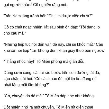
gạt người khác.” Cô nghiến răng nói.
Trấn Nam lảng tránh hỏi: “Chị tìm được việc chưa?”
Cô có chút ngạc nhiên, lát sau bình ổn đáp: “Tôi đang lo
cho cậu mà.”
“Nhưng tiếp tục nói đến vấn đề này, chị sẽ khóc mất.” Cậu
khó xử nói tiếp “Em không đem khăn giấy theo bên người.”
“Thằng nhóc này!” Tô Miên phồng má giận dỗi.
Dùng cơm xong, cả hai rảo bước trên con đường lát đá,
cậu chậm rãi hỏi: “Có cách nào để một tin tức đang nổi
phải lặng mất tâm không?”
“Có, chuyện đó dễ mà.” Tô Miên đáp nhẹ như không.
Đột nhiên nhớ ra một chuyện, Tô Miên rút điện thoại