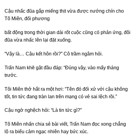
Cậu nhấc đũa gắp miếng thịt vừa được nướng chín cho
Tô Miên, đối phương
bất động trong thời gian dài rốt cuộc cũng có phản ứng, đôi
đũa vừa nhấc lên lại đặt xuống.
“Vậy là… Cậu kết hôn rồi?” Cô trầm ngâm hỏi.
Trấn Nam khẽ gật đầu đáp: “Đúng vậy, vào mấy tháng
trước.
Tôi Miên thở hắt ra một hơi: “Tên đó đối xử với cậu không
tốt, tin tức đang tràn lan trên mạng có vẻ sai lệch rồi.”
Cậu ngờ nghệch hỏi: “Là tin tức gì?”
Tô Miên nhấn chia sẻ bài viết, Trấn Nam đọc xong chẳng
lộ ra biểu cảm ngạc nhiên hay bức xúc.