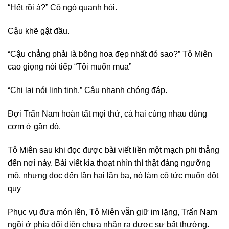
“Hết rồi á?” Cô ngó quanh hỏi.
Cậu khẽ gật đầu.
“Cậu chẳng phải là bông hoa đẹp nhất đó sao?” Tô Miên
cao giọng nói tiếp “Tôi muốn mua”
“Chị lại nói linh tinh.” Cậu nhanh chóng đáp.
Đợi Trấn Nam hoàn tất mọi thứ, cả hai cùng nhau dùng
cơm ở gần đó.
Tô Miên sau khi đọc được bài viết liền một mạch phi thẳng
đến nơi này. Bài viết kia thoạt nhìn thì thật đáng ngưỡng
mộ, nhưng đọc đến lần hai lần ba, nó làm cô tức muốn đột
quỵ
Phục vụ đưa món lên, Tô Miên vẫn giữ im lặng, Trấn Nam
ngồi ở phía đối diện chưa nhận ra được sự bất thường.