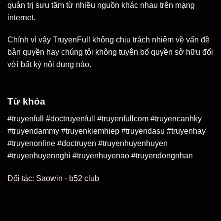
quản trị sưu tầm từ nhiều nguồn khác nhau trên mạng
internet.
Chính vì vậy TruyenFull không chịu trách nhiệm về vấn đề
bản quyền hay chúng tôi không tuyên bố quyền sở hữu đối
với bất kỳ nội dung nào.
Từ khóa
#truyenfull #doctruyenfull #truyenfullcom #truyencanhky
#truyendammy #truyenkiemhiep #truyendasu #truyenhay
#truyenonline #doctruyen #truyenhuyenhuyen
#truyenhuyennghi #truyenhuyenao #truyendongnhan
Đối tác:
Saowin
-
b52 club