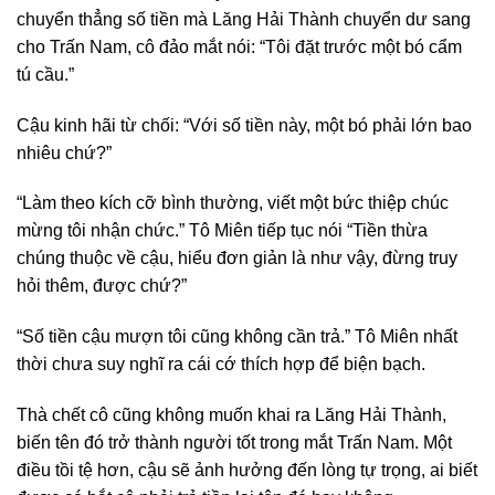
chuyển thẳng số tiền mà Lăng Hải Thành chuyển dư sang
cho Trấn Nam, cô đảo mắt nói: “Tôi đặt trước một bó cẩm
tú cầu.”
Cậu kinh hãi từ chối: “Với số tiền này, một bó phải lớn bao
nhiêu chứ?”
“Làm theo kích cỡ bình thường, viết một bức thiệp chúc
mừng tôi nhận chức.” Tô Miên tiếp tục nói “Tiền thừa
chúng thuộc về cậu, hiểu đơn giản là như vậy, đừng truy
hỏi thêm, được chứ?”
“Số tiền cậu mượn tôi cũng không cần trả.” Tô Miên nhất
thời chưa suy nghĩ ra cái cớ thích hợp để biện bạch.
Thà chết cô cũng không muốn khai ra Lăng Hải Thành,
biến tên đó trở thành người tốt trong mắt Trấn Nam. Một
điều tồi tệ hơn, cậu sẽ ảnh hưởng đến lòng tự trọng, ai biết