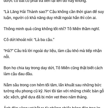
được có bắt cô phải trả tiền lại tên đó hay không.
“Là Lăng Hải Thành sao?” Cậu không cần thời gian để suy
luận, người có khả năng duy nhất ngoài hắn thì còn ai.
Thông minh quá cũng không tốt nhỉ? Tô Miên thầm nghĩ.
Cô dứt khoát nói: “Là ba cậu.”
“Hả?” Câu trả lời ngoài dự liệu, làm cậu khó mà tiếp nhận
nỗi.
Bọn họ chia tay trong day dứt, Tô Miên cũng thật biết cách
làm cậu đau đầu.
Nằm sâu trong con hẻm tối tăm, lẩn khuất sau những bức
tường rêu phong cũ kỹ. Nơi tồi tàn với những chiếc bàn gỗ
xộc xệch, ghế dựa đã bị mòn vẹt theo năm tháng.