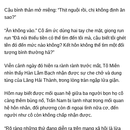
Cậu bình thản mở miệng: “Thịt nguội rồi, chị không định ăn
sao?”
“Ăn không vào.” Cô ấm ức dùng hai tay che mặt, giọng run
run “Đã nói thiếu tiền có thể tìm đến tôi mà, cậu biết tôi ghét
tên đó đến mức nào không? Kết hôn không thể tìm một đối
tượng bình thường hả?”
Viễn cảnh ngày đó hiện ra rành rành trước mắt, Tô Miên
nhìn thấy Hàn Lâm Bạch nhận được sự che chở và dung
túng của Lăng Hải Thành, trong lòng tràn ngập lửa giận.
Hôm nay biết được mối quan hệ giữa ba người bọn họ cô
càng thêm bùng nổ, Trấn Nam bị lạnh nhạt trong mối quan
hệ hôn nhân, đối phương còn đi ngoại tình nữa cơ, đến
người như cô còn không chấp nhận được.
“Rõ ràng những thứ đang diễn ra trên mạng xã hội là lừa