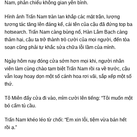
Nam, phản chiếu không gian yên bình.
Hình ảnh Trấn Nam tràn lan khắp các mặt trận, lượng
tương tác tăng lên đáng kể, cái tên của cậu đã đứng top ba
hotsearch. Trấn Nam càng bùng nổ, Hàn Lâm Bạch càng
thảm hại, cậu ta trở thành trò cười của mọi người, đến tòa
soạn cũng phải tự khắc sửa chữa lỗi lầm của mình.
Ngày hôm nay đóng cửa sớm hơn mọi khi, người nhân
viên làm cùng chào tạm biệt Trấn Nam rồi ra về trước, cậu
vẫn loay hoay dọn một số cánh hoa rơi vãi, sắp xếp một số
thứ.
Tô Miên đẩy cửa đi vào, mỉm cười lên tiếng: “Tôi muốn một
bó cẩm tú cầu.
Trấn Nam khéo léo từ chối: “Em xin lỗi, tiệm vừa bán hết
rồi ạ.”