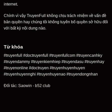
internet.
Chính vì vậy TruyenFull không chịu trách nhiệm về vấn đề
bản quyền hay chúng tôi không tuyên bố quyền sở hữu đối
với bất kỳ nội dung nào.
Từ khóa
#truyenfull #doctruyenfull #truyenfullcom #truyencanhky
#truyendammy #truyenkiemhiep #truyendasu #truyenhay
#truyenonline #doctruyen #truyenhuyenhuyen
#truyenhuyennghi #truyenhuyenao #truyendongnhan
Đối tác:
Saowin
-
b52 club