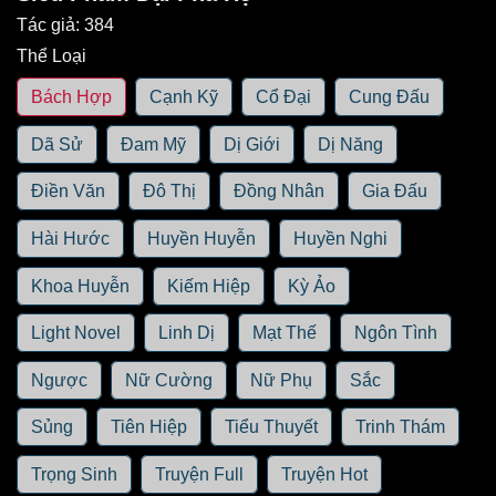
Tác giả:
384
Thể Loại
Bách Hợp
Cạnh Kỹ
Cổ Đại
Cung Đấu
Dã Sử
Đam Mỹ
Dị Giới
Dị Năng
Điền Văn
Đô Thị
Đồng Nhân
Gia Đấu
Hài Hước
Huyền Huyễn
Huyền Nghi
Khoa Huyễn
Kiếm Hiệp
Kỳ Ảo
Light Novel
Linh Dị
Mạt Thế
Ngôn Tình
Ngược
Nữ Cường
Nữ Phụ
Sắc
Sủng
Tiên Hiệp
Tiểu Thuyết
Trinh Thám
Trọng Sinh
Truyện Full
Truyện Hot