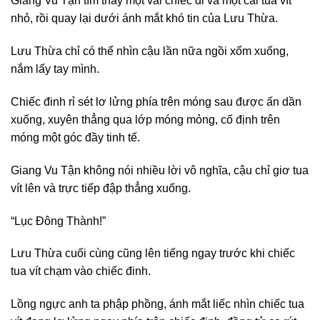
Giang Vu Tận tìm thấy một vài chiếc đi và một cái tua vít
nhỏ, rồi quay lại dưới ánh mắt khó tin của Lưu Thừa.
Lưu Thừa chỉ có thể nhìn cậu lần nữa ngồi xổm xuống,
nắm lấy tay mình.
Chiếc đinh rỉ sét lơ lửng phía trên móng sau được ấn dần
xuống, xuyên thẳng qua lớp móng mỏng, cố định trên
móng một góc đầy tinh tế.
Giang Vu Tận không nói nhiều lời vô nghĩa, cậu chỉ giơ tua
vít lên và trực tiếp đập thẳng xuống.
“Lục Đông Thành!”
Lưu Thừa cuối cùng cũng lên tiếng ngay trước khi chiếc
tua vít chạm vào chiếc đinh.
Lồng ngực anh ta phập phồng, ánh mắt liếc nhìn chiếc tua