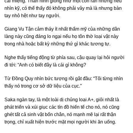
cái miệng. Thân hình giống như một con rắn nhưng nếu
nhìn kỹ, có thể thấy đó không phải vảy mà là nhưng bàn
tay nhỏ hệt như tay người.
Giang Vu Tận cảm tháy ít nhất thẩm mỹ của những dân
làng này cũng đáng lo ngại nếu họ tôn thờ loại vật này
trong nhà hoặc bất kỳ những thứ gì khác tương tự.
Nghe thấy tiếng động từ phía sau, cậu quay lại hỏi người
đi tới: “Anh có biết đây là cái gì không?
Từ Đồng Quy nhìn bức tượng rồi gật đầu: “Tôi từng nhìn
thấy nó trong cơ sở dữ liệu của cục.”
Saka ngàn tay, là một loài dị chủng loại A+, giỏi nhất là
phát triển và xúi giục các tín đồ hiến tế cho nó, nó cũng
ghét tất cả sinh vật bốn chân, nó mạnh mẽ lại rất thận
trọng, chỉ xuất hiện trước mặt mọi người khi ăn uống.