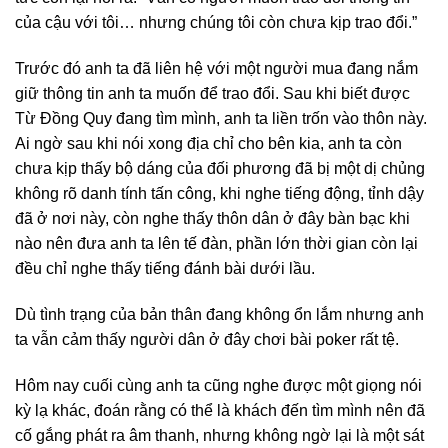
của cậu với tôi… nhưng chúng tôi còn chưa kịp trao đổi.”
Trước đó anh ta đã liên hệ với một người mua đang nắm
giữ thông tin anh ta muốn để trao đổi. Sau khi biết được
Từ Đồng Quy đang tìm mình, anh ta liền trốn vào thôn này.
Ai ngờ sau khi nói xong địa chỉ cho bên kia, anh ta còn
chưa kịp thấy bộ dáng của đối phương đã bị một dị chủng
không rõ danh tính tấn công, khi nghe tiếng động, tỉnh dậy
đã ở nơi này, còn nghe thấy thôn dân ở đây bàn bạc khi
nào nên đưa anh ta lên tế đàn, phần lớn thời gian còn lại
đều chỉ nghe thấy tiếng đánh bài dưới lầu.
Dù tình trạng của bản thân đang không ổn lắm nhưng anh
ta vẫn cảm thấy người dân ở đây chơi bài poker rất tệ.
Hôm nay cuối cùng anh ta cũng nghe được một giọng nói
kỳ lạ khác, đoán rằng có thể là khách đến tìm mình nên đã
cố gắng phát ra âm thanh, nhưng không ngờ lại là một sát