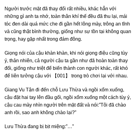
Người trước mặt đã thay đổi rất nhiều, khác hẳn với
những gì anh ta nhớ, toàn thân khí thế đều đã thu lại, mái
tóc đen dài quá mức che đi gần hết lông mày, trông an tĩnh
và cũng thật bình thường, giống như sự tồn tại không quan
trọng, hay gặp nhất trong đám đông.
Giọng nói của cậu khàn khàn, khi nói giọng điệu cũng tùy
ý, thản nhiên, cả người cậu ta gần như đã hoàn toàn thay
đổi, giống như triệt để biến thành con người khác, rất khó
để liên tưởng cậu với 【001】 trong trò chơi lại với nhau.
Giang Vu Tận đi đến chỗ Lưu Thừa và ngồi xổm xuống,
cậu đặt hai tay lên đầu gối, ngồi xổm xuống một cách tùy ý,
cậu cau mày nhìn người trên mặt đất và nói:”Tôi đã chào
anh rồi, sao anh không chào lại?”
Lưu Thừa đang bị bịt miệng:”…”