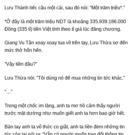
Lưu Thành liếc cậu một cái, sau đó nói: “Một trăm triệu*.”
*Ở đây là một trăm triệu NDT là khoảng 335.939.186.000
Đồng (335 tỉ) tiền Việt tính theo tỉ giá lúc đăng chương.
Giang Vu Tận xoay xoay tua vít trên tay, Lưu Thừa sợ đến
mức thở hổn hển.
“Vậy tiền đâu?”
Lưu Thừa nói: “Tôi dùng nó để mua những tin tức khác.”
“…”
Trong một chốc im lặng, anh ta mơ hồ cảm thấy người
trước mặt dường như muốn giết anh ta hơn bao giờ hết.
Bàn tay anh ta vô thức co giật, anh ta liền đem những tin
tức còn lại nói ra: “Vẫn có người muốn trao đổi thông tin