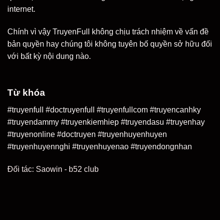
internet.
Chính vì vậy TruyenFull không chịu trách nhiệm về vấn đề
bản quyền hay chúng tôi không tuyên bố quyền sở hữu đối
với bất kỳ nội dung nào.
Từ khóa
#truyenfull #doctruyenfull #truyenfullcom #truyencanhky
#truyendammy #truyenkiemhiep #truyendasu #truyenhay
#truyenonline #doctruyen #truyenhuyenhuyen
#truyenhuyennghi #truyenhuyenao #truyendongnhan
Đối tác:
Saowin
-
b52 club