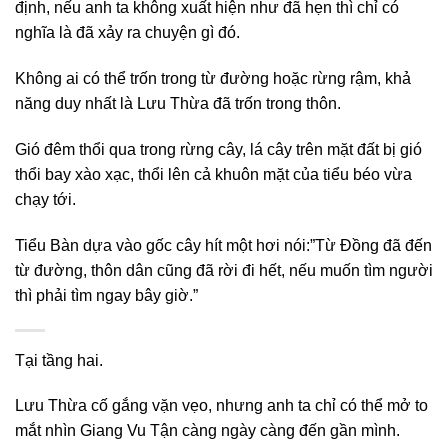
định, nếu anh ta không xuất hiện như đã hẹn thì chỉ có
nghĩa là đã xảy ra chuyện gì đó.
Không ai có thể trốn trong từ đường hoặc rừng rậm, khả
năng duy nhất là Lưu Thừa đã trốn trong thôn.
Gió đêm thổi qua trong rừng cây, lá cây trên mặt đất bị gió
thổi bay xào xạc, thổi lên cả khuôn mặt của tiểu béo vừa
chạy tới.
Tiểu Bàn dựa vào gốc cây hít một hơi nói:”Từ Đồng đã đến
từ đường, thôn dân cũng đã rời đi hết, nếu muốn tìm người
thì phải tìm ngay bây giờ.”
Tại tầng hai.
Lưu Thừa cố gắng vặn vẹo, nhưng anh ta chỉ có thể mở to
mắt nhìn Giang Vu Tận càng ngày càng đến gần mình.