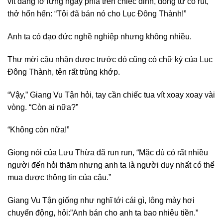
vít đang lơ lửng ngay phía trên chiếc đinh, đồng tử co rút,
thở hổn hển: “Tôi đã bán nó cho Lục Đông Thành!”
Anh ta có đạo đức nghề nghiệp nhưng không nhiều.
Thư mời cậu nhận được trước đó cũng có chữ ký của Lục
Đông Thành, tên rất trùng khớp.
“Vậy,” Giang Vu Tận hỏi, tay cần chiếc tua vít xoay xoay vài
vòng. “Còn ai nữa?”
“Không còn nữa!”
Giọng nói của Lưu Thừa đã run run, “Mặc dù có rất nhiều
người đến hỏi thăm nhưng anh ta là người duy nhất có thể
mua được thông tin của cậu.”
Giang Vu Tận giống như nghĩ tới cái gì, lông mày hơi
chuyển động, hỏi:”Anh bán cho anh ta bao nhiêu tiền.”