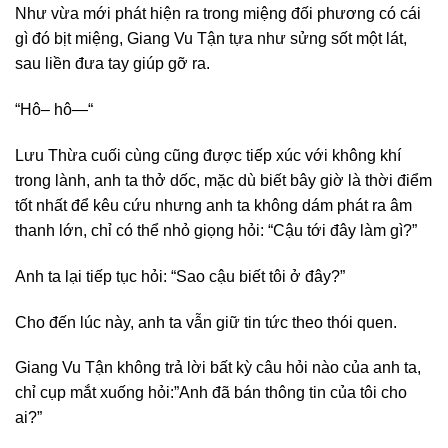
Như vừa mới phát hiện ra trong miệng đối phương có cái
gì đó bịt miệng, Giang Vu Tận tựa như sửng sốt một lát,
sau liền đưa tay giúp gỡ ra.
“Hô– hô—“
Lưu Thừa cuối cùng cũng được tiếp xúc với không khí
trong lành, anh ta thở dốc, mặc dù biết bây giờ là thời điểm
tốt nhất để kêu cứu nhưng anh ta không dám phát ra âm
thanh lớn, chỉ có thể nhỏ giọng hỏi: “Cậu tới đây làm gì?”
Anh ta lại tiếp tục hỏi: “Sao cậu biết tôi ở đây?”
Cho đến lúc này, anh ta vẫn giữ tin tức theo thói quen.
Giang Vu Tận không trả lời bất kỳ câu hỏi nào của anh ta,
chỉ cụp mắt xuống hỏi:”Anh đã bán thông tin của tôi cho
ai?”