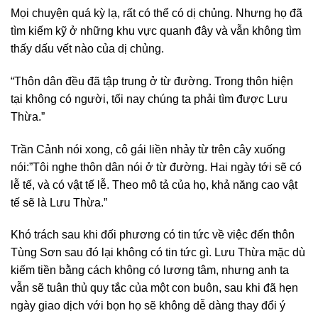
Mọi chuyện quá kỳ lạ, rất có thể có dị chủng. Nhưng họ đã
tìm kiếm kỹ ở những khu vực quanh đây và vẫn không tìm
thấy dấu vết nào của dị chủng.
“Thôn dân đều đã tập trung ở từ đường. Trong thôn hiện
tại không có người, tối nay chúng ta phải tìm được Lưu
Thừa.”
Trần Cảnh nói xong, cô gái liền nhảy từ trên cây xuống
nói:”Tôi nghe thôn dân nói ở từ đường. Hai ngày tới sẽ có
lễ tế, và có vật tế lễ. Theo mô tả của họ, khả năng cao vật
tế sẽ là Lưu Thừa.”
Khó trách sau khi đối phương có tin tức về việc đến thôn
Tùng Sơn sau đó lại không có tin tức gì. Lưu Thừa mặc dù
kiếm tiền bằng cách không có lương tâm, nhưng anh ta
vẫn sẽ tuân thủ quy tắc của một con buôn, sau khi đã hẹn
ngày giao dịch với bọn họ sẽ không dễ dàng thay đổi ý