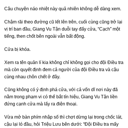
Câu chuyện náo nhiệt này quả nhiên không dễ dàng xem.
Chậm rãi theo đường cũ lết lên trên, cuối cùng cũng trở lại
vị trí ban đầu, Giang Vu Tận duỗi tay đẩy cửa, “Cạch” một
tiếng, then chốt bên ngoài vẫn bất động.
Cửa bị khóa.
Xem ra tên quản lí kia không chỉ không gọi cho đội Điều tra
mà còn quyết định đem cả người của đội Điều tra và cậu
cùng nhau chôn chết ở đây.
Cũng không có ý định phá cửa, với cả vốn dĩ nơi này đã
nằm trong phạm vi có thể bắt tín hiệu, Giang Vu Tận liền
đứng cạnh cửa mà lấy ra điện thoại.
Vừa mở bàn phím nhập số thì chợt dừng lại trong chốc lát,
cậu lại ló đầu, hỏi Triệu Lưu bên dưới: “Đội Điều tra mấy