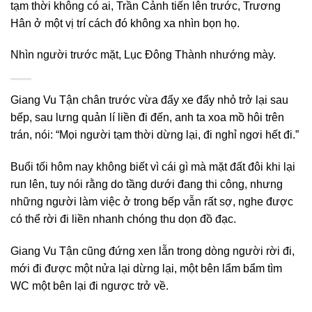
tạm thời không có ai, Trần Cảnh tiến lên trước, Trương
Hân ở một vị trí cách đó không xa nhìn bọn họ.
Nhìn người trước mặt, Lục Đông Thành nhướng mày.
Giang Vu Tận chân trước vừa đẩy xe đẩy nhỏ trở lại sau
bếp, sau lưng quản lí liền đi đến, anh ta xoa mồ hôi trên
trán, nói: “Mọi người tạm thời dừng lại, đi nghỉ ngơi hết đi.”
Buổi tối hôm nay không biết vì cái gì mà mặt đất đôi khi lại
run lên, tuy nói rằng do tầng dưới đang thi công, nhưng
những người làm việc ở trong bếp vẫn rất sợ, nghe được
có thể rời đi liền nhanh chóng thu dọn đồ đạc.
Giang Vu Tận cũng đứng xen lẫn trong dòng người rời đi,
mới đi được một nửa lại dừng lại, một bên lẩm bẩm tìm
WC một bên lại đi ngược trở về.