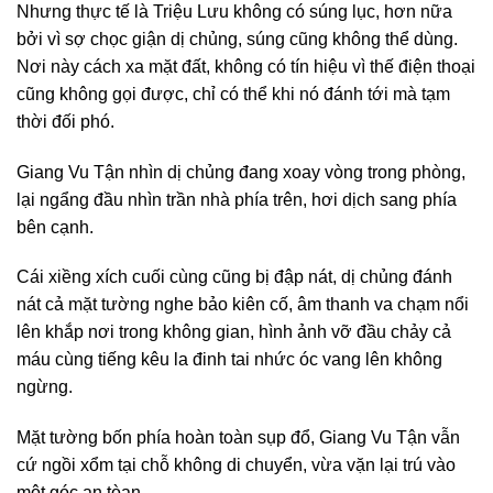
Nhưng thực tế là Triệu Lưu không có súng lục, hơn nữa
bởi vì sợ chọc giận dị chủng, súng cũng không thể dùng.
Nơi này cách xa mặt đất, không có tín hiệu vì thế điện thoại
cũng không gọi được, chỉ có thể khi nó đánh tới mà tạm
thời đối phó.
Giang Vu Tận nhìn dị chủng đang xoay vòng trong phòng,
lại ngẩng đầu nhìn trần nhà phía trên, hơi dịch sang phía
bên cạnh.
Cái xiềng xích cuối cùng cũng bị đập nát, dị chủng đánh
nát cả mặt tường nghe bảo kiên cố, âm thanh va chạm nổi
lên khắp nơi trong không gian, hình ảnh vỡ đầu chảy cả
máu cùng tiếng kêu la đinh tai nhức óc vang lên không
ngừng.
Mặt tường bốn phía hoàn toàn sụp đổ, Giang Vu Tận vẫn
cứ ngồi xổm tại chỗ không di chuyển, vừa vặn lại trú vào
một góc an tòan.