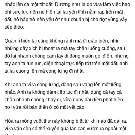
nhấc lên cả một tất đất. Dường như là do vừa làm việc hao
phí sức lực nên nó hiện tại lại yên tĩnh nằm rạp trên mặt
đất, hô hấp trở nên yếu ớt như chuẩn bị cho đợt vùng vẫy
tiếp theo.
Quản lí hiện tại cũng không rảnh mà đi giảo biện, nhìn
những dây xích bị thoát ra mà tay chân luống cuống, sau
đó lại nhanh chóng cầm lấy di động muốn gọi điện, nhưng
tay anh ta run run, điện thoại trực tiếp rớt trên mặt đất, anh
ta lại cuống lên mà cong lưng đi nhặt.
Khi anh ta vừa cong lưng, đằng sau vang lên một tiếng
nhắc. Anh ta không dám tiếp tục đi nhặt, dùng cả tay cả
chân nhanh chóng chạy đi, vừa quay đầu liền phát hiện
nơi vừa rồi bản thân ở có một vết cào.
Hóa ra móng vuốt thứ này không biết từ khi nào đã dài ra,
vừa vặn còn có thể xuyên qua lan can vươn ra ngoài một