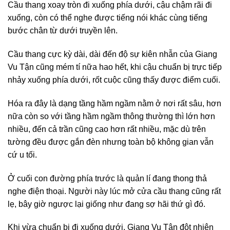
Cầu thang xoay tròn đi xuống phía dưới, cậu chậm rãi đi
xuống, còn có thể nghe được tiếng nói khác cùng tiếng
bước chân từ dưới truyền lên.
Cầu thang cực kỳ dài, dài đến độ sự kiên nhẫn của Giang
Vu Tận cũng mém tí nữa hao hết, khi cậu chuẩn bị trực tiếp
nhảy xuống phía dưới, rốt cuộc cũng thấy được điểm cuối.
Hóa ra đây là dạng tầng hầm ngầm nằm ở nơi rất sâu, hơn
nữa còn so với tầng hầm ngầm thông thường thì lớn hơn
nhiều, đến cả trần cũng cao hơn rất nhiều, mặc dù trên
tường đều được gắn đèn nhưng toàn bộ không gian vẫn
cứ u tối.
Ở cuối con đường phía trước là quản lí đang thong thả
nghe điện thoại. Người này lúc mở cửa cầu thang cũng rất
lẹ, bây giờ ngược lại giống như đang sợ hãi thứ gì đó.
Khi vừa chuẩn bị đi xuống dưới, Giang Vu Tận đột nhiên