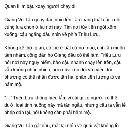
Quản lí im bặt, xoay người chạy đi.
Giang Vu Tận quay đầu nhìn lên cầu thang thật dài, cuối
cùng lựa chọn ở lại nơi này. Tìm nơi tùy tiện ngồi xổm
xuống, cậu ngẩng đầu nhìn về phía Triệu Lưu.
Không kể thời gian, có thể ở bất cứ nơi nào, chỉ cần muốn
tám nhảm, công dân họ Giang đều có thể làm. Triệu Lưu
nói nơi này nguy hiểm, bảo cậu nhanh chạy lên trên, cậu
vẫn không nhúc nhích, hơn nữa còn đối với việc đối
phương có thể nhận được tận hai phần tiền lương tỏ vẻ
hâm mộ.
“…” Triệu Lưu không hiểu lắm vì cái gì có người có thể
dưới loại tình huống này mà tán ngẫu, nhưng cậu ta vẫn lễ
phép đáp lại, nói không cần phải hâm mộ.
Giang Vu Tận gật đầu, mắt lại nhìn về quái vật khổng lồ