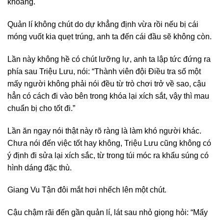
khoảng.
Quản lí không chút do dự khẳng định vừa rồi nếu bị cái
móng vuốt kia quẹt trúng, anh ta đến cái đầu sẽ không còn.
Lần này không hề có chút lưỡng lự, anh ta lập tức đứng ra
phía sau Triệu Lưu, nói: “Thành viên đội Điều tra số một
mấy người không phải nói đều từ trò chơi trở về sao, cậu
hẳn có cách đi vào bên trong khóa lại xích sắt, vậy thì mau
chuẩn bị cho tốt đi.”
Lần ăn ngay nói thật này rõ ràng là làm khó người khác.
Chưa nói đến việc tốt hay không, Triệu Lưu cũng không có
ý định đi sửa lại xích sắc, từ trong túi móc ra khẩu súng có
hình dáng đặc thù.
Giang Vu Tận đôi mắt hơi nhếch lên một chút.
Cậu chậm rãi đến gần quản lí, lát sau nhỏ giọng hỏi: “Mấy