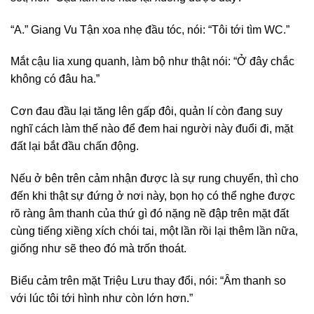
“A.” Giang Vu Tận xoa nhẹ đầu tóc, nói: “Tôi tới tìm WC.”
Mắt cậu lia xung quanh, làm bộ như thật nói: “Ở đây chắc
không có đâu ha.”
Cơn đau đầu lại tăng lên gấp đôi, quản lí còn đang suy
nghĩ cách làm thế nào để đem hai người này đuổi đi, mặt
đất lại bắt đầu chấn động.
Nếu ở bên trên cảm nhận được là sự rung chuyển, thì cho
đến khi thật sự đứng ở nơi này, bọn họ có thể nghe được
rõ ràng âm thanh của thứ gì đó nặng nề đập trên mặt đất
cùng tiếng xiềng xích chói tai, một lần rồi lại thêm lần nữa,
giống như sẽ theo đó mà trốn thoát.
Biểu cảm trên mặt Triệu Lưu thay đổi, nói: “Âm thanh so
với lúc tôi tới hình như còn lớn hơn.”