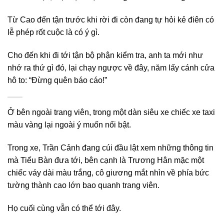
Từ Cao đến tận trước khi rời đi còn đang tự hỏi kẻ điên có
lễ phép rốt cuộc là có ý gì.
Cho đến khi đi tới tận bộ phận kiểm tra, anh ta mới như
nhớ ra thứ gì đó, lại chạy ngược về đây, năm lấy cánh cửa
hô to: “Đừng quên báo cáo!”
Ở bên ngoài trang viên, trong một dàn siêu xe chiếc xe taxi
màu vàng lại ngoài ý muốn nổi bật.
Trong xe, Trần Cảnh đang cúi đầu lật xem những thông tin
mà Tiểu Bàn đưa tới, bên cạnh là Trương Hân mặc một
chiếc váy dài màu trắng, cô giương mắt nhìn về phía bức
tường thành cao lớn bao quanh trang viên.
Họ cuối cùng vẫn có thể tới đây.