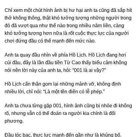
Chỉ xem một chút hình ảnh bị hư hại anh ta cũng đã sắp hít
thở không thông, thật khó tưởng tượng những người trong
đó đã vượt qua như thế nào trong nhiều năm liền, càng
khó tưởng tượng hơn nữa là rốt cuộc thực lực của người
chơi đứng đầu có thể mạnh đến mức nào.
Anh ta quay đầu nhìn về phía Hồ Lịch. Hồ Lịch đang hơi
cúi đầu, đây là lần đầu tiền Từ Cao thấy biểu cảm không
nói nên lời này của anh ta, hỏi: “001 là ai vậy?”
Hồ Lịch cẩn thận gom lại những mảnh vỡ, không định
nhiều lời, chỉ nói: “Là một tên điên có lễ phép.”
Anh ta chưa từng gặp 001, hình ảnh cũng bị nhòe đi không
rõ, nhưng vẫn có thể đoán ra người kia chính là đối
phương.
Đầu tóc bạc, thực lực mạnh đến gần như là khủng bố.