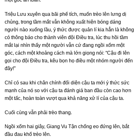
Triệu Lưu xuyên qua bãi phế tích, muốn trèo lên lưng dị
chủng, trong tầm mắt vẫn không xuất hiện bóng dáng
người nào xuống lầu, ý thức được quản lí kia hẳn là không
có thông báo cho thành viên đội Điều tra, lúc thu hồi tầm
mắt lại nhìn thấy một người vẫn cứ đang ngồi xổm một
góc, cách một khoảng cách mà lớn giọng nói: “Cậu đi lên
gọi cho đội Điều tra, kêu bọn họ điều một nhóm người đến
đây!”
Chỉ có sau khi chân chính đối diện cậu ta mới ý thức sức
mạnh của nó so với cậu ta đánh giá ban đầu còn cao hơn
một tấc, hoàn toàn vượt qua khả năng xử lí của cậu ta.
Cuối cùng vẫn phải trèo thang.
Ngồi xổm hai giây, Giang Vu Tận chống eo đứng lên, bắt
đầu đau khổ trèo lên.