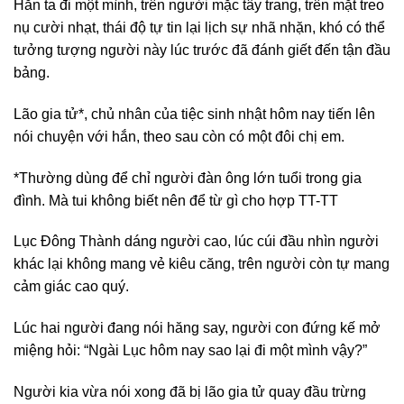
Hắn ta đi một mình, trên người mặc tây trang, trên mặt treo
nụ cười nhạt, thái độ tự tin lại lịch sự nhã nhặn, khó có thể
tưởng tượng người này lúc trước đã đánh giết đến tận đầu
bảng.
Lão gia tử*, chủ nhân của tiệc sinh nhật hôm nay tiến lên
nói chuyện với hắn, theo sau còn có một đôi chị em.
*Thường dùng để chỉ người đàn ông lớn tuổi trong gia
đình. Mà tui không biết nên để từ gì cho hợp TT-TT
Lục Đông Thành dáng người cao, lúc cúi đầu nhìn người
khác lại không mang vẻ kiêu căng, trên người còn tự mang
cảm giác cao quý.
Lúc hai người đang nói hăng say, người con đứng kế mở
miệng hỏi: “Ngài Lục hôm nay sao lại đi một mình vậy?”
Người kia vừa nói xong đã bị lão gia tử quay đầu trừng