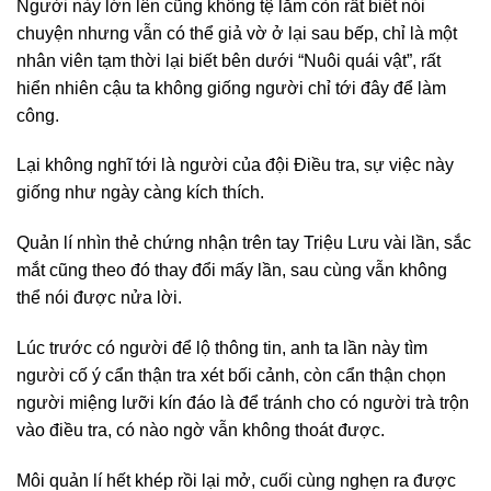
Người này lớn lên cũng không tệ lắm còn rất biết nói
chuyện nhưng vẫn có thể giả vờ ở lại sau bếp, chỉ là một
nhân viên tạm thời lại biết bên dưới “Nuôi quái vật”, rất
hiển nhiên cậu ta không giống người chỉ tới đây để làm
công.
Lại không nghĩ tới là người của đội Điều tra, sự việc này
giống như ngày càng kích thích.
Quản lí nhìn thẻ chứng nhận trên tay Triệu Lưu vài lần, sắc
mắt cũng theo đó thay đổi mấy lần, sau cùng vẫn không
thể nói được nửa lời.
Lúc trước có người để lộ thông tin, anh ta lần này tìm
người cố ý cẩn thận tra xét bối cảnh, còn cẩn thận chọn
người miệng lưỡi kín đáo là để tránh cho có người trà trộn
vào điều tra, có nào ngờ vẫn không thoát được.
Môi quản lí hết khép rồi lại mở, cuối cùng nghẹn ra được