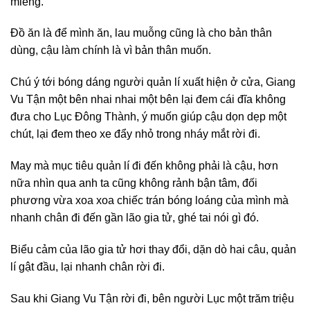
miếng.
Đồ ăn là để mình ăn, lau muỗng cũng là cho bản thân
dùng, cậu làm chính là vì bản thân muốn.
Chú ý tới bóng dáng người quản lí xuất hiện ở cửa, Giang
Vu Tận một bên nhai nhai một bên lại đem cái đĩa không
đưa cho Lục Đông Thành, ý muốn giúp cậu dọn dẹp một
chút, lại đem theo xe đẩy nhỏ trong nháy mắt rời đi.
May mà mục tiêu quản lí đi đến không phải là cậu, hơn
nữa nhìn qua anh ta cũng không rảnh bận tâm, đối
phương vừa xoa xoa chiếc trán bóng loáng của mình mà
nhanh chân đi đến gần lão gia tử, ghé tai nói gì đó.
Biểu cảm của lão gia tử hơi thay đổi, dặn dò hai câu, quản
lí gật đầu, lại nhanh chân rời đi.
Sau khi Giang Vu Tận rời đi, bên người Lục một trăm triệu