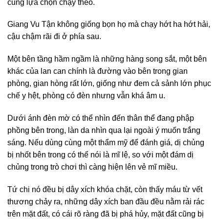
cũng lựa chọn chạy theo.
Giang Vu Tận không giống bọn họ mà chạy hớt ha hớt hải,
cậu chậm rãi đi ở phía sau.
Một bên tầng hầm ngầm là những hàng song sắt, một bên
khác của lan can chính là đường vào bên trong gian
phòng, gian hòng rất lớn, giống như đem cả sảnh lớn phục
chế y hệt, phòng có đèn nhưng vẫn khá âm u.
Dưới ánh đèn mờ có thể nhìn đến thân thể đang phập
phồng bên trong, làn da nhìn qua lại ngoài ý muốn trắng
sáng. Nếu dùng cùng một thẩm mỹ để đánh giá, dị chủng
bị nhốt bên trong có thể nói là mĩ lệ, so với một đám dị
chủng trong trò chơi thì càng hiện lên vẻ mĩ miều.
Tứ chi nó đều bị dây xích khóa chặt, còn thấy máu từ vết
thương chảy ra, những dây xích ban đầu đều nằm rải rác
trên mặt đất, có cái rõ ràng đã bị phá hủy, mặt đất cũng bị