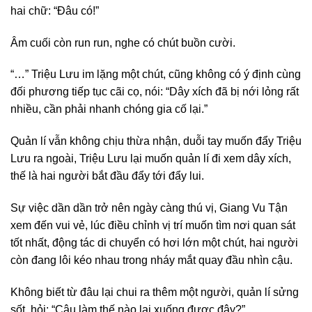
hai chữ: “Đâu có!”
Âm cuối còn run run, nghe có chút buồn cười.
“…” Triệu Lưu im lặng một chút, cũng không có ý định cùng
đối phương tiếp tục cãi cọ, nói: “Dây xích đã bị nới lỏng rất
nhiều, cần phải nhanh chóng gia cố lại.”
Quản lí vẫn không chịu thừa nhận, duỗi tay muốn đẩy Triệu
Lưu ra ngoài, Triệu Lưu lại muốn quản lí đi xem dây xích,
thế là hai người bắt đầu đẩy tới đẩy lui.
Sự việc dần dần trở nên ngày càng thú vị, Giang Vu Tận
xem đến vui vẻ, lúc điều chỉnh vị trí muốn tìm nơi quan sát
tốt nhất, động tác di chuyển có hơi lớn một chút, hai người
còn đang lôi kéo nhau trong nháy mắt quay đầu nhìn cậu.
Không biết từ đâu lại chui ra thêm một người, quản lí sửng
sốt, hỏi: “Cậu làm thế nào lại xuống được đây?”