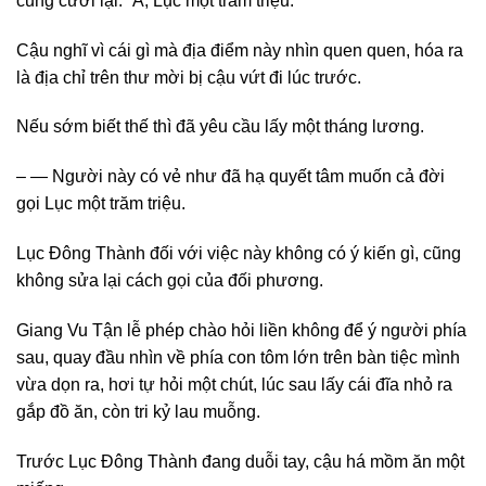
cũng cười lại: “À, Lục một trăm triệu.”
Cậu nghĩ vì cái gì mà địa điểm này nhìn quen quen, hóa ra
là địa chỉ trên thư mời bị cậu vứt đi lúc trước.
Nếu sớm biết thế thì đã yêu cầu lấy một tháng lương.
– — Người này có vẻ như đã hạ quyết tâm muốn cả đời
gọi Lục một trăm triệu.
Lục Đông Thành đối với việc này không có ý kiến gì, cũng
không sửa lại cách gọi của đối phương.
Giang Vu Tận lễ phép chào hỏi liền không để ý người phía
sau, quay đầu nhìn về phía con tôm lớn trên bàn tiệc mình
vừa dọn ra, hơi tự hỏi một chút, lúc sau lấy cái đĩa nhỏ ra
gắp đồ ăn, còn tri kỷ lau muỗng.
Trước Lục Đông Thành đang duỗi tay, cậu há mồm ăn một