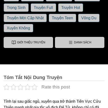
Trọng Sinh
Truyện Full
Truyện Hot
Truyện Mới Cập Nhật
Truyện Teen
Võng Du
Xuyên Không
GIỚI THIỆU TRUYỆN
DANH SÁCH
Tóm Tắt Nội Dung Truyện
Rate this post
Tỉnh lại sau giấc ngủ, xuyên qua trở thành Tiên Vực Cửu
Thiên mạnh nhất gia tộc vô địch Đế Tử, không chỉ có đã