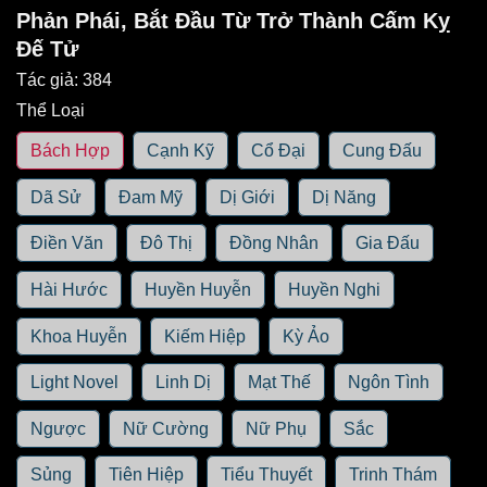
Phản Phái, Bắt Đầu Từ Trở Thành Cấm Kỵ
Đế Tử
Tác giả:
384
Thể Loại
Bách Hợp
Cạnh Kỹ
Cổ Đại
Cung Đấu
Dã Sử
Đam Mỹ
Dị Giới
Dị Năng
Điền Văn
Đô Thị
Đồng Nhân
Gia Đấu
Hài Hước
Huyền Huyễn
Huyền Nghi
Khoa Huyễn
Kiếm Hiệp
Kỳ Ảo
Light Novel
Linh Dị
Mạt Thế
Ngôn Tình
Ngược
Nữ Cường
Nữ Phụ
Sắc
Sủng
Tiên Hiệp
Tiểu Thuyết
Trinh Thám