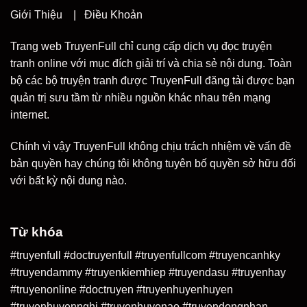
Giới Thiệu
|
Điều Khoản
Trang web TruyenFull chỉ cung cấp dịch vụ đọc truyện
tranh online với mục đích giải trí và chia sẻ nội dung. Toàn
bộ các bộ truyện tranh được TruyenFull đăng tải được bạn
quản trị sưu tầm từ nhiều nguồn khác nhau trên mạng
internet.
Chính vì vậy TruyenFull không chịu trách nhiệm về vấn đề
bản quyền hay chúng tôi không tuyên bố quyền sở hữu đối
với bất kỳ nội dung nào.
Từ khóa
#truyenfull #doctruyenfull #truyenfullcom #truyencanhky
#truyendammy #truyenkiemhiep #truyendasu #truyenhay
#truyenonline #doctruyen #truyenhuyenhuyen
#truyenhuyennghi #truyenhuyenao #truyendongnhan