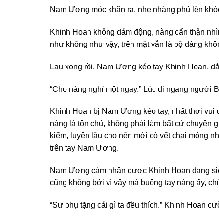
Nam Ương móc khăn ra, nhẹ nhàng phủ lên khóe
Khinh Hoan không dám động, nàng cẩn thận nhì
như không như vậy, trên mặt vẫn là bộ dáng không
Lau xong rồi, Nam Ương kéo tay Khinh Hoan, dắt
“Cho nàng nghỉ một ngày.” Lúc đi ngang người B
Khinh Hoan bị Nam Ương kéo tay, nhất thời vu
nàng là tôn chủ, không phải làm bất cứ chuyện g
kiếm, luyện lâu cho nên mới có vết chai mỏng nh
trên tay Nam Ương.
Nam Ương cảm nhận được Khinh Hoan đang siết c
cũng không bởi vì vậy mà buông tay nàng ấy, chỉ
“Sư phụ tặng cái gì ta đều thích.” Khinh Hoan cườ