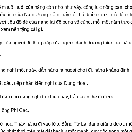
ăm tuổi, tuổi của nàng còn nhỏ như vậy, công lực nông cạn, ch
ểu tình của Nam Ương, cảm thấy có chút buồn cười, một tôn c
 với tiểu đồ đệ của nàng lại để bụng vô cùng, mỗi một năm tr
 xem nên tặng cái gì.
 của ngươi đi, thư pháp của ngươi danh dương thiên hạ, nàng 
”
 nghỉ một ngày, dẫn nàng ra ngoài chơi đi, nàng khẳng định là
 đầu, tiếp nhận kiến nghị của Dung Hoài.
 đầu cho nàng nghỉ từ chiều nay, hẳn là có thể đi được.
 Hồng Phi Các.
ờ học. Thấy nàng đi vào lớp, Bằng Tử Lai đang giảng được một 
úc nhất thời, trên mặt đất bạch y một mảnh, duy độc trong một