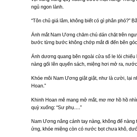
ngủ ngon lành.
“Tôn chủ giá lâm, không biết có gì phân phó?” Bằ
Ánh mắt Nam Ương chăm chú dán chặt trên người 
bước từng bước không chớp mắt đi đến bên góc 
Ánh dương quang bên ngoài cửa sổ le lói chiếu 
nàng gối lên quyển sách, miệng hơi mở ra, nước
Khóe môi Nam Ương giật giật, như là cười, lại 
Hoan.”
Khinh Hoan mê mang mở mắt, mơ mơ hồ hồ nhìn t
quỳ xuống: “Sư phụ….”
Nam Ương nâng cánh tay nàng, không để nàng th
ửng, khóe miệng còn có nước bọt chưa khô, dưới