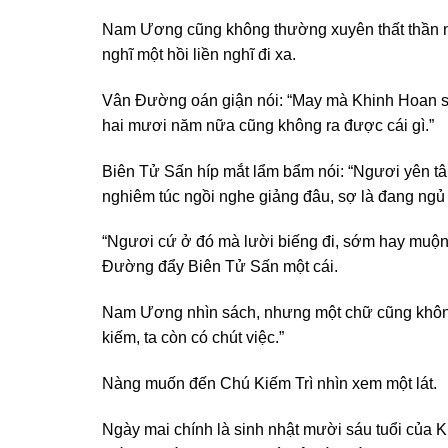
Nam Ương cũng không thường xuyên thất thần như 
nghĩ một hồi liền nghĩ đi xa.
Vân Đường oán giận nói: “May mà Khinh Hoan s
hai mươi năm nữa cũng không ra được cái gì.”
Biên Tử Sấn híp mắt lẩm bẩm nói: “Ngươi yên t
nghiêm túc ngồi nghe giảng đâu, sợ là đang ngủ 
“Ngươi cứ ở đó mà lười biếng đi, sớm hay muộn 
Đường đẩy Biên Tử Sấn một cái.
Nam Ương nhìn sách, nhưng một chữ cũng không x
kiếm, ta còn có chút việc.”
Nàng muốn đến Chú Kiếm Trì nhìn xem một lát.
Ngày mai chính là sinh nhật mười sáu tuổi của K