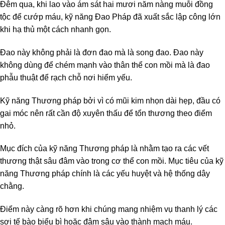
Đêm qua, khi lao vào ám sát hai mươi năm nàng muỗi đồng
tộc để cướp máu, kỹ năng Đao Pháp đã xuất sắc lập công lớn
khi hạ thủ một cách nhanh gọn.
Đao này không phải là đơn đao mà là song đao. Đao này
không dùng để chém mạnh vào thân thể con mồi mà là đao
phẫu thuật để rạch chỗ nơi hiểm yếu.
Kỹ năng Thương pháp bởi vì có mũi kim nhọn dài hẹp, đầu có
gai móc nên rất cần độ xuyên thấu để tổn thương theo điểm
nhỏ.
Mục đích của kỹ năng Thương pháp là nhằm tạo ra các vết
thương thật sâu đâm vào trong cơ thể con mồi. Mục tiêu của kỹ
năng Thương pháp chính là các yếu huyệt và hệ thống dây
chằng.
Điểm này càng rõ hơn khi chúng mang nhiệm vụ thanh lý các
sợi tế bào biểu bì hoặc đâm sâu vào thành mạch máu.