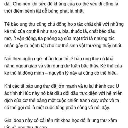
dài. Cho nên khi sức đề kháng của cơ thể yếu đi cũng là
thời điểm bệnh tật dễ bùng phát là nhất.
Tế bào ung thư cũng chủ động hợp tác chặt chẽ với những
kẻ thù của cơ thể như rượu, bia, thuốc lá, chất béo dầu
mỡ, ít vận động, tia phóng xạ của mặt trời là những tác
nhân gây ra bệnh tật cho cơ thể sinh vật thường thấy nhất.
Nói theo ngôn ngữ nhân loại thì tế bào ung thư có khả
năng ngoại giao và vận dụng dư luận bậc thầy. Kẻ thù của
kẻ thù là đồng minh – nguyên lý này ai cũng có thể hiểu.
Khi các tế bào ung thư đã lớn mạnh và tụ lại thành cục U
ác tính thì lúc này nó bắt đầu đối đầu trực diện với hệ miễn
dịch của cơ thể bằng một cuộc chiến tranh quy ước và ta
có thể gọi đó là một cuộc tổng phản công và nổi dậy.
Giai đoạn này có cái tên rất khoa học đó là ung thư xâm
lấn và ung thư di căn.