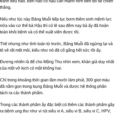
tranh tiêu hao. Bên nào có hậu cần mạnh hơn bên đó sẽ chiến
thắng.
Nếu như lúc này Băng Muỗi tiếp tục bơm thêm sinh mệnh lực
nữa vào cơ thể bà Hậu thì có lẽ sau đêm nay bà ấy đã hoàn
toàn khỏi bệnh và có thể xuất viện được rồi.
Thế nhưng như tính toán từ trước, Băng Muỗi đã ngừng lại và
tỏ vẻ rất mệt mỏi, kiểu như nó đã cố gắng hết sức rồi ấy.
Đương nhiên là để cho Mộng Thu nhìn xem, khán giả duy nhất
của một vở kịch có một không hai.
Chỉ trong khoảng thời gian tầm mười lăm phút, 300 giọt máu
đã nằm gọn trong bụng Băng Muỗi và được hệ thống phân
tách ra các thành phẩm.
Trong các thành phẩm ấy đặc biệt có thêm các thành phẩm gây
ra bệnh ung thư như vi rút siêu vi A, siêu vi B, siêu vi C, HPV,