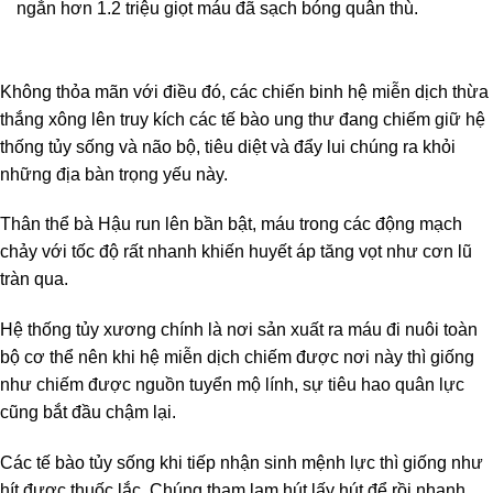
ngắn hơn 1.2 triệu giọt máu đã sạch bóng quân thù.
Không thỏa mãn với điều đó, các chiến binh hệ miễn dịch thừa
thắng xông lên truy kích các tế bào ung thư đang chiếm giữ hệ
thống tủy sống và não bộ, tiêu diệt và đẩy lui chúng ra khỏi
những địa bàn trọng yếu này.
Thân thể bà Hậu run lên bần bật, máu trong các động mạch
chảy với tốc độ rất nhanh khiến huyết áp tăng vọt như cơn lũ
tràn qua.
Hệ thống tủy xương chính là nơi sản xuất ra máu đi nuôi toàn
bộ cơ thể nên khi hệ miễn dịch chiếm được nơi này thì giống
như chiếm được nguồn tuyển mộ lính, sự tiêu hao quân lực
cũng bắt đầu chậm lại.
Các tế bào tủy sống khi tiếp nhận sinh mệnh lực thì giống như
hít được thuốc lắc. Chúng tham lam hút lấy hút để rồi nhanh