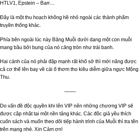
HTLV1, Epstein – Barr…
Đây là một thu hoạch không hề nhỏ ngoài các thành phẩm
truyền thống khác.
Phía bên ngoài lúc này Băng Muỗi dưới dạng một con muỗi
mang bầu bởi bụng của nó căng tròn như trái banh.
Hai cánh của nó phải đập mạnh rất khổ sở thì mới nâng được
cả cơ thể lên bay về cái ổ thơm tho kiều diễm giữa ngực Mộng
Thu.
——-
Do vấn đề độc quyền khi lên VIP nên những chương VIP sẽ
được cập nhật tại một nền tảng khác. Các độc giả yêu thích
cuốn sách và muốn theo dõi tiếp hành trình của Muỗi thì tra tên
trên mạng nhé. Xin Cảm ơn!