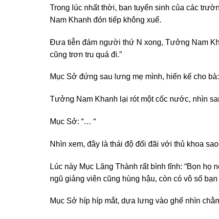
Trong lúc nhất thời, ban tuyển sinh của các trư
Nam Khanh đón tiếp không xuể.
Đưa tiễn đám người thứ N xong, Tưởng Nam Khanh
cũng trơn tru quá đi.”
Mục Sở đứng sau lưng mẹ mình, hiến kế cho bà: 
Tưởng Nam Khanh lại rót một cốc nước, nhìn san
Mục Sở: “… “
Nhìn xem, đây là thái độ đối đãi với thủ khoa sa
Lúc này Mục Lăng Thành rất bình tĩnh: “Bọn họ n
ngũ giảng viên cũng hùng hậu, còn có vô số bạn h
Mục Sở híp híp mắt, dựa lưng vào ghế nhìn chằm 