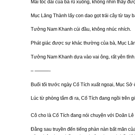
Mái tóc dài của bà rũ xuống, không nhìn thấy đượ
Mục Lăng Thành lấy con dao gọt trái cây từ tay bà
Tưởng Nam Khanh cúi đầu, không nhúc nhích.
Phát giác được sự khác thường của bà, Mục Lăn
Tưởng Nam Khanh dựa vào vai ông, rất yên tĩnh
– ———-
Buổi tối trước ngày Cố Tích xuất ngoại, Mục Sở 
Lúc từ phòng tắm đi ra, Cố Tích đang ngồi trên g
Cô cho là Cố Tích đang nói chuyện với Doãn Lê H
Đằng sau truyền đến tiếng phàn nàn bất mãn của