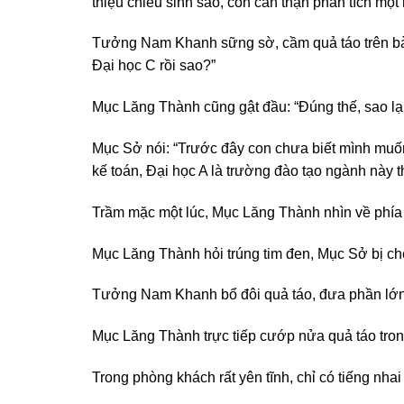
thiệu chiêu sinh sao, con cẩn thận phân tích một 
Tưởng Nam Khanh sững sờ, cầm quả táo trên bàn, 
Đại học C rồi sao?”
Mục Lăng Thành cũng gật đầu: “Đúng thế, sao lại
Mục Sở nói: “Trước đây con chưa biết mình muốn
kế toán, Đại học A là trường đào tạo ngành này 
Trầm mặc một lúc, Mục Lăng Thành nhìn về phía c
Mục Lăng Thành hỏi trúng tim đen, Mục Sở bị chẹ
Tưởng Nam Khanh bổ đôi quả táo, đưa phần lớn ch
Mục Lăng Thành trực tiếp cướp nửa quả táo tron
Trong phòng khách rất yên tĩnh, chỉ có tiếng nhai