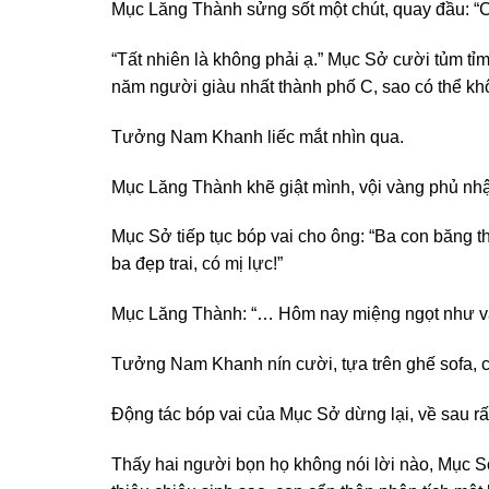
Mục Lăng Thành sửng sốt một chút, quay đầu: “C
“Tất nhiên là không phải ạ.” Mục Sở cười tủm tỉm,
năm người giàu nhất thành phố C, sao có thể khôn
Tưởng Nam Khanh liếc mắt nhìn qua.
Mục Lăng Thành khẽ giật mình, vội vàng phủ nhậ
Mục Sở tiếp tục bóp vai cho ông: “Ba con băng 
ba đẹp trai, có mị lực!”
Mục Lăng Thành: “… Hôm nay miệng ngọt như vậ
Tưởng Nam Khanh nín cười, tựa trên ghế sofa, ch
Động tác bóp vai của Mục Sở dừng lại, về sau rấ
Thấy hai người bọn họ không nói lời nào, Mục Sở