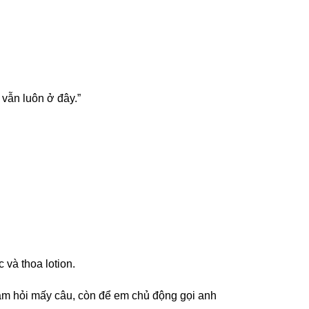
vẫn luôn ở đây.”
và thoa lotion.
hăm hỏi mấy câu, còn để em chủ động gọi anh