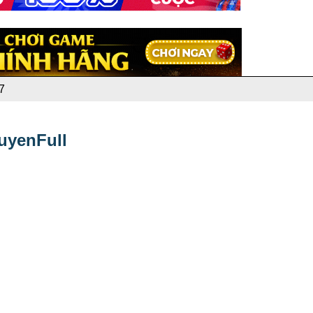
7
uyenFull