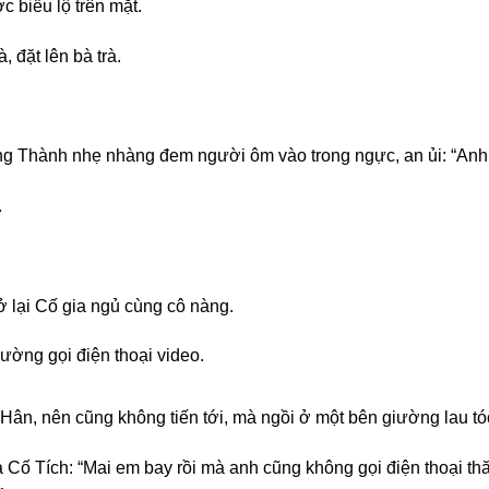
c biểu lộ trên mặt.
, đặt lên bà trà.
g Thành nhẹ nhàng đem người ôm vào trong ngực, an ủi: “Anh 
.
ở lại Cố gia ngủ cùng cô nàng.
iường gọi điện thoại video.
ân, nên cũng không tiến tới, mà ngồi ở một bên giường lau tóc 
 Cố Tích: “Mai em bay rồi mà anh cũng không gọi điện thoại t