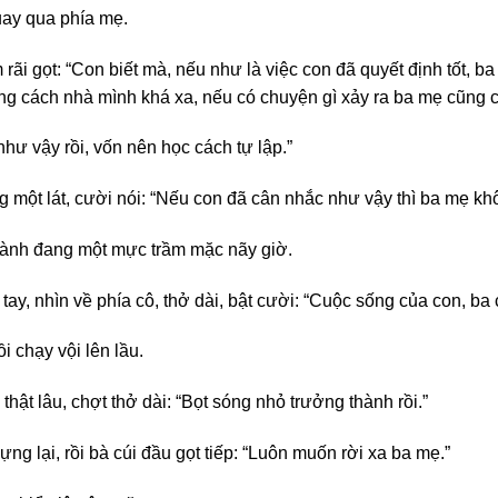
uay qua phía mẹ.
i gọt: “Con biết mà, nếu như là việc con đã quyết định tốt, 
g cách nhà mình khá xa, nếu có chuyện gì xảy ra ba mẹ cũng c
hư vậy rồi, vốn nên học cách tự lập.”
ột lát, cười nói: “Nếu con đã cân nhắc như vậy thì ba mẹ khô
hành đang một mực trầm mặc nãy giờ.
, nhìn về phía cô, thở dài, bật cười: “Cuộc sống của con, ba c
 chạy vội lên lầu.
hật lâu, chợt thở dài: “Bọt sóng nhỏ trưởng thành rồi.”
 lại, rồi bà cúi đầu gọt tiếp: “Luôn muốn rời xa ba mẹ.”