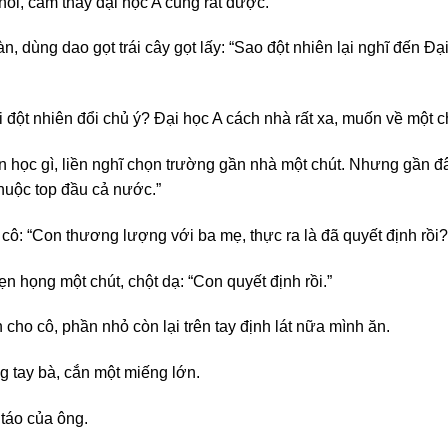
hồi, cảm thấy đại học A cũng rất được.”
dùng dao gọt trái cây gọt lấy: “Sao đột nhiên lại nghĩ đến Đại
 đột nhiên đổi chủ ý? Đại học A cách nhà rất xa, muốn về một 
 học gì, liền nghĩ chọn trường gần nhà một chút. Nhưng gần đ
thuộc top đầu cả nước.”
ô: “Con thương lượng với ba mẹ, thực ra là đã quyết định rồi?
n họng một chút, chột dạ: “Con quyết định rồi.”
o cô, phần nhỏ còn lại trên tay định lát nữa mình ăn.
g tay bà, cắn một miếng lớn.
 táo của ông.