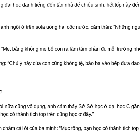
ờng đại học danh tiếng đến tận nhà để chiêu sinh, hết tốp này 
 ngồi ở trên sofa uống hai cốc nước, cảm thán: “Những người
“Mẹ, bằng không mẹ bổ con ra làm tám phần đi, mỗi trường nhé
g: “Chủ ý này của con cũng không tệ, bảo ba vào bếp đưa dao 
o?
ói nữa cũng vô dụng, anh cảm thấy Sở Sở học ở đại học C gần n
ọc có thành tích top trên cũng học ở đây.”
chằm cái ót của ba mình: “Mục tổng, bạn học có thành tích top 