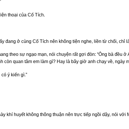
”
iện thoại của Cố Tích.
ấy đang ở cùng Cố Tích nên không tiện nghe, liền từ chối, chỉ 
mang theo sự ngạo mạn, nói chuyện rất gợi đòn: “Ông bà đều ở A
 anh còn quan tâm em làm gì? Hay là bây giờ anh chạy về, ngày
ó ý kiến gì.”
y khí huyết không thông thuận nên trực tiếp ngồi dậy, nói với 