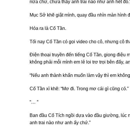
nữa chứ, chưa thấy anh trai nào như anh hết đó.
Mục Sở khẽ giật mình, quay đầu nhìn màn hình đ
Hóa ra là Cố Tần.
Tối nay Cố Tần có gọi video cho cô, nhưng cô th
Điện thoại truyền đến tiếng Cố Tần, giọng điệu 
không phải mỗi mình em lẻ loi trơ trọi bên đấy,
“Nếu anh thành khẩn muốn làm vậy thì em không c
Cố Tần xì khẽ: “Mơ đi. Trong mơ cái gì cũng có.”
“… “
Ban đầu Cố Tích ngồi dựa vào đầu giường, lúc nà
anh trai nào như anh ấy chứ.”