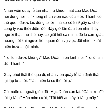
Nhân viên quầy lễ tân nhận ra khuôn mặt của Mạc Doãn,
nói đúng hơn thì không nhân viên nào của Hữu Thành có
thể quên được tác động to lớn mà sự cố 829 gây ra cho
công ty vào thời điểm đó. Bây giờ lần đầu tiên nhìn thấy
người thật như thế này, cô giật hết cả mình, đó là cảm giác
hoảng hốt khi người liên quan đến vụ việc đột nhiên xuất
hiện trước mặt mình.
“Tôi lên được không?” Mạc Doãn hiền lành nói: “Tôi đi tìm
Bùi Thanh.”
Giây phút thất thố qua đi, nhân viên quầy lễ tân định thần
lại lập tức nói: “Tất nhiên là có thể rồi ạ.”
Cô muốn ra ngoài giúp đỡ, Mạc Doãn can lại: “Cám ơn, để
tôi tự làm.” Hắn mỉm cười, “Tôi biết anh ấy ở tầng mấy.”