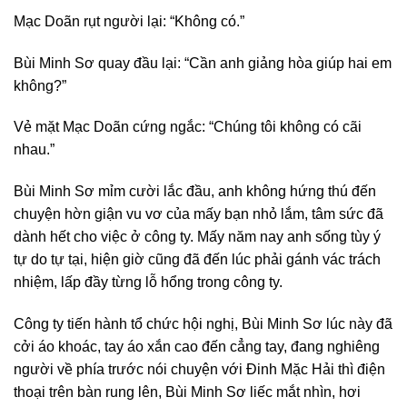
Mạc Doãn rụt người lại: “Không có.”
Bùi Minh Sơ quay đầu lại: “Cần anh giảng hòa giúp hai em
không?”
Vẻ mặt Mạc Doãn cứng ngắc: “Chúng tôi không có cãi
nhau.”
Bùi Minh Sơ mỉm cười lắc đầu, anh không hứng thú đến
chuyện hờn giận vu vơ của mấy bạn nhỏ lắm, tâm sức đã
dành hết cho việc ở công ty. Mấy năm nay anh sống tùy ý
tự do tự tại, hiện giờ cũng đã đến lúc phải gánh vác trách
nhiệm, lấp đầy từng lỗ hổng trong công ty.
Công ty tiến hành tổ chức hội nghị, Bùi Minh Sơ lúc này đã
cởi áo khoác, tay áo xắn cao đến cẳng tay, đang nghiêng
người về phía trước nói chuyện với Đinh Mặc Hải thì điện
thoại trên bàn rung lên, Bùi Minh Sơ liếc mắt nhìn, hơi