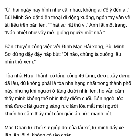
“Ừ, hai ngày nay hình như cãi nhau, không ai để ý đến ai.”
Bùi Minh Sơ đặt điện thoại di động xuống, ngón tay vân vê
tài liệu trên bàn lên, “Thật sự rất thú vị.” Anh lật một trang,
“Náo nhiệt như vậy mới giống người một nhà.”
Bàn chuyện công việc với Đinh Mặc Hải xong, Bùi Minh
Sơ đứng dậy đậy nắp bút: “Đi nào, chúng ta xuống lầu
nhìn thử xem.”
Tòa nhà Hữu Thành có tổng cộng 46 tầng, được xây dựng
đã lâu, dù không phải là tòa nhà hạng nhất trong thành phố
này, nhưng khi người ở tầng dưới nhìn lên, họ vẫn cảm
thấy mình không thể nhìn thấy điểm cuối. Bên ngoài tòa
nhà được lát gương sáng rực làm lóa mắt mọi người,
khiến họ cảm thấy một cảm giác áp bức mãnh liệt.
Mạc Doãn từ chối sự giúp đỡ của tài xế, tự mình đẩy xe
lăn lên lối đi không có rào chắn.