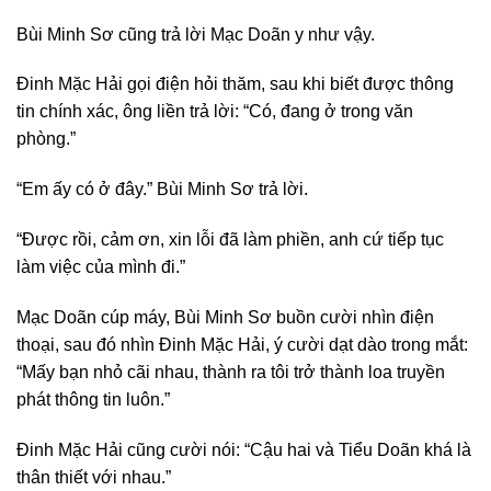
Bùi Minh Sơ cũng trả lời Mạc Doãn y như vậy.
Đinh Mặc Hải gọi điện hỏi thăm, sau khi biết được thông
tin chính xác, ông liền trả lời: “Có, đang ở trong văn
phòng.”
“Em ấy có ở đây.” Bùi Minh Sơ trả lời.
“Được rồi, cảm ơn, xin lỗi đã làm phiền, anh cứ tiếp tục
làm việc của mình đi.”
Mạc Doãn cúp máy, Bùi Minh Sơ buồn cười nhìn điện
thoại, sau đó nhìn Đinh Mặc Hải, ý cười dạt dào trong mắt:
“Mấy bạn nhỏ cãi nhau, thành ra tôi trở thành loa truyền
phát thông tin luôn.”
Đinh Mặc Hải cũng cười nói: “Cậu hai và Tiểu Doãn khá là
thân thiết với nhau.”