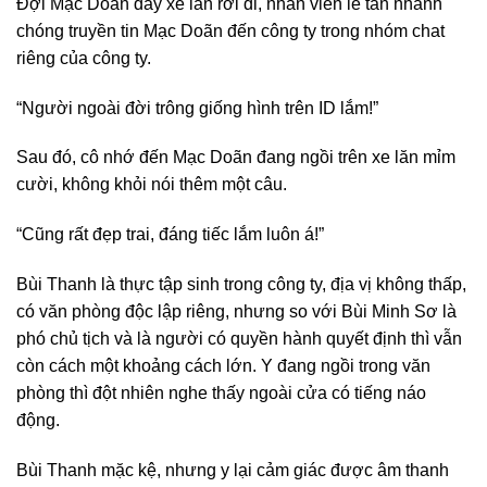
Đợi Mạc Doãn đẩy xe lăn rời đi, nhân viên lễ tân nhanh
chóng truyền tin Mạc Doãn đến công ty trong nhóm chat
riêng của công ty.
“Người ngoài đời trông giống hình trên ID lắm!”
Sau đó, cô nhớ đến Mạc Doãn đang ngồi trên xe lăn mỉm
cười, không khỏi nói thêm một câu.
“Cũng rất đẹp trai, đáng tiếc lắm luôn á!”
Bùi Thanh là thực tập sinh trong công ty, địa vị không thấp,
có văn phòng độc lập riêng, nhưng so với Bùi Minh Sơ là
phó chủ tịch và là người có quyền hành quyết định thì vẫn
còn cách một khoảng cách lớn. Y đang ngồi trong văn
phòng thì đột nhiên nghe thấy ngoài cửa có tiếng náo
động.
Bùi Thanh mặc kệ, nhưng y lại cảm giác được âm thanh