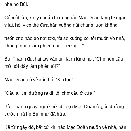
nhà họ Bùi.
Có một lần, khi y chuẩn bị ra ngoài, Mạc Doãn lặng lẽ ngăn
y lại, hỏi y có thể đưa hắn xuống núi chung luôn không.
“Đến chỗ nào dễ bắt taxi, tôi sẽ xuống xe, tôi muốn về nhà,
không muốn làm phiền chú Trương…”
Bùi Thanh đút hai tay vào túi, lạnh lùng nói: “Cho nên cậu
mới tới đây làm phiền tôi?”
Mạc Doãn có vẻ xấu hổ: “Xin lỗi.”
“Cậu tự tìm đường ra đi, tôi chờ cậu ở cửa.”
Bùi Thanh quay người rời đi, đợi Mạc Doãn ở góc đường
trước nhà họ Bùi như đã hứa.
Kể từ ngày đó, bất cứ khi nào Mạc Doãn muốn về nhà, hắn