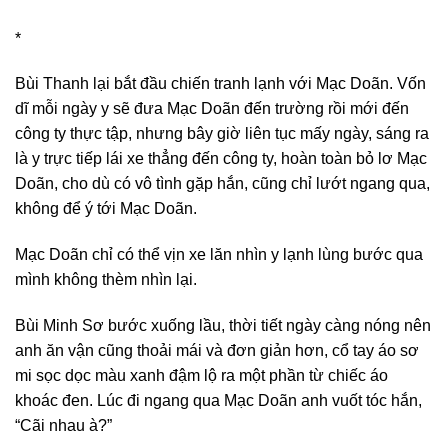
*
Bùi Thanh lại bắt đầu chiến tranh lạnh với Mạc Doãn. Vốn
dĩ mỗi ngày y sẽ đưa Mạc Doãn đến trường rồi mới đến
công ty thực tập, nhưng bây giờ liên tục mấy ngày, sáng ra
là y trực tiếp lái xe thẳng đến công ty, hoàn toàn bỏ lơ Mạc
Doãn, cho dù có vô tình gặp hắn, cũng chỉ lướt ngang qua,
không để ý tới Mạc Doãn.
Mạc Doãn chỉ có thể vịn xe lăn nhìn y lạnh lùng bước qua
mình không thèm nhìn lại.
Bùi Minh Sơ bước xuống lầu, thời tiết ngày càng nóng nên
anh ăn vận cũng thoải mái và đơn giản hơn, cổ tay áo sơ
mi sọc dọc màu xanh đậm lộ ra một phần từ chiếc áo
khoác đen. Lúc đi ngang qua Mạc Doãn anh vuốt tóc hắn,
“Cãi nhau à?”