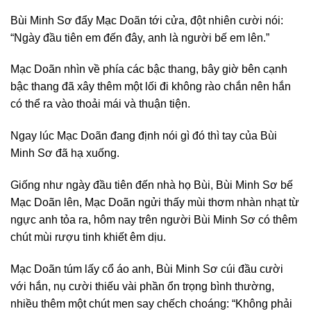
Bùi Minh Sơ đẩy Mạc Doãn tới cửa, đột nhiên cười nói:
“Ngày đầu tiên em đến đây, anh là người bế em lên.”
Mạc Doãn nhìn về phía các bậc thang, bây giờ bên cạnh
bậc thang đã xây thêm một lối đi không rào chắn nên hắn
có thể ra vào thoải mái và thuận tiện.
Ngay lúc Mạc Doãn đang định nói gì đó thì tay của Bùi
Minh Sơ đã hạ xuống.
Giống như ngày đầu tiên đến nhà họ Bùi, Bùi Minh Sơ bế
Mạc Doãn lên, Mạc Doãn ngửi thấy mùi thơm nhàn nhạt từ
ngực anh tỏa ra, hôm nay trên người Bùi Minh Sơ có thêm
chút mùi rượu tinh khiết êm dịu.
Mạc Doãn túm lấy cổ áo anh, Bùi Minh Sơ cúi đầu cười
với hắn, nụ cười thiếu vài phần ổn trọng bình thường,
nhiều thêm một chút men say chếch choáng: “Không phải