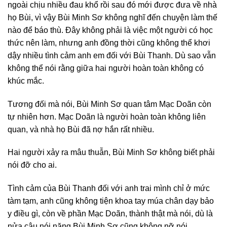
ngoài chịu nhiều đau khổ rồi sau đó mới được đưa về nhà
họ Bùi, vì vậy Bùi Minh Sơ không nghĩ đến chuyện làm thế
nào để báo thù. Đây không phải là việc một người có học
thức nên làm, nhưng anh đồng thời cũng không thể khơi
dậy nhiều tình cảm anh em đối với Bùi Thanh. Dù sao vẫn
không thể nói rằng giữa hai người hoàn toàn không có
khúc mắc.
Tương đối mà nói, Bùi Minh Sơ quan tâm Mạc Doãn còn
tự nhiên hơn. Mạc Doãn là người hoàn toàn không liên
quan, và nhà họ Bùi đã nợ hắn rất nhiều.
Hai người xảy ra mâu thuẫn, Bùi Minh Sơ không biết phải
nói đỡ cho ai.
Tình cảm của Bùi Thanh đối với anh trai mình chỉ ở mức
tàm tạm, anh cũng không tiện khoa tay múa chân dạy bảo
y điều gì, còn về phần Mạc Doãn, thành thật mà nói, dù là
nửa câu nói nặng Bùi Minh Sơ cũng không nỡ nói.