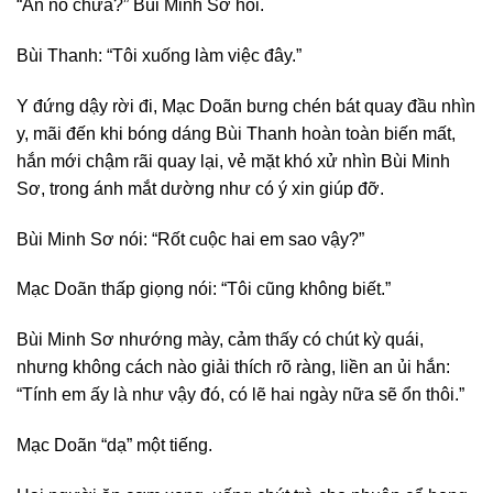
“Ăn no chưa?” Bùi Minh Sơ hỏi.
Bùi Thanh: “Tôi xuống làm việc đây.”
Y đứng dậy rời đi, Mạc Doãn bưng chén bát quay đầu nhìn
y, mãi đến khi bóng dáng Bùi Thanh hoàn toàn biến mất,
hắn mới chậm rãi quay lại, vẻ mặt khó xử nhìn Bùi Minh
Sơ, trong ánh mắt dường như có ý xin giúp đỡ.
Bùi Minh Sơ nói: “Rốt cuộc hai em sao vậy?”
Mạc Doãn thấp giọng nói: “Tôi cũng không biết.”
Bùi Minh Sơ nhướng mày, cảm thấy có chút kỳ quái,
nhưng không cách nào giải thích rõ ràng, liền an ủi hắn:
“Tính em ấy là như vậy đó, có lẽ hai ngày nữa sẽ ổn thôi.”
Mạc Doãn “dạ” một tiếng.