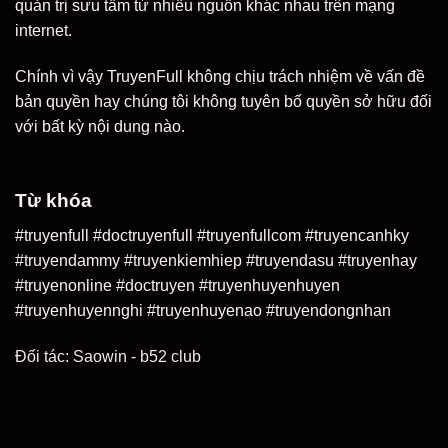
quản trị sưu tầm từ nhiều nguồn khác nhau trên mạng
internet.
Chính vì vậy TruyenFull không chịu trách nhiệm về vấn đề
bản quyền hay chúng tôi không tuyên bố quyền sở hữu đối
với bất kỳ nội dung nào.
Từ khóa
#truyenfull #doctruyenfull #truyenfullcom #truyencanhky
#truyendammy #truyenkiemhiep #truyendasu #truyenhay
#truyenonline #doctruyen #truyenhuyenhuyen
#truyenhuyennghi #truyenhuyenao #truyendongnhan
Đối tác:
Saowin
-
b52 club