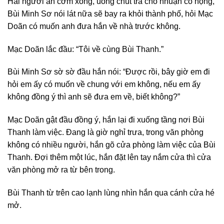
Hai người ăn cơm xong, uống chút trà cho nhuận cổ họng,
Bùi Minh Sơ nói lát nữa sẽ bay ra khỏi thành phố, hỏi Mạc
Doãn có muốn anh đưa hắn về nhà trước không.
Mạc Doãn lắc đầu: “Tôi về cùng Bùi Thanh.”
Bùi Minh Sơ sờ sờ đầu hắn nói: “Được rồi, bây giờ em đi
hỏi em ấy có muốn về chung với em không, nếu em ấy
không đồng ý thì anh sẽ đưa em về, biết không?”
Mạc Doãn gật đầu đồng ý, hắn lại đi xuống tầng nơi Bùi
Thanh làm việc. Đang là giờ nghỉ trưa, trong văn phòng
không có nhiều người, hắn gõ cửa phòng làm việc của Bùi
Thanh. Đợi thêm một lúc, hắn đặt lên tay nắm cửa thì cửa
văn phòng mở ra từ bên trong.
Bùi Thanh từ trên cao lạnh lùng nhìn hắn qua cánh cửa hé
mở.