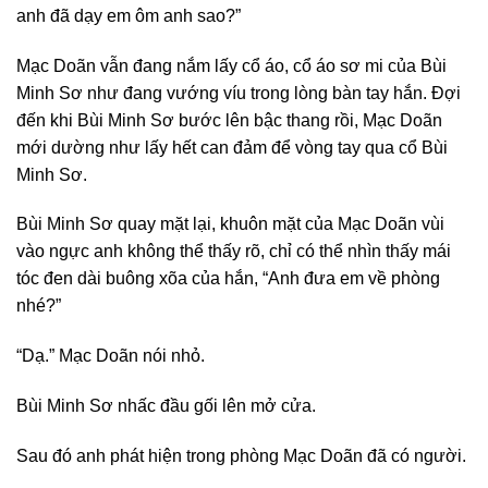
anh đã dạy em ôm anh sao?”
Mạc Doãn vẫn đang nắm lấy cổ áo, cổ áo sơ mi của Bùi
Minh Sơ như đang vướng víu trong lòng bàn tay hắn. Đợi
đến khi Bùi Minh Sơ bước lên bậc thang rồi, Mạc Doãn
mới dường như lấy hết can đảm để vòng tay qua cổ Bùi
Minh Sơ.
Bùi Minh Sơ quay mặt lại, khuôn mặt của Mạc Doãn vùi
vào ngực anh không thể thấy rõ, chỉ có thể nhìn thấy mái
tóc đen dài buông xõa của hắn, “Anh đưa em về phòng
nhé?”
“Dạ.” Mạc Doãn nói nhỏ.
Bùi Minh Sơ nhấc đầu gối lên mở cửa.
Sau đó anh phát hiện trong phòng Mạc Doãn đã có người.