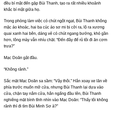
đều bí mật đến gặp Bùi Thanh, tạo ra rất nhiều khoảnh
khắc bí mật giữa họ.
Trong phòng làm việc có chút ngột ngạt, Bùi Thanh không
mặc áo khoác, hai ba cúc áo sơ mi bị cởi ra, lộ ra xương
quai xanh hai bên, dáng vẻ có chút ngang bướng, khó gần
hơn, lông mày vẫn nhíu chặt. “Đến đây để rủ tôi đi ăn cơm
trưa?”
Mạc Doãn gật đầu.
“Không rảnh.”
Sắc mặt Mạc Doãn sa sầm: “Vậy thôi.” Hắn xoay xe lăn về
phía trước muốn mở cửa, nhưng Bùi Thanh lại dựa vào
cửa, chặn tay nắm cửa, hắn ngẩng đầu lên, Bùi Thanh
nghiêng mặt bình tĩnh nhìn vào Mạc Doãn: “Thấy tôi không
rảnh thì đi tìm Bùi Minh Sơ à?”