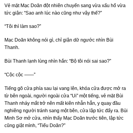
Vẻ mặt Mạc Doãn đột nhiên chuyển sang vừa xấu hổ vừa
tức giận: “Sao anh lúc nào cũng như vậy thế?”
“Tôi thì làm sao?”
Mạc Doãn không nói gì, chỉ giận dữ ngước nhìn Bùi
Thanh.
Bùi Thanh lạnh lùng nhìn hắn: “Bộ tôi nói sai sao?”
“Cộc cộc ——”
Tiếng gõ cửa phía sau lại vang lên, khóa cửa được mở ra
từ bên ngoài, người ngoài cửa “Ui” một tiếng, vẻ mặt Bùi
Thanh nháy mắt trở nên mất kiên nhẫn hẳn, y quay đầu
nghiêng người tránh sang một bên, cửa lập tức đẩy ra. Bùi
Minh Sơ mở cửa, nhìn thấy Mạc Doãn trước tiên, lập tức
cũng giật mình, “Tiểu Doãn?”