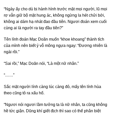
“Ngày ấy cho dù bị hành hình trước mặt mọi người, lũ mọi
rợ vẫn giữ bộ mặt hung ác, không ngừng la hét chửi bới,
không ai dám hạ nhát đao đầu tiên. Ngươi đoán xem cuối
cùng ai là người ra tay đầu tiên?”
Tên lính đoán Mạc Doãn muốn “khoe khoang” thành tích
của mình nên biết ý vỗ mông ngựa ngay: “Đương nhiên là
ngài rồi.”
“Sai rồi,” Mạc Doãn nói, “Là một nữ nhân.”
“……”
Sắc mặt người lính càng lúc càng đỏ, mấy tên lính hùa
theo cũng tỏ ra xấu hổ.
“Ngươi nói ngươi lầm tưởng ta là nữ nhân, ta cũng không
hề tức giận. Dũng khí giết địch thì sao có thể phân biệt