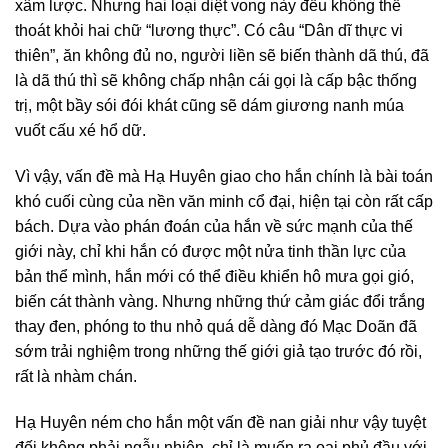
xâm lược. Nhưng hai loại diệt vong này đều không thể
thoát khỏi hai chữ “lương thực”. Có câu “Dân dĩ thực vi
thiên”, ăn không đủ no, người liền sẽ biến thành dã thú, đã
là dã thú thì sẽ không chấp nhận cái gọi là cấp bậc thống
trị, một bầy sói đói khát cũng sẽ dám giương nanh múa
vuốt cấu xé hổ dữ.
Vì vậy, vấn đề mà Hạ Huyên giao cho hắn chính là bài toán
khó cuối cùng của nền văn minh cổ đại, hiện tại còn rất cấp
bách. Dựa vào phán đoán của hắn về sức mạnh của thế
giới này, chỉ khi hắn có được một nửa tinh thần lực của
bản thể mình, hắn mới có thể điều khiển hô mưa gọi gió,
biến cát thành vàng. Nhưng những thứ cảm giác đổi trắng
thay đen, phóng to thu nhỏ quá dễ dàng đó Mạc Doãn đã
sớm trải nghiệm trong những thế giới giả tạo trước đó rồi,
rất là nhàm chán.
Hạ Huyên ném cho hắn một vấn đề nan giải như vậy tuyệt
đối không phải ngẫu nhiên, chỉ là muốn ra oai phủ đầu với