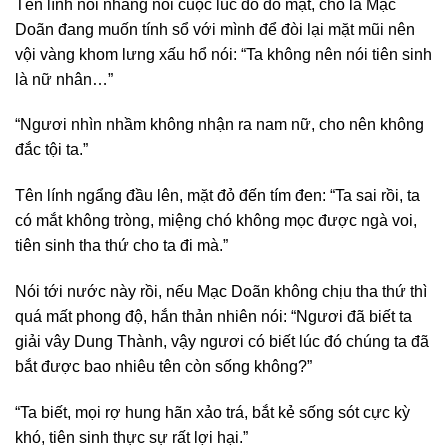
Tên lính nói nhăng nói cuộc lúc đó đỏ mặt, cho là Mạc
Doãn đang muốn tính sổ với mình để đòi lại mặt mũi nên
vội vàng khom lưng xấu hổ nói: “Ta không nên nói tiên sinh
là nữ nhân…”
“Ngươi nhìn nhầm không nhận ra nam nữ, cho nên không
đắc tội ta.”
Tên lính ngẩng đầu lên, mặt đỏ đến tím đen: “Ta sai rồi, ta
có mắt không tròng, miệng chó không mọc được ngà voi,
tiên sinh tha thứ cho ta đi mà.”
Nói tới nước này rồi, nếu Mạc Doãn không chịu tha thứ thì
quá mất phong độ, hắn thản nhiên nói: “Ngươi đã biết ta
giải vây Dung Thành, vậy ngươi có biết lúc đó chúng ta đã
bắt được bao nhiêu tên còn sống không?”
“Ta biết, mọi rợ hung hãn xảo trá, bắt kẻ sống sót cực kỳ
khó, tiên sinh thực sự rất lợi hại.”