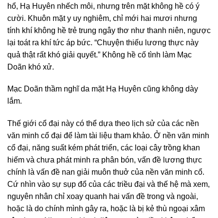
hổ, Hạ Huyên nhếch môi, nhưng trên mặt không hề có ý
cười. Khuôn mặt y uy nghiêm, chỉ mới hai mươi nhưng
tính khí không hề trẻ trung ngây thơ như thanh niên, ngược
lại toát ra khí tức áp bức. “Chuyện thiếu lương thực này
quả thật rất khó giải quyết.” Không hề cố tình làm Mạc
Doãn khó xử.
Mạc Doãn thầm nghĩ da mặt Hạ Huyên cũng không dày
lắm.
Thế giới cổ đại này có thể dựa theo lịch sử của các nền
văn minh cổ đại để làm tài liệu tham khảo. Ở nền văn minh
cổ đại, năng suất kém phát triển, các loại cây trồng khan
hiếm và chưa phát minh ra phân bón, vấn đề lương thực
chính là vấn đề nan giải muôn thuở của nền văn minh cổ.
Cứ nhìn vào sự sụp đổ của các triều đại và thế hệ mà xem,
nguyên nhân chỉ xoay quanh hai vấn đề trong và ngoài,
hoặc là do chính mình gây ra, hoặc là bị kẻ thù ngoại xâm