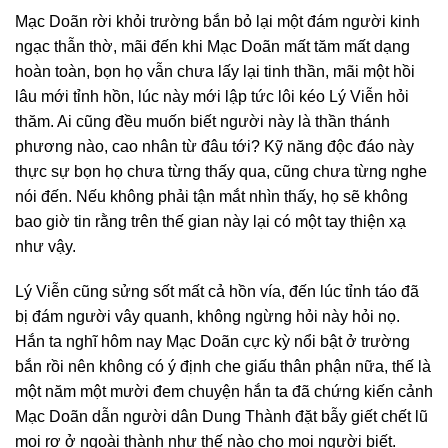
Mạc Doãn rời khỏi trường bắn bỏ lại một đám người kinh
ngạc thẫn thờ, mãi đến khi Mạc Doãn mất tăm mất dạng
hoàn toàn, bọn họ vẫn chưa lấy lại tinh thần, mãi một hồi
lâu mới tỉnh hồn, lúc này mới lập tức lôi kéo Lý Viễn hỏi
thăm. Ai cũng đều muốn biết người này là thần thánh
phương nào, cao nhân từ đâu tới? Kỹ năng độc đáo này
thực sự bọn họ chưa từng thấy qua, cũng chưa từng nghe
nói đến. Nếu không phải tận mắt nhìn thấy, họ sẽ không
bao giờ tin rằng trên thế gian này lại có một tay thiện xạ
như vậy.
Lý Viễn cũng sửng sốt mất cả hồn vía, đến lúc tỉnh táo đã
bị đám người vây quanh, không ngừng hỏi này hỏi nọ.
Hắn ta nghĩ hôm nay Mạc Doãn cực kỳ nổi bật ở trường
bắn rồi nên không có ý định che giấu thân phận nữa, thế là
một năm một mười đem chuyện hắn ta đã chứng kiến cảnh
Mạc Doãn dẫn người dân Dung Thành đặt bẫy giết chết lũ
mọi rợ ở ngoài thành như thế nào cho mọi người biết.