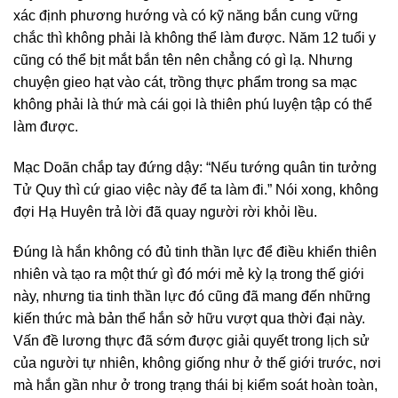
xác định phương hướng và có kỹ năng bắn cung vững
chắc thì không phải là không thể làm được. Năm 12 tuổi y
cũng có thể bịt mắt bắn tên nên chẳng có gì lạ. Nhưng
chuyện gieo hạt vào cát, trồng thực phẩm trong sa mạc
không phải là thứ mà cái gọi là thiên phú luyện tập có thể
làm được.
Mạc Doãn chắp tay đứng dậy: “Nếu tướng quân tin tưởng
Tử Quy thì cứ giao việc này để ta làm đi.” Nói xong, không
đợi Hạ Huyên trả lời đã quay người rời khỏi lều.
Đúng là hắn không có đủ tinh thần lực để điều khiển thiên
nhiên và tạo ra một thứ gì đó mới mẻ kỳ lạ trong thế giới
này, nhưng tia tinh thần lực đó cũng đã mang đến những
kiến ​​thức mà bản thể hắn sở hữu vượt qua thời đại này.
Vấn đề lương thực đã sớm được giải quyết trong lịch sử
của người tự nhiên, không giống như ở thế giới trước, nơi
mà hắn gần như ở trong trạng thái bị kiểm soát hoàn toàn,