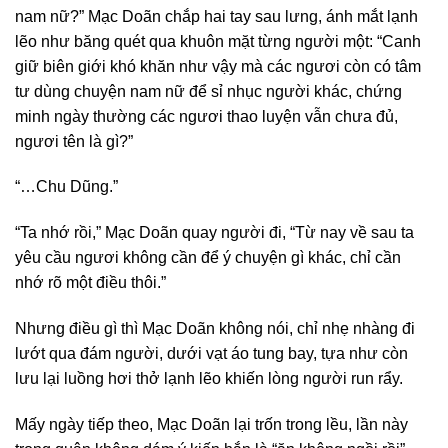
nam nữ?” Mạc Doãn chắp hai tay sau lưng, ánh mắt lạnh
lẽo như băng quét qua khuôn mặt từng người một: “Canh
giữ biên giới khó khăn như vậy mà các ngươi còn có tâm
tư dùng chuyện nam nữ để sỉ nhục người khác, chứng
minh ngày thường các ngươi thao luyện vẫn chưa đủ,
ngươi tên là gì?”
“…Chu Dũng.”
“Ta nhớ rồi,” Mạc Doãn quay người đi, “Từ nay về sau ta
yêu cầu ngươi không cần để ý chuyện gì khác, chỉ cần
nhớ rõ một điều thôi.”
Nhưng điều gì thì Mạc Doãn không nói, chỉ nhẹ nhàng đi
lướt qua đám người, dưới vạt áo tung bay, tựa như còn
lưu lại luồng hơi thở lạnh lẽo khiến lòng người run rẩy.
Mấy ngày tiếp theo, Mạc Doãn lại trốn trong lều, lần này