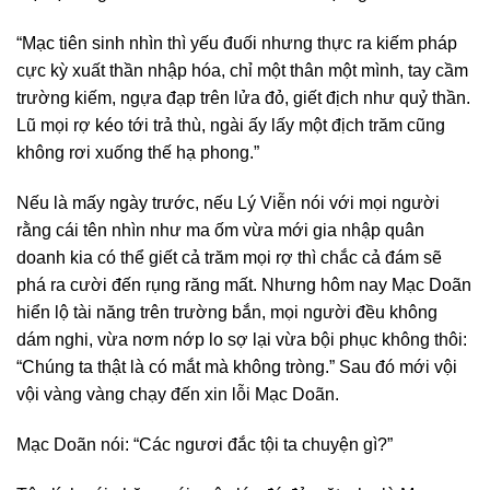
“Mạc tiên sinh nhìn thì yếu đuối nhưng thực ra kiếm pháp
cực kỳ xuất thần nhập hóa, chỉ một thân một mình, tay cầm
trường kiếm, ngựa đạp trên lửa đỏ, giết địch như quỷ thần.
Lũ mọi rợ kéo tới trả thù, ngài ấy lấy một địch trăm cũng
không rơi xuống thế hạ phong.”
Nếu là mấy ngày trước, nếu Lý Viễn nói với mọi người
rằng cái tên nhìn như ma ốm vừa mới gia nhập quân
doanh kia có thể giết cả trăm mọi rợ thì chắc cả đám sẽ
phá ra cười đến rụng răng mất. Nhưng hôm nay Mạc Doãn
hiển lộ tài năng trên trường bắn, mọi người đều không
dám nghi, vừa nơm nớp lo sợ lại vừa bội phục không thôi:
“Chúng ta thật là có mắt mà không tròng.” Sau đó mới vội
vội vàng vàng chạy đến xin lỗi Mạc Doãn.
Mạc Doãn nói: “Các ngươi đắc tội ta chuyện gì?”