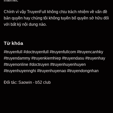
internet.
Chính vì vậy TruyenFull không chịu trách nhiệm về vấn đề
bản quyền hay chúng tôi không tuyên bố quyền sở hữu đối
với bất kỳ nội dung nào.
Từ khóa
#truyenfull #doctruyenfull #truyenfullcom #truyencanhky
#truyendammy #truyenkiemhiep #truyendasu #truyenhay
#truyenonline #doctruyen #truyenhuyenhuyen
#truyenhuyennghi #truyenhuyenao #truyendongnhan
Đối tác:
Saowin
-
b52 club