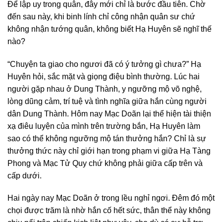
Để lập uy trong quân, đây mới chỉ là bước đầu tiên. Chờ
đến sau này, khi binh lính chỉ công nhận quân sư chứ
không nhận tướng quân, không biết Hạ Huyên sẽ nghĩ thế
nào?
“Chuyện ta giao cho ngươi đã có ý tưởng gì chưa?” Hạ
Huyên hỏi, sắc mặt và giọng điệu bình thường. Lúc hai
người gặp nhau ở Dung Thành, y ngưỡng mộ võ nghệ,
lòng dũng cảm, trí tuệ và tình nghĩa giữa hắn cùng người
dân Dung Thành. Hôm nay Mạc Doãn lại thể hiện tài thiện
xạ điêu luyện của mình trên trường bắn, Hạ Huyên làm
sao có thể không ngưỡng mộ tán thưởng hắn? Chỉ là sự
thưởng thức này chỉ giới hạn trong phạm vi giữa Hạ Tàng
Phong và Mạc Tử Quy chứ không phải giữa cấp trên và
cấp dưới.
Hai ngày nay Mạc Doãn ở trong lều nghỉ ngơi. Đêm đó một
chọi được trăm là nhờ hắn cố hết sức, thân thể này không