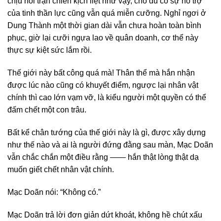
chịu nổi trận chiến kịch liệt như vậy, cho dù có sự hỗ trợ
của tinh thần lực cũng vẫn quá miễn cưỡng. Nghỉ ngơi ở
Dung Thành một thời gian dài vẫn chưa hoàn toàn bình
phục, giờ lại cưỡi ngựa lao về quân doanh, cơ thể này
thực sự kiệt sức lắm rồi.
Thế giới này bất công quá mà! Thân thể mà hắn nhận
được lúc nào cũng có khuyết điểm, ngược lại nhân vật
chính thì cao lớn vạm vỡ, là kiểu người một quyền có thể
đấm chết một con trâu.
Bất kể chân tướng của thế giới này là gì, được xây dựng
như thế nào và ai là người đứng đằng sau màn, Mạc Doãn
vẫn chắc chắn một điều rằng —— hắn thật lòng thật dạ
muốn giết chết nhân vật chính.
Mạc Doãn nói: “Không có.”
Mạc Doãn trả lời đơn giản dứt khoát, không hề chút xấu