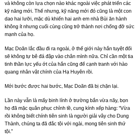
và không còn lựa chọn nào khác ngoài việc phát triển các
kỹ năng mới. Thế nhưng, kỹ năng mới đó cũng là một con
dao hai lưỡi, mặc dù khiến hai anh em nhà Bùi ăn hành
không ít nhưng cuối cùng cũng trở thành nơi chống đỡ sức
mạnh của họ.
Mạc Doãn lắc đầu đi ra ngoài, ở thế giới này hắn tuyệt đối
sẽ không tự bê đá đập vào chân mình nữa. Chỉ cần một tia
tinh thần lực yếu ớt của hắn cũng để cạnh tranh với hào
quang nhân vật chính của Hạ Huyên rồi.
Mới bước được hai bước, Mạc Doãn đã bị chặn lại.
Lần này vẫn là mấy binh lính ở trường bắn vừa nãy, bọn
họ đã mặc quân phục chỉnh tề, cung kính xếp hàng: “Vừa
rồi không biết chính tiên sinh là người giải vây cho Dung
Thành, chúng ta đã đắc tội với ngài, mong tiên sinh thứ
tội.”