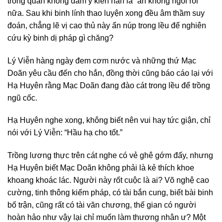
trong quân không dám ý kiến hắn là “ăn không ngồi rồi”
nữa. Sau khi binh lính thao luyện xong đều âm thầm suy
đoán, chẳng lẽ vị cao thủ này ẩn núp trong lều để nghiên
cứu kỳ binh dị pháp gì chăng?
Lý Viễn hàng ngày đem cơm nước và những thứ Mạc
Doãn yêu cầu đến cho hắn, đồng thời cũng báo cáo lại với
Hạ Huyên rằng Mạc Doãn đang đào cát trong lều để trồng
ngũ cốc.
Hạ Huyên nghe xong, không biết nên vui hay tức giận, chỉ
nói với Lý Viễn: “Hầu hạ cho tốt.”
Trồng lương thực trên cát nghe có vẻ ghê gớm đấy, nhưng
Hạ Huyên biết Mạc Doãn không phải là kẻ thích khoe
khoang khoác lác. Người này rốt cuộc là ai? Võ nghệ cao
cường, tinh thông kiếm pháp, có tài bắn cung, biết bài binh
bố trận, cũng rất có tài văn chương, thế gian có người
hoàn hảo như vậy lại chỉ muốn làm thương nhân ư? Một