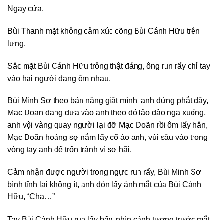
Ngay cửa.
Bùi Thanh mặt không cảm xúc cõng Bùi Cánh Hữu trên
lưng.
Sắc mặt Bùi Cánh Hữu trông thật đáng, ông run rẩy chỉ tay
vào hai người đang ôm nhau.
Bùi Minh Sơ theo bản năng giật mình, anh đứng phắt dậy,
Mạc Doãn đang dựa vào anh theo đó lảo đảo ngã xuống,
anh vội vàng quay người lại đỡ Mạc Doãn rồi ôm lấy hắn,
Mạc Doãn hoảng sợ nắm lấy cổ áo anh, vùi sâu vào trong
vòng tay anh để trốn tránh vì sợ hãi.
Cảm nhận được người trong ngực run rẩy, Bùi Minh Sơ
bình tĩnh lại không ít, anh đón lấy ánh mắt của Bùi Cảnh
Hữu, “Cha…”
Tay Bùi Cánh Hữu run lẩy bẩy, nhìn cảnh tượng trước mắt