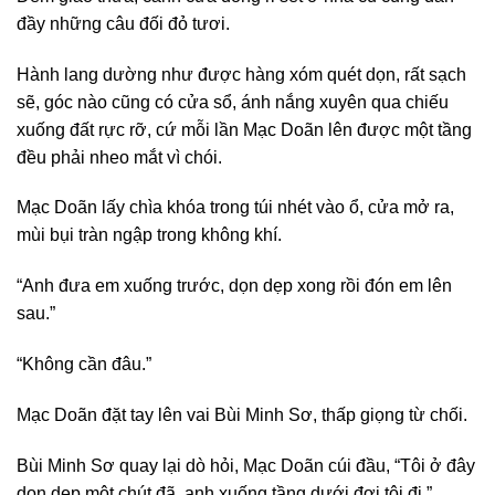
đầy những câu đối đỏ tươi.
Hành lang dường như được hàng xóm quét dọn, rất sạch
sẽ, góc nào cũng có cửa sổ, ánh nắng xuyên qua chiếu
xuống đất rực rỡ, cứ mỗi lần Mạc Doãn lên được một tầng
đều phải nheo mắt vì chói.
Mạc Doãn lấy chìa khóa trong túi nhét vào ổ, cửa mở ra,
mùi bụi tràn ngập trong không khí.
“Anh đưa em xuống trước, dọn dẹp xong rồi đón em lên
sau.”
“Không cần đâu.”
Mạc Doãn đặt tay lên vai Bùi Minh Sơ, thấp giọng từ chối.
Bùi Minh Sơ quay lại dò hỏi, Mạc Doãn cúi đầu, “Tôi ở đây
dọn dẹp một chút đã, anh xuống tầng dưới đợi tôi đi.”