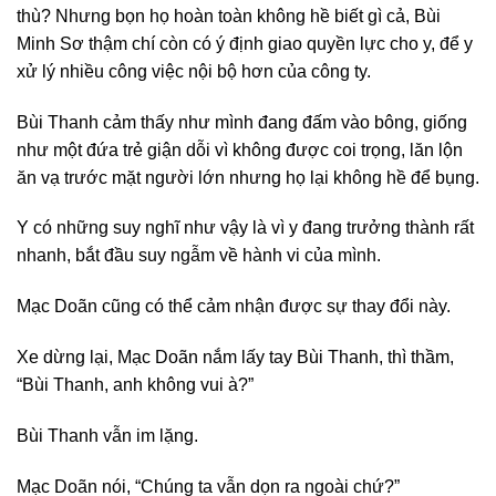
thù? Nhưng bọn họ hoàn toàn không hề biết gì cả, Bùi
Minh Sơ thậm chí còn có ý định giao quyền lực cho y, để y
xử lý nhiều công việc nội bộ hơn của công ty.
Bùi Thanh cảm thấy như mình đang đấm vào bông, giống
như một đứa trẻ giận dỗi vì không được coi trọng, lăn lộn
ăn vạ trước mặt người lớn nhưng họ lại không hề để bụng.
Y có những suy nghĩ như vậy là vì y đang trưởng thành rất
nhanh, bắt đầu suy ngẫm về hành vi của mình.
Mạc Doãn cũng có thể cảm nhận được sự thay đổi này.
Xe dừng lại, Mạc Doãn nắm lấy tay Bùi Thanh, thì thầm,
“Bùi Thanh, anh không vui à?”
Bùi Thanh vẫn im lặng.
Mạc Doãn nói, “Chúng ta vẫn dọn ra ngoài chứ?”