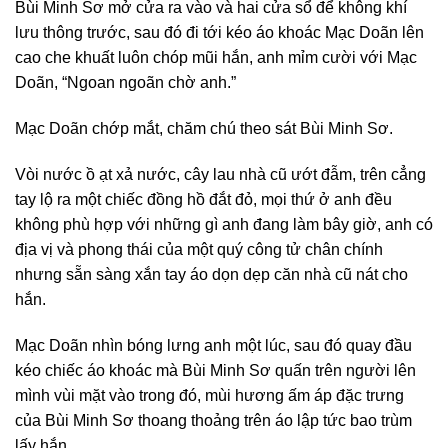
Bùi Minh Sơ mở cửa ra vào và hai cửa sổ để không khí
lưu thông trước, sau đó đi tới kéo áo khoác Mạc Doãn lên
cao che khuất luôn chóp mũi hắn, anh mỉm cười với Mạc
Doãn, “Ngoan ngoãn chờ anh.”
Mạc Doãn chớp mắt, chăm chú theo sát Bùi Minh Sơ.
Vòi nước ồ ạt xả nước, cây lau nhà cũ ướt đẫm, trên cẳng
tay lộ ra một chiếc đồng hồ đắt đỏ, mọi thứ ở anh đều
không phù hợp với những gì anh đang làm bây giờ, anh có
địa vị và phong thái của một quý công tử chân chính
nhưng sẵn sàng xắn tay áo dọn dẹp căn nhà cũ nát cho
hắn.
Mạc Doãn nhìn bóng lưng anh một lúc, sau đó quay đầu
kéo chiếc áo khoác mà Bùi Minh Sơ quấn trên người lên
mình vùi mặt vào trong đó, mùi hương ấm áp đặc trưng
của Bùi Minh Sơ thoang thoảng trên áo lập tức bao trùm
lấy hắn.