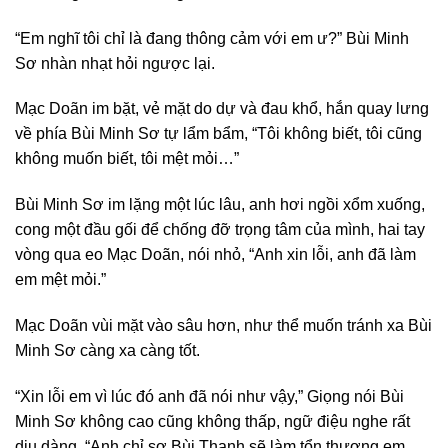
“Em nghĩ tôi chỉ là đang thông cảm với em ư?” Bùi Minh
Sơ nhàn nhạt hỏi ngược lại.
Mạc Doãn im bặt, vẻ mặt do dự và đau khổ, hắn quay lưng
về phía Bùi Minh Sơ tự lẩm bẩm, “Tôi không biết, tôi cũng
không muốn biết, tôi mệt mỏi…”
Bùi Minh Sơ im lặng một lúc lâu, anh hơi ngồi xổm xuống,
cong một đầu gối để chống đỡ trọng tâm của mình, hai tay
vòng qua eo Mạc Doãn, nói nhỏ, “Anh xin lỗi, anh đã làm
em mệt mỏi.”
Mạc Doãn vùi mặt vào sâu hơn, như thể muốn tránh xa Bùi
Minh Sơ càng xa càng tốt.
“Xin lỗi em vì lúc đó anh đã nói như vậy,” Giọng nói Bùi
Minh Sơ không cao cũng không thấp, ngữ điệu nghe rất
dịu dàng, “Anh chỉ sợ Bùi Thanh sẽ làm tổn thương em,