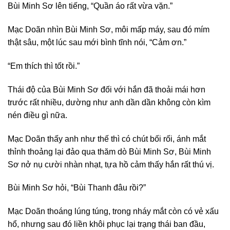
Bùi Minh Sơ lên tiếng, “Quần áo rất vừa vặn.”
Mạc Doãn nhìn Bùi Minh Sơ, môi mấp máy, sau đó mím
thật sâu, một lúc sau mới bình tĩnh nói, “Cảm ơn.”
“Em thích thì tốt rồi.”
Thái độ của Bùi Minh Sơ đối với hắn đã thoải mái hơn
trước rất nhiều, dường như anh dần dần không còn kìm
nén điều gì nữa.
Mạc Doãn thấy anh như thế thì có chút bối rối, ánh mắt
thỉnh thoảng lại đảo qua thăm dò Bùi Minh Sơ, Bùi Minh
Sơ nở nụ cười nhàn nhạt, tựa hồ cảm thấy hắn rất thú vị.
Bùi Minh Sơ hỏi, “Bùi Thanh đâu rồi?”
Mạc Doãn thoáng lúng túng, trong nháy mắt còn có vẻ xấu
hổ, nhưng sau đó liền khôi phục lại trạng thái ban đầu,