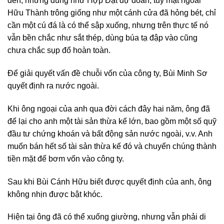
đến, nhưng đúng như Hợp Đạt dự đoán, tuy mặt ngoài
Hữu Thành trông giống như một cánh cửa đã hỏng bét, chỉ
cần một cú đá là có thể sập xuống, nhưng trên thực tế nó
vẫn bền chắc như sắt thép, dùng búa tạ đập vào cũng
chưa chắc sụp đổ hoàn toàn.
Để giải quyết vấn đề chuỗi vốn của công ty, Bùi Minh Sơ
quyết định ra nước ngoài.
Khi ông ngoại của anh qua đời cách đây hai năm, ông đã
để lại cho anh một tài sản thừa kế lớn, bao gồm một số quỹ
đầu tư chứng khoán và bất động sản nước ngoài, v.v. Anh
muốn bán hết số tài sản thừa kế đó và chuyển chúng thành
tiền mặt để bơm vốn vào công ty.
Sau khi Bùi Cánh Hữu biết được quyết định của anh, ông
không nhịn được bật khóc.
Hiện tại ông đã có thể xuống giường, nhưng vẫn phải di