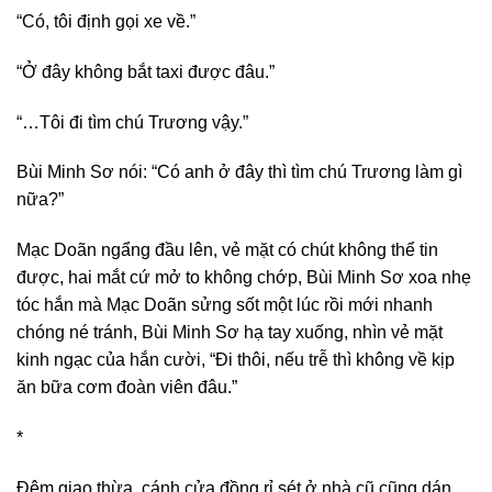
“Có, tôi định gọi xe về.”
“Ở đây không bắt taxi được đâu.”
“…Tôi đi tìm chú Trương vậy.”
Bùi Minh Sơ nói: “Có anh ở đây thì tìm chú Trương làm gì
nữa?”
Mạc Doãn ngẩng đầu lên, vẻ mặt có chút không thể tin
được, hai mắt cứ mở to không chớp, Bùi Minh Sơ xoa nhẹ
tóc hắn mà Mạc Doãn sửng sốt một lúc rồi mới nhanh
chóng né tránh, Bùi Minh Sơ hạ tay xuống, nhìn vẻ mặt
kinh ngạc của hắn cười, “Đi thôi, nếu trễ thì không về kịp
ăn bữa cơm đoàn viên đâu.”
*
Đêm giao thừa, cánh cửa đồng rỉ sét ở nhà cũ cũng dán