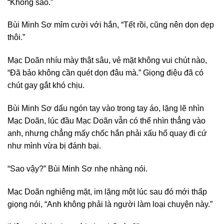
“Không sao.”
Bùi Minh Sơ mỉm cười với hắn, “Tết rồi, cũng nên dọn dẹp
thôi.”
Mạc Doãn nhíu mày thật sâu, vẻ mặt không vui chút nào,
“Đã bảo không cần quét dọn đâu mà.” Giọng điệu đã có
chút gay gắt khó chịu.
Bùi Minh Sơ dấu ngón tay vào trong tay áo, lặng lẽ nhìn
Mạc Doãn, lúc đầu Mạc Doãn vẫn có thể nhìn thẳng vào
anh, nhưng chẳng mấy chốc hắn phải xấu hổ quay đi cứ
như mình vừa bị đánh bại.
“Sao vậy?” Bùi Minh Sơ nhẹ nhàng nói.
Mạc Doãn nghiêng mặt, im lặng một lúc sau đó mới thấp
giọng nói, “Anh không phải là người làm loại chuyện này.”