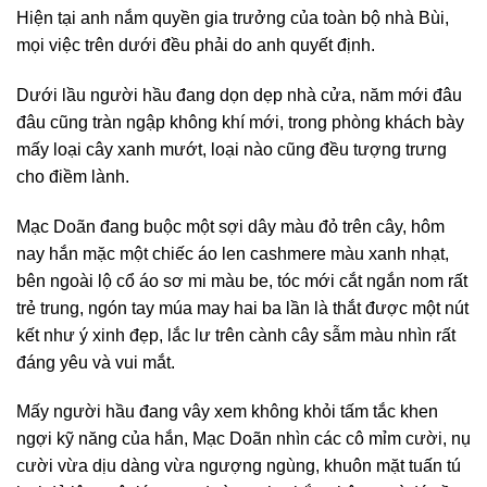
Hiện tại anh nắm quyền gia trưởng của toàn bộ nhà Bùi,
mọi việc trên dưới đều phải do anh quyết định.
Dưới lầu người hầu đang dọn dẹp nhà cửa, năm mới đâu
đâu cũng tràn ngập không khí mới, trong phòng khách bày
mấy loại cây xanh mướt, loại nào cũng đều tượng trưng
cho điềm lành.
Mạc Doãn đang buộc một sợi dây màu đỏ trên cây, hôm
nay hắn mặc một chiếc áo len cashmere màu xanh nhạt,
bên ngoài lộ cổ áo sơ mi màu be, tóc mới cắt ngắn nom rất
trẻ trung, ngón tay múa may hai ba lần là thắt được một nút
kết như ý xinh đẹp, lắc lư trên cành cây sẫm màu nhìn rất
đáng yêu và vui mắt.
Mấy người hầu đang vây xem không khỏi tấm tắc khen
ngợi kỹ năng của hắn, Mạc Doãn nhìn các cô mỉm cười, nụ
cười vừa dịu dàng vừa ngượng ngùng, khuôn mặt tuấn tú