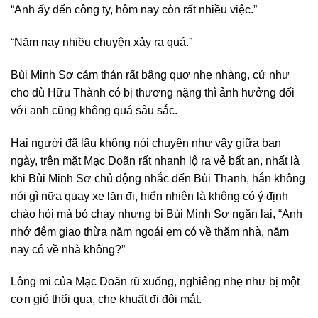
“Anh ấy đến công ty, hôm nay còn rất nhiều việc.”
“Năm nay nhiều chuyện xảy ra quá.”
Bùi Minh Sơ cảm thán rất bâng quơ nhẹ nhàng, cứ như
cho dù Hữu Thành có bị thương nặng thì ảnh hưởng đối
với anh cũng không quá sâu sắc.
Hai người đã lâu không nói chuyện như vậy giữa ban
ngày, trên mặt Mạc Doãn rất nhanh lộ ra vẻ bất an, nhất là
khi Bùi Minh Sơ chủ động nhắc đến Bùi Thanh, hắn không
nói gì nữa quay xe lăn đi, hiển nhiên là không có ý định
chào hỏi mà bỏ chạy nhưng bị Bùi Minh Sơ ngăn lại, “Anh
nhớ đêm giao thừa năm ngoái em có về thăm nhà, năm
nay có về nhà không?”
Lông mi của Mạc Doãn rũ xuống, nghiêng nhẹ như bị một
cơn gió thổi qua, che khuất đi đôi mắt.