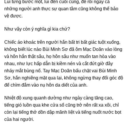
Lui từng bước một, lui đến cuối cùng, để rồi ngay cả
những người anh thực sự quan tâm cũng không thể bảo
vệ được.
Như vậy còn ý nghĩa gì kia chứ?
Chiếc áo khoác trên người hắn bất tri bất giác tuột xuống,
không biết lúc nào Bùi Minh Sơ đã ôm Mạc Doãn vào lòng
và hôn hắn thật sâu, họ hôn sâu như muốn tan hòa vào
nhau, như lực hấp dẫn bị kiềm nén và cắt đứt giờ đây
nháy mắt bùng nổ. Tay Mạc Doãn bấu chặt vai Bùi Minh
Sơ, hắn nghiêng mặt qua lại, không ngừng thay đổi góc độ
để chìm đắm vào nụ hôn da diết của anh.
Nhiệt độ xung quanh dường như ngày càng tăng cao,
tiếng gió luồn qua khe cửa sổ cũng trở nên rất xa xôi, chỉ
còn lại tiếng thở dồn dập mãnh liệt và tiếng nuốt nước bọt
của hai người.