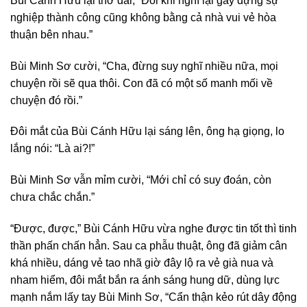
Bùi Cánh Hữu lại thở dài, “Đôi khi nghĩ lại gầy dựng sự
nghiệp thành công cũng không bằng cả nhà vui vẻ hòa
thuận bên nhau.”
Bùi Minh Sơ cười, “Cha, đừng suy nghĩ nhiều nữa, mọi
chuyện rồi sẽ qua thôi. Con đã có một số manh mối về
chuyện đó rồi.”
Đôi mắt của Bùi Cánh Hữu lại sáng lên, ông hạ giọng, lo
lắng nói: “Là ai?!”
Bùi Minh Sơ vẫn mỉm cười, “Mới chỉ có suy đoán, còn
chưa chắc chắn.”
“Được, được,” Bùi Cánh Hữu vừa nghe được tin tốt thì tinh
thần phấn chấn hẳn. Sau ca phẫu thuật, ông đã giảm cân
khá nhiều, dáng vẻ tao nhã giờ đây lộ ra vẻ già nua và
nham hiểm, đôi mắt bắn ra ánh sáng hung dữ, dùng lực
mạnh nắm lấy tay Bùi Minh Sơ, “Cẩn thận kẻo rút dây động