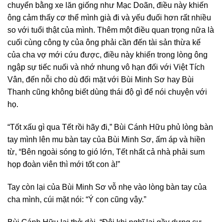
chuyển bằng xe lăn giống như Mạc Doãn, điều này khiến
ông cảm thấy cơ thể mình già đi và yếu đuối hơn rất nhiều
so với tuổi thật của mình. Thêm một điều quan trọng nữa là
cuối cùng công ty của ông phải cần đến tài sản thừa kế
của cha vợ mới cứu được, điều này khiến trong lòng ông
ngập sự tiếc nuối và nhớ nhung vô hạn đối với Việt Tích
Vân, đến nỗi cho dù đối mặt với Bùi Minh Sơ hay Bùi
Thanh cũng không biết dùng thái độ gì để nói chuyện với
họ.
“Tốt xấu gì qua Tết rồi hãy đi,” Bùi Cánh Hữu phủ lòng bàn
tay mình lên mu bàn tay của Bùi Minh Sơ, ấm áp và hiền
từ, “Bên ngoài sóng to gió lớn, Tết nhất cả nhà phải sum
họp đoàn viên thì mới tốt con à!”
Tay còn lại của Bùi Minh Sơ vỗ nhẹ vào lòng bàn tay của
cha mình, cúi mặt nói: “Ý con cũng vậy.”