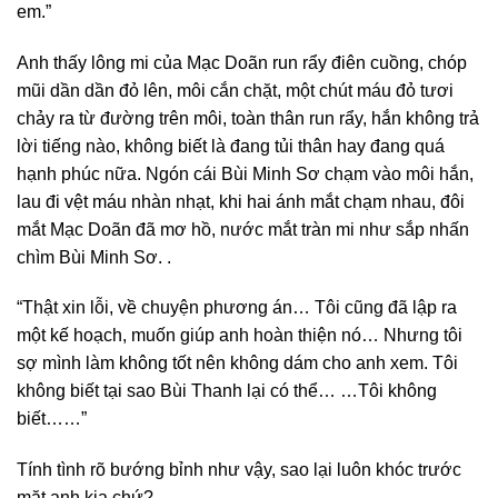
em.”
Anh thấy lông mi của Mạc Doãn run rẩy điên cuồng, chóp
mũi dần dần đỏ lên, môi cắn chặt, một chút máu đỏ tươi
chảy ra từ đường trên môi, toàn thân run rẩy, hắn không trả
lời tiếng nào, không biết là đang tủi thân hay đang quá
hạnh phúc nữa. Ngón cái Bùi Minh Sơ chạm vào môi hắn,
lau đi vệt máu nhàn nhạt, khi hai ánh mắt chạm nhau, đôi
mắt Mạc Doãn đã mơ hồ, nước mắt tràn mi như sắp nhấn
chìm Bùi Minh Sơ. .
“Thật xin lỗi, về chuyện phương án… Tôi cũng đã lập ra
một kế hoạch, muốn giúp anh hoàn thiện nó… Nhưng tôi
sợ mình làm không tốt nên không dám cho anh xem. Tôi
không biết tại sao Bùi Thanh lại có thể… …Tôi không
biết……”
Tính tình rõ bướng bỉnh như vậy, sao lại luôn khóc trước
mặt anh kia chứ?