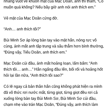
nhàng vuốt ve khuôn mặt của Mạc Doãn, anh thì thầm, “Có
muộn quá không? Nếu bây giờ anh nói anh thích em.”
Vẻ mặt của Mạc Doãn cứng đờ.
“Anh… anh thích tôi?”
Bùi Minh Sơ áp lòng bàn tay vào mặt hắn, nóng rực vô
cùng, ánh mắt anh tập trung và sâu thẳm hơn bình thường,
“Đúng vậy, Tiểu Doãn, anh thích em.”
Mạc Doãn cúi đầu, ánh mắt hoảng loạn, lẩm bẩm: “Anh
thích tôi… anh…” Hắn ngẩng đầu lên, bối rối và hoảng hốt
hỏi lại lần nữa, “Anh thích tôi sao?”
Có lẽ ngay cả bản thân hắn cũng không phát hiện ra mình
đã vô thức rơi nước mắt, từng giọt, từng giọt đều rơi cả
xuống lòng bàn tay Bùi Minh Sơ, Bùi Minh Sơ cúi đầu,
chạm nhẹ vào trán Mạc Doãn, “Đúng vậy, anh thích làm