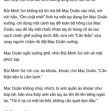
Bùi Minh Sơ không trả lời mà bế Mạc Doãn vào nhà, nói
với hắn, “Ôm chặt nhé!” Anh hạ một tay đang ôm Mạc Doãn
xuống, chỉ dùng một cánh tay đỡ toàn bộ hông của Mạc
Doãn, sau đó lấy một chiếc khăn tay từ trong cổ áo lau
sạch chiếc ghế vuông dưới đất, vừa nói “Cẩn thận” vừa
xoay người chậm rãi đặt Mạc Doãn xuống.
Mạc Doãn ngồi xuống ghế, nhìn Bùi Minh Sơ với vẻ mặt
phức tạp.
Bùi Minh Sơ cởi cúc áo khoác, khoác cho Mạc Doãn, “Cẩn
thận kẻo bị cảm lạnh.”
Mạc Doãn không nhúc nhích, bị anh quấn áo khoác như
búp bê, hắn vừa thấy anh xắn tay áo lên thì lên tiếng ngăn
lại, “Tôi ở lại có một lát thôi, không cần quét dọn đâu.”