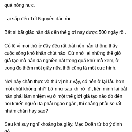
quá nóng nực.
Lại sắp đến Tết Nguyên đán rồi.
Bất tri bất giác hắn đã đến thế giới này được 500 ngày rồi.
Có lẽ vì mọi thứ ở đây đều rất thật nên hắn không thấy
cuộc sống khó khăn chút nào. Cứ nhớ lại những thế giới
giả tạo mà hắn đã nghiền nát trong quá khứ mà xem, ở
trong đó thêm một giây nữa thôi cũng là một cực hình.
Nơi này chân thực và thú vị như vậy, có nên ở lại lâu hơn
một chút không nhỉ? Lỡ như sau khi rời đi, liên minh lại bắt
hắn phải làm nhiệm vụ ở một thế giới giả tạo nào đó đến
nỗi khiến người ta phải ngao ngán, thì chẳng phải sẽ rất
nhàm chán hay sao?
Sau khi suy nghĩ khoảng ba giây, Mạc Doãn từ bỏ ý định
đó.