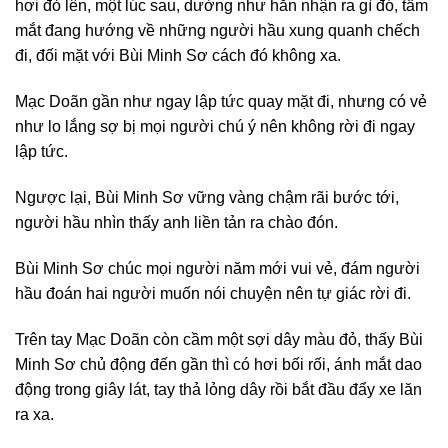
hơi đỏ lên, một lúc sau, dường như hắn nhận ra gì đó, tầm
mắt đang hướng về những người hầu xung quanh chếch
đi, đối mặt với Bùi Minh Sơ cách đó không xa.
Mạc Doãn gần như ngay lập tức quay mặt đi, nhưng có vẻ
như lo lắng sợ bị mọi người chú ý nên không rời đi ngay
lập tức.
Ngược lại, Bùi Minh Sơ vững vàng chậm rãi bước tới,
người hầu nhìn thấy anh liền tản ra chào đón.
Bùi Minh Sơ chúc mọi người năm mới vui vẻ, đám người
hầu đoán hai người muốn nói chuyện nên tự giác rời đi.
Trên tay Mạc Doãn còn cầm một sợi dây màu đỏ, thấy Bùi
Minh Sơ chủ động đến gần thì có hơi bối rối, ánh mắt dao
động trong giây lát, tay thả lỏng dây rồi bắt đầu đẩy xe lăn
ra xa.