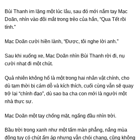
Bùi Thanh im lặng một lúc lâu, sau đó mới nắm tay Mạc
Doãn, nhìn vào đôi mắt trong trẻo của hắn, “Qua Tết rồi
tính.”
Mạc Doãn cười hiền lành, “Được, tôi nghe lời anh.”
Sau khi xuống xe, Mạc Doãn nhìn Bùi Thanh rời đi, nụ
cười nhạt đi một chút.
Quả nhiên không hổ là một trong hai nhân vật chính, cho
dù tạm thời bị cám dỗ và kích thích, cuối cùng vẫn sẽ quay
trở lại “chính đạo”, dù sao ba cha con mới là người một
nhà thực sự.
Mạc Doãn một tay chống mặt, ngẩng đầu nhìn trời.
Bầu trời trong xanh như một tấm màn phẳng, nắng mùa
đông tuy có chút ấm áp nhưng vẫn chói chang, cũng không