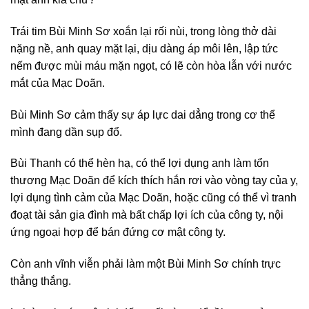
Trái tim Bùi Minh Sơ xoắn lại rối nùi, trong lòng thở dài
nặng nề, anh quay mặt lại, dịu dàng áp môi lên, lập tức
nếm được mùi máu mặn ngọt, có lẽ còn hòa lẫn với nước
mắt của Mạc Doãn.
Bùi Minh Sơ cảm thấy sự áp lực dai dẳng trong cơ thể
mình đang dần sụp đổ.
Bùi Thanh có thể hèn hạ, có thể lợi dụng anh làm tổn
thương Mạc Doãn để kích thích hắn rơi vào vòng tay của y,
lợi dụng tình cảm của Mạc Doãn, hoặc cũng có thể vì tranh
đoạt tài sản gia đình mà bất chấp lợi ích của công ty, nội
ứng ngoại hợp để bán đứng cơ mật công ty.
Còn anh vĩnh viễn phải làm một Bùi Minh Sơ chính trực
thẳng thắng.