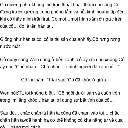
Cô dường như không thể trốn thoát hoặc thậm chí sống.Cô
đứng trước gương trong phòng tắm và nỗi kinh hoàng ập đến
khi cô thấy mình trần trụi. Có một…một hình xăm ở ngực trên
của cô… đó là tên hắn ta…
Giống như hắn ta coi cô là tài sản của anh ấy.Cô rưng rưng
nước mắt
Cô quay sang Wen đang ở bên cạnh, cô ấy cúi đầu xuống.Cô
ấy nói: “Chủ nhân…Chủ nhân… chính người đã xăm nó…”
Cô thì thầm, “T-tại sao.”Cô đã khóc ở giữa.
Wen nói:”T.. tôi không biết…”Cô ngồi dưới sàn và cuộn tròn
trong im lặng khóc…hắn ta lợi dụng sự bất tỉnh của cô…
Sau đó… chắc chắn là hắn ta cũng đã chạm vào tôi… chắc
chắn hắn tavđã hành hạ cơ thể không có khả năng tự vệ của
cô… bằng mọi cách.