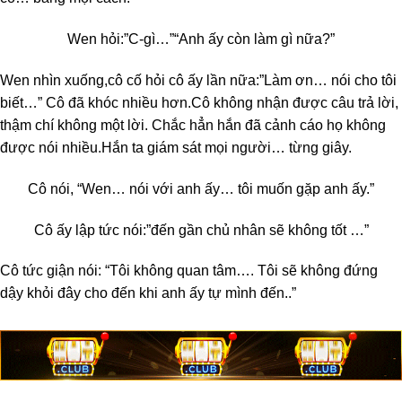
Wen hỏi:”C-gì…”
“Anh ấy còn làm gì nữa?”
Wen nhìn xuống,cô cố hỏi cô ấy lần nữa:”Làm ơn… nói cho tôi
biết…” Cô đã khóc nhiều hơn.Cô không nhận được câu trả lời,
thậm chí không một lời. Chắc hẳn hắn đã cảnh cáo họ không
được nói nhiều.Hắn ta giám sát mọi người… từng giây.
Cô nói, “Wen… nói với anh ấy… tôi muốn gặp anh ấy.”
Cô ấy lập tức nói:”đến gần chủ nhân sẽ không tốt …”
Cô tức giận nói: “Tôi không quan tâm…. Tôi sẽ không đứng
dậy khỏi đây cho đến khi anh ấy tự mình đến..”