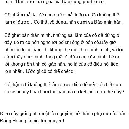
bẩn..”Hắn bước ra ngoài và Bảo cũng phớt lờ cô.
Cô nhắm mắt lại để cho nước mắt tuôn rơi.Cô không thể
làm gì được…Cô thật vô dụng..hắn cười và Bảo nhìn hắn.
Cô ghét bản thân mình, những sai lầm của cô đã đứng ở
đây. Lẽ ra cô nên nghe lời bố khi ông ở bên cô.Bây giờ
nhìn cô đi,cô thậm chí không thể nói cho chính mình, và tôi
cảm thấy như mình đang mất đi đứa con của mình. Lẽ ra
tôi không nên tình cờ gặp hắn. nó là của cô điều hối tiếc
lớn nhất…Ước gì cô có thể chết đi.
Cô thậm chí không thể làm được điều đó nếu cô chết,con
cô sẽ bị hủy hoại.Làm thế nào mà cô kết thúc như thế này?
Điều này giống như một lời nguyền, trở thành phụ nữ của hắn-
Đông Hoàng là một lời nguyền!