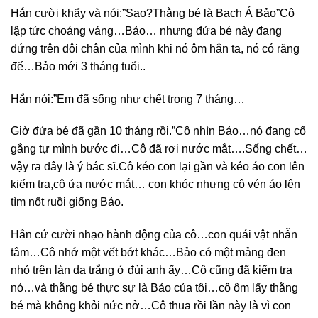
Hắn cười khẩy và nói:”Sao?Thằng bé là Bạch Á Bảo”Cô
lập tức choáng váng…Bảo… nhưng đứa bé này đang
đứng trên đôi chân của mình khi nó ôm hắn ta, nó có răng
để…Bảo mới 3 tháng tuổi..
Hắn nói:”Em đã sống như chết trong 7 tháng…
Giờ đứa bé đã gần 10 tháng rồi.”Cô nhìn Bảo…nó đang cố
gắng tự mình bước đi…Cô đã rơi nước mắt….Sống chết…
vậy ra đây là ý bác sĩ.Cô kéo con lại gần và kéo áo con lên
kiểm tra,cô ứa nước mắt… con khóc nhưng cô vén áo lên
tìm nốt ruồi giống Bảo.
Hắn cứ cười nhạo hành động của cô…con quái vật nhẫn
tâm…Cô nhớ một vết bớt khác…Bảo có một mảng đen
nhỏ trên làn da trắng ở đùi anh ấy…Cô cũng đã kiểm tra
nó…và thằng bé thực sự là Bảo của tôi…cô ôm lấy thằng
bé mà không khỏi nức nở…Cô thua rồi lần này là vì con