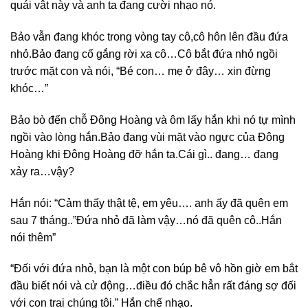
quái vật này và anh ta đang cười nhạo nó.
Bảo vẫn đang khóc trong vòng tay cô,cô hôn lên đầu đứa
nhỏ.Bảo đang cố gắng rời xa cô…Cô bắt đứa nhỏ ngồi
trước mặt con và nói, “Bé con… mẹ ở đây… xin đừng
khóc…”
Bảo bò đến chỗ Đông Hoàng và ôm lấy hắn khi nó tự mình
ngồi vào lòng hắn.Bảo đang vùi mặt vào ngực của Đông
Hoàng khi Đông Hoàng đỡ hắn ta.Cái gì.. đang… đang
xảy ra…vậy?
Hắn nói: “Cảm thấy thật tệ, em yêu…. anh ấy đã quên em
sau 7 tháng..”Đứa nhỏ đã làm vậy…nó đã quên cô..Hắn
nói thêm”
“Đối với đứa nhỏ, bạn là một con búp bê vô hồn giờ em bắt
đầu biết nói và cử động…điều đó chắc hẳn rất đáng sợ đối
với con trai chúng tôi.” Hắn chế nhạo.