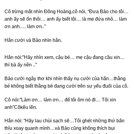
Cô trừng mắt nhìn Đông Hoàng,cô nói, “Đưa Bảo cho tôi…
anh ấy sẽ ổn thôi… anh ấy biết tôi… là mẹ đứa nhỏ… làm
ơn anh…. làm ơn..”
Hắn cười và Bảo nhìn hắn.
Hắn nói:”Hãy nhìn xem, cậu bé… mẹ cậu đang cầu xin…
thì bà ấy nên ..”
Bảo cười ngây thơ khi nhìn thấy nụ cười của hắn…thằng
bé không biết thằng bé đang cười trên sự yếu đuối của cô.
Cô nói:”Làm ơn… làm ơn… để tôi ôm nó đi… Tôi xin
anh”Côkêu lên.
Hắn nói: “Hãy lau chùi sạch sẽ…Tôi ghét những thứ bẩn
thỉu xoay quanh mình…và Bảo cũng không thích bụi