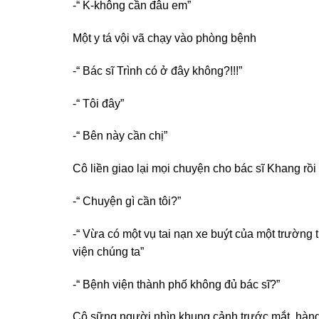
-“ K-không cần đâu em”
Một y tá vội vã chạy vào phòng bệnh
-“ Bác sĩ Trình có ở đây không?!!!”
-“ Tôi đây”
-“ Bên này cần chị”
Cô liền giao lại mọi chuyện cho bác sĩ Khang rồi 
-“ Chuyện gì cần tôi?”
-“ Vừa có một vụ tai nạn xe buýt của một trường
viện chúng ta”
-“ Bệnh viện thành phố không đủ bác sĩ?”
Cô sững người nhìn khung cảnh trước mắt, hàng