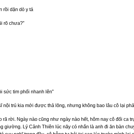
 rồi dặn dò y tá
ũi rõ chưa?”
hồi sức tim phổi nhanh lên”
 nội trú kia mới được thả lõng, nhưng không bao lâu cô lại phả
o rã rời. Ngày nào cũng như ngày nào hết, hôm nay cô đổi ca tr
 giường. Lý Cảnh Thiên lúc nãy có nhắn là anh đi ăn bàn chuyệ