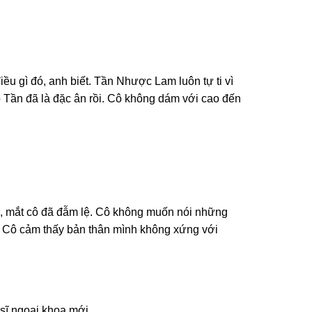
u gì đó, anh biết. Tần Nhược Lam luôn tự ti vì
ọ Tần đã là đặc ân rồi. Cô không dám với cao đến
, mắt cô đã đẫm lệ. Cô không muốn nói những
à. Cô cảm thấy bản thân mình không xứng với
 sĩ ngoại khoa mới.