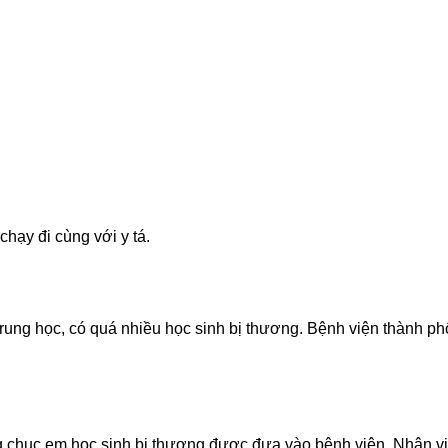
chạy đi cùng với y tá.
 trung học, có quá nhiều học sinh bị thương. Bệnh viện thành 
 chục em học sinh bị thương được đưa vào bệnh viện. Nhân vi