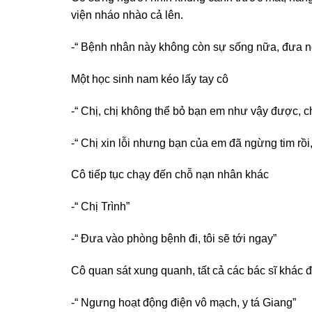
viện nháo nhào cả lên.
-“ Bệnh nhân này không còn sự sống nữa, đưa n
Một học sinh nam kéo lấy tay cô
-“ Chị, chị không thể bỏ bạn em như vậy được, chỉ
-“ Chị xin lỗi nhưng bạn của em đã ngừng tim rồ
Cô tiếp tục chạy đến chỗ nạn nhân khác
-“ Chị Trình”
-“ Đưa vào phòng bệnh đi, tôi sẽ tới ngay”
Cô quan sát xung quanh, tất cả các bác sĩ khác đ
-“ Ngưng hoạt động điện vô mạch, y tá Giang”