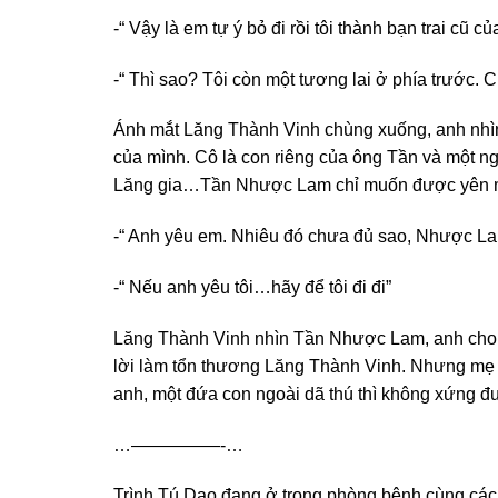
-“ Vậy là em tự ý bỏ đi rồi tôi thành bạn trai cũ c
-“ Thì sao? Tôi còn một tương lai ở phía trước.
Ánh mắt Lăng Thành Vinh chùng xuống, anh nhìn 
của mình. Cô là con riêng của ông Tần và một ng
Lăng gia…Tần Nhược Lam chỉ muốn được yên m
-“ Anh yêu em. Nhiêu đó chưa đủ sao, Nhược L
-“ Nếu anh yêu tôi…hãy để tôi đi đi”
Lăng Thành Vinh nhìn Tần Nhược Lam, anh cho n
lời làm tổn thương Lăng Thành Vinh. Nhưng mẹ c
anh, một đứa con ngoài dã thú thì không xứng
…—————-…
Trình Tú Dao đang ở trong phòng bệnh cùng các bá