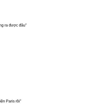
ông ra được đâu”
ện Paris rồi”