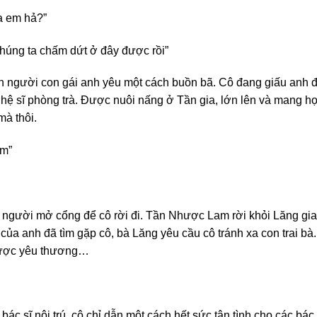
ủa em hả?”
 Chúng ta chấm dứt ở đây được rồi”
người con gái anh yêu một cách buồn bã. Cô đang giấu anh điề
hệ sĩ phòng trà. Được nuôi nấng ở Tần gia, lớn lên và mang h
à thôi.
am”
gười mở cổng để cô rời đi. Tần Nhược Lam rời khỏi Lăng gia
ủa anh đã tìm gặp cô, bà Lăng yêu cầu cô tránh xa con trai b
 được yêu thương…
c sĩ nội trú, cô chỉ dẫn một cách hết sức tận tình cho các bác