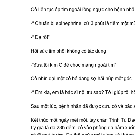
Cô liên tục ép tim ngoài lồng ngực cho bệnh nhân
-“ Chuẩn bị epinephrine, cứ 3 phút là tiêm một m
-“ Dạ rõ!”
Hồi sức tim phổi không có tác dụng
-“đưa tôi kim C để chọc màng ngoài tim”
Cô nhìn đại một cô bé đang sợ hãi núp một góc
-“ Em kia, em là bác sĩ nội trú sao? Tới giúp tôi 
Sau một lúc, bệnh nhân đã được cứu cô và bác sĩ
Kết thúc một ngày mệt mỏi, tay chân Trình Tú Da
Lý gia là đã 23h đêm, cô vào phòng đã nằm xuống