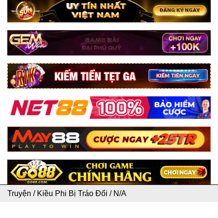
Truyện
/
Kiều Phi Bị Tráo Đổi
/
N/A