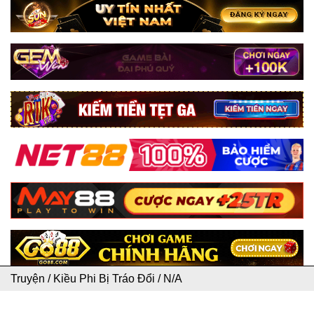
Truyện
/
Kiều Phi Bị Tráo Đổi
/
N/A