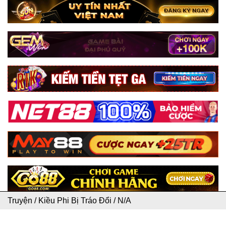
Truyện
/
Kiều Phi Bị Tráo Đổi
/
N/A