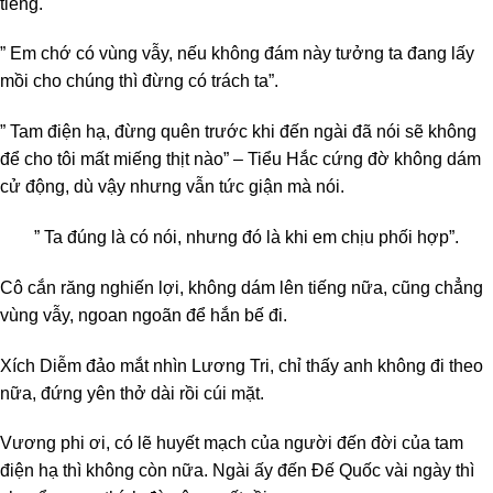
tiếng.
” Em chớ có vùng vẫy, nếu không đám này tưởng ta đang lấy
mồi cho chúng thì đừng có trách ta”.
” Tam điện hạ, đừng quên trước khi đến ngài đã nói sẽ không
để cho tôi mất miếng thịt nào” – Tiểu Hắc cứng đờ không dám
cử động, dù vậy nhưng vẫn tức giận mà nói.
” Ta đúng là có nói, nhưng đó là khi em chịu phối hợp”.
Cô cắn răng nghiến lợi, không dám lên tiếng nữa, cũng chẳng
vùng vẫy, ngoan ngoãn để hắn bế đi.
Xích Diễm đảo mắt nhìn Lương Tri, chỉ thấy anh không đi theo
nữa, đứng yên thở dài rồi cúi mặt.
Vương phi ơi, có lẽ huyết mạch của người đến đời của tam
điện hạ thì không còn nữa. Ngài ấy đến Đế Quốc vài ngày thì