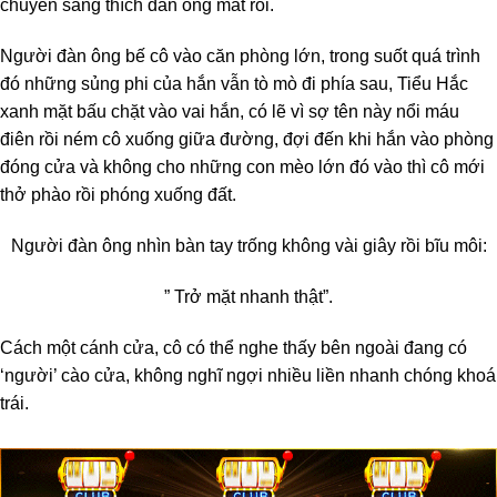
chuyển sang thích đàn ông mất rồi.
Người đàn ông bế cô vào căn phòng lớn, trong suốt quá trình
đó những sủng phi của hắn vẫn tò mò đi phía sau, Tiểu Hắc
xanh mặt bấu chặt vào vai hắn, có lẽ vì sợ tên này nổi máu
điên rồi ném cô xuống giữa đường, đợi đến khi hắn vào phòng
đóng cửa và không cho những con mèo lớn đó vào thì cô mới
thở phào rồi phóng xuống đất.
Người đàn ông nhìn bàn tay trống không vài giây rồi bĩu môi:
” Trở mặt nhanh thật”.
Cách một cánh cửa, cô có thể nghe thấy bên ngoài đang có
‘người’ cào cửa, không nghĩ ngợi nhiều liền nhanh chóng khoá
trái.