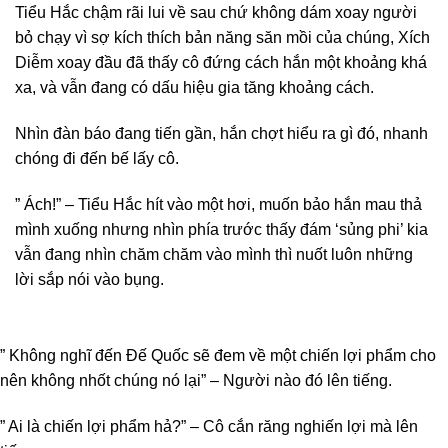
Tiểu Hắc chậm rãi lui về sau chứ không dám xoay người
bỏ chạy vì sợ kích thích bản năng săn mồi của chúng, Xích
Diễm xoay đầu đã thấy cô đứng cách hắn một khoảng khá
xa, và vẫn đang có dấu hiệu gia tăng khoảng cách.
Nhìn đàn báo đang tiến gần, hắn chợt hiểu ra gì đó, nhanh
chóng đi đến bế lấy cô.
” Ách!” – Tiểu Hắc hít vào một hơi, muốn bảo hắn mau thả
mình xuống nhưng nhìn phía trước thấy đám ‘sủng phi’ kia
vẫn đang nhìn chăm chăm vào mình thì nuốt luôn những
lời sắp nói vào bụng.
” Không nghĩ đến Đế Quốc sẽ đem về một chiến lợi phẩm cho
nên không nhốt chúng nó lại” – Người nào đó lên tiếng.
” Ai là chiến lợi phẩm hả?” – Cô cắn răng nghiến lợi mà lên