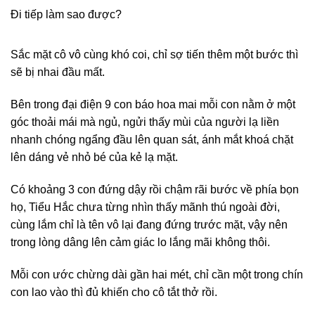
Đi tiếp làm sao được?
Sắc mặt cô vô cùng khó coi, chỉ sợ tiến thêm một bước thì
sẽ bị nhai đầu mất.
Bên trong đại điện 9 con báo hoa mai mỗi con nằm ở một
góc thoải mái mà ngủ, ngửi thấy mùi của người lạ liền
nhanh chóng ngẩng đầu lên quan sát, ánh mắt khoá chặt
lên dáng vẻ nhỏ bé của kẻ lạ mặt.
Có khoảng 3 con đứng dậy rồi chậm rãi bước về phía bọn
họ, Tiểu Hắc chưa từng nhìn thấy mãnh thú ngoài đời,
cùng lắm chỉ là tên vô lại đang đứng trước mặt, vậy nên
trong lòng dâng lên cảm giác lo lắng mãi không thôi.
Mỗi con ước chừng dài gần hai mét, chỉ cần một trong chín
con lao vào thì đủ khiến cho cô tắt thở rồi.