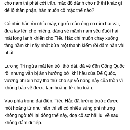
cho nam thì phải cởi trần, mặc đồ dành cho nữ thì khác gì
để lộ thân phận, hắn muốn cô mặc thế nào?
Cô nhìn hắn rồi nhíu mày, người đàn ông co rúm hai vai,
đưa tay lên che miệng, dáng vẻ mãnh nam yếu đuối hai
mắt long lanh khiến cho Tiểu Hắc chỉ muốn chạy xuống
tầng hầm khi nãy nhặt bừa một thanh kiếm rồi đâm hắn vài
nhát.
Lương Tri ngửa mặt lên trời thở dài, đã về đến Công Quốc
rồi nhưng vẫn bị ảnh hưởng bởi khí hậu của Đế Quốc,
vương phi xin hãy tha thứ cho sự vô năng này của thần vì
không bảo vệ được tam hoàng tử chu toàn.
Vào phía trong đại điện, Tiểu Hắc đã lường trước được
một hoàng tử như hắn thì sẽ có nhiều sủng phi nhưng
không ngờ tới lại đông thế này, doạ cô sợ hãi lui về sau
không dám đi tiếp.