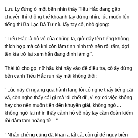
Lưu Ly đứng ở một bên nhìn thấy Tiểu Hắc đang gặp
chuyện thì không thể khoanh tay đứng nhìn, lúc muốn lên
tiếng thì Ba Lạc Bá Tư níu lấy tay cô, nhỏ giọng:
” Tiểu Hắc là hộ vệ của chúng ta, giờ đây lên tiếng không
thích hợp mà có khi còn làm tình hình trở nên rối rắm, đợi
tên kia trở lại xem hắn đang định làm gì”.
Thái tử cho gọi nữ hầu khi nãy vào để điều tra, cô ấy đứng
bên cạnh Tiểu Hắc run rẩy mãi không thôi:
” Lúc nãy đi ngang qua hành lang tôi có nghe thấy tiếng cãi
vã, còn nghe thấy cái gì mà ‘đi chết đi’, vì sợ có việc không
hay cho nên muốn tiến đến khuyên giải, không ngờ…
không ngờ lại nhìn thấy cảnh hộ vệ này tay cầm đoản kiếm
rồi đâm tam hoàng tử…”.
” Nhân chứng cũng đã khai ra tất cả, còn gì để nguỵ biện