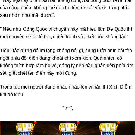
” Nay ngài ấy bị ám sát tại hoàng cung, lại trong buổi lễ ra mắt
của công chúa, không thể để cho tên ám sát và kẻ đứng phía
sau nhởn nhơ mãi được”.
” Nếu như Công Quốc vì chuyện này mà hiểu lầm Đế Quốc thì
mọi chuyện sẽ rất tệ hại, chiến tranh vừa kết thúc không lâu”.
Tiểu Hắc đứng đó im lặng không nói gì, cũng lười nhìn cái tên
ngồi phía đối diện đang khoái chí xem kịch. Quả nhiên cô
không thích hợp làm hộ vệ, đáng lý nên đầu quân bên phía ám
sát, giết chết tên điên này mới đúng.
Trong lúc mọi người đang nháo nhào lên vì hắn thì Xích Diễm
khi đó kiểu:
” ♪~”.