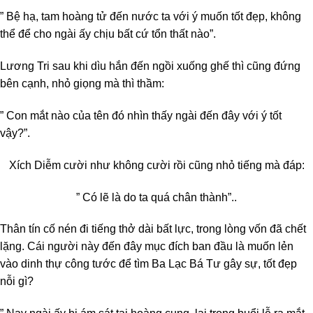
” Bệ hạ, tam hoàng tử đến nước ta với ý muốn tốt đẹp, không
thể để cho ngài ấy chịu bất cứ tổn thất nào”.
Lương Tri sau khi dìu hắn đến ngồi xuống ghế thì cũng đứng
bên cạnh, nhỏ giọng mà thì thầm:
” Con mắt nào của tên đó nhìn thấy ngài đến đây với ý tốt
vậy?”.
Xích Diễm cười như không cười rồi cũng nhỏ tiếng mà đáp:
” Có lẽ là do ta quá chân thành”..
Thân tín cố nén đi tiếng thở dài bất lực, trong lòng vốn đã chết
lặng. Cái người này đến đây mục đích ban đầu là muốn lẻn
vào dinh thự công tước để tìm Ba Lạc Bá Tư gây sự, tốt đẹp
nỗi gì?