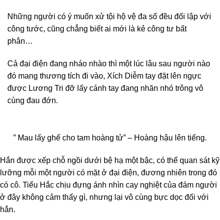
Những người có ý muốn xử tội hộ vệ đa số đều đối lập với
công tước, cũng chẳng biết ai mới là kẻ công tư bất
phân…
Cả đại điện đang nháo nhào thì một lúc lâu sau người nào
đó mang thương tích đi vào, Xích Diễm tay đặt lên ngực
được Lương Tri đỡ lấy cánh tay đang nhăn nhó trông vô
cùng đau đớn.
” Mau lấy ghế cho tam hoàng tử” – Hoàng hậu lên tiếng.
Hắn được xếp chỗ ngồi dưới bệ hạ một bậc, có thể quan sát kỹ
lưỡng mỗi một người có mặt ở đại điện, đương nhiên trong đó
có cô. Tiểu Hắc chịu đựng ánh nhìn cay nghiệt của đám người
ở đây không cảm thấy gì, nhưng lại vô cùng bực dọc đối với
hắn.