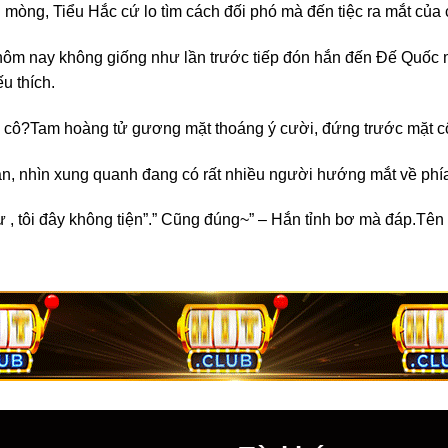
mòng, Tiểu Hắc cứ lo tìm cách đối phó mà đến tiệc ra mắt của
ệc hôm nay không giống như lần trước tiếp đón hắn đến Đế Quốc
u thích.
a cô?
Tam hoàng tử gương mặt thoáng ý cười, đứng trước mặt cô 
n, nhìn xung quanh đang có rất nhiều người hướng mắt về phía 
 , tôi đây không tiện”.
” Cũng đúng~” – Hắn tỉnh bơ mà đáp.
Tên 