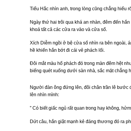
Tiểu Hắc nhìn anh, trong lòng cũng chẳng hiểu rõ
Ngày thứ hai trôi qua khá an nhàn, đêm đến hắn
khoá tất cả các cửa ra vào và cửa sổ.
Xích Diễm ngồi ở bệ cửa sổ nhìn ra bên ngoài, 
hề khiến hắn bớt đi cái vẻ phách lối.
Đôi mắt màu hổ phách đó trong màn đêm hệt như 
biếng quét xuống dưới sàn nhà, sắc mặt chẳng h
Người đàn ông đứng lên, đôi chân trần lê bước 
lên nhìn mình:
” Có biết giấc ngủ rất quan trong hay không, hửm
Dứt câu, hắn giật mạnh kẻ đáng thương đó ra phí