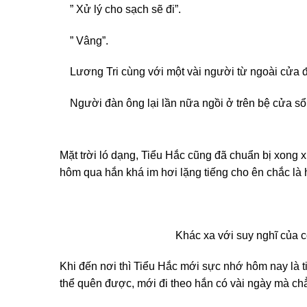
” Xử lý cho sạch sẽ đi”.
” Vâng”.
Lương Tri cùng với một vài người từ ngoài cửa đ
Người đàn ông lại lần nữa ngồi ở trên bệ cửa s
Mặt trời ló dạng, Tiểu Hắc cũng đã chuẩn bị xong x
hôm qua hắn khá im hơi lặng tiếng cho ên chắc là 
Khác xa với suy nghĩ của c
Khi đến nơi thì Tiểu Hắc mới sực nhớ hôm nay là ti
thể quên được, mới đi theo hắn có vài ngày mà ch