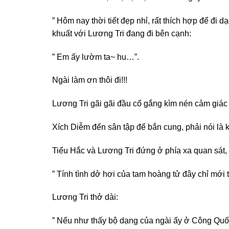
” Hôm nay thời tiết đẹp nhỉ, rất thích hợp để đi
khuất với Lương Tri đang đi bên cạnh:
” Em ấy lườm ta~ hu…”.
Ngài làm ơn thôi đi!!!
Lương Tri gãi gãi đầu cố gắng kìm nén cảm giác ki
Xích Diễm đến sân tập để bắn cung, phải nói là 
Tiểu Hắc và Lương Tri đứng ở phía xa quan sát,
” Tính tình dở hơi của tam hoàng tử đây chỉ mới t
Lương Tri thở dài:
” Nếu như thấy bộ dạng của ngài ấy ở Công Quốc