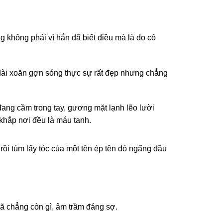
không phải vì hắn đã biết điều mà là do cô
 dài xoăn gợn sóng thực sự rất đẹp nhưng chẳng
ang cầm trong tay, gương mặt lạnh lẽo lười
khắp nơi đều là máu tanh.
ồi túm lấy tóc của một tên ép tên đó ngẩng đầu
đã chẳng còn gì, âm trầm đáng sợ.