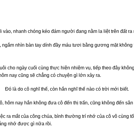
i vào, nhanh chóng kéo đám người đang nằm la liệt trên đất ra 
ổ, ngắm nhìn bàn tay dính đầy máu tươi bằng gương mặt không 
uôi cho ngày cuối cùng thực hiện nhiệm vụ, tiếp theo đây không
hôm nay cũng sẽ chẳng có chuyện gì lớn xảy ra.
Đó là do cô nghĩ thế, còn hắn nghĩ thế nào có trời mới biết.
ô, hôm nay hắn không đưa cô đến thị trấn, cũng không đến sân
ệc ra mắt của công chúa, bình thường trí nhớ của cô vô cùng tố
ẳng nhớ được gì nữa rồi.