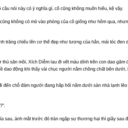
 câu nói này có ý nghĩa gì, cô cũng không muốn hiểu, kệ vậy.
 cũng không có mò vào phòng của cô giống như hôm qua, nhưng 
ánh trăng chiếu lên cơ thể đẹp như tượng của hắn, mái tóc đen
thú săn mồi, Xích Diễm lau đi vết máu dính trên con dao găm đ
ề dao động khi thấy vài chục người nằm chồng chất bên dưới, 
đi đến chỗ đám người đang hấp hối nằm dưới sàn nhà lạnh lẽo r
?”.
a sau, ánh mắt trước đó tràn ngập sự thương hại thì giây sau 