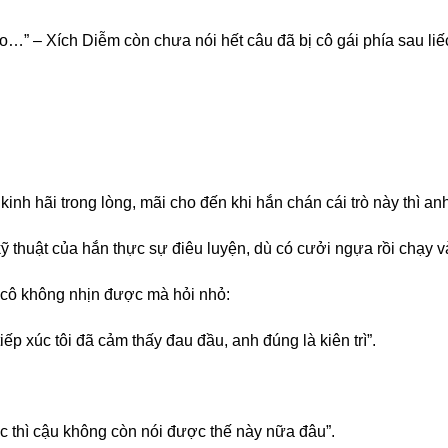
 dạo…” – Xích Diễm còn chưa nói hết câu đã bị cô gái phía sau li
nh hãi trong lòng, mãi cho đến khi hắn chán cái trò này thì anh 
kỹ thuật của hắn thực sự điêu luyện, dù có cưởi ngựa rồi chạy v
 cô không nhịn được mà hỏi nhỏ:
iếp xúc tôi đã cảm thấy đau đầu, anh đúng là kiên trì”.
 thì cậu không còn nói được thế này nữa đâu”.