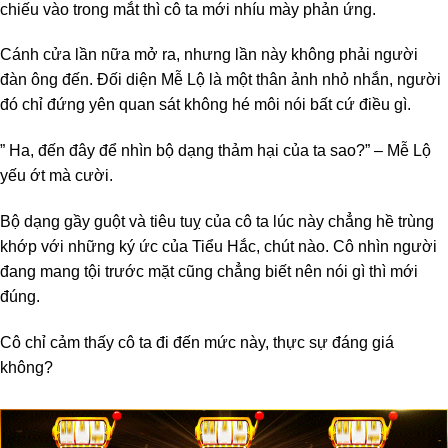
chiếu vào trong mắt thì cô ta mới nhíu mày phản ứng.
Cánh cửa lần nữa mở ra, nhưng lần này không phải người
đàn ông đến. Đối diện Mễ Lộ là một thân ảnh nhỏ nhắn, người
đó chỉ đứng yên quan sát không hé môi nói bất cứ điều gì.
” Ha, đến đây để nhìn bộ dạng thảm hại của ta sao?” – Mễ Lộ
yếu ớt mà cười.
Bộ dạng gầy guột và tiêu tuỵ của cô ta lúc này chẳng hề trùng
khớp với những ký ức của Tiểu Hắc, chút nào. Cô nhìn người
đang mang tội trước mặt cũng chẳng biết nên nói gì thì mới
đúng.
Cô chỉ cảm thấy cô ta đi đến mức này, thực sự đáng giá
không?