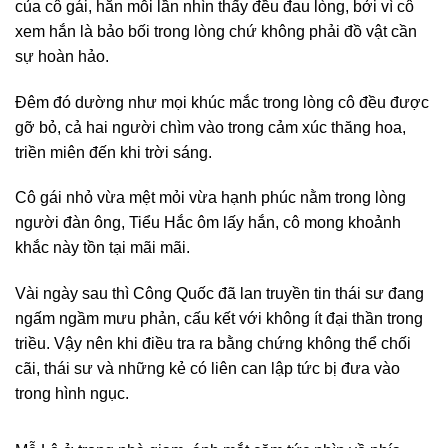
của cô gái, hắn mỗi lần nhìn thấy đều đau lòng, bởi vì cô
xem hắn là bảo bối trong lòng chứ không phải đồ vật cần
sự hoàn hảo.
Đêm đó dường như mọi khúc mắc trong lòng cô đều được
gỡ bỏ, cả hai người chìm vào trong cảm xúc thăng hoa,
triền miên đến khi trời sáng.
Cô gái nhỏ vừa mệt mỏi vừa hạnh phúc nằm trong lòng
người đàn ông, Tiểu Hắc ôm lấy hắn, cô mong khoảnh
khắc này tồn tại mãi mãi.
Vài ngày sau thì Công Quốc đã lan truyền tin thái sư đang
ngấm ngầm mưu phản, cấu kết với không ít đại thần trong
triều. Vậy nên khi điều tra ra bằng chứng không thể chối
cãi, thái sư và những kẻ có liên can lập tức bị đưa vào
trong hình ngục.