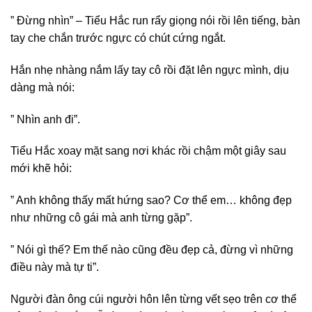
” Đừng nhìn” – Tiểu Hắc run rẩy giọng nói rồi lên tiếng, bàn
tay che chắn trước ngực có chút cứng ngắt.
Hắn nhẹ nhàng nắm lấy tay cô rồi đặt lên ngực mình, dịu
dàng mà nói:
” Nhìn anh đi”.
Tiểu Hắc xoay mặt sang nơi khác rồi chậm một giây sau
mới khẽ hỏi:
” Anh không thấy mất hứng sao? Cơ thể em… không đẹp
như những cô gái mà anh từng gặp”.
” Nói gì thế? Em thế nào cũng đều đẹp cả, đừng vì những
điều này mà tự ti”.
Người đàn ông cúi người hôn lên từng vết sẹo trên cơ thể