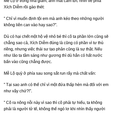
Mễ Lộ ở trong nhà giam, ánh mắt căm tức nhìn về phía
Xích Diễm rồi gào thét:
” Chỉ vì muốn định tội em mà anh kéo theo những người
không liên can vào hay sao?”.
Dù có hại chết một hộ vệ nhỏ bé thì cô ta phần lớn cũng sẽ
chẳng sao cả, Xích Diễm đúng là cũng có phần vì tư thù
riêng, nhưng việc thái sư tạo phản cũng là sự thật. Nếu
như lão ta tâm sáng như gương thì dù hắn có hất nước
bẩn vào cũng chẳng được.
Mễ Lộ quỳ ở phía sau song sắt run rẩy mà chất vấn:
” Tại sao anh có thể chỉ vì một đứa thấp hèn mà đối với em
như vậy chứ?!”.
” Cô ra nông nỗi này vì sao thì cô phải tự hiểu, ta không
phải là người tử tế, không thể ngó lơ khi nhìn thấy người