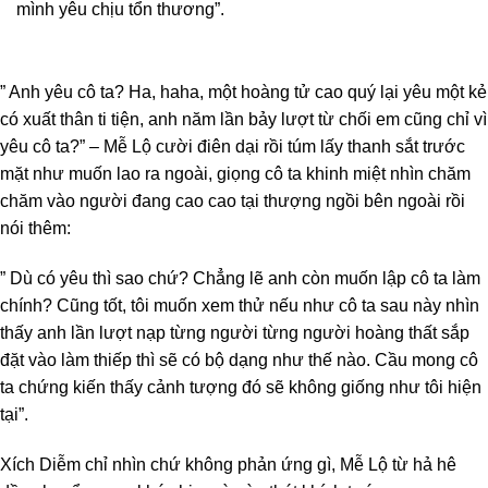
mình yêu chịu tổn thương”.
” Anh yêu cô ta? Ha, haha, một hoàng tử cao quý lại yêu một kẻ
có xuất thân ti tiện, anh năm lần bảy lượt từ chối em cũng chỉ vì
yêu cô ta?” – Mễ Lộ cười điên dại rồi túm lấy thanh sắt trước
mặt như muốn lao ra ngoài, giọng cô ta khinh miệt nhìn chăm
chăm vào người đang cao cao tại thượng ngồi bên ngoài rồi
nói thêm:
” Dù có yêu thì sao chứ? Chẳng lẽ anh còn muốn lập cô ta làm
chính? Cũng tốt, tôi muốn xem thử nếu như cô ta sau này nhìn
thấy anh lần lượt nạp từng người từng người hoàng thất sắp
đặt vào làm thiếp thì sẽ có bộ dạng như thế nào. Cầu mong cô
ta chứng kiến thấy cảnh tượng đó sẽ không giống như tôi hiện
tại”.
Xích Diễm chỉ nhìn chứ không phản ứng gì, Mễ Lộ từ hả hê