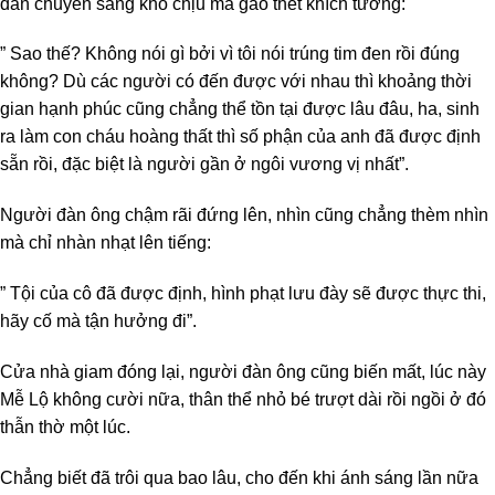
dần chuyển sang khó chịu mà gào thét khích tướng:
” Sao thế? Không nói gì bởi vì tôi nói trúng tim đen rồi đúng
không? Dù các người có đến được với nhau thì khoảng thời
gian hạnh phúc cũng chẳng thể tồn tại được lâu đâu, ha, sinh
ra làm con cháu hoàng thất thì số phận của anh đã được định
sẵn rồi, đặc biệt là người gần ở ngôi vương vị nhất”.
Người đàn ông chậm rãi đứng lên, nhìn cũng chẳng thèm nhìn
mà chỉ nhàn nhạt lên tiếng:
” Tội của cô đã được định, hình phạt lưu đày sẽ được thực thi,
hãy cố mà tận hưởng đi”.
Cửa nhà giam đóng lại, người đàn ông cũng biến mất, lúc này
Mễ Lộ không cười nữa, thân thể nhỏ bé trượt dài rồi ngồi ở đó
thẫn thờ một lúc.
Chẳng biết đã trôi qua bao lâu, cho đến khi ánh sáng lần nữa