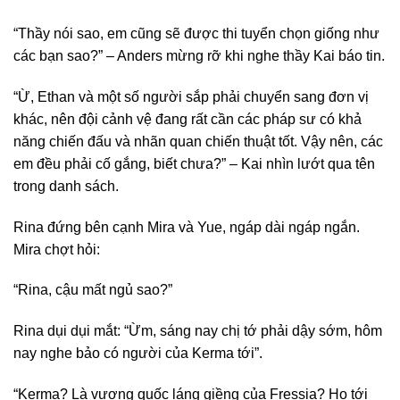
“Thầy nói sao, em cũng sẽ được thi tuyển chọn giống như
các bạn sao?” – Anders mừng rỡ khi nghe thầy Kai báo tin.
“Ừ, Ethan và một số người sắp phải chuyển sang đơn vị
khác, nên đội cảnh vệ đang rất cần các pháp sư có khả
năng chiến đấu và nhãn quan chiến thuật tốt. Vậy nên, các
em đều phải cố gắng, biết chưa?” – Kai nhìn lướt qua tên
trong danh sách.
Rina đứng bên cạnh Mira và Yue, ngáp dài ngáp ngắn.
Mira chợt hỏi:
“Rina, cậu mất ngủ sao?”
Rina dụi dụi mắt: “Ừm, sáng nay chị tớ phải dậy sớm, hôm
nay nghe bảo có người của Kerma tới”.
“Kerma? Là vương quốc láng giềng của Fressia? Họ tới