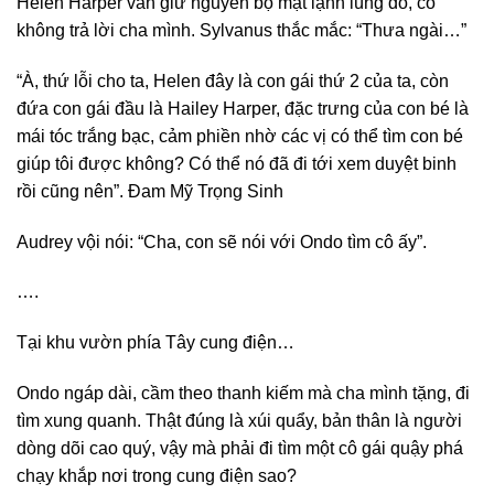
Helen Harper vẫn giữ nguyên bộ mặt lạnh lùng đó, cô
không trả lời cha mình. Sylvanus thắc mắc: “Thưa ngài…”
“À, thứ lỗi cho ta, Helen đây là con gái thứ 2 của ta, còn
đứa con gái đầu là Hailey Harper, đặc trưng của con bé là
mái tóc trắng bạc, cảm phiền nhờ các vị có thể tìm con bé
giúp tôi được không? Có thể nó đã đi tới xem duyệt binh
rồi cũng nên”. Đam Mỹ Trọng Sinh
Audrey vội nói: “Cha, con sẽ nói với Ondo tìm cô ấy”.
….
Tại khu vườn phía Tây cung điện…
Ondo ngáp dài, cầm theo thanh kiếm mà cha mình tặng, đi
tìm xung quanh. Thật đúng là xúi quẩy, bản thân là người
dòng dõi cao quý, vậy mà phải đi tìm một cô gái quậy phá
chạy khắp nơi trong cung điện sao?