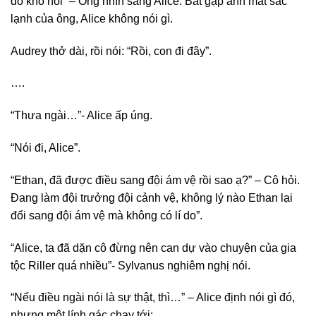
đó khó nói” – Ông nhìn sang Alice. Bắt gặp ánh mắt sắc
lạnh của ông, Alice không nói gì.
Audrey thở dài, rồi nói: “Rồi, con đi đây”.
….
“Thưa ngài…”- Alice ấp úng.
“Nói đi, Alice”.
“Ethan, đã được điều sang đội ám vệ rồi sao ạ?” – Cô hỏi.
Đang làm đội trưởng đội cảnh vệ, không lý nào Ethan lại
đổi sang đội ám vệ mà không có lí do”.
“Alice, ta đã dặn cô đừng nên can dự vào chuyện của gia
tộc Riller quá nhiều”- Sylvanus nghiêm nghị nói.
“Nếu điều ngài nói là sự thật, thì…” – Alice định nói gì đó,
nhưng một lính gác chạy tới: