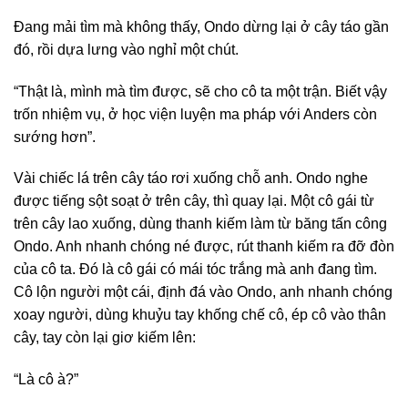
Đang mải tìm mà không thấy, Ondo dừng lại ở cây táo gần
đó, rồi dựa lưng vào nghỉ một chút.
“Thật là, mình mà tìm được, sẽ cho cô ta một trận. Biết vậy
trốn nhiệm vụ, ở học viện luyện ma pháp với Anders còn
sướng hơn”.
Vài chiếc lá trên cây táo rơi xuống chỗ anh. Ondo nghe
được tiếng sột soạt ở trên cây, thì quay lại. Một cô gái từ
trên cây lao xuống, dùng thanh kiếm làm từ băng tấn công
Ondo. Anh nhanh chóng né được, rút thanh kiếm ra đỡ đòn
của cô ta. Đó là cô gái có mái tóc trắng mà anh đang tìm.
Cô lộn người một cái, định đá vào Ondo, anh nhanh chóng
xoay người, dùng khuỷu tay khống chế cô, ép cô vào thân
cây, tay còn lại giơ kiếm lên:
“Là cô à?”