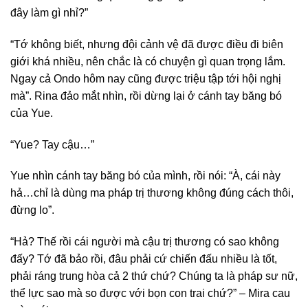
đây làm gì nhỉ?”
“Tớ không biết, nhưng đội cảnh vệ đã được điều đi biên
giới khá nhiều, nên chắc là có chuyện gì quan trọng lắm.
Ngay cả Ondo hôm nay cũng được triệu tập tới hội nghị
mà”. Rina đảo mắt nhìn, rồi dừng lại ở cánh tay băng bó
của Yue.
“Yue? Tay cậu…”
Yue nhìn cánh tay băng bó của mình, rồi nói: “À, cái này
hả…chỉ là dùng ma pháp trị thương không đúng cách thôi,
đừng lo”.
“Hả? Thế rồi cái người mà cậu trị thương có sao không
đấy? Tớ đã bảo rồi, đâu phải cứ chiến đấu nhiều là tốt,
phải ráng trung hòa cả 2 thứ chứ? Chúng ta là pháp sư nữ,
thể lực sao mà so được với bọn con trai chứ?” – Mira cau