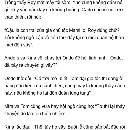
Trông thấy Roy mặt mày tối sầm, Yue cũng không dám nói
gì. Roy vẫn nắm tay cô không buông. Carto chỉ nở nụ cười
thân thiện, rồi nói:
“Cậu là con trai của gia chủ tộc Marsilio, Roy đúng chứ?
Tôi không ngờ cậu và tiểu thư đây lại có mối quan hệ thân
thiết đến vậy”.
Anders và Rina vội chạy tới Ondo để hỏi tình hình: “Ondo,
đã xảy ra chuyện gì vậy?”
Ondo thở dài: “Có trời mới biết. Tam đại gia tộc thì đang ở
hàng đầu tiên của sảnh điện, cũng may là không thấy cảnh
này, nếu không họ lại đồn đoán lung tung”.
Mira và Tom cũng vừa hay hội ngộ cùng họ: “Tớ thì lại thấy,
chuyện đó là điều hiển nhiên”.
Rina lắc đầu: “Thôi tùy họ vậy. Buổi lễ cũng sắp bắt đầu rồi