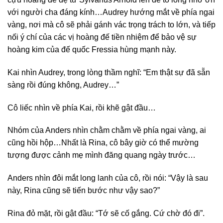
với người cha đáng kính…Audrey hướng mắt về phía ngai
vàng, nơi mà cô sẽ phải gánh vác trọng trách to lớn, và tiếp
nối ý chí của các vị hoàng đế tiền nhiệm để bảo vệ sự
hoàng kim của đế quốc Fressia hùng mạnh này.
Kai nhìn Audrey, trong lòng thầm nghĩ: “Em thật sự đã sẵn
sàng rồi đúng không, Audrey…”
Cô liếc nhìn về phía Kai, rồi khẽ gật đầu…
Nhóm của Anders nhìn chằm chằm về phía ngai vàng, ai
cũng hồi hộp…Nhất là Rina, cô bây giờ có thể mường
tượng được cảnh mẹ mình đăng quang ngày trước…
Anders nhìn đôi mắt long lanh của cô, rồi nói: “Vậy là sau
này, Rina cũng sẽ tiến bước như vậy sao?”
Rina đỏ mặt, rồi gật đầu: “Tớ sẽ cố gắng. Cứ chờ đó đi”.