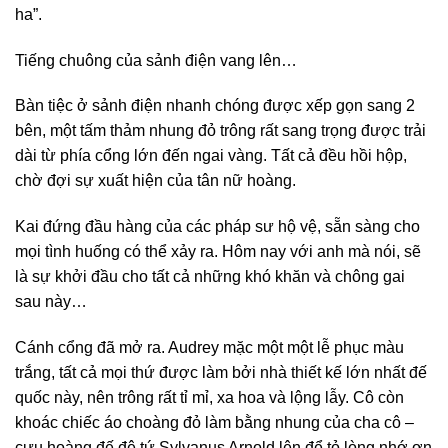
ha”.
Tiếng chuông của sảnh điện vang lên…
Bàn tiệc ở sảnh điện nhanh chóng được xếp gọn sang 2
bên, một tấm thảm nhung đỏ trông rất sang trọng được trải
dài từ phía cổng lớn đến ngai vàng. Tất cả đều hồi hộp,
chờ đợi sự xuất hiện của tân nữ hoàng.
Kai đứng đầu hàng của các pháp sư hộ vệ, sẵn sàng cho
mọi tình huống có thể xảy ra. Hôm nay với anh mà nói, sẽ
là sự khởi đầu cho tất cả những khó khăn và chông gai
sau này…
Cánh cổng đã mở ra. Audrey mặc một một lễ phục màu
trắng, tất cả mọi thứ được làm bởi nhà thiết kế lớn nhất đế
quốc này, nên trông rất tỉ mỉ, xa hoa và lộng lẫy. Cô còn
khoác chiếc áo choàng đỏ làm bằng nhung của cha cô –
cựu hoàng đế đệ tứ Sylvanus Arnold lên để tỏ lòng nhớ ơn